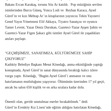
Bakanı Ercan Karakaş, torunu Söz Ar katıldı. Pop müziğinin sevilen
isimlerinden Burcu Güneş, Yonca Lodi ve Reyhan Karaca, Aysel
Gürel’in ve kızı Mehtap Ar’ın kitaplarının yayıncısı Tekin Yayınevi
Genel Yayın Yönetmeni Elif Akkaya, Tiyatro Sanatçısı ve oyuncu
Tamer Levent, Yazar Deniz Durukan, Gazeteci-Yazar Ayşen Şahin ve
Gazeteci-Yazar Figen Şakacı gibi isimler Aysel Gürel ile yaşadıkları
anıları paylaştı.
“GEÇMİŞİMİZE, SANATIMIZA, KÜLTÜRÜMÜZE SAHİP
ÇIKIYORUZ”
Kadıköy Belediye Başkanı Mesut Kösedağı, anma etkinliğinde yaptığı
konuşmada, Aysel Gürel’in sanat dünyasında bıraktığı kalıcı izlere
vurgu yaptı. Kösedağı, “Bugün Aysel Gürel’i anmanın ve onu
hatırlamanın mutluluğunu yaşıyoruz. Ölümünün üzerinden 17 yıl geçti,
ancak bu salon 650 kişilik ve en arka sıralara kadar dolu.
Önemli olan, geride unutulmaz eserler bırakabilmek.” dedi.
Gürel’in Erenköy Kız Lisesi’nde eğitim aldığını hatırlatan Kösedağı,