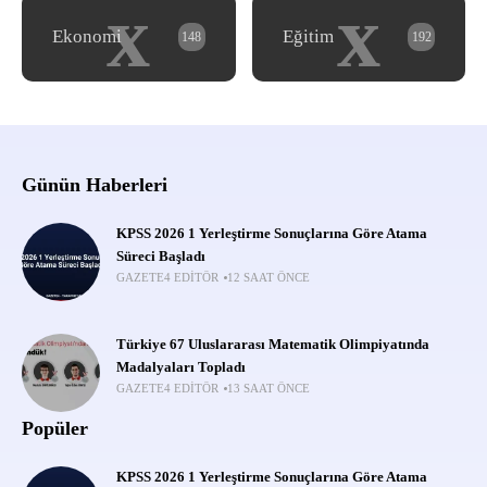
x
x
Ekonomi
Eğitim
148
192
Günün Haberleri
KPSS 2026 1 Yerleştirme Sonuçlarına Göre Atama
Süreci Başladı
GAZETE4 EDITÖR
12 SAAT ÖNCE
Türkiye 67 Uluslararası Matematik Olimpiyatında
Madalyaları Topladı
GAZETE4 EDITÖR
13 SAAT ÖNCE
Popüler
KPSS 2026 1 Yerleştirme Sonuçlarına Göre Atama