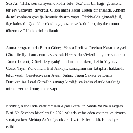
Söz Ar, “Hâlâ, son saniyesine kadar bile ‘Söz’üm, bir kâğıt getirsene,
bir şey yazayım’ diyordu. O son anına kadar üreten bir insandı. Annem
de milyonlarca çocuğa ücretsiz tiyatro yaptı. Türkiye’de gitmediği il,
ilçe kalmadı. Çocuklar okudukça, kızlar ve kadınlar çalıştıkça umut
tükenmez.” ifadelerini kullandı.
Anma programında Burcu Güneş, Yonca Lodi ve Reyhan Karaca, Aysel
Gürel ile ilgili anılarını paylaşarak birer şarkı söyledi. Tiyatro sanatçısı
Tamer Levent, Gürel ile yaşadığı anıları anlatırken, Tekin Yayınevi
Genel Yayın Yönetmeni Elif Akkaya, sanatçının şiir kitapları hakkında
bilgi verdi. Gazeteci-yazar Ayşen Şahin, Figen Şakacı ve Deniz
Durukan ise Aysel Gürel’in sanatçı kimliği ve kadın olarak bıraktığı
miras üzerine konuşmalar yaptı.
Etkinliğin sonunda katılımcılara Aysel Gürel’in Sevda ve Ne Kavgam
Bitti Ne Sevdam kitapları ile 2021 yılında vefat eden oyuncu ve tiyatro
sanatçısı kızı Mehtap Ar’ın Çocuklara Uzattı Ellerini kitabı hediye
edildi.