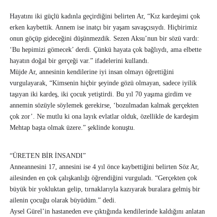
Hayatını iki güçlü kadınla geçirdiğini belirten Ar, “Kız kardeşimi çok
erken kaybettik. Annem ise inatçı bir yaşam savaşçısıydı. Hiçbirimiz
onun göçüp gideceğini düşünmezdik. Sezen Aksu’nun bir sözü vardı:
‘Bu hepimizi gömecek’ derdi. Çünkü hayata çok bağlıydı, ama elbette
hayatın doğal bir gerçeği var.” ifadelerini kullandı.
Müjde Ar, annesinin kendilerine iyi insan olmayı öğrettiğini
vurgulayarak, “Kimsenin hiçbir şeyinde gözü olmayan, sadece iyilik
taşıyan iki kardeş, iki çocuk yetiştirdi. Bu yıl 70 yaşıma girdim ve
annemin sözüyle söylemek gerekirse, ‘bozulmadan kalmak gerçekten
çok zor’. Ne mutlu ki ona layık evlatlar olduk, özellikle de kardeşim
Mehtap başta olmak üzere.” şeklinde konuştu.
“ÜRETEN BİR İNSANDI”
Anneannesini 17, annesini ise 4 yıl önce kaybettiğini belirten Söz Ar,
ailesinden en çok çalışkanlığı öğrendiğini vurguladı. “Gerçekten çok
büyük bir yokluktan gelip, tırnaklarıyla kazıyarak buralara gelmiş bir
ailenin çocuğu olarak büyüdüm.” dedi.
Aysel Gürel’in hastaneden eve çıktığında kendilerinde kaldığını anlatan