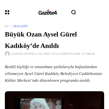
EV
MAGAZIN
Büyük Ozan Aysel Gürel
Kadıköy’de Anıldı
GAZETE4 EDITÖR
1 YIL ÖNCE
334,0 GÖRÜNTÜLEME
0 YORUM
Renkli kişiliği ve unutulmaz şarkılarıyla hafızalardan
silinmeyen Aysel Gürel Kadıköy Belediyesi Caddebostan
Kültür Merkezi’nde düzenlenen programla anıldı.