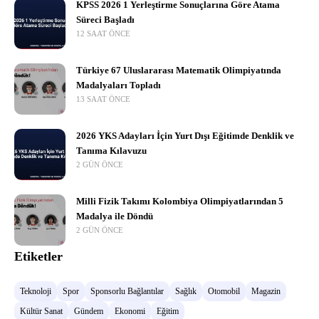
KPSS 2026 1 Yerleştirme Sonuçlarına Göre Atama
Süreci Başladı
12 SAAT ÖNCE
Türkiye 67 Uluslararası Matematik Olimpiyatında
Madalyaları Topladı
13 SAAT ÖNCE
2026 YKS Adayları İçin Yurt Dışı Eğitimde Denklik ve
Tanıma Kılavuzu
2 GÜN ÖNCE
Milli Fizik Takımı Kolombiya Olimpiyatlarından 5
Madalya ile Döndü
2 GÜN ÖNCE
Etiketler
Teknoloji
Spor
Sponsorlu Bağlantılar
Sağlık
Otomobil
Magazin
Kültür Sanat
Gündem
Ekonomi
Eğitim