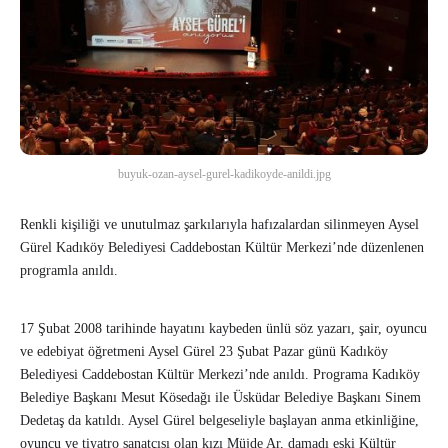
buyuk-ozan-aysel-gurel-kadikoyde-anildi.jpg
Renkli kişiliği ve unutulmaz şarkılarıyla hafızalardan silinmeyen Aysel
Gürel Kadıköy Belediyesi Caddebostan Kültür Merkezi’nde düzenlenen
programla anıldı.
17 Şubat 2008 tarihinde hayatını kaybeden ünlü söz yazarı, şair, oyuncu
ve edebiyat öğretmeni Aysel Gürel 23 Şubat Pazar günü Kadıköy
Belediyesi Caddebostan Kültür Merkezi’nde anıldı. Programa Kadıköy
Belediye Başkanı Mesut Kösedağı ile Üsküdar Belediye Başkanı Sinem
Dedetaş da katıldı. Aysel Gürel belgeseliyle başlayan anma etkinliğine,
oyuncu ve tiyatro sanatçısı olan kızı Müjde Ar, damadı eski Kültür