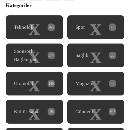
Kategoriler
x
x
Teknoloji
Spor
265
18
x
x
Sponsorlu
Sağlık
374
20
Bağlantılar
x
x
Otomobil
Magazin
146
46
x
x
Kültür Sanat
Gündem
19
947