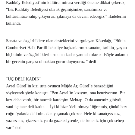
Kadıköy Belediyesi’nin kültürel mirasa verdiği öneme dikkat çekerek,
“Biz Kadıköy Belediyesi olarak geçmişimize, sanatımıza ve
kültürümüze sahip çıkıyoruz, çıkmaya da devam edeceğiz.” ifadelerini
kullandı.
Sanata ve özgürlüklere olan desteklerini vurgulayan Kösedağı, “Bütün
Cumhuriyet Halk Partili belediye başkanlarımız sanatın, tarihin, yaşam
biçiminin ve özgürlüklerin sonuna kadar yanında olacak. Böyle anlamlı
bir gecenin parçası olmaktan gurur duyuyoruz.” dedi.
“ÜÇ DELİ KADIN”
Aysel Gürel’in kızı usta oyuncu Müjde Ar, Gürel’e benzediğini
söyleyerek şöyle konuştu “Ben Aysel’in kızıyım, ona benziyorum. Bir
kızı daha vardı, bir tanecik kardeşim Mehtap. O da annemiz gibiydi;
yani üç tane deli kadın… İyi ki bize ‘deli olmayı’ öğretmiş, çünkü bazı
coğrafyalarda deli olmadan yaşamak çok zor. Hele ki sanatçıysanız,
yazarsanız, çizerseniz ya da gazeteciyseniz, delirmeniz için çok sebep
var.” dedi.