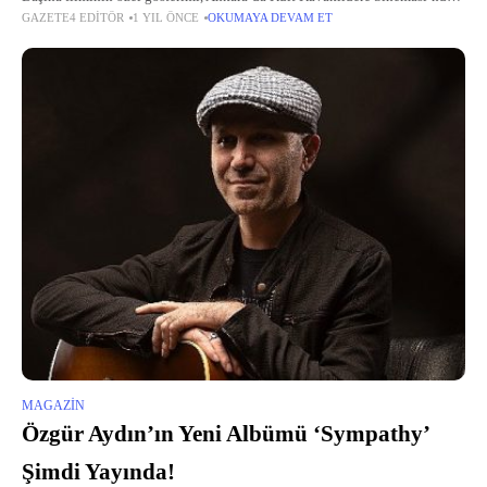
GAZETE4 EDITÖR
1 YIL ÖNCE
OKUMAYA DEVAM ET
gerçekleştirildi.
MAGAZIN
Özgür Aydın’ın Yeni Albümü ‘Sympathy’
Şimdi Yayında!