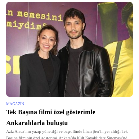
MAGAZIN
Tek Başına filmi özel gösterimle
Ankaralılarla buluştu
Aziz Alaca’nın yazıp yönettiği ve başrolünde İlhan Şen’in yer aldığı Tek
Başına filminin özel gösterimi, Ankara’da Kült Kavaklıdere Sineması’nda