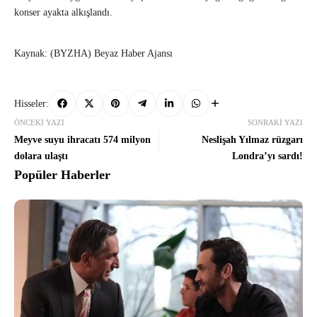
konser ayakta alkışlandı.
Kaynak: (BYZHA) Beyaz Haber Ajansı
Hisseler:
ÖNCEKI YAZI
SONRAKI YAZI
Meyve suyu ihracatı 574 milyon
Neslişah Yılmaz rüzgarı
dolara ulaştı
Londra’yı sardı!
Popüler Haberler