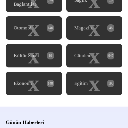
x
x
Sağlık
374
20
Bağlantılar
x
x
Otomobil
Magazin
146
46
x
x
Kültür Sanat
Gündem
19
947
x
x
Ekonomi
Eğitim
148
190
Günün Haberleri