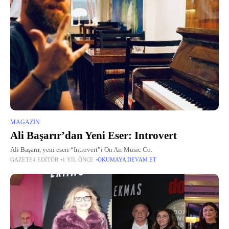
MAGAZIN
Ali Başarır’dan Yeni Eser: Introvert
Ali Başarır, yeni eseri “Introvert”i On Air Music Co.
GAZETE4 EDITÖR
1 YIL ÖNCE
OKUMAYA DEVAM ET