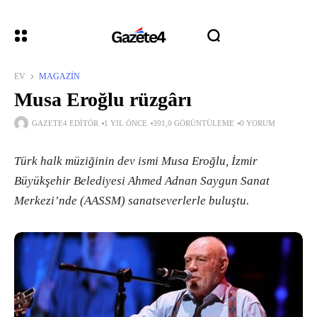
EV
MAGAZIN
Musa Eroğlu rüzgârı
GAZETE4 EDITÖR
1 YIL ÖNCE
391,0 GÖRÜNTÜLEME
0 YORUM
Türk halk müziğinin dev ismi Musa Eroğlu, İzmir
Büyükşehir Belediyesi Ahmed Adnan Saygun Sanat
Merkezi’nde (AASSM) sanatseverlerle buluştu.