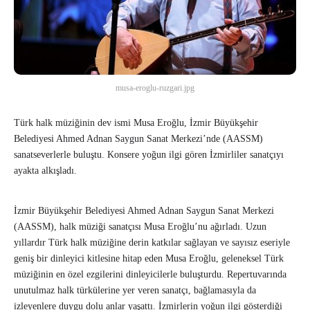
musa-eroglu-ruzgari.jpg
Türk halk müziğinin dev ismi Musa Eroğlu, İzmir Büyükşehir
Belediyesi Ahmed Adnan Saygun Sanat Merkezi’nde (AASSM)
sanatseverlerle buluştu. Konsere yoğun ilgi gören İzmirliler sanatçıyı
ayakta alkışladı.
İzmir Büyükşehir Belediyesi Ahmed Adnan Saygun Sanat Merkezi
(AASSM), halk müziği sanatçısı Musa Eroğlu’nu ağırladı. Uzun
yıllardır Türk halk müziğine derin katkılar sağlayan ve sayısız eseriyle
geniş bir dinleyici kitlesine hitap eden Musa Eroğlu, geleneksel Türk
müziğinin en özel ezgilerini dinleyicilerle buluşturdu. Repertuvarında
unutulmaz halk türkülerine yer veren sanatçı, bağlamasıyla da
izleyenlere duygu dolu anlar yaşattı. İzmirlerin yoğun ilgi gösterdiği