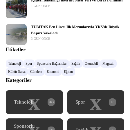
İçişleri Bakanlığı İnternet Sitesi Veri ve Çerez Politikası
1 GÜN ÖNCE
TÜBİTAK Fen Lisesi İlk Mezunlarıyla YKS’de Büyük
Başarı Yakaladı
3 GÜN ÖNCE
Etiketler
Teknoloji
Spor
Sponsorlu Bağlantılar
Sağlık
Otomobil
Magazin
Kültür Sanat
Gündem
Ekonomi
Eğitim
Kategoriler
x
x
Teknoloji
Spor
263
18
Sponsorlu