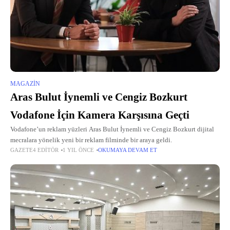
MAGAZIN
Aras Bulut İynemli ve Cengiz Bozkurt
Vodafone İçin Kamera Karşısına Geçti
Vodafone’un reklam yüzleri Aras Bulut İynemli ve Cengiz Bozkurt dijital
mecralara yönelik yeni bir reklam filminde bir araya geldi.
GAZETE4 EDITÖR
1 YIL ÖNCE
OKUMAYA DEVAM ET