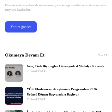
Daha sonraki yorumlarımda kullanılması için adım, e-posta adresim ve site adresim bu
tarayıcıya kaydedilsin.
Okumaya Devam Et
View All
Genç Türk Biyologlar Litvanyada 4 Madalya Kazandı
21 SAAT ÖNCE
YÖK Uluslararası Araştırmacı Programları 2026
Üçüncü Dönem Başvuruları Başlıyor
22 SAAT ÖNCE