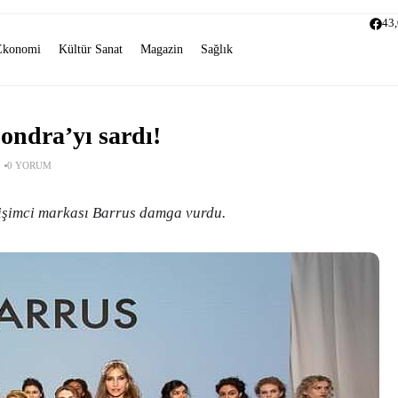
43
Ekonomi
Kültür Sanat
Magazin
Sağlık
ondra’yı sardı!
0 YORUM
işimci markası Barrus damga vurdu.