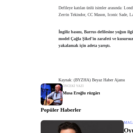
Defileye katılan ünlü isimler arasında: Lon
Zerrin Tekindor, CC Mason, Iconic Sade, La
İngiliz basını, Barrus defilesine yoğun il
model Çağla Şikel’in zarafeti ve kusursu
yakalamak için adeta yarıştı.
Kaynak: (BYZHA) Beyaz Haber Ajansı
ÖNCEKI YAZI
Musa Eroğlu rüzgârı
Popüler Haberler
MAG
Oyu