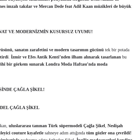
tines imzalı takılar ve Mercan Dede feat Adil Kaan müzikleri de büyük
 SANAT VE MODERNİZMİN KUSURSUZ UYUMU!
yüsünü, sanatın zarafetini ve modern tasarımın gücünü
tek bir potada
tirdi
.
İzmir ve Efes Antik Kenti’nden ilham alınarak tasarlanan
bu
tarihî bir görkem sunarak Londra Moda Haftası’nda moda
SİNDE ÇAĞLA ŞİKEL!
ODEL ÇAĞLA ŞİKEL
kan,
uluslararası tanınan Türk süpermodeli Çağla Şikel
,
Neslişah
leyici couture kıyafetle
sahneye adım attığında
tüm gözler ona çevrildi!