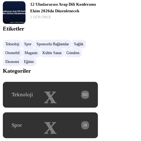
12 Uluslararası Arap Dili Konferansı
Ekim 2026da Düzenlenecek
2 GÜN ÖNCE
Etiketler
Teknoloji
Spor
Sponsorlu Bağlantılar
Sağlık
Otomobil
Magazin
Kültür Sanat
Gündem
Ekonomi
Eğitim
Kategoriler
x
Teknoloji
262
x
Spor
18