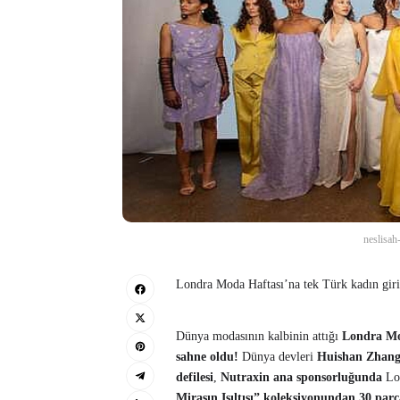
neslisah
Londra Moda Haftası’na tek Türk kadın gir
Dünya modasının kalbinin attığı
Londra Mo
sahne oldu!
Dünya devleri
Huishan Zhang
defilesi
,
Nutraxin ana sponsorluğunda
Lon
Mirasın Işıltısı” koleksiyonundan 30 par