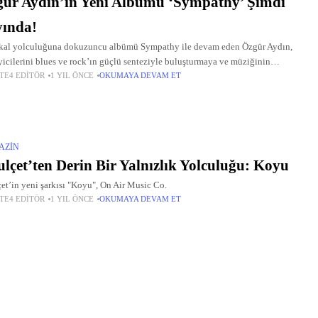
ür Aydın’ın Yeni Albümü ‘Sympathy’ Şimdi
yında!
al yolculuğuna dokuzuncu albümü Sympathy ile devam eden Özgür Aydın,
yicilerini blues ve rock’ın güçlü senteziyle buluşturmaya ve müziğinin
TE4 EDITÖR
1 YIL ÖNCE
OKUMAYA DEVAM ET
liğine davet ediyor.
AZIN
lçet’ten Derin Bir Yalnızlık Yolculuğu: Koyu
et’in yeni şarkısı "Koyu", On Air Music Co.
TE4 EDITÖR
1 YIL ÖNCE
OKUMAYA DEVAM ET