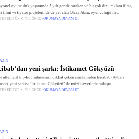
syonel oyunculuk yaşamında 5 yılı geride bırakan ve bir çok dizi, reklam filmi,
a filmi ve tiyatro projelerinde de yer alan Olcay Aksu, oyunculuğu ile
TE4 EDITÖR
1 YIL ÖNCE
OKUMAYA DEVAM ET
tleri üzerine çekiyor.
AZIN
ibab’dan yeni şarkı: İstikamet Gökyüzü
e alternatif hip-hop sahnesinin dikkat çeken isimlerinden hacibab (Aybars
ser), yeni şarkısı "İstikamet Gökyüzü" ile müzikseverlerle buluştu.
TE4 EDITÖR
1 YIL ÖNCE
OKUMAYA DEVAM ET
AZIN