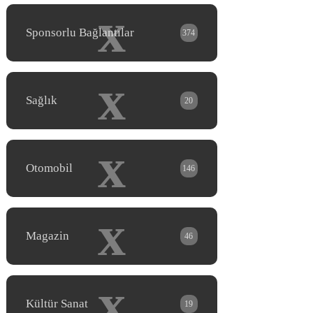
x
Sponsorlu Bağlantılar
374
x
Sağlık
20
x
Otomobil
146
x
Magazin
46
x
Kültür Sanat
19