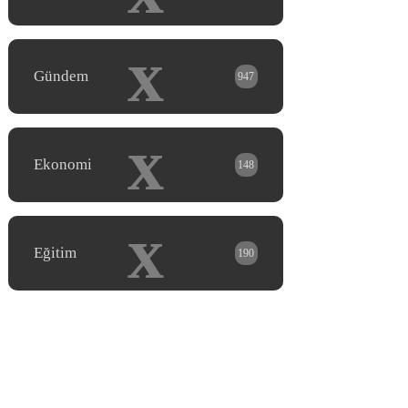
x
Gündem
947
x
Ekonomi
148
x
Eğitim
190