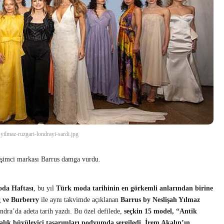
-yilmaz-ruzgari-londrayi-sardi.jpg
işimci markası Barrus damga vurdu.
da Haftası
, bu yıl
Türk moda tarihinin en görkemli anlarından birine
 ve Burberry
ile aynı takvimde açıklanan
Barrus by Neslişah Yılmaz
dra’da adeta tarih yazdı. Bu özel defilede,
seçkin 15 model, “Antik
çalık büyüleyici tasarımları podyumda sergiledi. İrem Akalın’ın