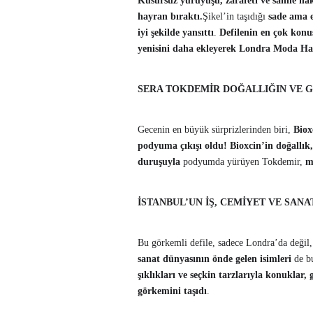
Kusursuz yürüyüşü, zarafeti ve sahne hak
hayran bıraktı.
Şikel’in taşıdığı
sade ama e
iyi şekilde yansıttı
.
Defilenin en çok konu
yenisini daha ekleyerek Londra Moda Haft
SERA TOKDEMİR DOĞALLIĞIN VE G
Gecenin en büyük sürprizlerinden biri,
Biox
podyuma çıkışı oldu!
Bioxcin’in doğallık,
duruşuyla
podyumda yürüyen Tokdemir,
m
İSTANBUL’UN İŞ, CEMİYET VE SANA
Bu görkemli defile, sadece Londra’da değil
sanat dünyasının önde gelen isimleri
de bu
şıklıkları ve seçkin tarzlarıyla konukl
görkemini taşıdı
.