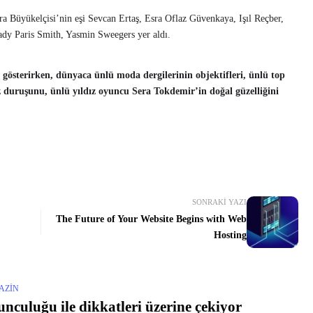
dra Büyükelçisi’nin eşi Sevcan Ertaş, Esra Oflaz Güvenkaya, Işıl Reçber,
dy Paris Smith, Yasmin Sweegers yer aldı.
gi gösterirken, dünyaca ünlü moda dergilerinin objektifleri, ünlü top
z duruşunu, ünlü yıldız oyuncu Sera Tokdemir’in doğal güzelliğini
SONRAKI YAZI
The Future of Your Website Begins with Web
Hosting
AZIN
nculuğu ile dikkatleri üzerine çekiyor