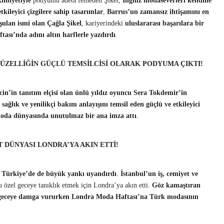
imiyetiyle
podyumu adeta fetheden Şikel,
İngiliz modaseverleri kendine
tkileyici çizgilere sahip tasarımlar
,
Barrus’un zamansız ihtişamını en
şulan ismi olan Çağla Şikel
, kariyerindeki
uluslararası başarılara bir
ası’nda adını altın harflerle yazdırdı
.
ÜZELLİĞİN GÜÇLÜ TEMSİLCİSİ OLARAK PODYUMA ÇIKTI!
cin’in tanıtım elçisi olan ünlü yıldız oyuncu Sera Tokdemir’in
 sağlık ve yenilikçi bakım anlayışını temsil eden güçlü ve etkileyici
oda dünyasında unutulmaz bir ana imza attı
.
T DÜNYASI LONDRA’YA AKIN ETTİ!
,
Türkiye’de de büyük yankı uyandırdı
.
İstanbul’un iş, cemiyet ve
 özel geceye tanıklık etmek için Londra’ya akın etti.
Göz kamaştıran
ar, geceye damga vururken Londra Moda Haftası’na Türk modasının