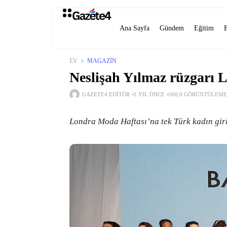
Ana Sayfa
Gündem
Eğitim
EV
MAGAZIN
Neslişah Yılmaz rüzgarı L
GAZETE4 EDITÖR
1 YIL ÖNCE
360,0 GÖRÜNTÜLEME
Londra Moda Haftası’na tek Türk kadın gir