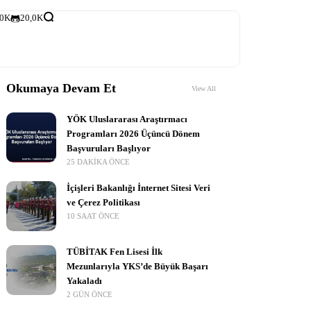
,0K
20,0K
Okumaya Devam Et
View All
YÖK Uluslararası Araştırmacı
Programları 2026 Üçüncü Dönem
Başvuruları Başlıyor
25 DAKIKA ÖNCE
İçişleri Bakanlığı İnternet Sitesi Veri
ve Çerez Politikası
10 SAAT ÖNCE
TÜBİTAK Fen Lisesi İlk
Mezunlarıyla YKS’de Büyük Başarı
Yakaladı
2 GÜN ÖNCE