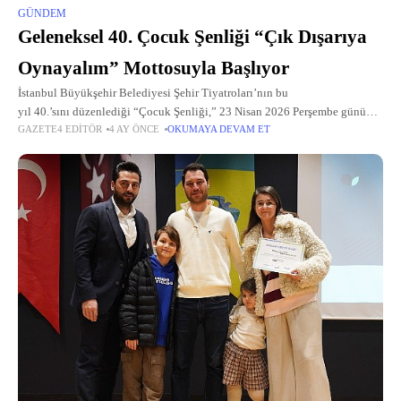
GÜNDEM
Geleneksel 40. Çocuk Şenliği “Çık Dışarıya
Oynayalım” Mottosuyla Başlıyor
İstanbul Büyükşehir Belediyesi Şehir Tiyatroları’nın bu
yıl 40.’sını düzenlediği “Çocuk Şenliği,” 23 Nisan 2026 Perşembe günü
GAZETE4 EDITÖR
4 AY ÖNCE
OKUMAYA DEVAM ET
13.00’te sahnelerimizde oynanacak çocuk oyunlarıyla başlıyor.