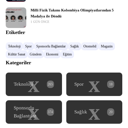
Milli Fizik Takımı Kolombiya Olimpiyatlarından 5
Madalya ile Döndü
1 GÜN ÖNCE
Etiketler
Teknoloji
Spor
Sponsorlu Bağlantılar
Sağlık
Otomobil
Magazin
Kültür Sanat
Gündem
Ekonomi
Eğitim
Kategoriler
x
x
Teknoloji
Spor
265
18
x
x
Sponsorlu
Sağlık
374
20
Bağlantılar