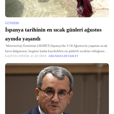
GÜNDEM
İspanya tarihinin en sıcak günleri ağustos
ayında yaşandı
Meteoroloji Enstitüsü (AEMET) İspanya'da 3-18 Ağustos'ta yaşanan sıcak
hava dalgasının, bugüne kadar kaydedilen en şiddetli sıcaklar olduğunu
GAZETE4 EDITÖR
12 AY ÖNCE
OKUMAYA DEVAM ET
duyurdu. Bu yazın ikinci sıcak hava dalgasını ağustos ayında yaşayan
İspanya'da