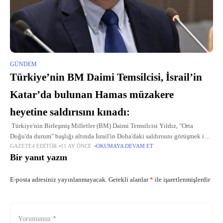
GÜNDEM
Türkiye’nin BM Daimi Temsilcisi, İsrail’in
Katar’da bulunan Hamas müzakere
heyetine saldırısını kınadı:
Türkiye'nin Birleşmiş Milletler (BM) Daimi Temsilcisi Yıldız, "Orta
Doğu'da durum" başlığı altında İsrail'in Doha'daki saldırısını görüşmek için
GAZETE4 EDITÖR
11 AY ÖNCE
OKUMAYA DEVAM ET
toplanan BM Güvenlik Konseyi'nde İslam İşbirliği Teşkilatı (İİT) New York
Bir yanıt yazın
Grubu Dönem
E-posta adresiniz yayınlanmayacak.
Gerekli alanlar
*
ile işaretlenmişlerdir