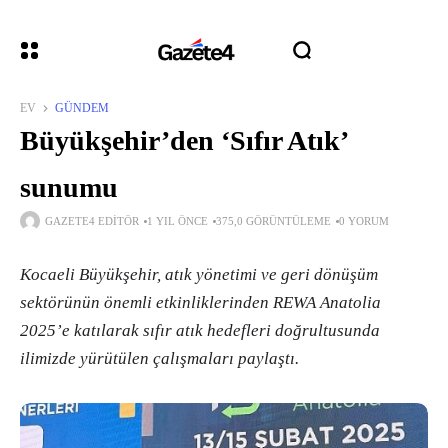
EV
GÜNDEM
Büyükşehir’den ‘Sıfır Atık’
sunumu
GAZETE4 EDITÖR
1 YIL ÖNCE
375,0 GÖRÜNTÜLEME
0 YORUM
Kocaeli Büyükşehir, atık yönetimi ve geri dönüşüm
sektörünün önemli etkinliklerinden REWA Anatolia
2025’e katılarak sıfır atık hedefleri doğrultusunda
ilimizde yürütülen çalışmaları paylaştı.