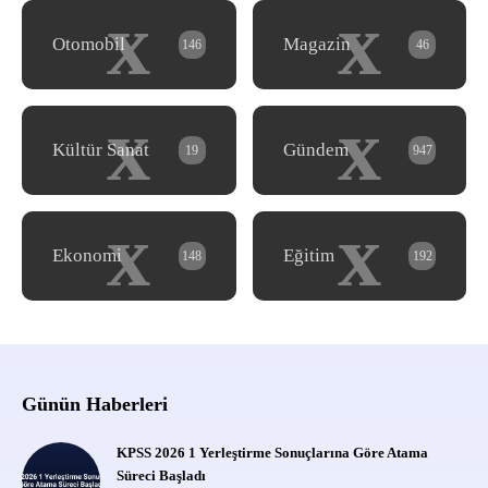
x
x
Otomobil
Magazin
146
46
x
x
Kültür Sanat
Gündem
19
947
x
x
Ekonomi
Eğitim
148
192
Günün Haberleri
KPSS 2026 1 Yerleştirme Sonuçlarına Göre Atama
Süreci Başladı