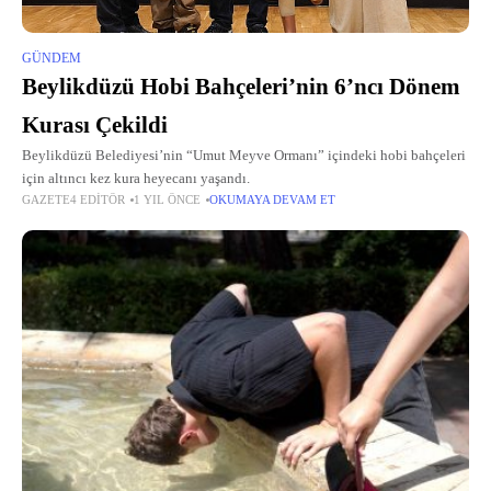
GÜNDEM
Beylikdüzü Hobi Bahçeleri’nin 6’ncı Dönem
Kurası Çekildi
Beylikdüzü Belediyesi’nin “Umut Meyve Ormanı” içindeki hobi bahçeleri
için altıncı kez kura heyecanı yaşandı.
GAZETE4 EDITÖR
1 YIL ÖNCE
OKUMAYA DEVAM ET