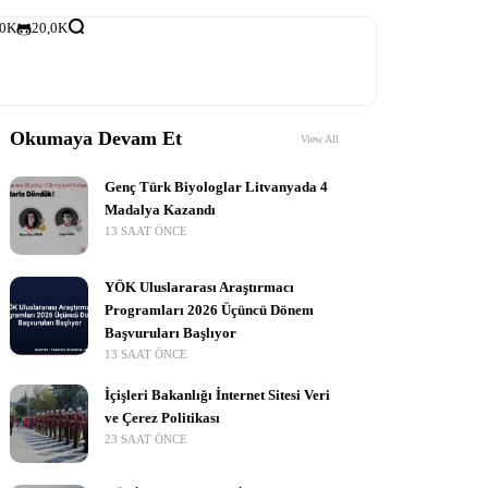
,0K
20,0K
Okumaya Devam Et
View All
Genç Türk Biyologlar Litvanyada 4
Madalya Kazandı
13 SAAT ÖNCE
YÖK Uluslararası Araştırmacı
Programları 2026 Üçüncü Dönem
Başvuruları Başlıyor
13 SAAT ÖNCE
İçişleri Bakanlığı İnternet Sitesi Veri
ve Çerez Politikası
23 SAAT ÖNCE