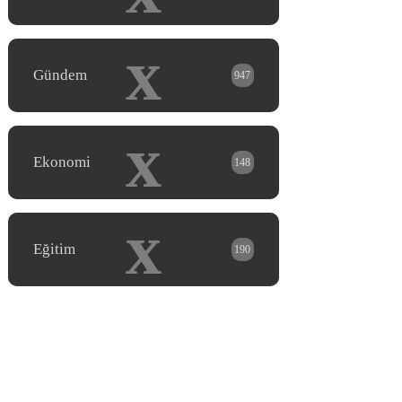
x
Gündem
947
x
Ekonomi
148
x
Eğitim
190