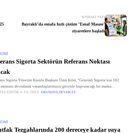
SONRAKI YAZI
025
Bayraklı’da esnafa hızlı çözüm ‘Esnaf Masası’
ziyaretlere başladı
NOMI
erans Sigorta Sektörün Referans Noktası
acak
ans Sigorta Yönetim Kurulu Başkanı Ümit Kiler, “Generali Sigorta’nın 162
k mirasını devralarak vatandaşlarımızın güvenle başvuracağı bir marka
TE4 EDITÖR
1 YIL ÖNCE
OKUMAYA DEVAM ET
uruyoruz.
NOMI
fak Tezgahlarında 200 dereceye kadar ısıya