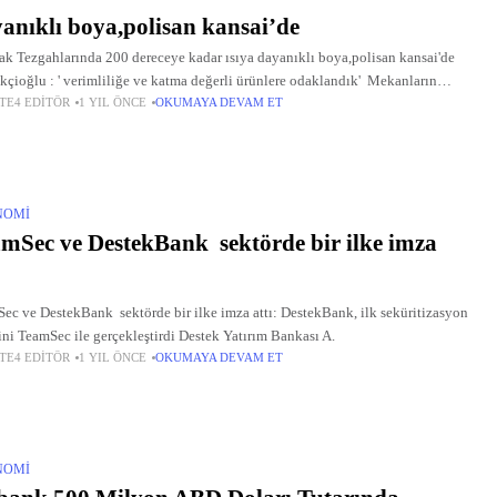
anıklı boya,polisan kansai’de
k Tezgahlarında 200 dereceye kadar ısıya dayanıklı boya,polisan kansai'de
çioğlu : ' verimliliğe ve katma değerli ürünlere odaklandık' Mekanların
TE4 EDITÖR
1 YIL ÖNCE
OKUMAYA DEVAM ET
ferini tadilata girmeden, ren k katarak yenilemenin en pratik yolunu Polisan
NOMI
mSec ve DestekBank sektörde bir ilke imza
ec ve DestekBank sektörde bir ilke imza attı: DestekBank, ilk seküritizasyon
ini TeamSec ile gerçekleştirdi Destek Yatırım Bankası A.
TE4 EDITÖR
1 YIL ÖNCE
OKUMAYA DEVAM ET
NOMI