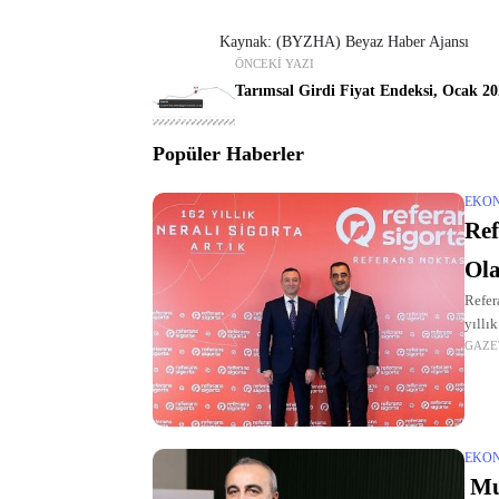
Kaynak: (BYZHA) Beyaz Haber Ajansı
ÖNCEKI YAZI
Tarımsal Girdi Fiyat Endeksi, Ocak 2
Popüler Haberler
EKO
Ref
Ol
Refer
yıllı
GAZE
oluşt
EKO
Mut