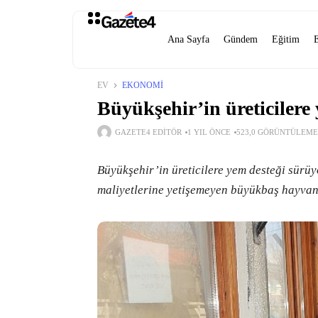
Ana Sayfa
Gündem
Eğitim
EV
EKONOMI
Büyükşehir’in üreticilere
GAZETE4 EDITÖR
1 YIL ÖNCE
523,0 GÖRÜNTÜLEME
Büyükşehir’in üreticilere yem desteği sürüy
maliyetlerine yetişemeyen büyükbaş hayvan y