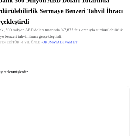
ank 500 Milyon ABD Doları Tutarında
dürülebilirlik Sermaye Benzeri Tahvil İhracı
çekleştirdi
k, 500 milyon ABD doları tutarında %7,875 faiz oranıyla sürdürülebilirlik
ye benzeri tahvil ihracı gerçekleştirdi.
TE4 EDITÖR
1 YIL ÖNCE
OKUMAYA DEVAM ET
işaretlenmişlerdir