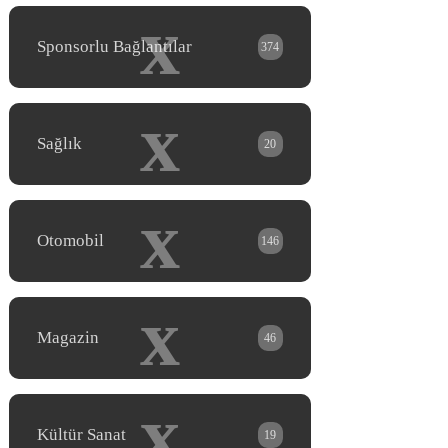
x
Sponsorlu Bağlantılar
374
x
Sağlık
20
x
Otomobil
146
x
Magazin
46
x
Kültür Sanat
19