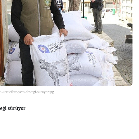
n-ureticilere-yem-destegi-suruyor.jpg
teği sürüyor