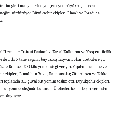
 üretim girdi maliyetlerine yetişemeyen büyükbaş hayvan
esteğini sürdürüyor. Büyükşehir ekipleri, Elmalı ve İbradı’da
u.
l Hizmetler Dairesi Başkanlığı Kırsal Kalkınma ve Kooperatifçilik
 ile 1 ila 5 tane sağmal büyükbaş hayvanı olan üreticilere yıl
zde 15 hibeli 300 kilo yem desteği veriyor. Yapılan inceleme ve
ir ekipleri, Elmalı’nın Yuva, Hacımusalar, Zümrütova ve Tekke
eri toplamda 316 çuval süt yemini teslim etti. Büyükşehir ekipleri,
val süt yemi desteğinde bulundu.
Üreticiler, besin değeri açısından
yet duyuyor.