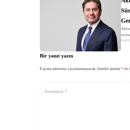
Akb
Sür
Ger
Akban
serma
GAZE
Bir yanıt yazın
E-posta adresiniz yayınlanmayacak.
Gerekli alanlar
*
ile 