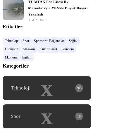
TÜBİTAK Fen Lisesi İlk
Mezunlarıyla YKS’de Büyük Başarı
Yakaladı
3 GÜN ÖNCE
Etiketler
Teknoloji
Spor
Sponsorlu Bağlantılar
Sağlık
Otomobil
Magazin
Kültür Sanat
Gündem
Ekonomi
Eğitim
Kategoriler
x
Teknoloji
263
x
Spor
18