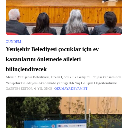
GÜNDEM
Yenişehir Belediyesi çocuklar için ev
kazanlarını önlemede aileleri
bilinçlendirecek
Mersin Yenişehir Belediyesi, Erken Çocukluk Gelişimi Projesi kapsamında
Yenişehir Belediyesi Akademide yaptığı 0-6 Yaş Gelişim Değerlendirme
GAZETE4 EDITÖR
1 YIL ÖNCE
OKUMAYA DEVAM ET
Taramalarını tüm mahallelere taşıyacak ve çocuklar için ev kazalarını
önleme ve aileleri bilinçlendirme çalışması