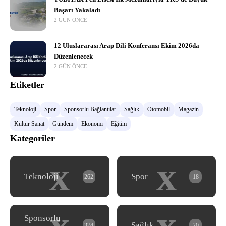
Başarı Yakaladı
2 GÜN ÖNCE
12 Uluslararası Arap Dili Konferansı Ekim 2026da
Düzenlenecek
2 GÜN ÖNCE
Etiketler
Teknoloji
Spor
Sponsorlu Bağlantılar
Sağlık
Otomobil
Magazin
Kültür Sanat
Gündem
Ekonomi
Eğitim
Kategoriler
x
x
Teknoloji
Spor
262
18
x
x
Sponsorlu
Sağlık
374
20