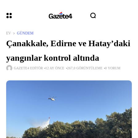
EV
GÜNDEM
Çanakkale, Edirne ve Hatay’daki
yangınlar kontrol altında
GAZETE4 EDITÖR
12 AY ÖNCE
267,0 GÖRÜNTÜLEME
0 YORUM