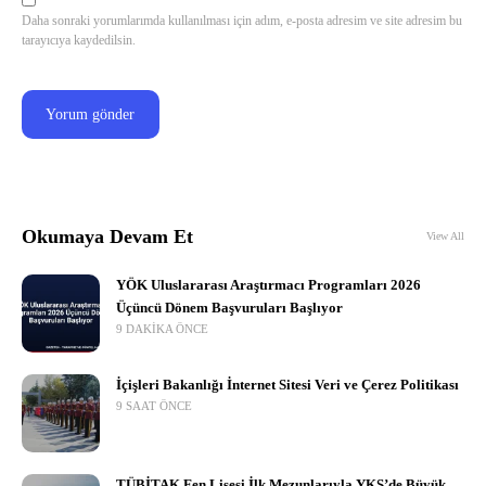
Daha sonraki yorumlarımda kullanılması için adım, e-posta adresim ve site adresim bu
tarayıcıya kaydedilsin.
Okumaya Devam Et
View All
YÖK Uluslararası Araştırmacı Programları 2026
Üçüncü Dönem Başvuruları Başlıyor
9 DAKIKA ÖNCE
İçişleri Bakanlığı İnternet Sitesi Veri ve Çerez Politikası
9 SAAT ÖNCE
TÜBİTAK Fen Lisesi İlk Mezunlarıyla YKS’de Büyük