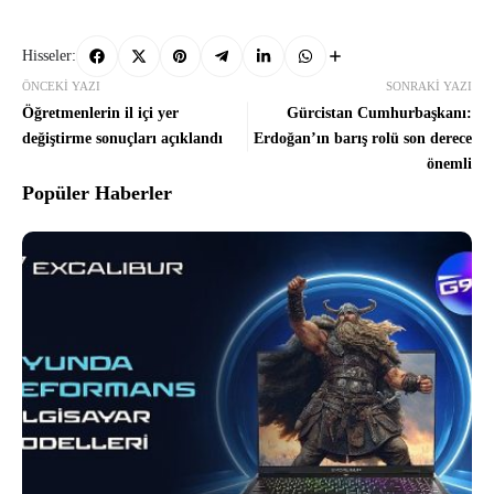
Hisseler:
ÖNCEKI YAZI
SONRAKI YAZI
Öğretmenlerin il içi yer
Gürcistan Cumhurbaşkanı:
değiştirme sonuçları açıklandı
Erdoğan’ın barış rolü son derece
önemli
Popüler Haberler