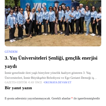
GÜNDEM
3. Yaş Üniversiteleri Şenliği, gençlik enerjisi
yaydı
İzmir genelinde ileri yaşlı bireylere yönelik faaliyet gösteren 3. Yaş
Üniversiteleri, İzmir Büyükşehir Belediyesi ve Ege Geriatri Derneği iş
GAZETE4 EDITÖR
3 AY ÖNCE
OKUMAYA DEVAM ET
birliğiyle Kültürpark’ta 7-8 Mayıs tarihlerinde düzenlenen 3. Yaş
Bir yanıt yazın
Üniversiteleri Şenliği’nde buluştu.
E-posta adresiniz yayınlanmayacak.
Gerekli alanlar
*
ile işaretlenmişlerdir