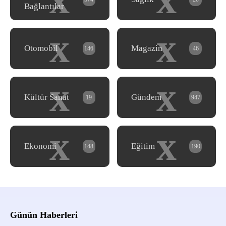
Bağlantılar
x
x
Otomobil
Magazin
146
46
x
x
Kültür Sanat
Gündem
19
947
x
x
Ekonomi
Eğitim
148
190
Günün Haberleri