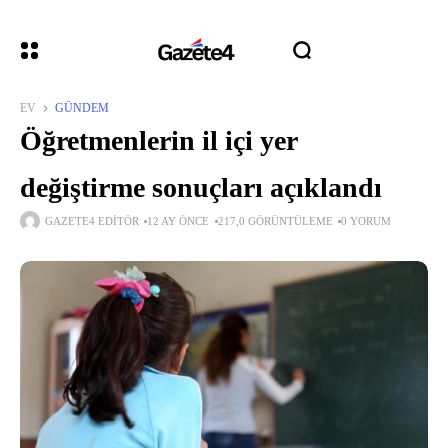
EV
GÜNDEM
Öğretmenlerin il içi yer
değiştirme sonuçları açıklandı
GAZETE4 EDITÖR
12 AY ÖNCE
217,0 GÖRÜNTÜLEME
0 YORUM