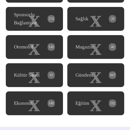
x
x
Sponsorlu
Sağlık
374
20
Bağlantılar
x
x
Otomobil
Magazin
146
46
x
x
Kültür Sanat
Gündem
19
947
x
x
Ekonomi
Eğitim
148
192