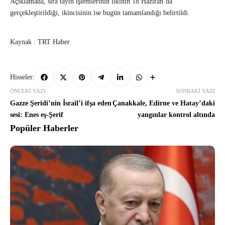
Açıklamada, sıra tayin işlemlerinin ilkinin 18 Haziran’da
gerçekleştirildiği, ikincisinin ise bugün tamamlandığı belirtildi.
Kaynak : TRT Haber
Hisseler:
ÖNCEKI YAZI
SONRAKI YAZI
Gazze Şeridi’nin İsrail’i ifşa eden
Çanakkale, Edirne ve Hatay’daki
sesi: Enes eş-Şerif
yangınlar kontrol altında
Popüler Haberler