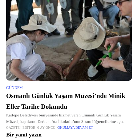
GÜNDEM
Osmanlı Günlük Yaşam Müzesi’nde Minik
Eller Tarihe Dokundu
Kartepe Belediyesi bünyesinde hizmet veren Osmanlı Günlük Yaşam
Müzesi, kapılarını Derbent Ata İlkokulu’nun 3. sınıf öğrencilerine açtı.
GAZETE4 EDITÖR
2 AY ÖNCE
OKUMAYA DEVAM ET
Bir yanıt yazın