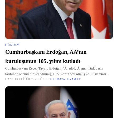
GÜNDEM
Cumhurbaşkanı Erdoğan, AA’nın
kuruluşunun 105. yılını kutladı
Cumhurbaşkanı Recep Tayyip Erdoğan, "Anadolu Ajansı, Türk basın
tarihinde önemli bir yer edinmiş, Türkiye'nin sesi olmuş ve uluslararası
GAZETE4 EDITÖR
1 YIL ÖNCE
OKUMAYA DEVAM ET
arenada da ülkemizin duruşunu en doğru şekilde temsil etmiştir" ifadesini
kullandı. Cumhurbaşkanı