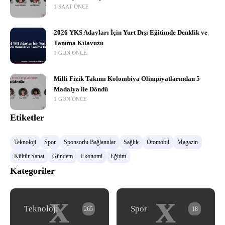
1 SAAT ÖNCE
2026 YKS Adayları İçin Yurt Dışı Eğitimde Denklik ve
Tanıma Kılavuzu
1 GÜN ÖNCE
Milli Fizik Takımı Kolombiya Olimpiyatlarından 5
Madalya ile Döndü
1 GÜN ÖNCE
Etiketler
Teknoloji
Spor
Sponsorlu Bağlantılar
Sağlık
Otomobil
Magazin
Kültür Sanat
Gündem
Ekonomi
Eğitim
Kategoriler
x
x
Teknoloji
Spor
265
18