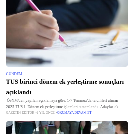
GÜNDEM
TUS birinci dönem ek yerleştirme sonuçları
açıklandı
ÖSYM'den yapılan açıklamaya göre, 1-7 Temmuz'da tercihleri alınan
2025-TUS 1. Dönem ek yerleştirme işlemleri tamamlandı. Adaylar, ek
GAZETE4 EDITÖR
1 YIL ÖNCE
OKUMAYA DEVAM ET
yerleştirme sonuçlarına ÖSYM'nin "https://sonuc.osym.gov.tr" adresinden
T.C. kimlik numarası ve aday şifresiyle