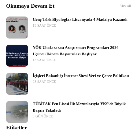
Okumaya Devam Et
View All
Genç Türk Biyologlar Litvanyada 4 Madalya Kazandı
13 SAAT ÖNCE
YÖK Uluslararası Araştırmacı Programları 2026
Üçüncü Dönem Başvuruları Başlıyor
13 SAAT ÖNCE
İçişleri Bakanlığı İnternet Sitesi Veri ve Çerez Politikası
23 SAAT ÖNCE
TÜBİTAK Fen Lisesi İlk Mezunlarıyla YKS’de Büyük
Başarı Yakaladı
3 GÜN ÖNCE
Etiketler