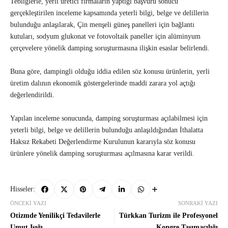
Tebliğlerle, yerli üretici firmaların yaptığı başvuru sonucu
gerçekleştirilen inceleme kapsamında yeterli bilgi, belge ve delillerin
bulunduğu anlaşılarak, Çin menşeli güneş panelleri için bağlantı
kutuları, sodyum glukonat ve fotovoltaik paneller için alüminyum
çerçevelere yönelik damping soruşturmasına ilişkin esaslar belirlendi.
Buna göre, dampingli olduğu iddia edilen söz konusu ürünlerin, yerli
üretim dalının ekonomik göstergelerinde maddi zarara yol açtığı
değerlendirildi.
Yapılan inceleme sonucunda, damping soruşturması açılabilmesi için
yeterli bilgi, belge ve delillerin bulunduğu anlaşıldığından İthalatta
Haksız Rekabeti Değerlendirme Kurulunun kararıyla söz konusu
ürünlere yönelik damping soruşturması açılmasına karar verildi.
Hisseler:
ÖNCEKI YAZI
SONRAKI YAZI
Otizmde Yenilikçi Tedavilerle
Türkkan Turizm ile Profesyonel
Umut Işığı
Kongre Taşımacılığı