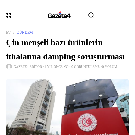
EV
GÜNDEM
Çin menşeli bazı ürünlerin
ithalatına damping soruşturması
GAZETE4 EDITÖR
1 YIL ÖNCE
304,0 GÖRÜNTÜLEME
0 YORUM