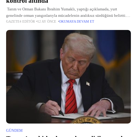
kontrol altında
Tarım ve Orman Bakanı İbrahim Yumaklı, yaptığı açıklamada, yurt
genelinde orman yangınlarıyla mücadelenin aralıksız sürdüğünü belirtti.
GAZETE4 EDITÖR
12 AY ÖNCE
OKUMAYA DEVAM ET
Yoğun müdahaleler neticesinde Çanakkale'nin Ezine, Edirne'nin Enez,
Hatay'ın Yayladağı ve Manisa'nın Şehzadeler ilçelerindeki
GÜNDEM