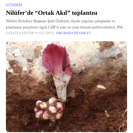
GÜNDEM
Nilüfer’de “Ortak Akıl” toplantısı
Nilüfer Belediye Başkanı Şadi Özdemir, ilçede yapılan çalışmalar ve
planlanan projelerle ilgili CHP’li eski ve yeni dönem milletvekilleri, PM
GAZETE4 EDITÖR
1 YIL ÖNCE
OKUMAYA DEVAM ET
Üyeleri, Nilüfer Belediye Meclisi Üyeleri ve CHP İlçe Başkanı’nın
katılımıyla “Ortak