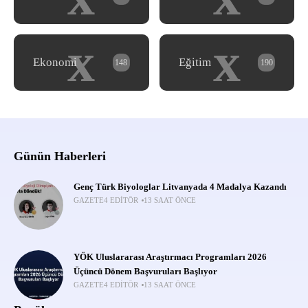
x
x
Ekonomi
Eğitim
148
190
Günün Haberleri
Genç Türk Biyologlar Litvanyada 4 Madalya Kazandı
GAZETE4 EDITÖR
13 SAAT ÖNCE
YÖK Uluslararası Araştırmacı Programları 2026
Üçüncü Dönem Başvuruları Başlıyor
GAZETE4 EDITÖR
13 SAAT ÖNCE