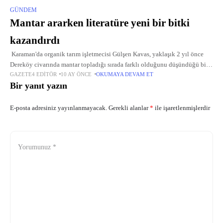
GÜNDEM
Mantar ararken literatüre yeni bir bitki
kazandırdı
Karaman'da organik tarım işletmecisi Gülşen Kavas, yaklaşık 2 yıl önce
Dereköy civarında mantar topladığı sırada farklı olduğunu düşündüğü bir
GAZETE4 EDITÖR
10 AY ÖNCE
OKUMAYA DEVAM ET
bitkiye rastladı. Kavas, bitkiyi fotoğraflayarak Karamanoğlu Mehmetbey
Bir yanıt yazın
Üniversitesi Biyoçeşitlilik
E-posta adresiniz yayınlanmayacak.
Gerekli alanlar
*
ile işaretlenmişlerdir