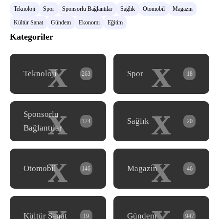
Teknoloji
Spor
Sponsorlu Bağlantılar
Sağlık
Otomobil
Magazin
Kültür Sanat
Gündem
Ekonomi
Eğitim
Kategoriler
x
x
Teknoloji
Spor
263
18
x
x
Sponsorlu
Sağlık
374
20
Bağlantılar
x
x
Otomobil
Magazin
146
46
x
x
Kültür Sanat
Gündem
19
947