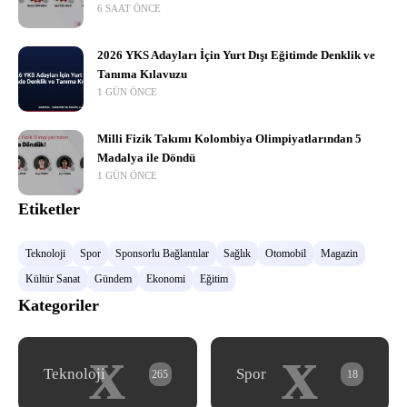
6 SAAT ÖNCE
2026 YKS Adayları İçin Yurt Dışı Eğitimde Denklik ve
Tanıma Kılavuzu
1 GÜN ÖNCE
Milli Fizik Takımı Kolombiya Olimpiyatlarından 5
Madalya ile Döndü
1 GÜN ÖNCE
Etiketler
Teknoloji
Spor
Sponsorlu Bağlantılar
Sağlık
Otomobil
Magazin
Kültür Sanat
Gündem
Ekonomi
Eğitim
Kategoriler
x
x
Teknoloji
Spor
265
18