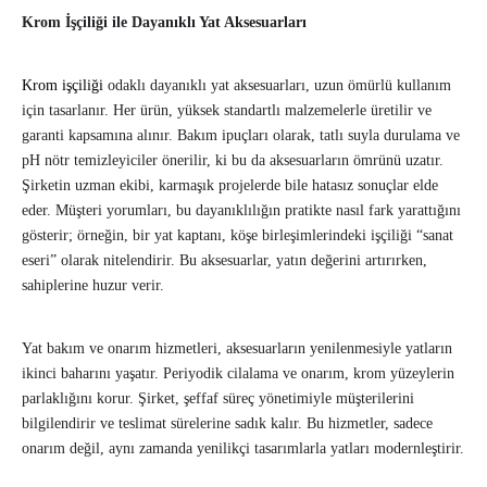
Krom İşçiliği ile Dayanıklı Yat Aksesuarları
Krom işçiliği
odaklı dayanıklı yat aksesuarları, uzun ömürlü kullanım
için tasarlanır. Her ürün, yüksek standartlı malzemelerle üretilir ve
garanti kapsamına alınır. Bakım ipuçları olarak, tatlı suyla durulama ve
pH nötr temizleyiciler önerilir, ki bu da aksesuarların ömrünü uzatır.
Şirketin uzman ekibi, karmaşık projelerde bile hatasız sonuçlar elde
eder. Müşteri yorumları, bu dayanıklılığın pratikte nasıl fark yarattığını
gösterir; örneğin, bir yat kaptanı, köşe birleşimlerindeki işçiliği “sanat
eseri” olarak nitelendirir. Bu aksesuarlar, yatın değerini artırırken,
sahiplerine huzur verir.
Yat bakım ve onarım hizmetleri, aksesuarların yenilenmesiyle yatların
ikinci baharını yaşatır. Periyodik cilalama ve onarım, krom yüzeylerin
parlaklığını korur. Şirket, şeffaf süreç yönetimiyle müşterilerini
bilgilendirir ve teslimat sürelerine sadık kalır. Bu hizmetler, sadece
onarım değil, aynı zamanda yenilikçi tasarımlarla yatları modernleştirir.