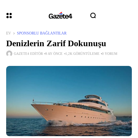
EV
SPONSORLU BAĞLANTILAR
Denizlerin Zarif Dokunuşu
GAZETE4 EDITÖR
9 AY ÖNCE
1,2K GÖRÜNTÜLEME
0 YORUM