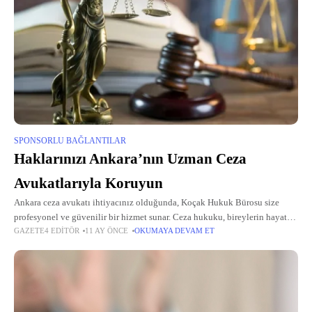
SPONSORLU BAĞLANTILAR
Haklarınızı Ankara’nın Uzman Ceza
Avukatlarıyla Koruyun
Ankara ceza avukatı ihtiyacınız olduğunda, Koçak Hukuk Bürosu size
profesyonel ve güvenilir bir hizmet sunar. Ceza hukuku, bireylerin hayatını
GAZETE4 EDITÖR
11 AY ÖNCE
OKUMAYA DEVAM ET
derinden etkileyen, hassas ve karmaşık bir hukuk dalıdır. Bu alanda uzman