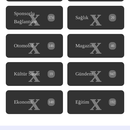
x
x
Sponsorlu
Sağlık
374
20
Bağlantılar
x
x
Otomobil
Magazin
146
46
x
x
Kültür Sanat
Gündem
19
947
x
x
Ekonomi
Eğitim
148
192