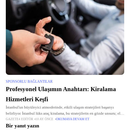
SPONSORLU BAĞLANTILAR
Profesyonel Ulaşımın Anahtarı: Kiralama
Hizmetleri Keşfi
İstanbul'un büyüleyici atmosferinde, etkili ulaşım stratejileri başarıyı
belirliyor. İstanbul lüks araç kiralama, bu stratejilerin en gözde unsuru; elit
GAZETE4 EDITÖR
10 AY ÖNCE
OKUMAYA DEVAM ET
modellerle statüyü simgeliyor. İstanbul araç kiralama ise geniş yelpazesiyle
Bir yanıt yazın
günlük ihtiyaçlara yanıt