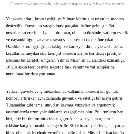
A luxury private motor yacht under way on tropical sea with bow wave at sunset
Yat aksesuarları, krom işçiliği ve Yılmaz Marin gibi unsurlar, modern
denizcilik dünyasının vazgeçilmez parçaları haline gelmiştir. Bu
unsurlar, sadece fonksiyonel birer araç olmanın ötesinde, yatların estetik
ve dayanıklılığını zirveye taşıyan sanat eserleri olarak öne çıkar.
Özellikle krom işçiliği, parlaklığı ve korozyon direnciyle zorlu deniz
koşullarına meydan okurken, yat aksesuarları ise her detayı prestijle
işlenmiş bir zarafeti simgeler. Yılmaz Marin’in bu alandaki uzmanlığı,
10 yılı aşkın tecrübesiyle sektörde fark yaratır ve yat sahiplerine
unutulmaz bir deneyim sunar.
Yatların güverte ve iç mekanlarında kullanılan aksesuarlar, günlük
konforu artırırken aynı zamanda güvenlik ve estetiği bir araya getirir.
Tutamaklar gibi temel unsurlar, kaymaz yüzeyleri ve ergonomik
tasarımlarıyla uzun yolculuklarda vazgeçilmez olur. Bu ürünlerin her
biri, titiz bir üretim sürecinden geçerek deniz suyunun aşındırıcı
etkisine karşı korunaklı hale getirilir. Şirketin atölyelerinde, her parça
bireysel olarak incelenir ve mükemmelleştirilir. Müşteri ihtiyaçları ön