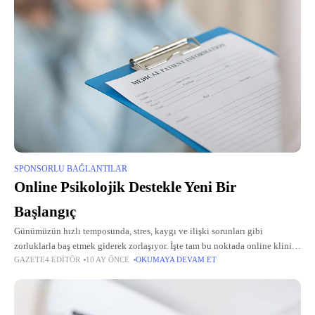
SPONSORLU BAĞLANTILAR
Online Psikolojik Destekle Yeni Bir
Başlangıç
Günümüzün hızlı temposunda, stres, kaygı ve ilişki sorunları gibi
zorluklarla baş etmek giderek zorlaşıyor. İşte tam bu noktada online klinik
GAZETE4 EDITÖR
10 AY ÖNCE
OKUMAYA DEVAM ET
psikolog hizmetleri devreye girerek, bireylere profesyonel bir el uzatıyor.
Özellikle