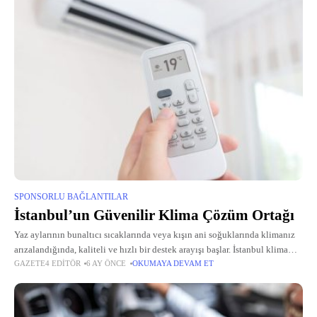
SPONSORLU BAĞLANTILAR
İstanbul’un Güvenilir Klima Çözüm Ortağı
Yaz aylarının bunaltıcı sıcaklarında veya kışın ani soğuklarında klimanız
arızalandığında, kaliteli ve hızlı bir destek arayışı başlar. İstanbul klima
GAZETE4 EDITÖR
6 AY ÖNCE
OKUMAYA DEVAM ET
servisi konusunda uzman ekipler, cihazlarınızı en kısa sürede ayağa
kaldırırken, özellikle