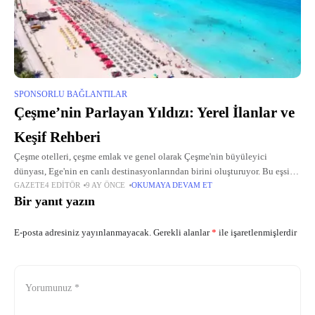
SPONSORLU BAĞLANTILAR
Çeşme’nin Parlayan Yıldızı: Yerel İlanlar ve
Keşif Rehberi
Çeşme otelleri, çeşme emlak ve genel olarak Çeşme'nin büyüleyici
dünyası, Ege'nin en canlı destinasyonlarından birini oluşturuyor. Bu eşsiz
GAZETE4 EDITÖR
9 AY ÖNCE
OKUMAYA DEVAM ET
bölge, turkuaz suları, tarihi taş evleri ve şifalı termalleriyle her mevsim
Bir yanıt yazın
ziyaretçileri
E-posta adresiniz yayınlanmayacak.
Gerekli alanlar
*
ile işaretlenmişlerdir