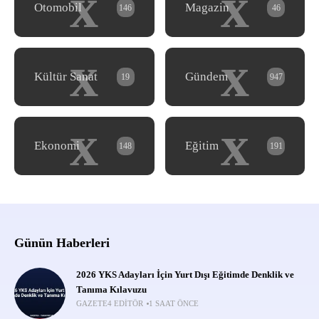
x
x
Otomobil
Magazin
146
46
x
x
Kültür Sanat
Gündem
19
947
x
x
Ekonomi
Eğitim
148
191
Günün Haberleri
2026 YKS Adayları İçin Yurt Dışı Eğitimde Denklik ve
Tanıma Kılavuzu
GAZETE4 EDITÖR
1 SAAT ÖNCE