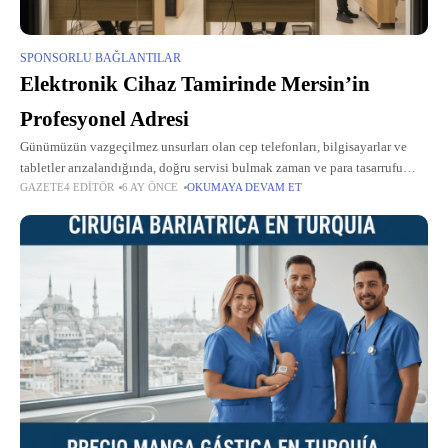
SPONSORLU BAĞLANTILAR
Elektronik Cihaz Tamirinde Mersin’in
Profesyonel Adresi
Günümüzün vazgeçilmez unsurları olan cep telefonları, bilgisayarlar ve
tabletler arızalandığında, doğru servisi bulmak zaman ve para tasarrufu
GAZETE4 EDITÖR
6 AY ÖNCE
OKUMAYA DEVAM ET
sağlar. Mersin bölgesinde mersin bilgisayar tamir, mersin telefon tamir ve
mersin telefoncu denildiğinde