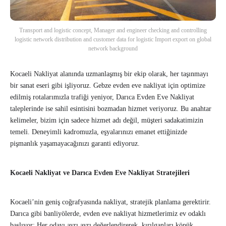
Transport and logistic concept, Manager and engineer checking and controlling
logistic network distribution and customer data for logistic Import export on global
network background
Kocaeli Nakliyat alanında uzmanlaşmış bir ekip olarak, her taşınmayı
bir sanat eseri gibi işliyoruz. Gebze evden eve nakliyat için optimize
edilmiş rotalarımızla trafiği yeniyor, Darıca Evden Eve Nakliyat
taleplerinde ise sahil esintisini bozmadan hizmet veriyoruz. Bu anahtar
kelimeler, bizim için sadece hizmet adı değil, müşteri sadakatimizin
temeli. Deneyimli kadromuzla, eşyalarınızı emanet ettiğinizde
pişmanlık yaşamayacağınızı garanti ediyoruz.
Kocaeli Nakliyat ve Darıca Evden Eve Nakliyat Stratejileri
Kocaeli’nin geniş coğrafyasında nakliyat, stratejik planlama gerektirir.
Darıca gibi banliyölerde, evden eve nakliyat hizmetlerimiz ev odaklı
başlıyor: Her odayı ayrı ayrı değerlendirerek, kırılganları köpük