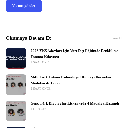
Okumaya Devam Et
View All
2026 YKS Adayları İçin Yurt Dışı Eğitimde Denklik ve
Tanıma Kılavuzu
1 SAAT ÖNCE
Milli Fizik Takımı Kolombiya Olimpiyatlarından 5
Madalya ile Döndü
2 SAAT ÖNCE
Genç Türk Biyologlar Litvanyada 4 Madalya Kazandı
1 GÜN ÖNCE