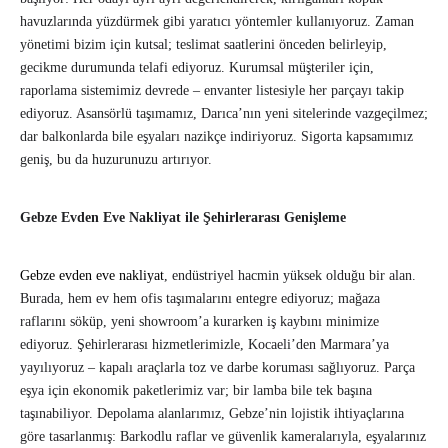
havuzlarında yüzdürmek gibi yaratıcı yöntemler kullanıyoruz. Zaman
yönetimi bizim için kutsal; teslimat saatlerini önceden belirleyip,
gecikme durumunda telafi ediyoruz. Kurumsal müşteriler için,
raporlama sistemimiz devrede – envanter listesiyle her parçayı takip
ediyoruz. Asansörlü taşımamız, Darıca’nın yeni sitelerinde vazgeçilmez;
dar balkonlarda bile eşyaları nazikçe indiriyoruz. Sigorta kapsamımız
geniş, bu da huzurunuzu artırıyor.
Gebze Evden Eve Nakliyat ile Şehirlerarası Genişleme
Gebze evden eve nakliyat
, endüstriyel hacmin yüksek olduğu bir alan.
Burada, hem ev hem ofis taşımalarını entegre ediyoruz; mağaza
raflarını söküp, yeni showroom’a kurarken iş kaybını minimize
ediyoruz. Şehirlerarası hizmetlerimizle, Kocaeli’den Marmara’ya
yayılıyoruz – kapalı araçlarla toz ve darbe koruması sağlıyoruz. Parça
eşya için ekonomik paketlerimiz var; bir lamba bile tek başına
taşınabiliyor. Depolama alanlarımız, Gebze’nin lojistik ihtiyaçlarına
göre tasarlanmış: Barkodlu raflar ve güvenlik kameralarıyla, eşyalarınız