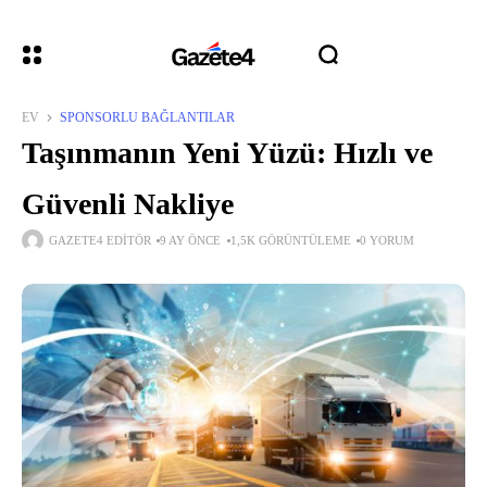
EV
SPONSORLU BAĞLANTILAR
Taşınmanın Yeni Yüzü: Hızlı ve
Güvenli Nakliye
GAZETE4 EDITÖR
9 AY ÖNCE
1,5K GÖRÜNTÜLEME
0 YORUM