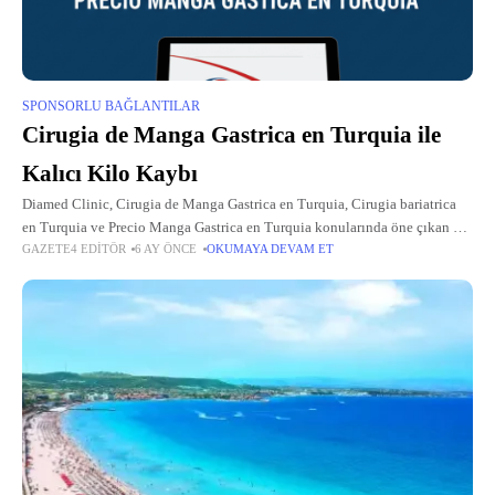
SPONSORLU BAĞLANTILAR
Cirugia de Manga Gastrica en Turquia ile
Kalıcı Kilo Kaybı
Diamed Clinic, Cirugia de Manga Gastrica en Turquia, Cirugia bariatrica
en Turquia ve Precio Manga Gastrica en Turquia konularında öne çıkan bir
GAZETE4 EDITÖR
6 AY ÖNCE
OKUMAYA DEVAM ET
sağlık kuruluşu olarak, obeziteyle mücadele eden hastalara kapsamlı