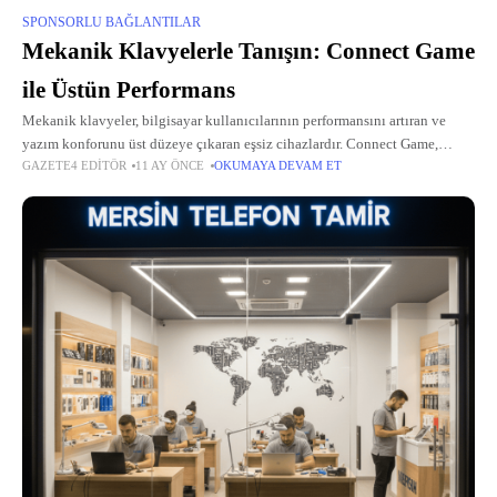
SPONSORLU BAĞLANTILAR
Mekanik Klavyelerle Tanışın: Connect Game
ile Üstün Performans
Mekanik klavyeler, bilgisayar kullanıcılarının performansını artıran ve
yazım konforunu üst düzeye çıkaran eşsiz cihazlardır. Connect Game,
GAZETE4 EDITÖR
11 AY ÖNCE
OKUMAYA DEVAM ET
oyuncular ve profesyoneller için tasarlanmış geniş bir mekanik klavye
yelpazesi sunarak, her türlü ihtiyaca