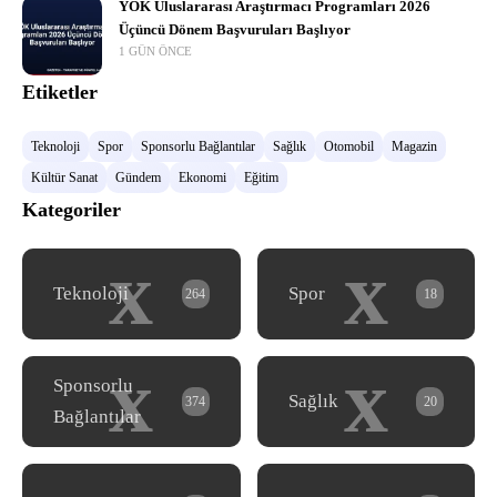
YÖK Uluslararası Araştırmacı Programları 2026
Üçüncü Dönem Başvuruları Başlıyor
1 GÜN ÖNCE
Etiketler
Teknoloji
Spor
Sponsorlu Bağlantılar
Sağlık
Otomobil
Magazin
Kültür Sanat
Gündem
Ekonomi
Eğitim
Kategoriler
x
x
Teknoloji
Spor
264
18
x
x
Sponsorlu
Sağlık
374
20
Bağlantılar