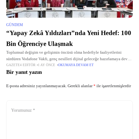
GÜNDEM
“Yapay Zekâ Yıldızları”nda Yeni Hedef: 100
Bin Öğrenciye Ulaşmak
Toplumsal değişim ve gelişimin öncüsü olma hedefiyle faaliyetlerini
sürdüren Vodafone Vakfı, genç nesilleri dijital geleceğe hazırlamaya devam
GAZETE4 EDITÖR
1 AY ÖNCE
OKUMAYA DEVAM ET
ediyor.
Bir yanıt yazın
E-posta adresiniz yayınlanmayacak.
Gerekli alanlar
*
ile işaretlenmişlerdir