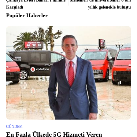
Çankaya Evleri Baharı Piknikle
Menemen’de üniversiteliler 8 bin
Karşıladı
yıllık gelenekle buluştu
Popüler Haberler
GÜNDEM
En Fazla Ülkede 5G Hizmeti Veren