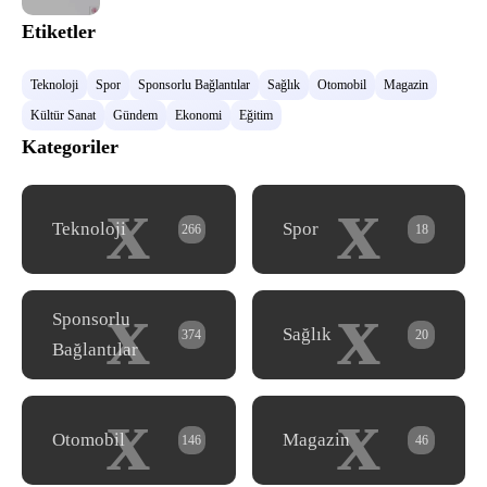
Etiketler
Teknoloji
Spor
Sponsorlu Bağlantılar
Sağlık
Otomobil
Magazin
Kültür Sanat
Gündem
Ekonomi
Eğitim
Kategoriler
x
x
Teknoloji
Spor
266
18
x
x
Sponsorlu
Sağlık
374
20
Bağlantılar
x
x
Otomobil
Magazin
146
46