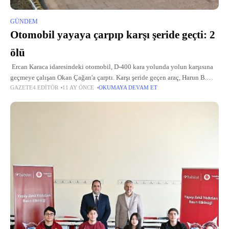
GÜNDEM
Otomobil yayaya çarpıp karşı şeride geçti: 2
ölü
Ercan Karaca idaresindeki otomobil, D-400 kara yolunda yolun karşısına
geçmeye çalışan Okan Çağan'a çarptı. Karşı şeride geçen araç, Harun B.
GAZETE4 EDITÖR
11 AY ÖNCE
OKUMAYA DEVAM ET
yönetimindeki otomobille çarpıştıktan sonra devrildi. İhbar üzerine kaza