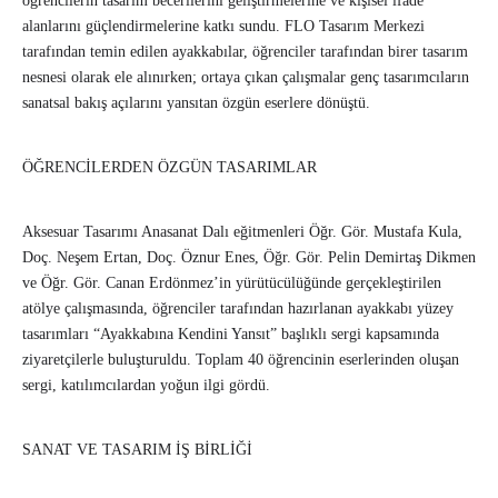
öğrencilerin tasarım becerilerini geliştirmelerine ve kişisel ifade
alanlarını güçlendirmelerine katkı sundu. FLO Tasarım Merkezi
tarafından temin edilen ayakkabılar, öğrenciler tarafından birer tasarım
nesnesi olarak ele alınırken; ortaya çıkan çalışmalar genç tasarımcıların
sanatsal bakış açılarını yansıtan özgün eserlere dönüştü.
ÖĞRENCİLERDEN ÖZGÜN TASARIMLAR
Aksesuar Tasarımı Anasanat Dalı eğitmenleri Öğr. Gör. Mustafa Kula,
Doç. Neşem Ertan, Doç. Öznur Enes, Öğr. Gör. Pelin Demirtaş Dikmen
ve Öğr. Gör. Canan Erdönmez’in yürütücülüğünde gerçekleştirilen
atölye çalışmasında, öğrenciler tarafından hazırlanan ayakkabı yüzey
tasarımları “Ayakkabına Kendini Yansıt” başlıklı sergi kapsamında
ziyaretçilerle buluşturuldu. Toplam 40 öğrencinin eserlerinden oluşan
sergi, katılımcılardan yoğun ilgi gördü.
SANAT VE TASARIM İŞ BİRLİĞİ