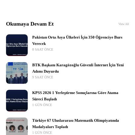
Okumaya Devam Et
View All
Pakistan Orta Asya Ülkeleri İçin 350 Öğrenciye Burs
Verecek
8 SAAT ÖNCE
BTK Başkanı Karagözoğlu Güvenli İnternet İçin Yeni
Adımı Duyurdu
9 SAAT ÖNCE
KPSS 2026 1 Yerleştirme Sonuçlarına Göre Atama
Süreci Başladı
1 GÜN ÖNCE
Türkiye 67 Uluslararası Matematik Olimpiyatında
Madalyaları Topladı
1 GÜN ÖNCE