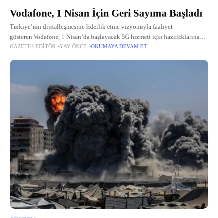
Vodafone, 1 Nisan İçin Geri Sayıma Başladı
Türkiye’nin dijitalleşmesine liderlik etme vizyonuyla faaliyet
gösteren Vodafone, 1 Nisan’da başlayacak 5G hizmeti için hazırlıklarına
GAZETE4 EDITÖR
5 AY ÖNCE
OKUMAYA DEVAM ET
aralıksız devam ediyor.