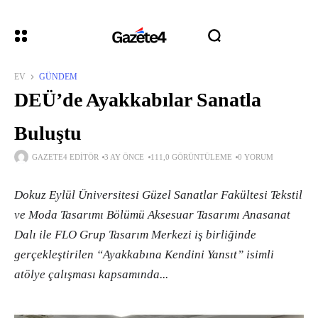
EV
GÜNDEM
DEÜ’de Ayakkabılar Sanatla
Buluştu
GAZETE4 EDITÖR
3 AY ÖNCE
111,0 GÖRÜNTÜLEME
0 YORUM
Dokuz Eylül Üniversitesi Güzel Sanatlar Fakültesi Tekstil
ve Moda Tasarımı Bölümü Aksesuar Tasarımı Anasanat
Dalı ile FLO Grup Tasarım Merkezi iş birliğinde
gerçekleştirilen “Ayakkabına Kendini Yansıt” isimli
atölye çalışması kapsamında...