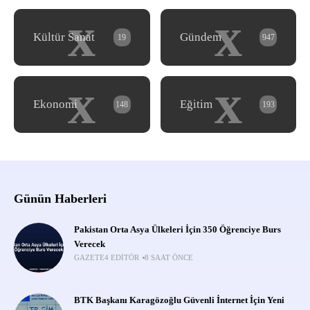
x
x
Kültür Sanat
Gündem
19
947
x
x
Ekonomi
Eğitim
148
193
Günün Haberleri
Pakistan Orta Asya Ülkeleri İçin 350 Öğrenciye Burs
Verecek
GAZETE4 EDITÖR
8 SAAT ÖNCE
BTK Başkanı Karagözoğlu Güvenli İnternet İçin Yeni