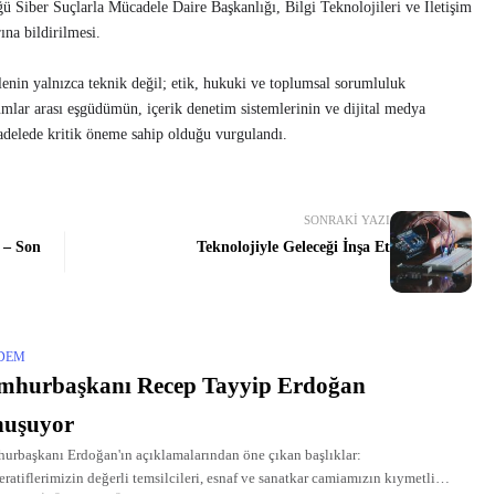
 Siber Suçlarla Mücadele Daire Başkanlığı, Bilgi Teknolojileri ve İletişim
na bildirilmesi.
lenin yalnızca teknik değil; etik, hukuki ve toplumsal sorumluluk
umlar arası eşgüdümün, içerik denetim sistemlerinin ve dijital medya
adelede kritik öneme sahip olduğu vurgulandı.
SONRAKI YAZI
k – Son
Teknolojiyle Geleceği İnşa Et
DEM
mhurbaşkanı Recep Tayyip Erdoğan
nuşuyor
rbaşkanı Erdoğan'ın açıklamalarından öne çıkan başlıklar:
ratiflerimizin değerli temsilcileri, esnaf ve sanatkar camiamızın kıymetli