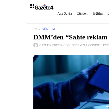
Ana Sayfa
Gündem
Eğitim
EV
GÜNDEM
DMM’den “Sahte reklam ve 
GAZETE4 EDITÖR
1 YIL ÖNCE
271,0 GÖRÜNTÜLEME