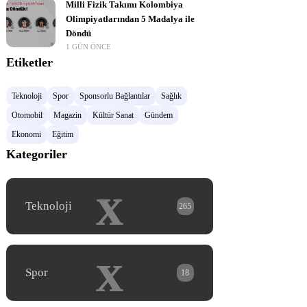
Milli Fizik Takımı Kolombiya
Olimpiyatlarından 5 Madalya ile
Döndü
1 GÜN ÖNCE
Etiketler
Teknoloji
Spor
Sponsorlu Bağlantılar
Sağlık
Otomobil
Magazin
Kültür Sanat
Gündem
Ekonomi
Eğitim
Kategoriler
x
Teknoloji
265
x
Spor
18