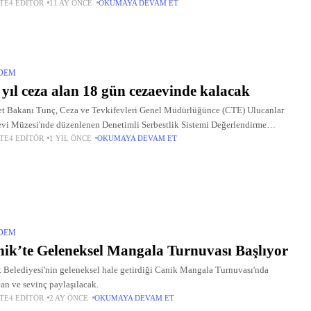
TE4 EDITÖR
11 AY ÖNCE
OKUMAYA DEVAM ET
pları, saygıdeğer misafirler, sizleri en kalbi duygularımla, hasretle, muhabbetle
lıyorum. Türkiye Kooperatifler Buluşması 2025-2029
DEM
 yıl ceza alan 18 gün cezaevinde kalacak
t Bakanı Tunç, Ceza ve Tevkifevleri Genel Müdürlüğünce (CTE) Ulucanlar
vi Müzesi'nde düzenlenen Denetimli Serbestlik Sistemi Değerlendirme
TE4 EDITÖR
1 YIL ÖNCE
OKUMAYA DEVAM ET
ntısı'nda yaptığı konuşmada, toplantıda denetimli serbestlik sisteminin
imini gözden geçirerek geleceğe yönelik
DEM
ik’te Geleneksel Mangala Turnuvası Başlıyor
 Belediyesi'nin geleneksel hale getirdiği Canik Mangala Turnuvası'nda
an ve sevinç paylaşılacak.
TE4 EDITÖR
2 AY ÖNCE
OKUMAYA DEVAM ET