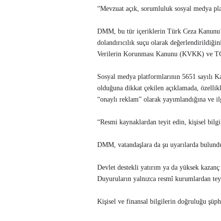
“Mevzuat açık, sorumluluk sosyal medya pl
DMM, bu tür içeriklerin Türk Ceza Kanunu’n
dolandırıcılık suçu olarak değerlendirildiğini
Verilerin Korunması Kanunu (KVKK) ve TCK’n
Sosyal medya platformlarının 5651 sayılı 
olduğuna dikkat çekilen açıklamada, özelli
“onaylı reklam” olarak yayımlandığına ve ilg
“Resmi kaynaklardan teyit edin, kişisel bilg
DMM, vatandaşlara da şu uyarılarda bulund
Devlet destekli yatırım ya da yüksek kazanç 
Duyuruların yalnızca resmî kurumlardan teyi
Kişisel ve finansal bilgilerin doğruluğu şüp