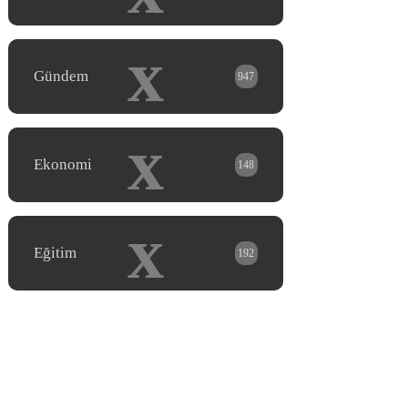
x
Gündem
947
x
Ekonomi
148
x
Eğitim
192