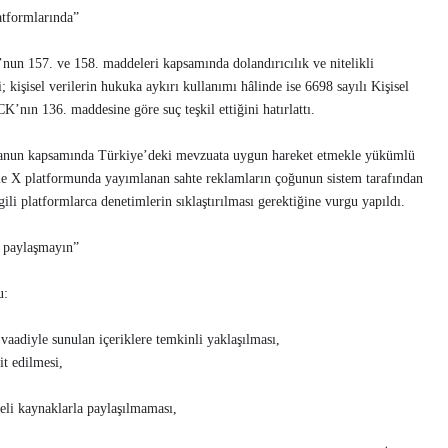
atformlarında”
un 157. ve 158. maddeleri kapsamında dolandırıcılık ve nitelikli
; kişisel verilerin hukuka aykırı kullanımı hâlinde ise 6698 sayılı Kişisel
ın 136. maddesine göre suç teşkil ettiğini hatırlattı.
Kanun kapsamında Türkiye’deki mevzuata uygun hareket etmekle yükümlü
kle X platformunda yayımlanan sahte reklamların çoğunun sistem tarafından
ili platformlarca denetimlerin sıklaştırılması gerektiğine vurgu yapıldı.
i paylaşmayın”
u:
vaadiyle sunulan içeriklere temkinli yaklaşılması,
t edilmesi,
heli kaynaklarla paylaşılmaması,