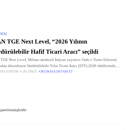
DEM
TGE Next Level, “2026 Yılının
dürülebilir Hafif Ticari Aracı” seçildi
GE Next Level, Milano merkezli İtalyan yayınevi Vado e Torno Edizioni
ından düzenlenen Sürdürülebilir Yılın Ticari Aracı (STY) 2026 ödüllerinde,
TE4 EDITÖR
5 AY ÖNCE
OKUMAYA DEVAM ET
ategorisinde birincilik ödülünü aldı.
işaretlenmişlerdir