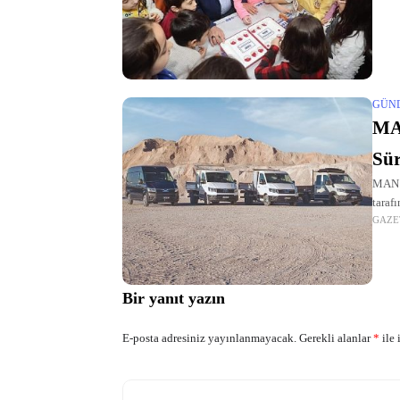
GÜN
MAN 
Sür
MAN T
taraf
GAZE
HTA k
Bir yanıt yazın
E-posta adresiniz yayınlanmayacak.
Gerekli alanlar
*
ile 