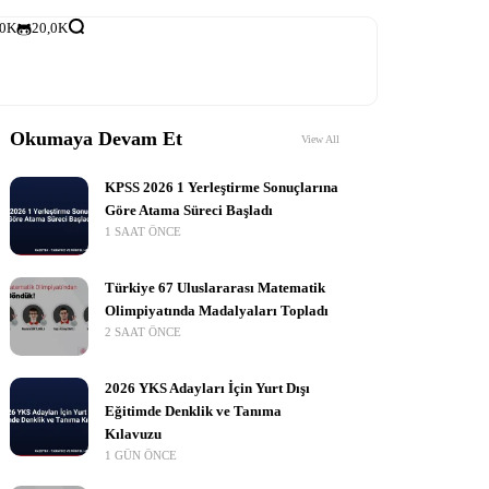
,0K
20,0K
Okumaya Devam Et
View All
KPSS 2026 1 Yerleştirme Sonuçlarına
Göre Atama Süreci Başladı
1 SAAT ÖNCE
Türkiye 67 Uluslararası Matematik
Olimpiyatında Madalyaları Topladı
2 SAAT ÖNCE
2026 YKS Adayları İçin Yurt Dışı
Eğitimde Denklik ve Tanıma
Kılavuzu
1 GÜN ÖNCE