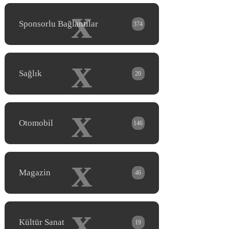
x
Sponsorlu Bağlantılar
374
x
Sağlık
20
x
Otomobil
146
x
Magazin
46
x
Kültür Sanat
19