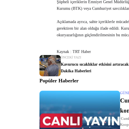
Şüpheli içeriklerin Emniyet Genel Müdürlüğü
Kurumu (BTK) veya Cumhuriyet savcılıkları
Açıklamada ayrıca, sahte içeriklerle mücade
gerektiren bir alan olduğu ifade edildi. Kur
okuryazarlığının güçlendirilmesinin bu müc
Kaynak : TRT Haber
ÖNCEKI YAZI
Kavurucu sıcaklıklar etkisini artıraca
Dakika Haberleri
Popüler Haberler
GÜN
Cu
ko
Cumhu
Koope