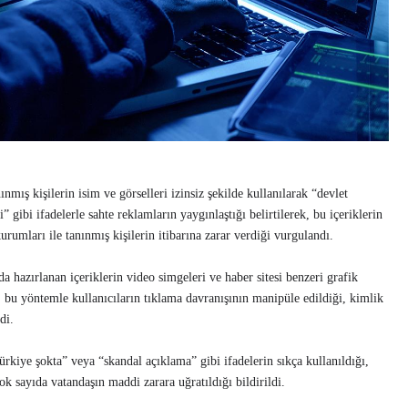
ış kişilerin isim ve görselleri izinsiz şekilde kullanılarak “devlet
 gibi ifadelerle sahte reklamların yaygınlaştığı belirtilerek, bu içeriklerin
umları ile tanınmış kişilerin itibarına zarar verdiği vurgulandı.
a hazırlanan içeriklerin video simgeleri ve haber sitesi benzeri grafik
i; bu yöntemle kullanıcıların tıklama davranışının manipüle edildiği, kimlik
di.
kiye şokta” veya “skandal açıklama” gibi ifadelerin sıkça kullanıldığı,
çok sayıda vatandaşın maddi zarara uğratıldığı bildirildi.