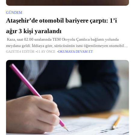
GÜNDEM
Ataşehir’de otomobil bariyere çarptı: 1’i
ağır 3 kişi yaralandı
Kaza, saat 02.00 sıralarında TEM Otoyolu Çamlıca bağlantı yolunda
meydana geldi. İddiaya göre, sürücüsünün ismi öğrenilemeyen otomobil
GAZETE4 EDITÖR
11 AY ÖNCE
OKUMAYA DEVAM ET
henüz bilinmeyen bir nedenle aynı istikamette önünde giden başka bir
otomobile, ardından