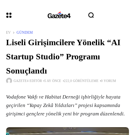
EV
GÜNDEM
Liseli Girişimcilere Yönelik “AI
Startup Studio” Programı
Sonuçlandı
GAZETE4 EDITÖR
5 AY ÖNCE
222,0 GÖRÜNTÜLEME
0 YORUM
Vodafone Vakfı ve Habitat Derneği işbirliğiyle hayata
geçirilen “Yapay Zekâ Yıldızları” projesi kapsamında
girişimci gençlere yönelik yeni bir program düzenlendi.