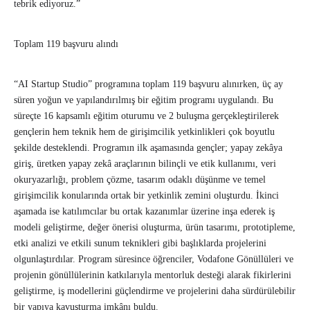
tebrik ediyoruz.”
Toplam 119 başvuru alındı
“AI Startup Studio” programına toplam 119 başvuru alınırken, üç ay
süren yoğun ve yapılandırılmış bir eğitim programı uygulandı. Bu
süreçte 16 kapsamlı eğitim oturumu ve 2 buluşma gerçekleştirilerek
gençlerin hem teknik hem de girişimcilik yetkinlikleri çok boyutlu
şekilde desteklendi. Programın ilk aşamasında gençler; yapay zekâya
giriş, üretken yapay zekâ araçlarının bilinçli ve etik kullanımı, veri
okuryazarlığı, problem çözme, tasarım odaklı düşünme ve temel
girişimcilik konularında ortak bir yetkinlik zemini oluşturdu. İkinci
aşamada ise katılımcılar bu ortak kazanımlar üzerine inşa ederek iş
modeli geliştirme, değer önerisi oluşturma, ürün tasarımı, prototipleme,
etki analizi ve etkili sunum teknikleri gibi başlıklarda projelerini
olgunlaştırdılar. Program süresince öğrenciler, Vodafone Gönüllüleri ve
projenin gönüllülerinin katkılarıyla mentorluk desteği alarak fikirlerini
geliştirme, iş modellerini güçlendirme ve projelerini daha sürdürülebilir
bir yapıya kavuşturma imkânı buldu.