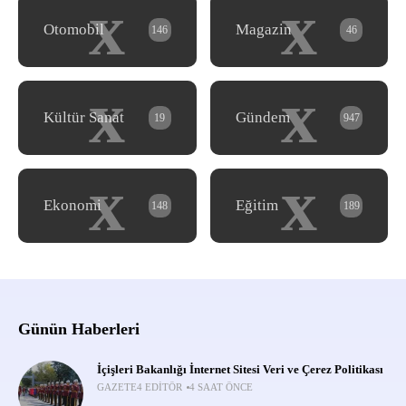
x
x
Otomobil
Magazin
146
46
x
x
Kültür Sanat
Gündem
19
947
x
x
Ekonomi
Eğitim
148
189
Günün Haberleri
İçişleri Bakanlığı İnternet Sitesi Veri ve Çerez Politikası
GAZETE4 EDITÖR
4 SAAT ÖNCE