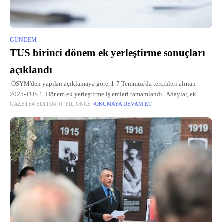
GÜNDEM
TUS birinci dönem ek yerleştirme sonuçları
açıklandı
ÖSYM'den yapılan açıklamaya göre, 1-7 Temmuz'da tercihleri alınan
2025-TUS 1. Dönem ek yerleştirme işlemleri tamamlandı. Adaylar, ek
GAZETE4 EDITÖR
1 YIL ÖNCE
OKUMAYA DEVAM ET
yerleştirme sonuçlarına ÖSYM'nin "https://sonuc.osym.gov.tr" adresinden
T.C. kimlik numarası ve aday şifresiyle