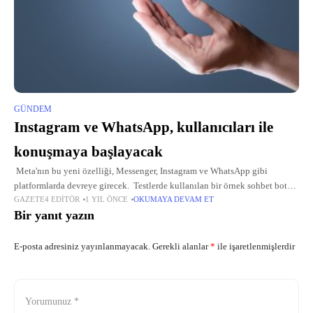
GÜNDEM
Instagram ve WhatsApp, kullanıcıları ile
konuşmaya başlayacak
Meta'nın bu yeni özelliği, Messenger, Instagram ve WhatsApp gibi
platformlarda devreye girecek. Testlerde kullanılan bir örnek sohbet botu
GAZETE4 EDITÖR
1 YIL ÖNCE
OKUMAYA DEVAM ET
“Film Büyüsünün Ustası” (The Maestro of Movie Magic), kullanıcıya “Bu
Bir yanıt yazın
E-posta adresiniz yayınlanmayacak.
Gerekli alanlar
*
ile işaretlenmişlerdir