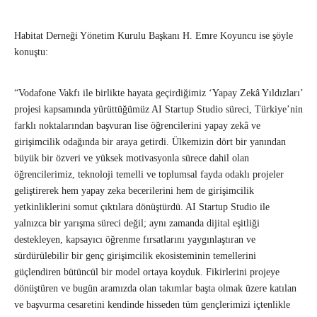
Habitat Derneği Yönetim Kurulu Başkanı H. Emre Koyuncu ise şöyle
konuştu:
“Vodafone Vakfı ile birlikte hayata geçirdiğimiz ‘Yapay Zekâ Yıldızları’
projesi kapsamında yürüttüğümüz AI Startup Studio süreci, Türkiye’nin
farklı noktalarından başvuran lise öğrencilerini yapay zekâ ve
girişimcilik odağında bir araya getirdi. Ülkemizin dört bir yanından
büyük bir özveri ve yüksek motivasyonla sürece dahil olan
öğrencilerimiz, teknoloji temelli ve toplumsal fayda odaklı projeler
geliştirerek hem yapay zeka becerilerini hem de girişimcilik
yetkinliklerini somut çıktılara dönüştürdü. AI Startup Studio ile
yalnızca bir yarışma süreci değil; aynı zamanda dijital eşitliği
destekleyen, kapsayıcı öğrenme fırsatlarını yaygınlaştıran ve
sürdürülebilir bir genç girişimcilik ekosisteminin temellerini
güçlendiren bütüncül bir model ortaya koyduk. Fikirlerini projeye
dönüştüren ve bugün aramızda olan takımlar başta olmak üzere katılan
ve başvurma cesaretini kendinde hisseden tüm gençlerimizi içtenlikle