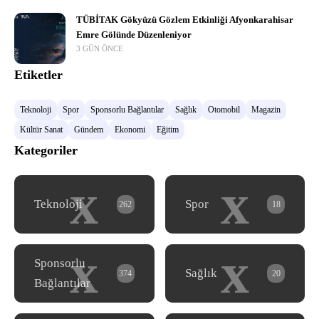
TÜBİTAK Gökyüzü Gözlem Etkinliği Afyonkarahisar
Emre Gölünde Düzenleniyor
3 GÜN ÖNCE
Etiketler
Teknoloji
Spor
Sponsorlu Bağlantılar
Sağlık
Otomobil
Magazin
Kültür Sanat
Gündem
Ekonomi
Eğitim
Kategoriler
x
x
Teknoloji
Spor
262
18
x
x
Sponsorlu
Sağlık
374
20
Bağlantılar