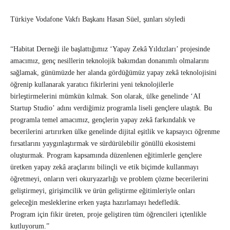
Türkiye Vodafone Vakfı Başkanı Hasan Süel, şunları söyledi
“Habitat Derneği ile başlattığımız ‘Yapay Zekâ Yıldızları’ projesinde
amacımız, genç nesillerin teknolojik bakımdan donanımlı olmalarını
sağlamak, günümüzde her alanda gördüğümüz yapay zekâ teknolojisini
öğrenip kullanarak yaratıcı fikirlerini yeni teknolojilerle
birleştirmelerini mümkün kılmak. Son olarak, ülke genelinde ‘AI
Startup Studio’ adını verdiğimiz programla liseli gençlere ulaştık. Bu
programla temel amacımız, gençlerin yapay zekâ farkındalık ve
becerilerini artırırken ülke genelinde dijital eşitlik ve kapsayıcı öğrenme
fırsatlarını yaygınlaştırmak ve sürdürülebilir gönüllü ekosistemi
oluşturmak. Program kapsamında düzenlenen eğitimlerle gençlere
üretken yapay zekâ araçlarını bilinçli ve etik biçimde kullanmayı
öğretmeyi, onların veri okuryazarlığı ve problem çözme becerilerini
geliştirmeyi, girişimcilik ve ürün geliştirme eğitimleriyle onları
geleceğin mesleklerine erken yaşta hazırlamayı hedefledik.
Program için fikir üreten, proje geliştiren tüm öğrencileri içtenlikle
kutluyorum.”