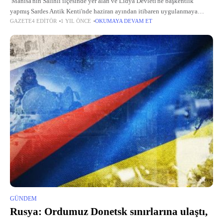
Manisa'nın Salihli ilçesinde yer alan ve Lidya Devleti'ne başkentlik
yapmış Sardes Antik Kenti'nde haziran ayından itibaren uygulanmaya
GAZETE4 EDITÖR
1 YIL ÖNCE
OKUMAYA DEVAM ET
başlanacak gece müzeciliği, festival için kentte bulunan gazetecilerce
deneyimlendi. Etkinlikte, Sardes
GÜNDEM
Rusya: Ordumuz Donetsk sınırlarına ulaştı,