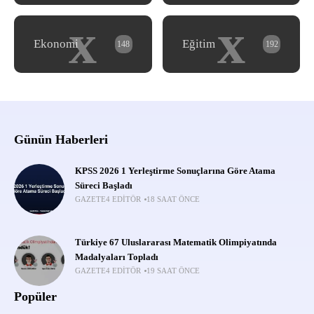
x
x
Ekonomi
Eğitim
148
192
Günün Haberleri
KPSS 2026 1 Yerleştirme Sonuçlarına Göre Atama
Süreci Başladı
GAZETE4 EDITÖR
18 SAAT ÖNCE
Türkiye 67 Uluslararası Matematik Olimpiyatında
Madalyaları Topladı
GAZETE4 EDITÖR
19 SAAT ÖNCE
Popüler