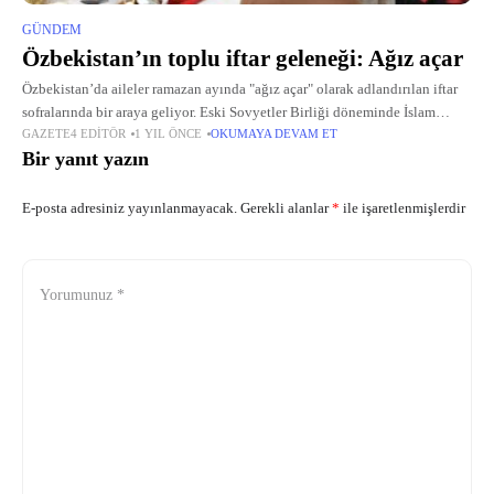
GÜNDEM
Özbekistan’ın toplu iftar geleneği: Ağız açar
Özbekistan’da aileler ramazan ayında "ağız açar" olarak adlandırılan iftar
sofralarında bir araya geliyor. Eski Sovyetler Birliği döneminde İslam
GAZETE4 EDITÖR
1 YIL ÖNCE
OKUMAYA DEVAM ET
dininin yasaklandığı, ramazan ayında oruç tutulmasına engel getirildiği
Bir yanıt yazın
Özbekistan’da halk, 1991’de bağımsızlığın
E-posta adresiniz yayınlanmayacak.
Gerekli alanlar
*
ile işaretlenmişlerdir