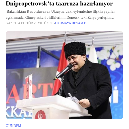
Dnipropetrovsk’ta taarruza hazırlanıyor
Bakanlıktan Rus ordusunun Ukrayna’daki eylemlerine ilişkin yapılan
açıklamada, Güney askeri birliklerinin Donetsk’teki Zarya yerleşim
GAZETE4 EDITÖR
1 YIL ÖNCE
OKUMAYA DEVAM ET
birimini kontrol altına aldığı aktarıldı. Açıklamada, “Merkez kuvvetler
grubunun 90. Tank Tümeni’ne bağlı birlikler
GÜNDEM