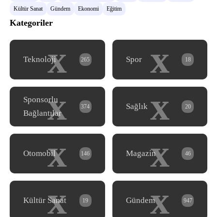
Kültür Sanat
Gündem
Ekonomi
Eğitim
Kategoriler
x
x
Teknoloji
Spor
265
18
x
x
Sponsorlu
Sağlık
374
20
Bağlantılar
x
x
Otomobil
Magazin
146
46
x
x
Kültür Sanat
Gündem
19
947