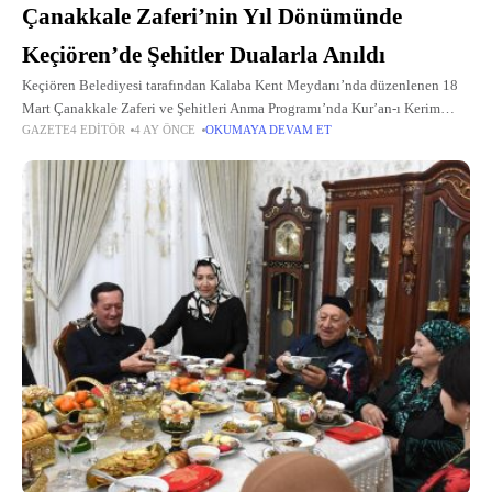
Çanakkale Zaferi’nin Yıl Dönümünde
Keçiören’de Şehitler Dualarla Anıldı
Keçiören Belediyesi tarafından Kalaba Kent Meydanı’nda düzenlenen 18
Mart Çanakkale Zaferi ve Şehitleri Anma Programı’nda Kur’an-ı Kerim
GAZETE4 EDITÖR
4 AY ÖNCE
OKUMAYA DEVAM ET
tilaveti ve dualarla şehitler anıldı; Gazi Mustafa Kemal Atatürk ile silah
arkadaşlarının destansı kahramanlıkları...