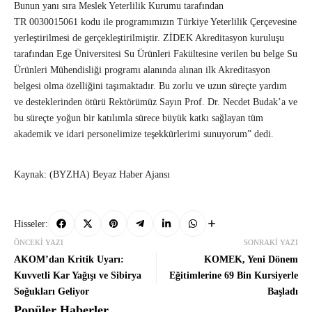
Bunun yanı sıra Meslek Yeterlilik Kurumu tarafından
TR 0030015061 kodu ile programımızın Türkiye Yeterlilik Çerçevesine
yerleştirilmesi de gerçekleştirilmiştir. ZİDEK Akreditasyon kuruluşu
tarafından Ege Üniversitesi Su Ürünleri Fakültesine verilen bu belge Su
Ürünleri Mühendisliği programı alanında alınan ilk Akreditasyon
belgesi olma özelliğini taşımaktadır. Bu zorlu ve uzun süreçte yardım
ve desteklerinden ötürü Rektörümüz Sayın Prof. Dr. Necdet Budak’a ve
bu süreçte yoğun bir katılımla sürece büyük katkı sağlayan tüm
akademik ve idari personelimize teşekkürlerimi sunuyorum” dedi.
Kaynak: (BYZHA) Beyaz Haber Ajansı
Hisseler:
ÖNCEKI YAZI
SONRAKI YAZI
AKOM’dan Kritik Uyarı:
KOMEK, Yeni Dönem
Kuvvetli Kar Yağışı ve Sibirya
Eğitimlerine 69 Bin Kursiyerle
Soğukları Geliyor
Başladı
Popüler Haberler