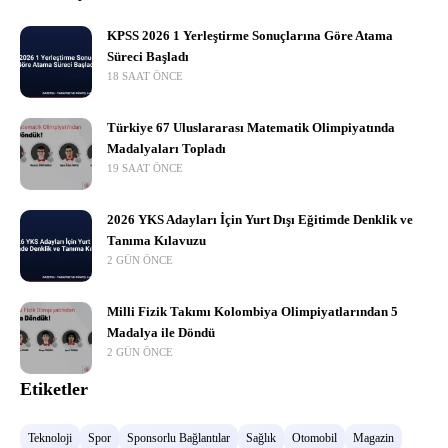
KPSS 2026 1 Yerleştirme Sonuçlarına Göre Atama
Süreci Başladı
18 SAAT ÖNCE
Türkiye 67 Uluslararası Matematik Olimpiyatında
Madalyaları Topladı
19 SAAT ÖNCE
2026 YKS Adayları İçin Yurt Dışı Eğitimde Denklik ve
Tanıma Kılavuzu
2 GÜN ÖNCE
Milli Fizik Takımı Kolombiya Olimpiyatlarından 5
Madalya ile Döndü
2 GÜN ÖNCE
Etiketler
Teknoloji
Spor
Sponsorlu Bağlantılar
Sağlık
Otomobil
Magazin