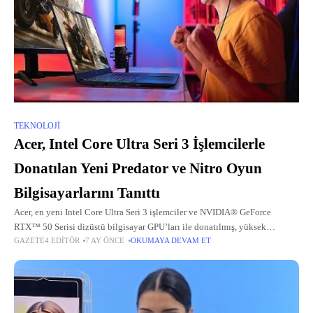
TEKNOLOJI
Acer, Intel Core Ultra Seri 3 İşlemcilerle
Donatılan Yeni Predator ve Nitro Oyun
Bilgisayarlarını Tanıttı
Acer, en yeni Intel Core Ultra Seri 3 işlemciler ve NVIDIA® GeForce
RTX™ 50 Serisi dizüstü bilgisayar GPU’ları ile donatılmış, yüksek
GAZETE4 EDITÖR
7 AY ÖNCE
OKUMAYA DEVAM ET
performans, premium grafik kalitesi ve kapsamlı yapay zeka destekli
özellikler