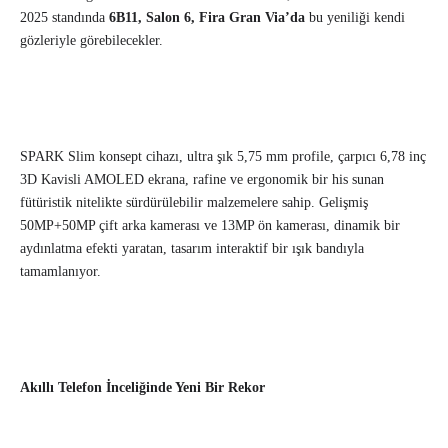
2025 standında
6B11, Salon 6, Fira Gran Via’da
bu yeniliği kendi
gözleriyle görebilecekler.
SPARK Slim konsept cihazı, ultra şık 5,75 mm profile, çarpıcı 6,78 inç
3D Kavisli AMOLED ekrana, rafine ve ergonomik bir his sunan
fütüristik nitelikte sürdürülebilir malzemelere sahip. Gelişmiş
50MP+50MP çift arka kamerası ve 13MP ön kamerası, dinamik bir
aydınlatma efekti yaratan, tasarım interaktif bir ışık bandıyla
tamamlanıyor.
Akıllı Telefon İnceliğinde Yeni Bir Rekor