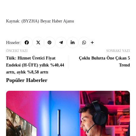
Kaynak: (BYZHA) Beyaz Haber Ajansı
Hisseler:
ÖNCEKI YAZI
SONRAKI YAZI
Tüik: Hizmet Üretici Fiyat
Çoklu Bulutta Öne Çıkan 5
Endeksi (H-ÜFE) yıllık %40,44
Trend
arttı, aylık %8,58 arttı
Popüler Haberler