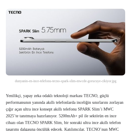
dunyanin-en-ince-telefonu-tecno-spark-slim-mwcde-gorucuye-cikiyor.jpg
Yenilikçi, yapay zeka odaklı teknoloji markası TECNO, güçlü
performansının yanında akıllı telefonlarda inceliğin sınırlarını zorlayan
çığır açan ultra ince konsept akıllı telefonu SPARK Slim’i MWC
2025’te tanıtmaya hazırlanıyor. 5200mAh+ pil ile sektörün en ince
cihazı olan TECNO SPARK Slim, bir sonraki ultra ince akıllı telefon
tasarımı dalgasına öncülük edecek. Katılımcılar, TECNO’nun MWC