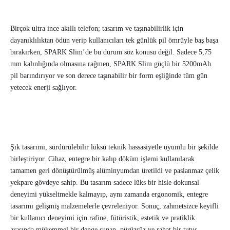
Birçok ultra ince akıllı telefon; tasarım ve taşınabilirlik için
dayanıklılıktan ödün verip kullanıcıları tek günlük pil ömrüyle baş başa
bırakırken, SPARK Slim’de bu durum söz konusu değil. Sadece 5,75
mm kalınlığında olmasına rağmen, SPARK Slim güçlü bir 5200mAh
pil barındırıyor ve son derece taşınabilir bir form eşliğinde tüm gün
yetecek enerji sağlıyor.
Şık tasarımı, sürdürülebilir lüksü teknik hassasiyetle uyumlu bir şekilde
birleştiriyor. Cihaz, entegre bir kalıp döküm işlemi kullanılarak
tamamen geri dönüştürülmüş alüminyumdan üretildi ve paslanmaz çelik
yekpare gövdeye sahip. Bu tasarım sadece lüks bir hisle dokunsal
deneyimi yükseltmekle kalmayıp, aynı zamanda ergonomik, entegre
tasarımı gelişmiş malzemelerle çevreleniyor. Sonuç, zahmetsizce keyifli
bir kullanıcı deneyimi için rafine, fütüristik, estetik ve pratiklik
arasında mükemmel bir denge sunan, pürüzsüz ve rahat bir tutuş