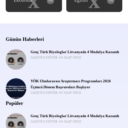
x
x
Ekonomi
Eğitim
148
190
Günün Haberleri
Genç Türk Biyologlar Litvanyada 4 Madalya Kazandı
GAZETE4 EDITÖR
14 SAAT ÖNCE
YÖK Uluslararası Araştırmacı Programları 2026
Üçüncü Dönem Başvuruları Başlıyor
GAZETE4 EDITÖR
15 SAAT ÖNCE
Popüler
Genç Türk Biyologlar Litvanyada 4 Madalya Kazandı
GAZETE4 EDITÖR
14 SAAT ÖNCE