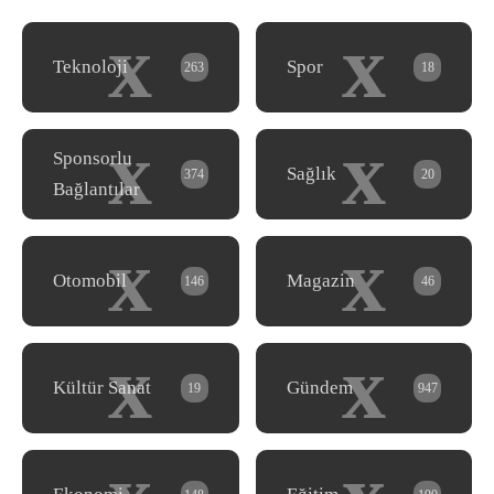
x
x
Teknoloji
Spor
263
18
x
x
Sponsorlu
Sağlık
374
20
Bağlantılar
x
x
Otomobil
Magazin
146
46
x
x
Kültür Sanat
Gündem
19
947