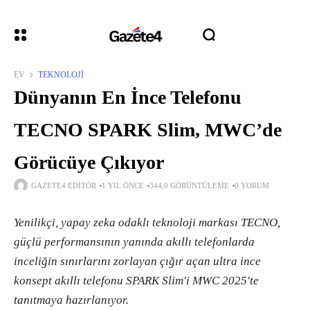
EV
TEKNOLOJI
Dünyanın En İnce Telefonu
TECNO SPARK Slim, MWC’de
Görücüye Çıkıyor
GAZETE4 EDITÖR
1 YIL ÖNCE
344,0 GÖRÜNTÜLEME
0 YORUM
Yenilikçi, yapay zeka odaklı teknoloji markası TECNO,
güçlü performansının yanında akıllı telefonlarda
inceliğin sınırlarını zorlayan çığır açan ultra ince
konsept akıllı telefonu SPARK Slim'i MWC 2025'te
tanıtmaya hazırlanıyor.