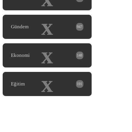
x
Gündem
947
x
Ekonomi
148
x
Eğitim
191