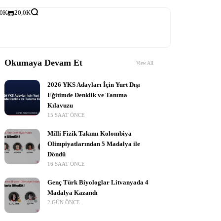
,0K
20,0K
Okumaya Devam Et
View All
2026 YKS Adayları İçin Yurt Dışı
Eğitimde Denklik ve Tanıma
Kılavuzu
15 SAAT ÖNCE
Milli Fizik Takımı Kolombiya
Olimpiyatlarından 5 Madalya ile
Döndü
16 SAAT ÖNCE
Genç Türk Biyologlar Litvanyada 4
Madalya Kazandı
2 GÜN ÖNCE