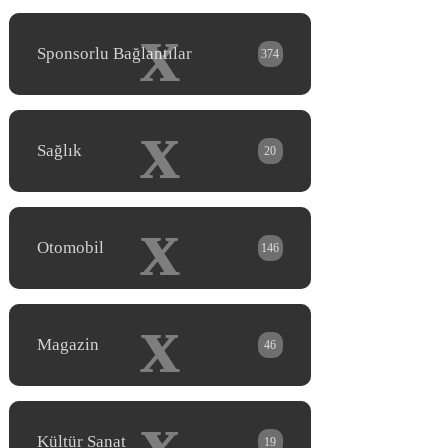
x
Sponsorlu Bağlantılar
374
x
Sağlık
20
x
Otomobil
146
x
Magazin
46
x
Kültür Sanat
19