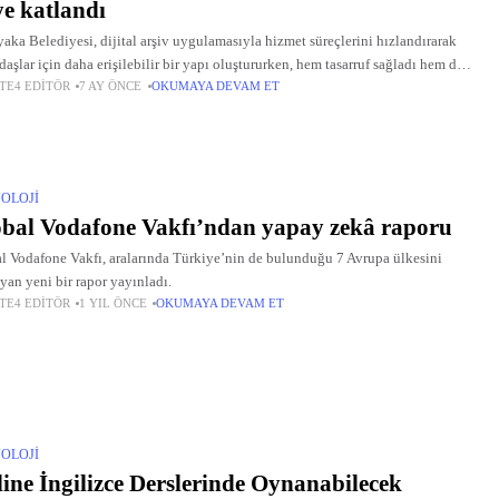
ye katlandı
yaka Belediyesi, dijital arşiv uygulamasıyla hizmet süreçlerini hızlandırarak
daşlar için daha erişilebilir bir yapı oluştururken, hem tasarruf sağladı hem de
TE4 EDITÖR
7 AY ÖNCE
OKUMAYA DEVAM ET
 artırdı.
OLOJI
bal Vodafone Vakfı’ndan yapay zekâ raporu
l Vodafone Vakfı, aralarında Türkiye’nin de bulunduğu 7 Avrupa ülkesini
yan yeni bir rapor yayınladı.
TE4 EDITÖR
1 YIL ÖNCE
OKUMAYA DEVAM ET
OLOJI
ine İngilizce Derslerinde Oynanabilecek