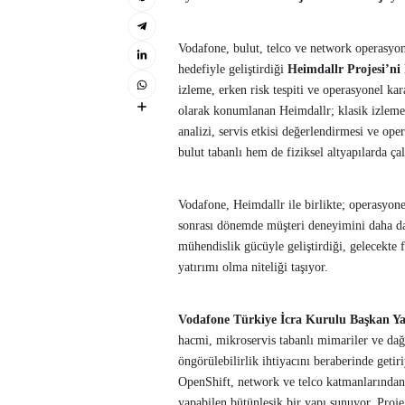
Vodafone, bulut, telco ve network operasyo
hedefiyle geliştirdiği
Heimdallr Projesi’ni
izleme, erken risk tespiti ve operasyonel kar
olarak konumlanan Heimdallr; klasik izleme
analizi, servis etkisi değerlendirmesi ve op
bulut tabanlı hem de fiziksel altyapılarda ça
Vodafone, Heimdallr ile birlikte; operasyone
sonrası dönemde müşteri deneyimini daha da
mühendislik gücüyle geliştirdiği, gelecekte f
yatırımı olma niteliği taşıyor.
Vodafone Türkiye İcra Kurulu Başkan Ya
hacmi, mikroservis tabanlı mimariler ve dağı
öngörülebilirlik ihtiyacını beraberinde getir
OpenShift, network ve telco katmanlarından 
yapabilen bütünleşik bir yapı sunuyor. Proje 