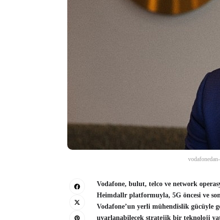
vodafonedan-5
Vodafone, bulut, telco ve network operas
Heimdallr platformuyla, 5G öncesi ve son
Vodafone’un yerli mühendislik gücüyle gel
uyarlanabilecek stratejik bir teknoloji yat