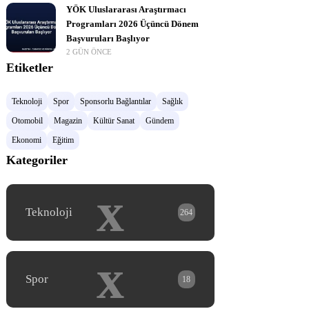
YÖK Uluslararası Araştırmacı
Programları 2026 Üçüncü Dönem
Başvuruları Başlıyor
2 GÜN ÖNCE
Etiketler
Teknoloji
Spor
Sponsorlu Bağlantılar
Sağlık
Otomobil
Magazin
Kültür Sanat
Gündem
Ekonomi
Eğitim
Kategoriler
x
Teknoloji
264
x
Spor
18