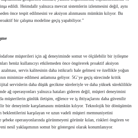
 inşa edildi. Heimdallr yalnızca mevcut sistemlerin izlenmesini değil, aynı
meden önce tespit edilmesini ve aksiyon alınmasını mümkün kılıyor. Bu
proaktif bir çalışma modeline geçiş yapabiliyor.”
leşme
odafone müşterileri için ağ deneyiminde somut ve ölçülebilir bir iyileşme
unları henüz kullanıcıyı etkilemeden önce öngörerek proaktif aksiyon
 azalması, servis kalitesinin daha istikrarlı hale gelmesi ve özellikle yoğun
nın minimize edilmesi anlamına geliyor. 5G’ye geçiş sürecinde kritik
ijital servislerin daha düşük gecikme süreleriyle ve daha yüksek süreklilikle
nde ağ operasyonları yalnızca hataları gideren değil, müşteri deneyimini
da müşterilerin günlük iletişim, eğlence ve iş ihtiyaçlarını daha güvenilir
ebilir bir deneyimle karşılamasını mümkün kılıyor. Teknolojik bir dönüşümün
n beklentilerini karşılayan ve uzun vadeli müşteri memnuniyetini
e şebeke operasyonlarında görünmeyeni görünür kılan, riskleri öngören ve
yeni nesil yaklaşımının somut bir göstergesi olarak konumlanıyor.