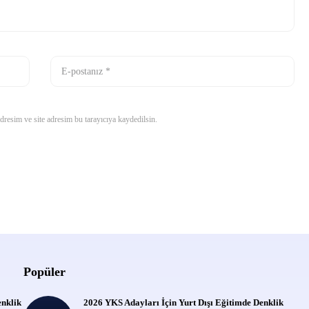
resim ve site adresim bu tarayıcıya kaydedilsin.
Popüler
enklik
2026 YKS Adayları İçin Yurt Dışı Eğitimde Denklik