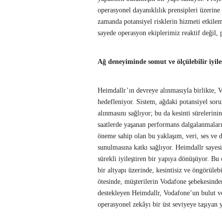
operasyonel dayanıklılık prensipleri üzerine
zamanda potansiyel risklerin hizmeti etkile
sayede operasyon ekiplerimiz reaktif değil, 
Ağ deneyiminde somut ve ölçülebilir iyi
Heimdallr’ın devreye alınmasıyla birlikte, V
hedefleniyor. Sistem, ağdaki potansiyel sor
alınmasını sağlıyor; bu da kesinti sürelerinin
saatlerde yaşanan performans dalgalanmaları
öneme sahip olan bu yaklaşım, veri, ses ve d
sunulmasına katkı sağlıyor. Heimdallr sayesi
sürekli iyileştiren bir yapıya dönüşüyor. Bu 
bir altyapı üzerinde, kesintisiz ve öngörül
ötesinde, müşterilerin Vodafone şebekesinde
destekleyen Heimdallr, Vodafone’un bulut v
operasyonel zekâyı bir üst seviyeye taşıyan 