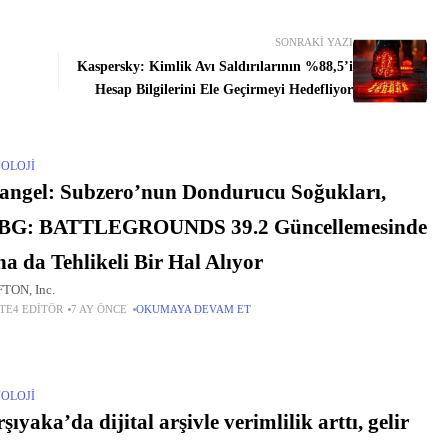
SONRAKI YAZI
Kaspersky: Kimlik Avı Saldırılarının %88,5’i
Hesap Bilgilerini Ele Geçirmeyi Hedefliyor
OLOJI
angel: Subzero’nun Dondurucu Soğukları,
BG: BATTLEGROUNDS 39.2 Güncellemesinde
a da Tehlikeli Bir Hal Alıyor
TON, Inc.
TE4 EDITÖR
7 AY ÖNCE
OKUMAYA DEVAM ET
OLOJI
şıyaka’da dijital arşivle verimlilik arttı, gelir