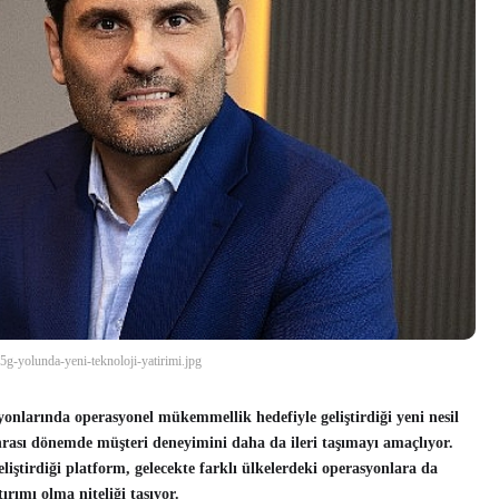
g-yolunda-yeni-teknoloji-yatirimi.jpg
yonlarında operasyonel mükemmellik hedefiyle geliştirdiği yeni nesil
rası dönemde müşteri deneyimini daha da ileri taşımayı amaçlıyor.
iştirdiği platform, gelecekte farklı ülkelerdeki operasyonlara da
ırımı olma niteliği taşıyor.