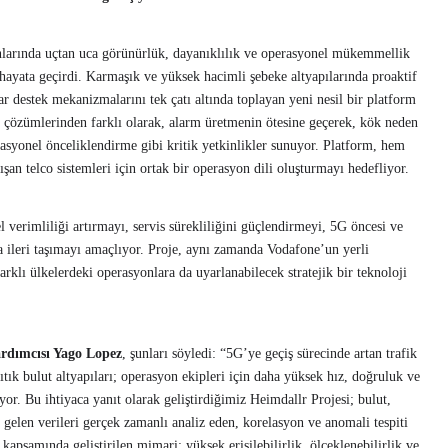
nlarında uçtan uca görünürlük, dayanıklılık ve operasyonel mükemmellik
hayata geçirdi. Karmaşık ve yüksek hacimli şebeke altyapılarında proaktif
ar destek mekanizmalarını tek çatı altında toplayan yeni nesil bir platform
 çözümlerinden farklı olarak, alarm üretmenin ötesine geçerek, kök neden
erasyonel önceliklendirme gibi kritik yetkinlikler sunuyor. Platform, hem
lışan telco sistemleri için ortak bir operasyon dili oluşturmayı hedefliyor.
l verimliliği artırmayı, servis sürekliliğini güçlendirmeyi, 5G öncesi ve
 ileri taşımayı amaçlıyor. Proje, aynı zamanda Vodafone’un yerli
arklı ülkelerdeki operasyonlara da uyarlanabilecek stratejik bir teknoloji
rdımcısı Yago Lopez
, şunları söyledi: “5G’ye geçiş sürecinde artan trafik
tık bulut altyapıları; operasyon ekipleri için daha yüksek hız, doğruluk ve
iyor. Bu ihtiyaca yanıt olarak geliştirdiğimiz Heimdallr Projesi; bulut,
gelen verileri gerçek zamanlı analiz eden, korelasyon ve anomali tespiti
kapsamında geliştirilen mimari; yüksek erişilebilirlik, ölçeklenebilirlik ve