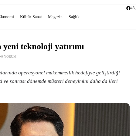
43
Ekonomi
Kültür Sanat
Magazin
Sağlık
yeni teknoloji yatırımı
0 YORUM
nlarında operasyonel mükemmellik hedefiyle geliştirdiği
si ve sonrası dönemde müşteri deneyimini daha da ileri