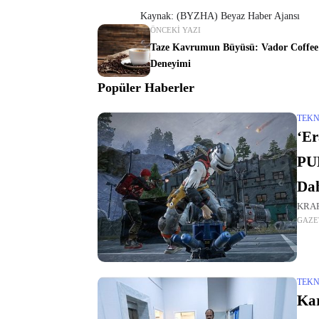
Kaynak: (BYZHA) Beyaz Haber Ajansı
ÖNCEKI YAZI
Taze Kavrumun Büyüsü: Vador Coffee
Deneyimi
Popüler Haberler
TEKN
‘Er
PU
Dah
KRAF
GAZE
TEKN
Kar