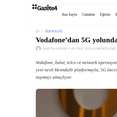
Ana Sayfa
Gündem
Eğitim
EV
TEKNOLOJI
Vodafone’dan 5G yolunda 
GAZETE4 EDITÖR
7 AY ÖNCE
213,0 GÖRÜNTÜLEME
Vodafone, bulut, telco ve network operasyo
yeni nesil Heimdallr platformuyla, 5G önce
taşımayı amaçlıyor.