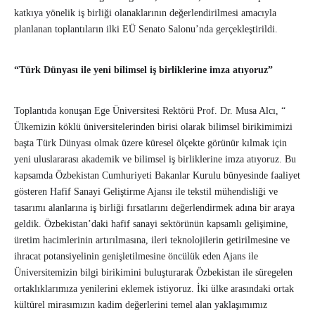
katkıya yönelik iş birliği olanaklarının değerlendirilmesi amacıyla
planlanan toplantıların ilki EÜ Senato Salonu’nda gerçekleştirildi.
“Türk Dünyası ile yeni bilimsel iş birliklerine imza atıyoruz”
Toplantıda konuşan Ege Üniversitesi Rektörü Prof. Dr. Musa Alcı, “
Ülkemizin köklü üniversitelerinden birisi olarak bilimsel birikimimizi
başta Türk Dünyası olmak üzere küresel ölçekte görünür kılmak için
yeni uluslararası akademik ve bilimsel iş birliklerine imza atıyoruz. Bu
kapsamda Özbekistan Cumhuriyeti Bakanlar Kurulu bünyesinde faaliyet
gösteren Hafif Sanayi Geliştirme Ajansı ile tekstil mühendisliği ve
tasarımı alanlarına iş birliği fırsatlarını değerlendirmek adına bir araya
geldik. Özbekistan’daki hafif sanayi sektörünün kapsamlı gelişimine,
üretim hacimlerinin artırılmasına, ileri teknolojilerin getirilmesine ve
ihracat potansiyelinin genişletilmesine öncülük eden Ajans ile
Üniversitemizin bilgi birikimini buluşturarak Özbekistan ile süregelen
ortaklıklarımıza yenilerini eklemek istiyoruz. İki ülke arasındaki ortak
kültürel mirasımızın kadim değerlerini temel alan yaklaşımımız