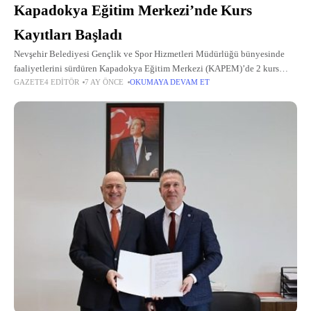
Kapadokya Eğitim Merkezi’nde Kurs
Kayıtları Başladı
Nevşehir Belediyesi Gençlik ve Spor Hizmetleri Müdürlüğü bünyesinde
faaliyetlerini sürdüren Kapadokya Eğitim Merkezi (KAPEM)’de 2 kurs
GAZETE4 EDITÖR
7 AY ÖNCE
OKUMAYA DEVAM ET
açılacak.