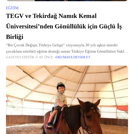
EĞITIM
TEGV ve Tekirdağ Namık Kemal
Üniversitesi’nden Gönüllülük için Güçlü İş
Birliği
“Bir Çocuk Değişir, Türkiye Gelişir” vizyonuyla 30 yılı aşkın süredir
çocuklara nitelikli eğitim desteği sunan Türkiye Eğitim Gönüllüleri Vakfı
GAZETE4 EDITÖR
7 AY ÖNCE
OKUMAYA DEVAM ET
(TEGV), Tekirdağ Namık Kemal Üniversitesi ile önemli bir iş birliğine imza