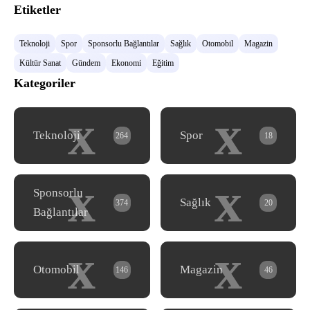
Etiketler
Teknoloji
Spor
Sponsorlu Bağlantılar
Sağlık
Otomobil
Magazin
Kültür Sanat
Gündem
Ekonomi
Eğitim
Kategoriler
x
x
Teknoloji
Spor
264
18
x
x
Sponsorlu
Sağlık
374
20
Bağlantılar
x
x
Otomobil
Magazin
146
46