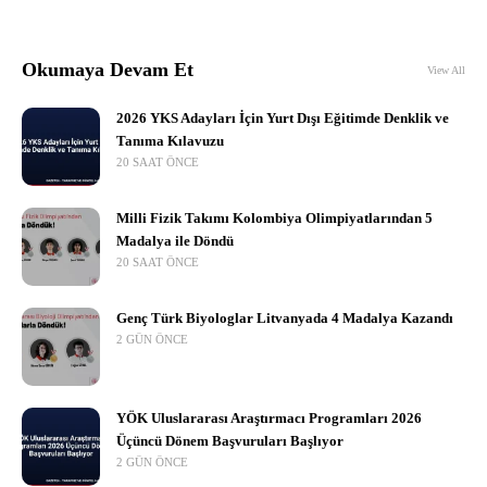
Okumaya Devam Et
View All
2026 YKS Adayları İçin Yurt Dışı Eğitimde Denklik ve
Tanıma Kılavuzu
20 SAAT ÖNCE
Milli Fizik Takımı Kolombiya Olimpiyatlarından 5
Madalya ile Döndü
20 SAAT ÖNCE
Genç Türk Biyologlar Litvanyada 4 Madalya Kazandı
2 GÜN ÖNCE
YÖK Uluslararası Araştırmacı Programları 2026
Üçüncü Dönem Başvuruları Başlıyor
2 GÜN ÖNCE