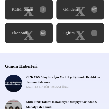
x
x
Kültür Sanat
Gündem
19
947
x
x
Ekonomi
Eğitim
148
191
Günün Haberleri
2026 YKS Adayları İçin Yurt Dışı Eğitimde Denklik ve
Tanıma Kılavuzu
GAZETE4 EDITÖR
20 SAAT ÖNCE
Milli Fizik Takımı Kolombiya Olimpiyatlarından 5
Madalya ile Döndü