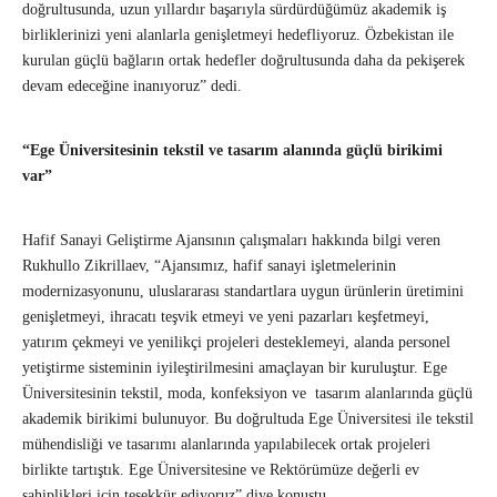
doğrultusunda, uzun yıllardır başarıyla sürdürdüğümüz akademik iş
birliklerinizi yeni alanlarla genişletmeyi hedefliyoruz. Özbekistan ile
kurulan güçlü bağların ortak hedefler doğrultusunda daha da pekişerek
devam edeceğine inanıyoruz” dedi.
“Ege Üniversitesinin tekstil ve tasarım alanında güçlü birikimi
var”
Hafif Sanayi Geliştirme Ajansının çalışmaları hakkında bilgi veren
Rukhullo Zikrillaev, “Ajansımız, hafif sanayi işletmelerinin
modernizasyonunu, uluslararası standartlara uygun ürünlerin üretimini
genişletmeyi, ihracatı teşvik etmeyi ve yeni pazarları keşfetmeyi,
yatırım çekmeyi ve yenilikçi projeleri desteklemeyi, alanda personel
yetiştirme sisteminin iyileştirilmesini amaçlayan bir kuruluştur. Ege
Üniversitesinin tekstil, moda, konfeksiyon ve tasarım alanlarında güçlü
akademik birikimi bulunuyor. Bu doğrultuda Ege Üniversitesi ile tekstil
mühendisliği ve tasarımı alanlarında yapılabilecek ortak projeleri
birlikte tartıştık. Ege Üniversitesine ve Rektörümüze değerli ev
sahiplikleri için teşekkür ediyoruz” diye konuştu.