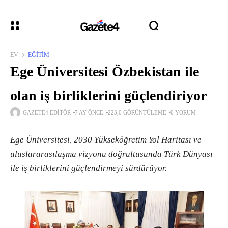
EV
EĞITIM
Ege Üniversitesi Özbekistan ile
olan iş birliklerini güçlendiriyor
GAZETE4 EDITÖR
7 AY ÖNCE
223,0 GÖRÜNTÜLEME
0 YORUM
Ege Üniversitesi, 2030 Yükseköğretim Yol Haritası ve
uluslararasılaşma vizyonu doğrultusunda Türk Dünyası
ile iş birliklerini güçlendirmeyi sürdürüyor.