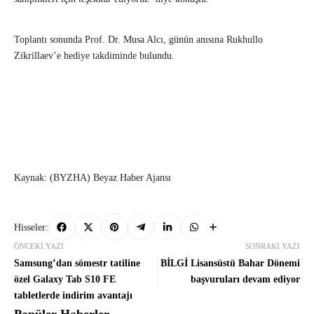
Toplantı sonunda Prof. Dr. Musa Alcı, günün anısına Rukhullo
Zikrillaev’e hediye takdiminde bulundu.
Kaynak: (BYZHA) Beyaz Haber Ajansı
Hisseler:
ÖNCEKI YAZI
SONRAKI YAZI
Samsung’dan sömestr tatiline
BİLGİ Lisansüstü Bahar Dönemi
özel Galaxy Tab S10 FE
başvuruları devam ediyor
tabletlerde indirim avantajı