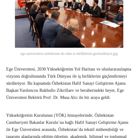
ege-universitesi-ozbekistan-ile-olan-is-birliklerini-guclendiriyor.jpg
Ege Üniversitesi, 2030 Yükseköğretim Yol Haritası ve uluslararasılaşma
vizyonu doğrultusunda Türk Dünyası ile iş birliklerini güçlendirmeyi
sürdürüyor. Bu kapsamda Özbekistan Hafif Sanayi Geliştirme Ajansı
Başkan Yardımcısı Rukhullo Zikrillaev ve beraberindeki heyet, Ege
Üniversitesi Rektörü Prof. Dr. Musa Alcı ile bir araya geldi.
Yükseköğretim Kurulunun (YÖK) himayelerinde; Özbekistan
Cumhuriyeti Bakanlar Kurulu’na bağlı Hafif Sanayi Geliştirme Ajansı
ile Ege Üniversitesi arasında, Özbekistan’da tekstil mühendisliği ve
tasarımı alanlarında eğitim-öğretim, akademik, bilimsel ve toplumsal