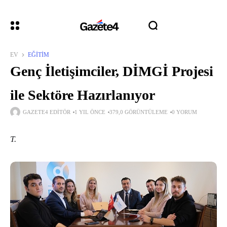
EV
EĞITIM
Genç İletişimciler, DİMGİ Projesi
ile Sektöre Hazırlanıyor
GAZETE4 EDITÖR
1 YIL ÖNCE
379,0 GÖRÜNTÜLEME
0 YORUM
T.