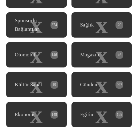
x
x
Sponsorlu
Sağlık
374
20
Bağlantılar
x
x
Otomobil
Magazin
146
46
x
x
Kültür Sanat
Gündem
19
947
x
x
Ekonomi
Eğitim
148
192