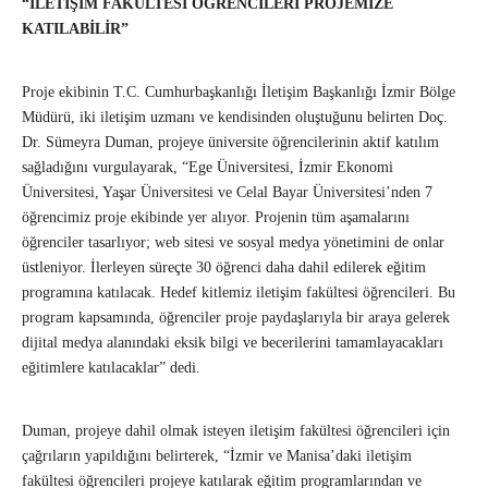
“İLETİŞİM FAKÜLTESİ ÖĞRENCİLERİ PROJEMİZE
KATILABİLİR”
Proje ekibinin T.C. Cumhurbaşkanlığı İletişim Başkanlığı İzmir Bölge
Müdürü, iki iletişim uzmanı ve kendisinden oluştuğunu belirten Doç.
Dr. Sümeyra Duman, projeye üniversite öğrencilerinin aktif katılım
sağladığını vurgulayarak, “Ege Üniversitesi, İzmir Ekonomi
Üniversitesi, Yaşar Üniversitesi ve Celal Bayar Üniversitesi’nden 7
öğrencimiz proje ekibinde yer alıyor. Projenin tüm aşamalarını
öğrenciler tasarlıyor; web sitesi ve sosyal medya yönetimini de onlar
üstleniyor. İlerleyen süreçte 30 öğrenci daha dahil edilerek eğitim
programına katılacak. Hedef kitlemiz iletişim fakültesi öğrencileri. Bu
program kapsamında, öğrenciler proje paydaşlarıyla bir araya gelerek
dijital medya alanındaki eksik bilgi ve becerilerini tamamlayacakları
eğitimlere katılacaklar” dedi.
Duman, projeye dahil olmak isteyen iletişim fakültesi öğrencileri için
çağrıların yapıldığını belirterek, “İzmir ve Manisa’daki iletişim
fakültesi öğrencileri projeye katılarak eğitim programlarından ve