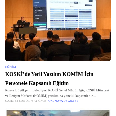
EĞITIM
KOSKİ’de Yerli Yazılım KOMİM İçin
Personele Kapsamlı Eğitim
Konya Büyükşehir Belediyesi KOSKİ Genel Müdürlüğü, KOSKİ Müracaat
ve İletişim Merkezi (KOMİM) yazılımına yönelik kapsamlı bir
GAZETE4 EDITÖR
6 AY ÖNCE
OKUMAYA DEVAM ET
bilgilendirme ve eğitim programı gerçekleştirdi.