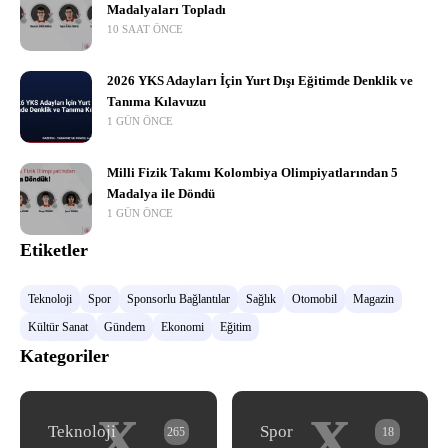
Madalyaları Topladı
10 SAAT ÖNCE
2026 YKS Adayları İçin Yurt Dışı Eğitimde Denklik ve
Tanıma Kılavuzu
1 GÜN ÖNCE
Milli Fizik Takımı Kolombiya Olimpiyatlarından 5
Madalya ile Döndü
1 GÜN ÖNCE
Etiketler
Teknoloji
Spor
Sponsorlu Bağlantılar
Sağlık
Otomobil
Magazin
Kültür Sanat
Gündem
Ekonomi
Eğitim
Kategoriler
x
x
Teknoloji
Spor
265
18