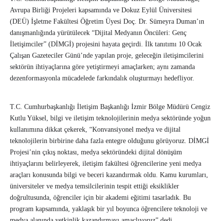
Avrupa Birliği Projeleri kapsamında ve Dokuz Eylül Üniversitesi
(DEÜ) İşletme Fakültesi Öğretim Üyesi Doç. Dr. Sümeyra Duman’ın
danışmanlığında yürütülecek “Dijital Medyanın Öncüleri: Genç
İletişimciler” (DİMGİ) projesini hayata geçirdi. İlk tanıtımı 10 Ocak
Çalışan Gazeteciler Günü’nde yapılan proje, geleceğin iletişimcilerini
sektörün ihtiyaçlarına göre yetiştirmeyi amaçlarken; aynı zamanda
dezenformasyonla mücadelede farkındalık oluşturmayı hedefliyor.
T.C. Cumhurbaşkanlığı İletişim Başkanlığı İzmir Bölge Müdürü Cengiz
Kutlu Yüksel, bilgi ve iletişim teknolojilerinin medya sektöründe yoğun
kullanımına dikkat çekerek, “Konvansiyonel medya ve dijital
teknolojilerin birbirine daha fazla entegre olduğunu görüyoruz. DİMGİ
Projesi’nin çıkış noktası, medya sektöründeki dijital dönüşüm
ihtiyaçlarını belirleyerek, iletişim fakültesi öğrencilerine yeni medya
araçları konusunda bilgi ve beceri kazandırmak oldu. Kamu kurumları,
üniversiteler ve medya temsilcilerinin tespit ettiği eksiklikler
doğrultusunda, öğrenciler için bir akademi eğitimi tasarladık. Bu
program kapsamında, yaklaşık bir yıl boyunca öğrencilere teknoloji ve
medya alanında yetkinlik kazandırmayı amaçlıyoruz” dedi.