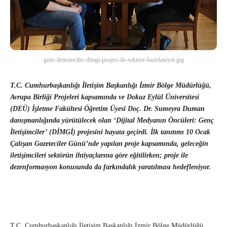
genc-iletisimciler-dimgi-projesi-ile-sektore-hazirlaniyor.jpg
T.C. Cumhurbaşkanlığı İletişim Başkanlığı İzmir Bölge Müdürlüğü,
Avrupa Birliği Projeleri kapsamında ve Dokuz Eylül Üniversitesi
(DEÜ) İşletme Fakültesi Öğretim Üyesi Doç. Dr. Sumeyra Duman
danışmanlığında yürütülecek olan ‘Dijital Medyanın Öncüleri: Genç
İletişimciler’ (DİMGİ) projesini hayata geçirdi. İlk tanıtımı 10 Ocak
Çalışan Gazeteciler Günü’nde yapılan proje kapsamında, geleceğin
iletişimcileri sektörün ihtiyaçlarına göre eğitilirken; proje ile
dezenformasyon konusunda da farkındalık yaratılması hedefleniyor.
T.C. Cumhurbaşkanlığı İletişim Başkanlığı İzmir Bölge Müdürlüğü,