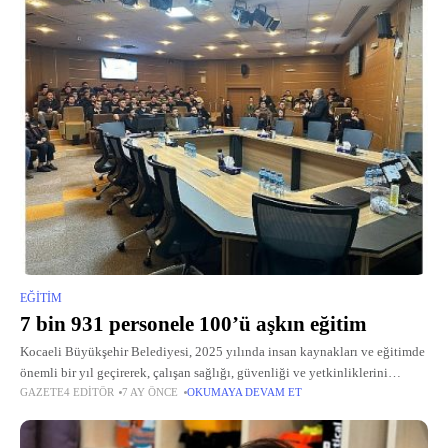
EĞITIM
7 bin 931 personele 100’ü aşkın eğitim
Kocaeli Büyükşehir Belediyesi, 2025 yılında insan kaynakları ve eğitimde
önemli bir yıl geçirerek, çalışan sağlığı, güvenliği ve yetkinliklerini
GAZETE4 EDITÖR
7 AY ÖNCE
OKUMAYA DEVAM ET
güçlendirdi.