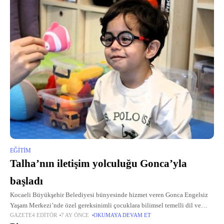
EĞITIM
Talha’nın iletişim yolculuğu Gonca’yla
başladı
Kocaeli Büyükşehir Belediyesi bünyesinde hizmet veren Gonca Engelsiz
Yaşam Merkezi’nde özel gereksinimli çocuklara bilimsel temelli dil ve
GAZETE4 EDITÖR
7 AY ÖNCE
OKUMAYA DEVAM ET
konuşma terapisi ile destek olunuyor.