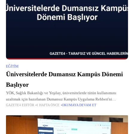
EĞITIM
Üniversitelerde Dumansız Kampüs Dönemi
Başlıyor
YÖK, Sağlık Bakanlığı ve Yeşilay, üniversitelerde tütün kullanımını
azaltmak için hazırlanan Dumansız Kampüs Uygulama Rehberi'ni
GAZETE4 EDITÖR
1 HAFTA ÖNCE
OKUMAYA DEVAM ET
yayımladı.