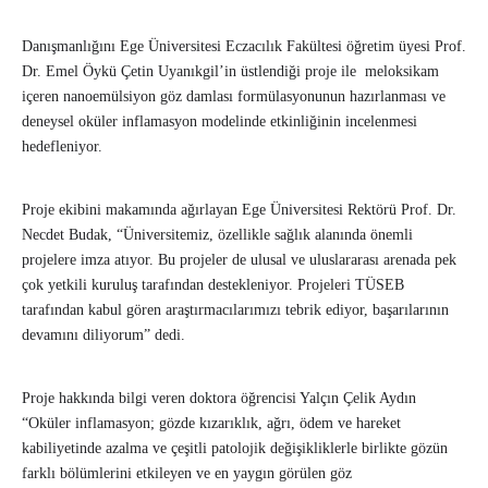
Danışmanlığını Ege Üniversitesi Eczacılık Fakültesi öğretim üyesi Prof.
Dr. Emel Öykü Çetin Uyanıkgil’in üstlendiği proje ile meloksikam
içeren nanoemülsiyon göz damlası formülasyonunun hazırlanması ve
deneysel oküler inflamasyon modelinde etkinliğinin incelenmesi
hedefleniyor.
Proje ekibini makamında ağırlayan Ege Üniversitesi Rektörü Prof. Dr.
Necdet Budak, “Üniversitemiz, özellikle sağlık alanında önemli
projelere imza atıyor. Bu projeler de ulusal ve uluslararası arenada pek
çok yetkili kuruluş tarafından destekleniyor. Projeleri TÜSEB
tarafından kabul gören araştırmacılarımızı tebrik ediyor, başarılarının
devamını diliyorum” dedi.
Proje hakkında bilgi veren doktora öğrencisi Yalçın Çelik Aydın
“Oküler inflamasyon; gözde kızarıklık, ağrı, ödem ve hareket
kabiliyetinde azalma ve çeşitli patolojik değişikliklerle birlikte gözün
farklı bölümlerini etkileyen ve en yaygın görülen göz