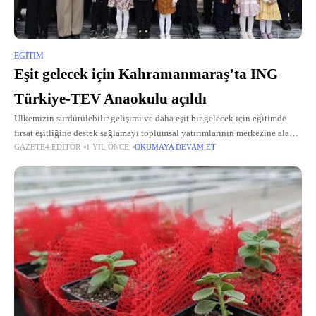
EĞITIM
Eşit gelecek için Kahramanmaraş’ta ING
Türkiye-TEV Anaokulu açıldı
Ülkemizin sürdürülebilir gelişimi ve daha eşit bir gelecek için eğitimde
fırsat eşitliğine destek sağlamayı toplumsal yatırımlarının merkezine alan
GAZETE4 EDITÖR
1 YIL ÖNCE
OKUMAYA DEVAM ET
ING Türkiye’nin Türk Eğitim Vakfı (TEV) iş birliğiyle Kahramanmaraş’ta
inşa ettiği ING