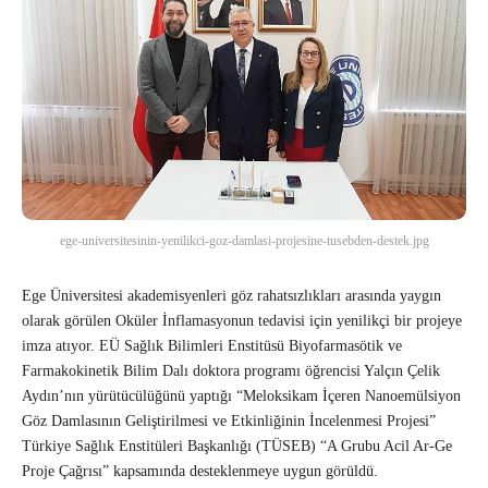
ege-universitesinin-yenilikci-goz-damlasi-projesine-tusebden-destek.jpg
Ege Üniversitesi akademisyenleri göz rahatsızlıkları arasında yaygın
olarak görülen Oküler İnflamasyonun tedavisi için yenilikçi bir projeye
imza atıyor. EÜ Sağlık Bilimleri Enstitüsü Biyofarmasötik ve
Farmakokinetik Bilim Dalı doktora programı öğrencisi Yalçın Çelik
Aydın’nın yürütücülüğünü yaptığı “Meloksikam İçeren Nanoemülsiyon
Göz Damlasının Geliştirilmesi ve Etkinliğinin İncelenmesi Projesi”
Türkiye Sağlık Enstitüleri Başkanlığı (TÜSEB) “A Grubu Acil Ar-Ge
Proje Çağrısı” kapsamında desteklenmeye uygun görüldü.