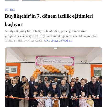
EĞITIM
Büyükşehir’in 7. dönem izcilik eğitimleri
başlıyor
Antalya Büyükşehir Belediyesi tarafından, geleceğin izcilerinin
yetiştirilmesi amacıyla 10-15 yaş arasındaki genç ve çocuklara yönelik
GAZETE4 EDITÖR
7 AY ÖNCE
OKUMAYA DEVAM ET
düzenlenen 7.