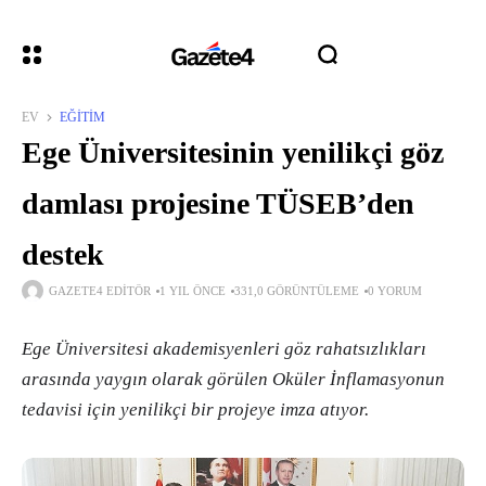
EV
EĞITIM
Ege Üniversitesinin yenilikçi göz
damlası projesine TÜSEB’den
destek
GAZETE4 EDITÖR
1 YIL ÖNCE
331,0 GÖRÜNTÜLEME
0 YORUM
Ege Üniversitesi akademisyenleri göz rahatsızlıkları
arasında yaygın olarak görülen Oküler İnflamasyonun
tedavisi için yenilikçi bir projeye imza atıyor.