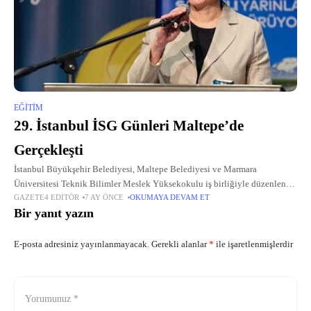
EĞITIM
29. İstanbul İSG Günleri Maltepe’de
Gerçekleşti
İstanbul Büyükşehir Belediyesi, Maltepe Belediyesi ve Marmara
Üniversitesi Teknik Bilimler Meslek Yüksekokulu iş birliğiyle düzenlenen
GAZETE4 EDITÖR
7 AY ÖNCE
OKUMAYA DEVAM ET
29.
Bir yanıt yazın
E-posta adresiniz yayınlanmayacak.
Gerekli alanlar
*
ile işaretlenmişlerdir