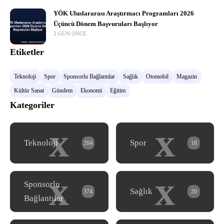
YÖK Uluslararası Araştırmacı Programları 2026
Üçüncü Dönem Başvuruları Başlıyor
2 GÜN ÖNCE
Etiketler
Teknoloji
Spor
Sponsorlu Bağlantılar
Sağlık
Otomobil
Magazin
Kültür Sanat
Gündem
Ekonomi
Eğitim
Kategoriler
x
x
Teknoloji
Spor
264
18
x
x
Sponsorlu
Sağlık
374
20
Bağlantılar