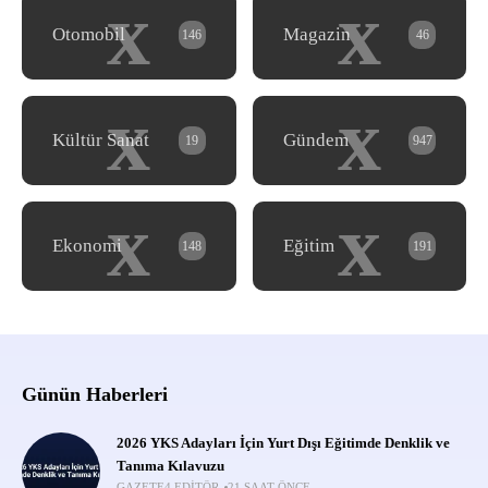
x
x
Otomobil
Magazin
146
46
x
x
Kültür Sanat
Gündem
19
947
x
x
Ekonomi
Eğitim
148
191
Günün Haberleri
2026 YKS Adayları İçin Yurt Dışı Eğitimde Denklik ve
Tanıma Kılavuzu
GAZETE4 EDITÖR
21 SAAT ÖNCE