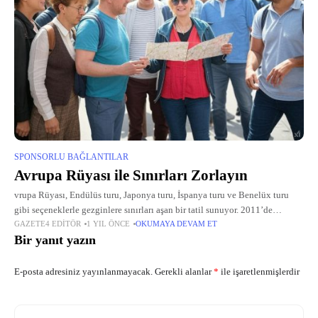
SPONSORLU BAĞLANTILAR
Avrupa Rüyası ile Sınırları Zorlayın
vrupa Rüyası, Endülüs turu, Japonya turu, İspanya turu ve Benelüx turu
gibi seçeneklerle gezginlere sınırları aşan bir tatil sunuyor. 2011’de
GAZETE4 EDITÖR
1 YIL ÖNCE
OKUMAYA DEVAM ET
kurulan ve Türkiye’de otobüsle Avrupa’yı gezme fikrini hayata geçiren bu
Bir yanıt yazın
E-posta adresiniz yayınlanmayacak.
Gerekli alanlar
*
ile işaretlenmişlerdir