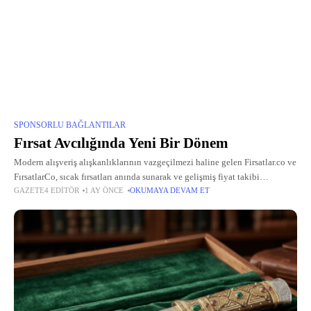
SPONSORLU BAĞLANTILAR
Fırsat Avcılığında Yeni Bir Dönem
Modern alışveriş alışkanlıklarının vazgeçilmezi haline gelen Firsatlar.co ve
FırsatlarCo, sıcak fırsatları anında sunarak ve gelişmiş fiyat takibi
GAZETE4 EDITÖR
1 AY ÖNCE
OKUMAYA DEVAM ET
mekanizmalarıyla kullanıcılara büyük kolaylık sağlıyor. Bu platformlar,
Amazon, Trendyol, Hepsiburada gibi önde gelen