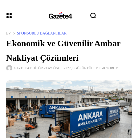
EV
SPONSORLU BAĞLANTILAR
Ekonomik ve Güvenilir Ambar
Nakliyat Çözümleri
GAZETE4 EDITÖR
3 AY ÖNCE
127,0 GÖRÜNTÜLEME
0 YORUM