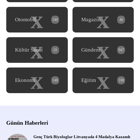
x
x
Otomobil
Magazin
146
46
x
x
Kültür Sanat
Gündem
19
947
x
x
Ekonomi
Eğitim
148
190
Günün Haberleri
Genç Türk Biyologlar Litvanyada 4 Madalya Kazandı