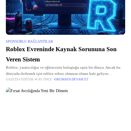
SPONSORLU BAĞLANTILAR
Roblox Evreninde Kaynak Sorununa Son
Veren Sistem
Roblox, yaratıcılığın ve eğlencenin buluştuğu eşsiz bir dünya. Ancak bu
dünyada ilerlemek için roblox robux olmazsa olmaz hale geliyor.
GAZETE4 EDITÖR
6 AY ÖNCE
OKUMAYA DEVAM ET
Kostümler, aksesuarlar, yetenekler ve özel içerikler hep bu sanal para
birimiyle