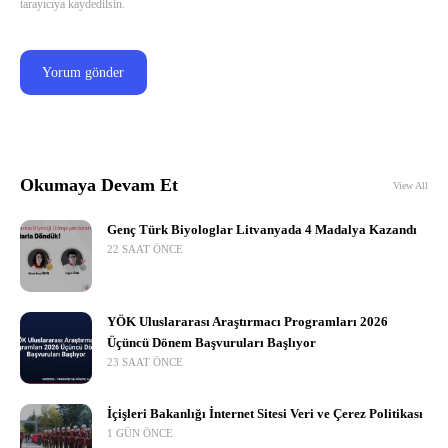
tarayıcıya kaydedilsin.
Okumaya Devam Et
View All
Genç Türk Biyologlar Litvanyada 4 Madalya Kazandı
22 SAAT ÖNCE
YÖK Uluslararası Araştırmacı Programları 2026
Üçüncü Dönem Başvuruları Başlıyor
23 SAAT ÖNCE
İçişleri Bakanlığı İnternet Sitesi Veri ve Çerez Politikası
1 GÜN ÖNCE