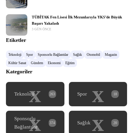
TÜBİTAK Fen Lisesi İlk Mezunlarıyla YKS’de Büyük
Başarı Yakaladı
3 GÜN ÖNCE
Etiketler
Teknoloji
Spor
Sponsorlu Bağlantılar
Sağlık
Otomobil
Magazin
Kültür Sanat
Gündem
Ekonomi
Eğitim
Kategoriler
x
x
Teknoloji
Spor
263
18
x
x
Sponsorlu
Sağlık
374
20
Bağlantılar