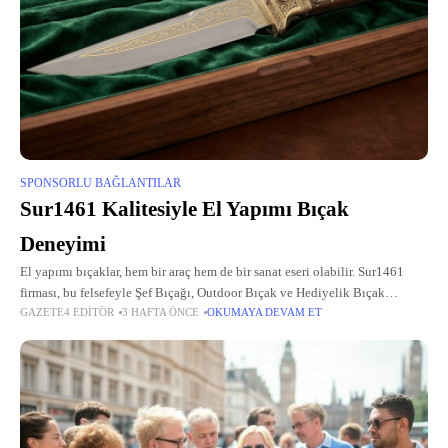
SPONSORLU BAĞLANTILAR
Sur1461 Kalitesiyle El Yapımı Bıçak
Deneyimi
El yapımı bıçaklar, hem bir araç hem de bir sanat eseri olabilir. Sur1461
firması, bu felsefeyle Şef Bıçağı, Outdoor Bıçak ve Hediyelik Bıçak
GAZETE4 EDITÖR
3 HAFTA ÖNCE
OKUMAYA DEVAM ET
üretiminde fark yaratıyor. Geleneksel el işçiliğini modern