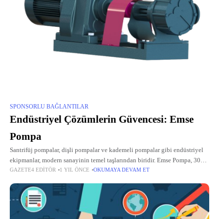
SPONSORLU BAĞLANTILAR
Endüstriyel Çözümlerin Güvencesi: Emse
Pompa
Santrifüj pompalar, dişli pompalar ve kademeli pompalar gibi endüstriyel
ekipmanlar, modern sanayinin temel taşlarından biridir. Emse Pompa, 30
GAZETE4 EDITÖR
1 YIL ÖNCE
OKUMAYA DEVAM ET
yılı aşkın tecrübesiyle bu alanda öncü bir marka olarak öne çıkar.
Türkiye’de