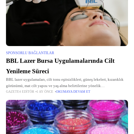
SPONSORLU BAĞLANTILAR
BBL Lazer Bursa Uygulamalarında Cilt
Yenileme Süreci
BBL lazer uygulamaları, cilt tonu eşitsizlikleri, güneş lekeleri, kızarıklık
görünümü, mat cilt yapısı ve yaş alma belirtilerine yönelik
GAZETE4 EDITÖR
1 AY ÖNCE
OKUMAYA DEVAM ET
değerlendirilebilen cilt yenileme yaklaşımlarından biridir. Bursa’da BBL
lazer araştırması yapan kişiler için