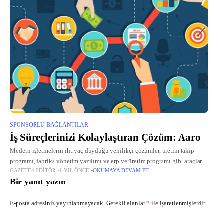
SPONSORLU BAĞLANTILAR
İş Süreçlerinizi Kolaylaştıran Çözüm: Aaro
Modern işletmelerin ihtiyaç duyduğu yenilikçi çözümler, üretim takip
programı, fabrika yönetim yazılımı ve erp ve üretim programı gibi araçlarla
GAZETE4 EDITÖR
1 YIL ÖNCE
OKUMAYA DEVAM ET
sağlanıyor. Aaro, bu alanlarda sunduğu web tabanlı çözümlerle işletmelerin
Bir yanıt yazın
süreçlerini kolaylaştırıyor
E-posta adresiniz yayınlanmayacak.
Gerekli alanlar
*
ile işaretlenmişlerdir