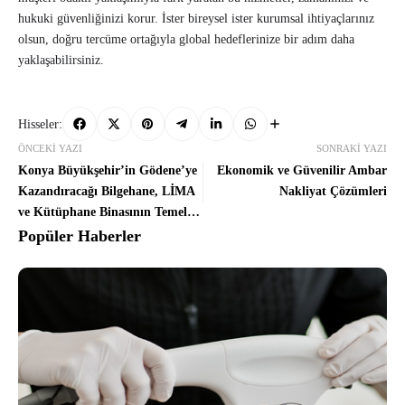
hukuki güvenliğinizi korur. İster bireysel ister kurumsal ihtiyaçlarınız
olsun, doğru tercüme ortağıyla global hedeflerinize bir adım daha
yaklaşabilirsiniz.
Hisseler:
ÖNCEKI YAZI
SONRAKI YAZI
Konya Büyükşehir’in Gödene’ye
Ekonomik ve Güvenilir Ambar
Kazandıracağı Bilgehane, LİMA
Nakliyat Çözümleri
ve Kütüphane Binasının Temeli
Atıldı
Popüler Haberler