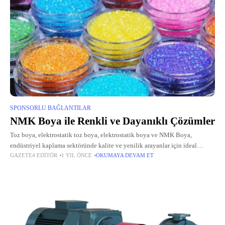
SPONSORLU BAĞLANTILAR
NMK Boya ile Renkli ve Dayanıklı Çözümler
Toz boya, elektrostatik toz boya, elektrostatik boya ve NMK Boya,
endüstriyel kaplama sektöründe kalite ve yenilik arayanlar için ideal
GAZETE4 EDITÖR
1 YIL ÖNCE
OKUMAYA DEVAM ET
çözümler sunar. 2018 yılından bu yana faaliyet gösteren NMK Boya, genç