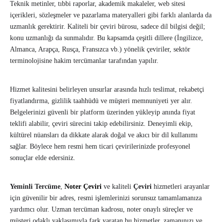
Teknik metinler, tıbbi raporlar, akademik makaleler, web sitesi
içerikleri, sözleşmeler ve pazarlama materyalleri gibi farklı alanlarda da
uzmanlık gerektirir. Kaliteli bir çeviri bürosu, sadece dil bilgisi değil;
konu uzmanlığı da sunmalıdır. Bu kapsamda çeşitli dillere (İngilizce,
Almanca, Arapça, Rusça, Fransızca vb.) yönelik çeviriler, sektör
terminolojisine hakim tercümanlar tarafından yapılır.
Hizmet kalitesini belirleyen unsurlar arasında hızlı teslimat, rekabetçi
fiyatlandırma, gizlilik taahhüdü ve müşteri memnuniyeti yer alır.
Belgelerinizi güvenli bir platform üzerinden yükleyip anında fiyat
teklifi alabilir, çeviri sürecini takip edebilirsiniz. Deneyimli ekip,
kültürel nüansları da dikkate alarak doğal ve akıcı bir dil kullanımı
sağlar. Böylece hem resmi hem ticari çevirilerinizde profesyonel
sonuçlar elde edersiniz.
Yeminli Tercüme
,
Noter Çeviri
ve kaliteli
Çeviri
hizmetleri arayanlar
için güvenilir bir adres, resmi işlemlerinizi sorunsuz tamamlamanıza
yardımcı olur. Uzman tercüman kadrosu, noter onaylı süreçler ve
müşteri odaklı yaklaşımıyla fark yaratan bu hizmetler, zamanınızı ve