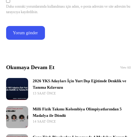
Daha sonraki yorumlarımda kullanılması için adım, e-posta adresim ve site adresim bu
tarayıcıya kaydedilsin.
Okumaya Devam Et
View All
2026 YKS Adayları İçin Yurt Dışı Eğitimde Denklik ve
Tanıma Kılavuzu
13 SAAT ÖNCE
Milli Fizik Takımı Kolombiya Olimpiyatlarından 5
Madalya ile Döndü
14 SAAT ÖNCE