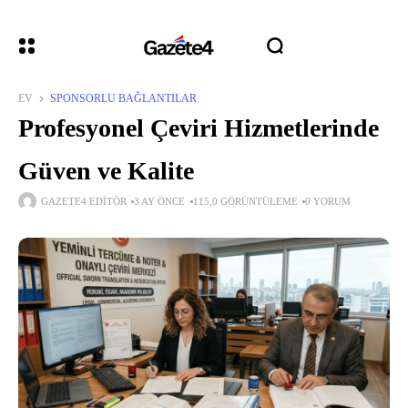
EV
SPONSORLU BAĞLANTILAR
Profesyonel Çeviri Hizmetlerinde
Güven ve Kalite
GAZETE4 EDITÖR
3 AY ÖNCE
115,0 GÖRÜNTÜLEME
0 YORUM