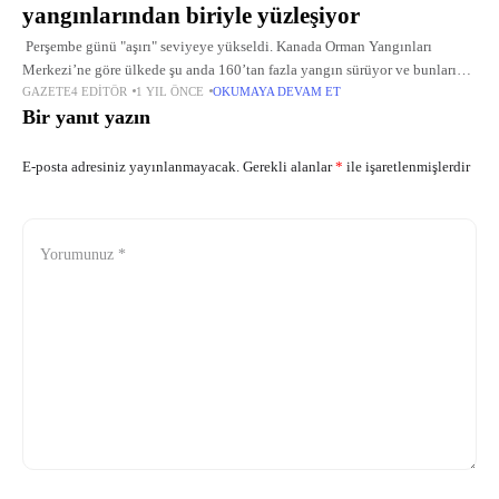
yangınlarından biriyle yüzleşiyor
Perşembe günü "aşırı" seviyeye yükseldi. Kanada Orman Yangınları
Merkezi’ne göre ülkede şu anda 160’tan fazla yangın sürüyor ve bunların
GAZETE4 EDITÖR
1 YIL ÖNCE
OKUMAYA DEVAM ET
yaklaşık yarısı tamamen kontrol dışı. Ulusal Acil Hazırlık Seviyesi
Bir yanıt yazın
E-posta adresiniz yayınlanmayacak.
Gerekli alanlar
*
ile işaretlenmişlerdir