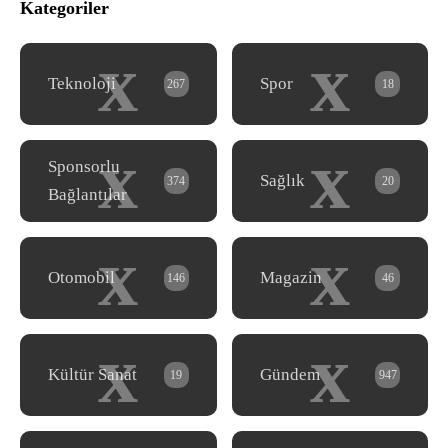
Kategoriler
x
x
Teknoloji
Spor
267
18
x
x
Sponsorlu
Sağlık
374
20
Bağlantılar
x
x
Otomobil
Magazin
146
46
x
x
Kültür Sanat
Gündem
19
947