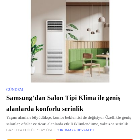
GÜNDEM
Samsung’dan Salon Tipi Klima ile geniş
alanlarda konforlu serinlik
Yaşam alanları büyüdükçe, konfor beklentisi de değişiyor. Özellikle geniş
salonlar, ofisler ve ticari alanlarda etkili iklimlendirme, yalnızca serinlik
GAZETE4 EDITÖR
1 AY ÖNCE
OKUMAYA DEVAM ET
değil aynı zamanda dengeli hava dağılımı ve estetik uyum anlamına
geliyor.