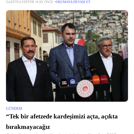
GAZETE4 EDITÖR
4 AY ÖNCE
OKUMAYA DEVAM ET
Körfezin ortasında gerçekleşecek “Latin Night” etkinliği, müzik ve dans
tutkunlarını...
GÜNDEM
“Tek bir afetzede kardeşimizi açta, açıkta
bırakmayacağız