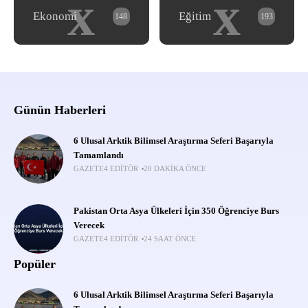
x
x
Ekonomi
Eğitim
148
193
Günün Haberleri
6 Ulusal Arktik Bilimsel Araştırma Seferi Başarıyla
Tamamlandı
GAZETE4 EDITÖR
20 DAKIKA ÖNCE
Pakistan Orta Asya Ülkeleri İçin 350 Öğrenciye Burs
Verecek
GAZETE4 EDITÖR
24 SAAT ÖNCE
Popüler
6 Ulusal Arktik Bilimsel Araştırma Seferi Başarıyla