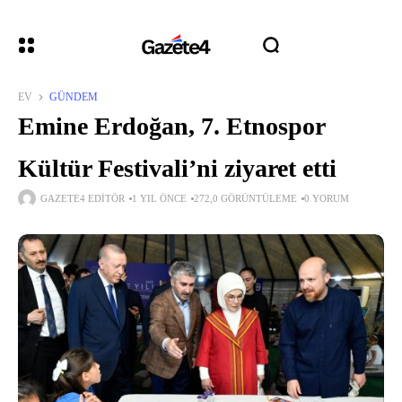
EV
GÜNDEM
Emine Erdoğan, 7. Etnospor
Kültür Festivali’ni ziyaret etti
GAZETE4 EDITÖR
1 YIL ÖNCE
272,0 GÖRÜNTÜLEME
0 YORUM