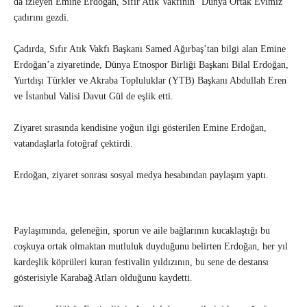
da izleyen Emine Erdoğan, Sıfır Atık Vakfının “Dünya Ortak Evimiz”
çadırını gezdi.
Çadırda, Sıfır Atık Vakfı Başkanı Samed Ağırbaş’tan bilgi alan Emine
Erdoğan’a ziyaretinde, Dünya Etnospor Birliği Başkanı Bilal Erdoğan,
Yurtdışı Türkler ve Akraba Topluluklar (YTB) Başkanı Abdullah Eren
ve İstanbul Valisi Davut Gül de eşlik etti.
Ziyaret sırasında kendisine yoğun ilgi gösterilen Emine Erdoğan,
vatandaşlarla fotoğraf çektirdi.
Erdoğan, ziyaret sonrası sosyal medya hesabından paylaşım yaptı.
Paylaşımında, geleneğin, sporun ve aile bağlarının kucaklaştığı bu
coşkuya ortak olmaktan mutluluk duyduğunu belirten Erdoğan, her yıl
kardeşlik köprüleri kuran festivalin yıldızının, bu sene de destansı
gösterisiyle Karabağ Atları olduğunu kaydetti.