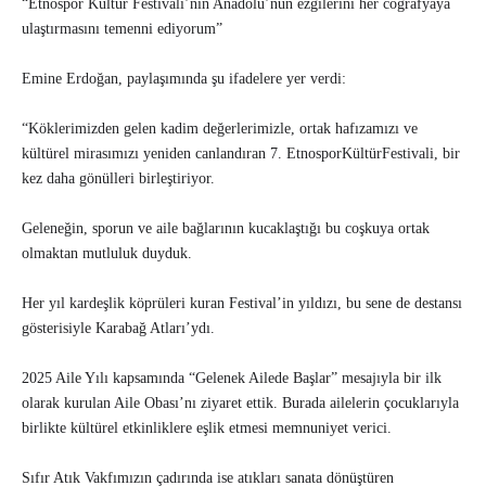
“Etnospor Kültür Festivali’nin Anadolu’nun ezgilerini her coğrafyaya
ulaştırmasını temenni ediyorum”
Emine Erdoğan, paylaşımında şu ifadelere yer verdi:
“Köklerimizden gelen kadim değerlerimizle, ortak hafızamızı ve
kültürel mirasımızı yeniden canlandıran 7. EtnosporKültürFestivali, bir
kez daha gönülleri birleştiriyor.
Geleneğin, sporun ve aile bağlarının kucaklaştığı bu coşkuya ortak
olmaktan mutluluk duyduk.
Her yıl kardeşlik köprüleri kuran Festival’in yıldızı, bu sene de destansı
gösterisiyle Karabağ Atları’ydı.
2025 Aile Yılı kapsamında “Gelenek Ailede Başlar” mesajıyla bir ilk
olarak kurulan Aile Obası’nı ziyaret ettik. Burada ailelerin çocuklarıyla
birlikte kültürel etkinliklere eşlik etmesi memnuniyet verici.
Sıfır Atık Vakfımızın çadırında ise atıkları sanata dönüştüren