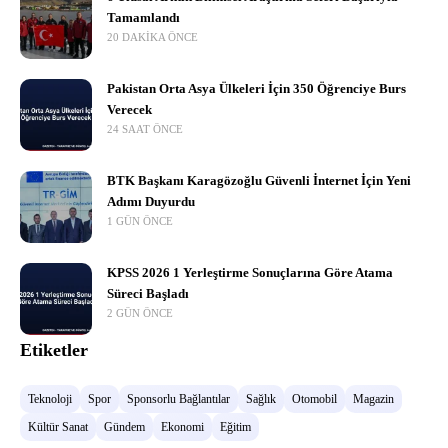
Tamamlandı
20 DAKIKA ÖNCE
Pakistan Orta Asya Ülkeleri İçin 350 Öğrenciye Burs
Verecek
24 SAAT ÖNCE
BTK Başkanı Karagözoğlu Güvenli İnternet İçin Yeni
Adımı Duyurdu
1 GÜN ÖNCE
KPSS 2026 1 Yerleştirme Sonuçlarına Göre Atama
Süreci Başladı
2 GÜN ÖNCE
Etiketler
Teknoloji
Spor
Sponsorlu Bağlantılar
Sağlık
Otomobil
Magazin
Kültür Sanat
Gündem
Ekonomi
Eğitim