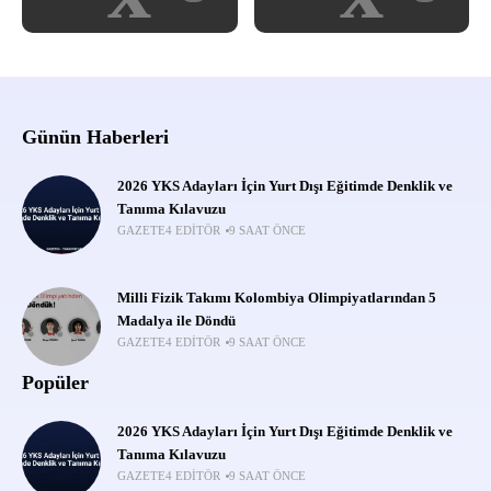
Günün Haberleri
2026 YKS Adayları İçin Yurt Dışı Eğitimde Denklik ve
Tanıma Kılavuzu
GAZETE4 EDITÖR
9 SAAT ÖNCE
Milli Fizik Takımı Kolombiya Olimpiyatlarından 5
Madalya ile Döndü
GAZETE4 EDITÖR
9 SAAT ÖNCE
Popüler
2026 YKS Adayları İçin Yurt Dışı Eğitimde Denklik ve
Tanıma Kılavuzu
GAZETE4 EDITÖR
9 SAAT ÖNCE