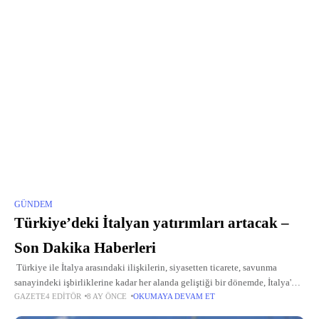
GÜNDEM
Türkiye’deki İtalyan yatırımları artacak –
Son Dakika Haberleri
Türkiye ile İtalya arasındaki ilişkilerin, siyasetten ticarete, savunma
sanayindeki işbirliklerine kadar her alanda geliştiği bir dönemde, İtalya'nın
GAZETE4 EDITÖR
8 AY ÖNCE
OKUMAYA DEVAM ET
başkenti Roma'da Türkiye'nin yatırım ortamı ve sunduğu fırsatları İtalyan
iş dünyasına aktaran