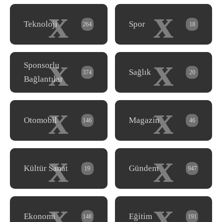
x
x
Teknoloji
Spor
264
18
x
x
Sponsorlu
Sağlık
374
20
Bağlantılar
x
x
Otomobil
Magazin
146
46
x
x
Kültür Sanat
Gündem
19
947
x
x
Ekonomi
Eğitim
148
191