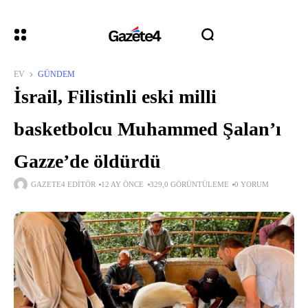
EV
GÜNDEM
İsrail, Filistinli eski milli
basketbolcu Muhammed Şalan’ı
Gazze’de öldürdü
GAZETE4 EDITÖR
12 AY ÖNCE
329,0 GÖRÜNTÜLEME
0 YORUM