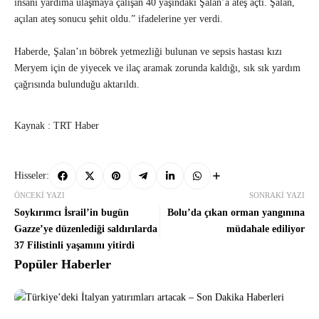
insani yardıma ulaşmaya çalışan 40 yaşındaki Şalan’a ateş açtı. Şalan,
açılan ateş sonucu şehit oldu.” ifadelerine yer verdi.
Haberde, Şalan’ın böbrek yetmezliği bulunan ve sepsis hastası kızı
Meryem için de yiyecek ve ilaç aramak zorunda kaldığı, sık sık yardım
çağrısında bulunduğu aktarıldı.
Kaynak : TRT Haber
Hisseler:
ÖNCEKI YAZI
SONRAKI YAZI
Soykırımcı İsrail’in bugün
Bolu’da çıkan orman yangınına
Gazze’ye düzenlediği saldırılarda
müdahale ediliyor
37 Filistinli yaşamını yitirdi
Popüler Haberler