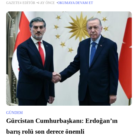
GAZETE4 EDITÖR
4 AY ÖNCE
OKUMAYA DEVAM ET
Bayramı; konserlerden atölyelere, dans gösterilerinden gastronomiye
uzanan zengin programıyla İzmirlilere renkli ve coşkulu bir...
GÜNDEM
Gürcistan Cumhurbaşkanı: Erdoğan’ın
barış rolü son derece önemli