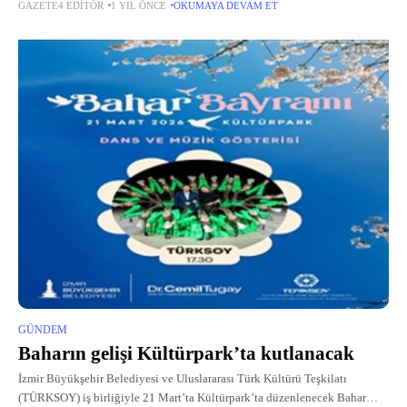
GAZETE4 EDITÖR
1 YIL ÖNCE
OKUMAYA DEVAM ET
Özellikle temmuz ağustos aylarında kendiliğinden yetişen ve nesli
tükenmekte olan
GÜNDEM
Baharın gelişi Kültürpark’ta kutlanacak
İzmir Büyükşehir Belediyesi ve Uluslararası Türk Kültürü Teşkilatı
(TÜRKSOY) iş birliğiyle 21 Mart’ta Kültürpark’ta düzenlenecek Bahar