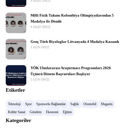
9 SAAT ÖNCE
Milli Fizik Takımı Kolombiya Olimpiyatlarından 5
Madalya ile Döndü
9 SAAT ÖNCE
Genç Türk Biyologlar Litvanyada 4 Madalya Kazandı
1 GÜN ÖNCE
YÖK Uluslararası Araştırmacı Programları 2026
Üçüncü Dönem Başvuruları Başlıyor
1 GÜN ÖNCE
Etiketler
Teknoloji
Spor
Sponsorlu Bağlantılar
Sağlık
Otomobil
Magazin
Kültür Sanat
Gündem
Ekonomi
Eğitim
Kategoriler