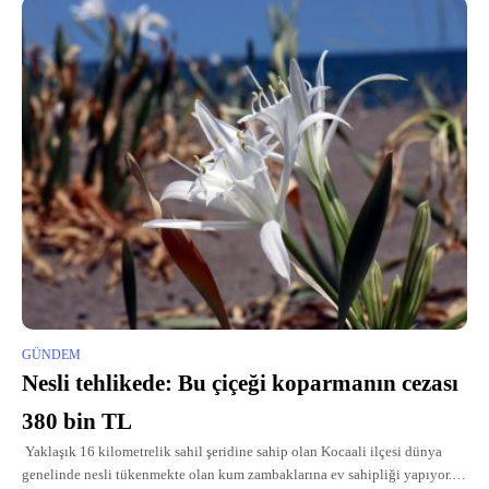
GÜNDEM
Nesli tehlikede: Bu çiçeği koparmanın cezası
380 bin TL
Yaklaşık 16 kilometrelik sahil şeridine sahip olan Kocaali ilçesi dünya
genelinde nesli tükenmekte olan kum zambaklarına ev sahipliği yapıyor.