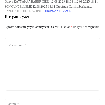
Dünya KAYNAKAA HABER GİRİŞ 12.08.2025 18:08 , 12.08.2025 18:11
SON GÜNCELLEME 12.08.2025 18:11 Gürcistan Cumhurbaşkanı
GAZETE4 EDITÖR
12 AY ÖNCE
OKUMAYA DEVAM ET
Kavelaşvili, "(Rusya-Ukrayna Savaşı) Cumhurbaşkanının (Erdoğan)
Bir yanıt yazın
göstermiş olduğu rol çatışan taraflar arasında barışın tesisi açısından son
E-posta adresiniz yayınlanmayacak.
Gerekli alanlar
*
ile işaretlenmişlerdir