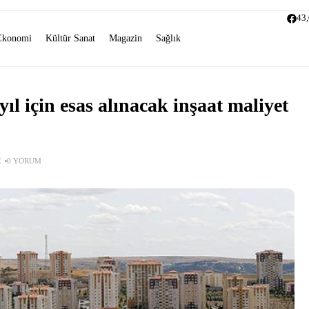
43
Ekonomi
Kültür Sanat
Magazin
Sağlık
ıl için esas alınacak inşaat maliyet
E
0 YORUM