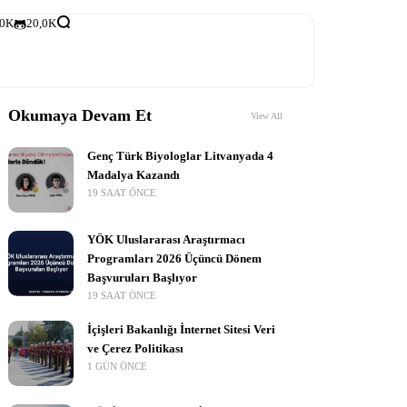
,0K
20,0K
Okumaya Devam Et
View All
Genç Türk Biyologlar Litvanyada 4
Madalya Kazandı
19 SAAT ÖNCE
YÖK Uluslararası Araştırmacı
Programları 2026 Üçüncü Dönem
Başvuruları Başlıyor
19 SAAT ÖNCE
İçişleri Bakanlığı İnternet Sitesi Veri
ve Çerez Politikası
1 GÜN ÖNCE