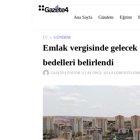
Ana Sayfa
Gündem
Eğitim
EV
GÜNDEM
Emlak vergisinde gelecek y
bedelleri belirlendi
GAZETE4 EDITÖR
12 AY ÖNCE
254,0 GÖRÜNTÜLEM