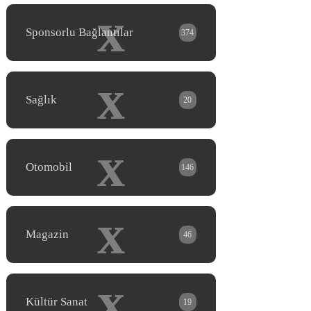
x
Sponsorlu Bağlantılar
374
x
Sağlık
20
x
Otomobil
146
x
Magazin
46
x
Kültür Sanat
19