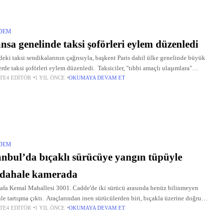
DEM
nsa genelinde taksi şoförleri eylem düzenledi
eki taksi sendikalarının çağrısıyla, başkent Paris dahil ülke genelinde büyük
erde taksi şoförleri eylem düzenledi. Taksiciler, "tıbbi amaçlı ulaşımlara"
TE4 EDITÖR
1 YIL ÖNCE
OKUMAYA DEVAM ET
leme getiren, 16 Mayıs'ta alınan hükümet kararını protesto etti.
DEM
anbul’da bıçaklı sürücüye yangın tüpüyle
dahale kamerada
fa Kemal Mahallesi 3001. Cadde'de iki sürücü arasında henüz bilinmeyen
le tartışma çıktı. Araçlarından inen sürücülerden biri, bıçakla üzerine doğru
TE4 EDITÖR
1 YIL ÖNCE
OKUMAYA DEVAM ET
 diğer sürücüyü yangın tüpü sıkarak durdurmaya çalıştı.