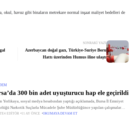
ka, okul, havuz gibi binaların metrekare normal inşaat maliyet bedelleri de
SONRAKI YAZI
gal
Azerbaycan doğal gazı, Türkiye-Suriye Boru
Hattı üzerinden Humus iline ulaştı
DEM
sa’da 300 bin adet uyuşturucu hap ele geçirildi
 Yerlikaya, sosyal medya hesabından yaptığı açıklamada, Bursa İl Emniyet
lüğü Narkotik Suçlarla Mücadele Şube Müdürlüğünce yapılan çalışmalar
TE4 EDITÖR
11 AY ÖNCE
OKUMAYA DEVAM ET
esinde Orhangazi'de zehir tacirlerine yönelik operasyon düzenlendiğini belirtti.
asyon kapsamında