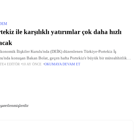
DEM
tekiz ile karşılıklı yatırımlar çok daha hızlı
acak
konomik İlişkiler Kurulu'nda (DEİK) düzenlenen Türkiye-Portekiz İş
u'nda konuşan Bakan Bolat, geçen hafta Portekiz'e büyük bir müteahhitlik
TE4 EDITÖR
10 AY ÖNCE
OKUMAYA DEVAM ET
i gönderdiklerini anımsatarak, "Portekizli dostlarımız ülkede önümüzdeki 10
çinde 75
işaretlenmişlerdir