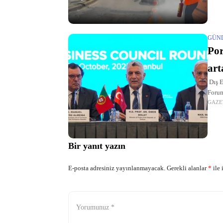
GÜN
Por
art
Dış E
Forum
GAZE
heyet
yıl i
Bir yanıt yazın
E-posta adresiniz yayınlanmayacak.
Gerekli alanlar
*
ile 