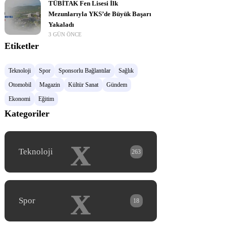
TÜBİTAK Fen Lisesi İlk
Mezunlarıyla YKS’de Büyük Başarı
Yakaladı
3 GÜN ÖNCE
Etiketler
Teknoloji
Spor
Sponsorlu Bağlantılar
Sağlık
Otomobil
Magazin
Kültür Sanat
Gündem
Ekonomi
Eğitim
Kategoriler
x
Teknoloji
263
x
Spor
18