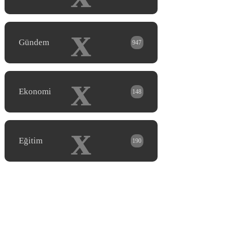
x
Gündem
947
x
Ekonomi
148
x
Eğitim
190