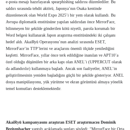
e-posta mesajı hazırlayarak spearphishing saldırısı düzenlediler. Bu
saldırı sırasında tehdit aktörü, Japonya’nın Osaka kentinde
düzenlenecek olan World Expo 2025’i bir yem olarak kullandı. Bu
Avrupa diplomatik enstitüsüne yapılan saldırıdan önce MirrorFace,
bilinmeyen bir şekilde gönderilen kötü niyetli, parola korumalı bir
Word belgesi kullanarak Japon araştırma enstitüsündeki iki çalışanı
hedef aldı. AkaiRyū Operasyonu’nun analizi sırasında ESET,
MirrorFace’in TTP’lerini ve araçlarını önemli ölçüde yenilediğini
keşfetti. MirrorFace, yıllar önce terk edildiğine inanılan ve APT10’a
özel olduğu düşünülen bir arka kapı olan ANEL’i (UPPERCUT olarak
da adlandırılır) kullanmaya başladı. Ancak son faaliyetler, ANEL’in
geliştirilmesinin yeniden başladığını güçlü bir şekilde gösteriyor. ANEL
dosya manipülasyonu, yük yürütme ve ekran görüntüsü almaya yönelik
temel komutları desteklemektedir.
AkaiRyū kampanyasını araştıran ESET araştırmacısı Dominik
Breitenbacher
yaptığı açıklamada şunları söyledi: “MirrorFace bir Orta