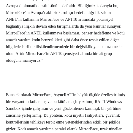
Avrupa diplomatik enstitüsünü hedef aldı. Bildiğimiz kadarıyla bu,
MirrorFace’in Avrupa’daki bir kuruluşu hedef aldığı ilk saldırı.
ANEL’in kullanımı MirrorFace ve APT10 arasındaki potansiyel
bağlantıya ilişkin devam eden tartışmalarda da yeni kanıtlar sunuyor.
MirrorFace’in ANEL kullanmaya başlaması, benzer hedefleme ve kötü
amaçlı yazılım kodu benzerlikleri gibi daha önce tespit edilen diğer
bilgilerle birlikte ilişkilendirmemizde bir değişiklik yapmamıza neden
oldu. Artık MirrorFace’in APT10 şemsiyesi altında bir alt grup
olduğuna inanıyoruz.”
Buna ek olarak MirrorFace, AsyncRAT’in büyük ölçüde özelleştirilmiş
bir varyantını kullanmış ve bu kötü amaçlı yazılımı, RAT’i Windows
Sandbox içinde çalıştıran ve yeni gözlemlenen karmaşık bir yürütme
zincirine yerleştirmiş. Bu yöntem, kötü niyetli faaliyetleri, güvenlik
kontrollerinin tehlikeyi tespit etme yeteneklerinden etkili bir şekilde
gizler. Kötü amaçlı yazılıma paralel olarak MirrorFace, uzak tüneller