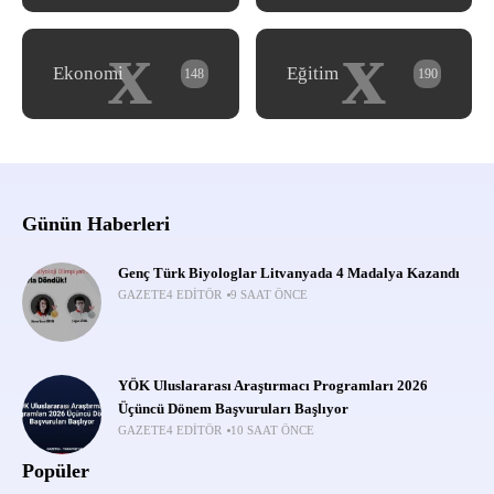
x
x
Ekonomi
Eğitim
148
190
Günün Haberleri
Genç Türk Biyologlar Litvanyada 4 Madalya Kazandı
GAZETE4 EDITÖR
9 SAAT ÖNCE
YÖK Uluslararası Araştırmacı Programları 2026
Üçüncü Dönem Başvuruları Başlıyor
GAZETE4 EDITÖR
10 SAAT ÖNCE
Popüler