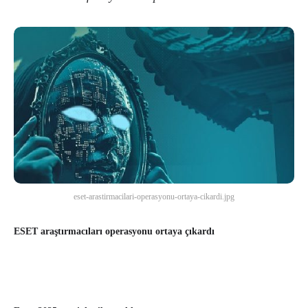
eset-arastirmacilari-operasyonu-ortaya-cikardi.jpg
ESET araştırmacıları operasyonu ortaya çıkardı