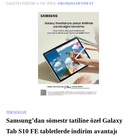
GAZETE4 EDITÖR
1 YIL ÖNCE
OKUMAYA DEVAM ET
ikonik Kraken Kitty V2 serisini yeni renk seçenekleriyle genişletiyor.
TEKNOLOJI
Samsung’dan sömestr tatiline özel Galaxy
Tab S10 FE tabletlerde indirim avantajı