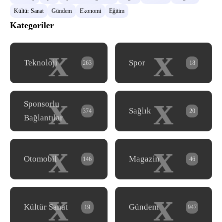
Kültür Sanat
Gündem
Ekonomi
Eğitim
Kategoriler
x
x
Teknoloji
Spor
263
18
x
x
Sponsorlu
Sağlık
374
20
Bağlantılar
x
x
Otomobil
Magazin
146
46
x
x
Kültür Sanat
Gündem
19
947