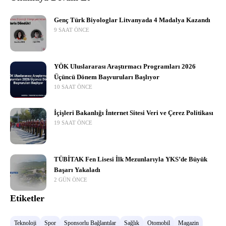
Genç Türk Biyologlar Litvanyada 4 Madalya Kazandı
9 SAAT ÖNCE
YÖK Uluslararası Araştırmacı Programları 2026
Üçüncü Dönem Başvuruları Başlıyor
10 SAAT ÖNCE
İçişleri Bakanlığı İnternet Sitesi Veri ve Çerez Politikası
19 SAAT ÖNCE
TÜBİTAK Fen Lisesi İlk Mezunlarıyla YKS’de Büyük
Başarı Yakaladı
2 GÜN ÖNCE
Etiketler
Teknoloji
Spor
Sponsorlu Bağlantılar
Sağlık
Otomobil
Magazin