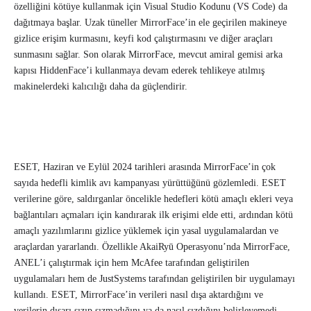
özelliğini kötüye kullanmak için Visual Studio Kodunu (VS Code) da
dağıtmaya başlar. Uzak tüneller MirrorFace’in ele geçirilen makineye
gizlice erişim kurmasını, keyfi kod çalıştırmasını ve diğer araçları
sunmasını sağlar. Son olarak MirrorFace, mevcut amiral gemisi arka
kapısı HiddenFace’i kullanmaya devam ederek tehlikeye atılmış
makinelerdeki kalıcılığı daha da güçlendirir.
ESET, Haziran ve Eylül 2024 tarihleri arasında MirrorFace’in çok
sayıda hedefli kimlik avı kampanyası yürüttüğünü gözlemledi. ESET
verilerine göre, saldırganlar öncelikle hedefleri kötü amaçlı ekleri veya
bağlantıları açmaları için kandırarak ilk erişimi elde etti, ardından kötü
amaçlı yazılımlarını gizlice yüklemek için yasal uygulamalardan ve
araçlardan yararlandı. Özellikle AkaiRyū Operasyonu’nda MirrorFace,
ANEL’i çalıştırmak için hem McAfee tarafından geliştirilen
uygulamaları hem de JustSystems tarafından geliştirilen bir uygulamayı
kullandı. ESET, MirrorFace’in verileri nasıl dışa aktardığını ve
verilerin dışarı sızıp sızmadığını ya da nasıl sızdığını belirleyemedi.