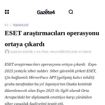
EV
TEKNOLOJI
ESET araştırmacıları operasyonu
ortaya çıkardı
GAZETE4 EDITÖR
1 YIL ÖNCE
406,0 GÖRÜNTÜLEME
0 YORUM
ESET araştırmacıları operasyonu ortaya çıkardı Expo
2025 yemiyle siber saldırı Siber güvenlik şirketi ESET,
Çin bağlantılı MirrorFace APT (gelişmiş kalıcı tehdit)
grubu tarafından bu yıl Japonya'nın Osaka kentinde
düzenlenecek olan Expo 2025 ile ilgili olarak Orta
Avrupa'daki bir diplomatik enstitüye karşı yürütülen
siber casusluk faaliyetini tespit etti.