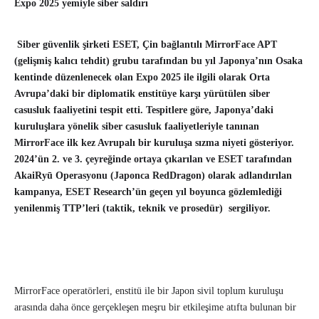
Expo 2025 yemiyle siber saldırı
Siber güvenlik şirketi ESET, Çin bağlantılı MirrorFace APT
(gelişmiş kalıcı tehdit) grubu tarafından bu yıl Japonya’nın Osaka
kentinde düzenlenecek olan Expo 2025 ile ilgili olarak Orta
Avrupa’daki bir diplomatik enstitüye karşı yürütülen siber
casusluk faaliyetini tespit etti. Tespitlere göre, Japonya’daki
kuruluşlara yönelik siber casusluk faaliyetleriyle tanınan
MirrorFace ilk kez Avrupalı bir kuruluşa sızma niyeti gösteriyor.
2024’ün 2. ve 3. çeyreğinde ortaya çıkarılan ve ESET tarafından
AkaiRyū Operasyonu (Japonca RedDragon) olarak adlandırılan
kampanya, ESET Research’ün geçen yıl boyunca gözlemlediği
yenilenmiş TTP’leri (taktik, teknik ve prosedür)
sergiliyor.
MirrorFace operatörleri, enstitü ile bir Japon sivil toplum kuruluşu
arasında daha önce gerçekleşen meşru bir etkileşime atıfta bulunan bir