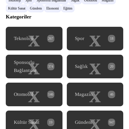
Teknoloji
Spor
Sponsorlu Bağlantılar
Sağlık
Otomobil
Magazin
Kültür Sanat
Gündem
Ekonomi
Eğitim
Kategoriler
x
x
Teknoloji
Spor
267
18
x
x
Sponsorlu
Sağlık
374
20
Bağlantılar
x
x
Otomobil
Magazin
146
46
x
x
Kültür Sanat
Gündem
19
947