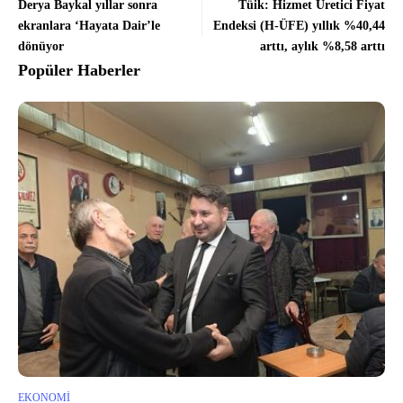
Derya Baykal yıllar sonra
Tüik: Hizmet Üretici Fiyat
ekranlara ‘Hayata Dair’le
Endeksi (H-ÜFE) yıllık %40,44
dönüyor
arttı, aylık %8,58 arttı
Popüler Haberler
EKONOMI