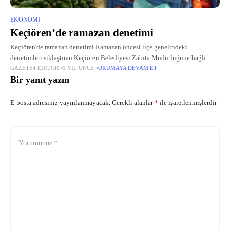
EKONOMI
Keçiören’de ramazan denetimi
Keçiören'de ramazan denetimi Ramazan öncesi ilçe genelindeki
denetimleri sıklaştıran Keçiören Belediyesi Zabıta Müdürlüğüne bağlı
GAZETE4 EDITÖR
1 YIL ÖNCE
OKUMAYA DEVAM ET
ekipler, Ramazan ayında da ilçedeki semt pazarları, fırın ve kasap ile
Bir yanıt yazın
marketler başta olmak üzere denetimlerine
E-posta adresiniz yayınlanmayacak.
Gerekli alanlar
*
ile işaretlenmişlerdir