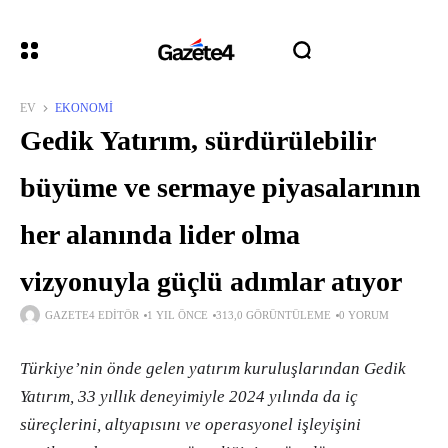
EV
EKONOMI
Gedik Yatırım, sürdürülebilir
büyüme ve sermaye piyasalarının
her alanında lider olma
vizyonuyla güçlü adımlar atıyor
GAZETE4 EDITÖR
1 YIL ÖNCE
313,0 GÖRÜNTÜLEME
0 YORUM
Türkiye’nin önde gelen yatırım kuruluşlarından Gedik
Yatırım, 33 yıllık deneyimiyle 2024 yılında da iç
süreçlerini, altyapısını ve operasyonel işleyişini