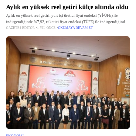
Aylık en yüksek reel getiri külçe altında oldu
Aylık en yüksek reel getiri, yurt içi üretici fiyat endeksi (Yİ-ÜFE) ile
indirgendiğinde %7,92, tüketici fiyat endeksi (TÜFE) ile indirgendiğinde
GAZETE4 EDITÖR
1 YIL ÖNCE
OKUMAYA DEVAM ET
ise %7,76 oranlarıyla külçe altında gerçekleşti.