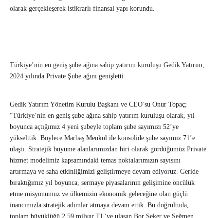
olarak gerçekleşerek istikrarlı finansal yapı korundu.
Türkiye’nin en geniş şube ağına sahip yatırım kuruluşu Gedik Yatırım,
2024 yılında Private Şube ağını genişletti
Gedik Yatırım Yönetim Kurulu Başkanı ve CEO’su Onur Topaç;
“Türkiye’nin en geniş şube ağına sahip yatırım kuruluşu olarak, yıl
boyunca açtığımız 4 yeni şubeyle toplam şube sayımızı 52’ye
yükselttik. Böylece Marbaş Menkul ile konsolide şube sayımız 71’e
ulaştı. Stratejik büyüme alanlarımızdan biri olarak gördüğümüz Private
hizmet modelimiz kapsamındaki temas noktalarımızın sayısını
artırmaya ve saha etkinliğimizi geliştirmeye devam ediyoruz. Geride
bıraktığımız yıl boyunca, sermaye piyasalarının gelişimine öncülük
etme misyonumuz ve ülkemizin ekonomik geleceğine olan güçlü
inancımızla stratejik adımlar atmaya devam ettik. Bu doğrultuda,
toplam büyüklüğü 2,59 milyar TL’ye ulaşan Bor Şeker ve Seğmen