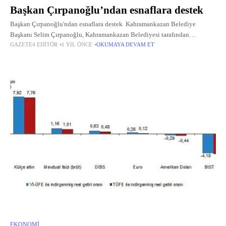
Başkan Çırpanoğlu’ndan esnaflara destek
Başkan Çırpanoğlu'ndan esnaflara destek Kahramankazan Belediye
Başkanı Selim Çırpanoğlu, Kahramankazan Belediyesi tarafından
GAZETE4 EDITÖR
1 YIL ÖNCE
OKUMAYA DEVAM ET
hazırlanan ve esnafların işlerinde kullanabilecekleri çeşitli eşyaları içeren
destek çantalarını ilçede hizmet veren esnaflara bizzat ulaştırdı.
EKONOMI