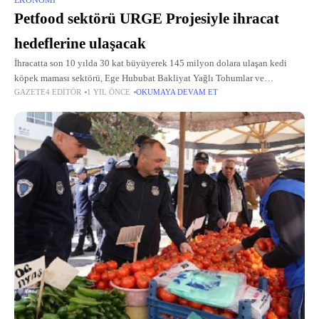
EKONOMI
Petfood sektörü URGE Projesiyle ihracat
hedeflerine ulaşacak
İhracatta son 10 yılda 30 kat büyüyerek 145 milyon dolara ulaşan kedi
köpek maması sektörü, Ege Hububat Bakliyat Yağlı Tohumlar ve
GAZETE4 EDITÖR
1 YIL ÖNCE
OKUMAYA DEVAM ET
Mamulleri İhracatçıları Birliği bünyesinde URGE Projesinde buluştu.