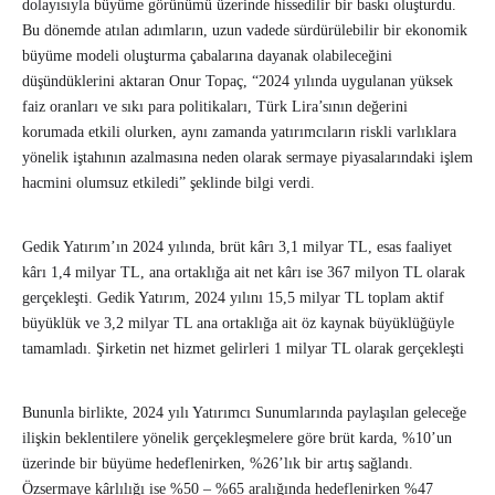
dolayısıyla büyüme görünümü üzerinde hissedilir bir baskı oluşturdu.
Bu dönemde atılan adımların, uzun vadede sürdürülebilir bir ekonomik
büyüme modeli oluşturma çabalarına dayanak olabileceğini
düşündüklerini aktaran Onur Topaç, “2024 yılında uygulanan yüksek
faiz oranları ve sıkı para politikaları, Türk Lira’sının değerini
korumada etkili olurken, aynı zamanda yatırımcıların riskli varlıklara
yönelik iştahının azalmasına neden olarak sermaye piyasalarındaki işlem
hacmini olumsuz etkiledi” şeklinde bilgi verdi.
Gedik Yatırım’ın 2024 yılında, brüt kârı 3,1 milyar TL, esas faaliyet
kârı 1,4 milyar TL, ana ortaklığa ait net kârı ise 367 milyon TL olarak
gerçekleşti. Gedik Yatırım, 2024 yılını 15,5 milyar TL toplam aktif
büyüklük ve 3,2 milyar TL ana ortaklığa ait öz kaynak büyüklüğüyle
tamamladı. Şirketin net hizmet gelirleri 1 milyar TL olarak gerçekleşti
Bununla birlikte, 2024 yılı Yatırımcı Sunumlarında paylaşılan geleceğe
ilişkin beklentilere yönelik gerçekleşmelere göre brüt karda, %10’un
üzerinde bir büyüme hedeflenirken, %26’lık bir artış sağlandı.
Özsermaye kârlılığı ise %50 – %65 aralığında hedeflenirken %47