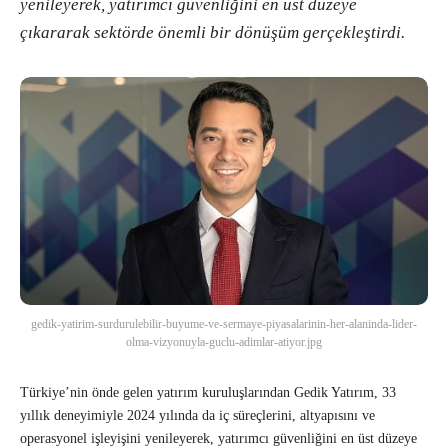
yenileyerek, yatırımcı güvenliğini en üst düzeye
çıkararak sektörde önemli bir dönüşüm gerçekleştirdi.
gedik-yatirim-surdurulebilir-buyume-ve-sermaye-piyasalarinin-her-alaninda-lider-
olma-vizyonuyla-guclu-adimlar-atiyor.jpg
Türkiye’nin önde gelen yatırım kuruluşlarından Gedik Yatırım, 33
yıllık deneyimiyle 2024 yılında da iç süreçlerini, altyapısını ve
operasyonel işleyişini yenileyerek, yatırımcı güvenliğini en üst düzeye