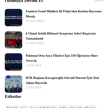
Okumaya Devam Et
View All
Emniyet Genel Müdürü Ali Fidan’dan Kurban Bayramı
Mesajı
11 SAAT ÖNCE
6 Ulusal Arktik Bilimsel Araştırma Seferi Başarıyla
Tamamlandı
12 SAAT ÖNCE
Pakistan Orta Asya Ülkeleri İçin 350 Öğrenciye Burs
Verecek
1 GÜN ÖNCE
BTK Başkanı Karagözoğlu Güvenli İnternet İçin Yeni
Adımı Duyurdu
1 GÜN ÖNCE
Etiketler