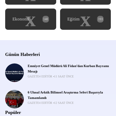
x
x
Ekonomi
Eğitim
148
193
Günün Haberleri
Emniyet Genel Müdürü Ali Fidan’dan Kurban Bayramı
Mesajı
GAZETE4 EDITÖR
11 SAAT ÖNCE
6 Ulusal Arktik Bilimsel Araştırma Seferi Başarıyla
Tamamlandı
GAZETE4 EDITÖR
12 SAAT ÖNCE
Popüler