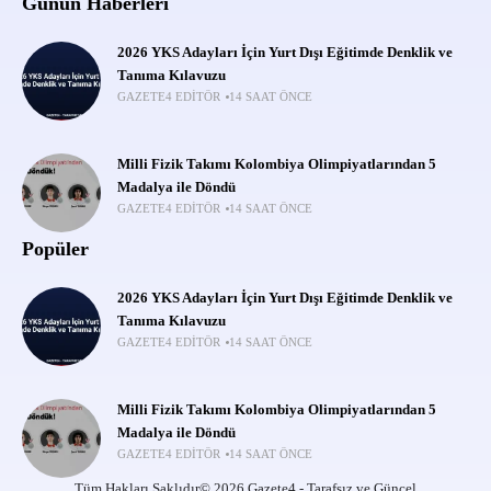
Günün Haberleri
2026 YKS Adayları İçin Yurt Dışı Eğitimde Denklik ve
Tanıma Kılavuzu
GAZETE4 EDITÖR
14 SAAT ÖNCE
Milli Fizik Takımı Kolombiya Olimpiyatlarından 5
Madalya ile Döndü
GAZETE4 EDITÖR
14 SAAT ÖNCE
Popüler
2026 YKS Adayları İçin Yurt Dışı Eğitimde Denklik ve
Tanıma Kılavuzu
GAZETE4 EDITÖR
14 SAAT ÖNCE
Milli Fizik Takımı Kolombiya Olimpiyatlarından 5
Madalya ile Döndü
GAZETE4 EDITÖR
14 SAAT ÖNCE
Tüm Hakları Saklıdır© 2026 Gazete4 - Tarafsız ve Güncel