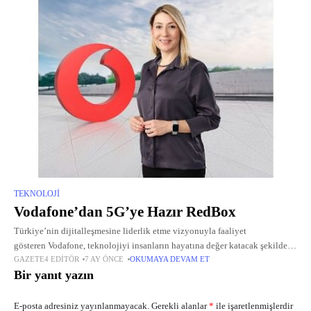
TEKNOLOJI
Vodafone’dan 5G’ye Hazır RedBox
Türkiye’nin dijitalleşmesine liderlik etme vizyonuyla faaliyet
gösteren Vodafone, teknolojiyi insanların hayatına değer katacak şekilde
GAZETE4 EDITÖR
7 AY ÖNCE
OKUMAYA DEVAM ET
sunmaya devam ediyor.
Bir yanıt yazın
E-posta adresiniz yayınlanmayacak.
Gerekli alanlar
*
ile işaretlenmişlerdir