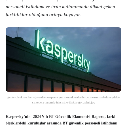
personeli istihdamı ve ürün kullanımında dikkat çeken
farklılıklar olduğunu ortaya koyuyor.
genis-olcekte-siber-guvenlik-kasperskynin-kucuk-sirketlerden-kurumsal-duzeydeki-
sirketlere-kaynak-tahsisine-iliskin-gorusleri.jpg
Kaspersky’nin 2024 Yılı BT Güvenlik Ekonomisi Raporu, farklı
ölçeklerdeki kuruluşlar arasında BT güvenlik personeli istihdamı