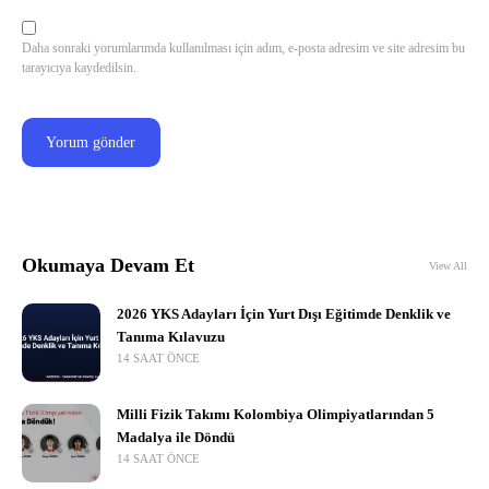
Daha sonraki yorumlarımda kullanılması için adım, e-posta adresim ve site adresim bu
tarayıcıya kaydedilsin.
Okumaya Devam Et
View All
2026 YKS Adayları İçin Yurt Dışı Eğitimde Denklik ve
Tanıma Kılavuzu
14 SAAT ÖNCE
Milli Fizik Takımı Kolombiya Olimpiyatlarından 5
Madalya ile Döndü
14 SAAT ÖNCE