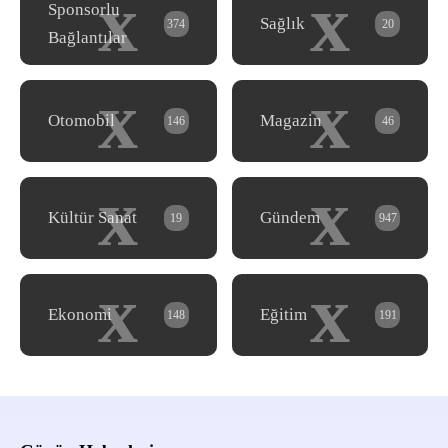
x
x
Sponsorlu
Sağlık
374
20
Bağlantılar
x
x
Otomobil
Magazin
146
46
x
x
Kültür Sanat
Gündem
19
947
x
x
Ekonomi
Eğitim
148
191