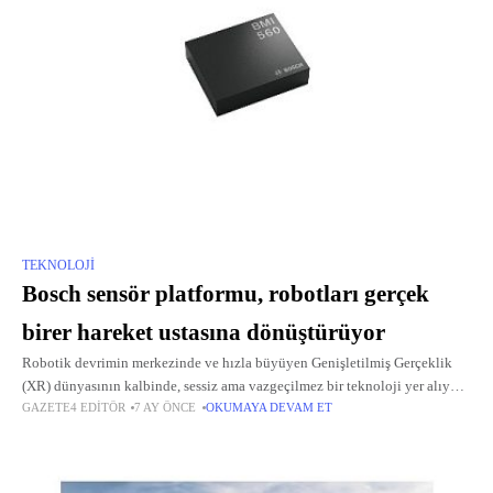
TEKNOLOJI
Bosch sensör platformu, robotları gerçek
birer hareket ustasına dönüştürüyor
Robotik devrimin merkezinde ve hızla büyüyen Genişletilmiş Gerçeklik
(XR) dünyasının kalbinde, sessiz ama vazgeçilmez bir teknoloji yer alıyor:
GAZETE4 EDITÖR
7 AY ÖNCE
OKUMAYA DEVAM ET
MEMS (Mikro-Elektro-Mekanik Sistemler) sensörleri.