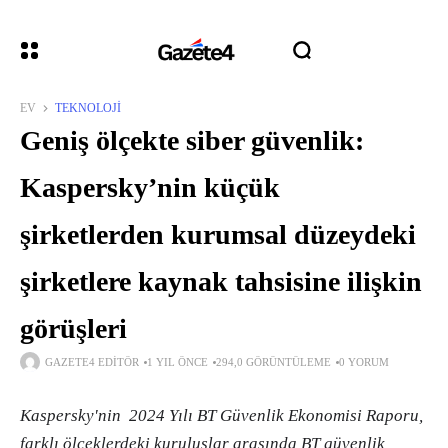
EV
TEKNOLOJI
Geniş ölçekte siber güvenlik:
Kaspersky’nin küçük
şirketlerden kurumsal düzeydeki
şirketlere kaynak tahsisine ilişkin
görüşleri
GAZETE4 EDITÖR
1 YIL ÖNCE
294,0 GÖRÜNTÜLEME
0 YORUM
Kaspersky'nin 2024 Yılı BT Güvenlik Ekonomisi Raporu,
farklı ölçeklerdeki kuruluşlar arasında BT güvenlik