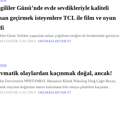
DEM
gililer Günü’nde evde sevdikleriyle kaliteli
an geçirmek isteyenlere TCL ile film ve oyun
fi
liler Günü, birlikte yaşanılan anları çoğaltma isteğini de beraberinde getiriyor.
TE4 EDITÖR
5 AY ÖNCE
OKUMAYA DEVAM ET
DEM
vmatik olaylardan kaçınmak doğal, ancak!
ar Üniversitesi NPİSTANBUL Hastanesi Klinik Psikolog Uluğ Çağrı Beyaz,
atik olaylara doğrudan maruz kalınmasa bile ortaya çıkabilen kaçınma
TE4 EDITÖR
5 AY ÖNCE
OKUMAYA DEVAM ET
nışlarının nedenleri, türleri ve etkileri hakkında açıklamalarda bulundu.