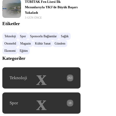
TÜBİTAK Fen Lisesi İlk
Mezunlarıyla YKS’de Büyük Başarı
Yakaladı
3 GÜN ÖNCE
Etiketler
Teknoloji
Spor
Sponsorlu Bağlantılar
Sağlık
Otomobil
Magazin
Kültür Sanat
Gündem
Ekonomi
Eğitim
Kategoriler
x
Teknoloji
263
x
Spor
18