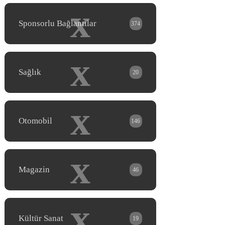
x
Sponsorlu Bağlantılar
374
x
Sağlık
20
x
Otomobil
146
x
Magazin
46
x
Kültür Sanat
19