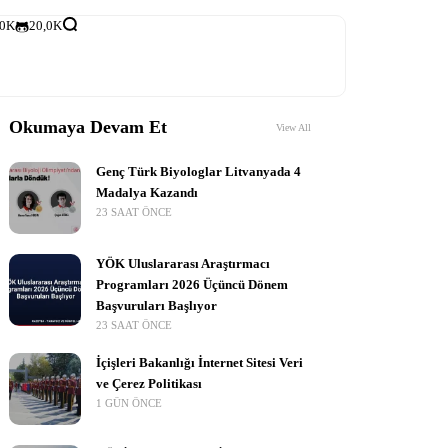
,0K
20,0K
Okumaya Devam Et
View All
Genç Türk Biyologlar Litvanyada 4
Madalya Kazandı
23 SAAT ÖNCE
YÖK Uluslararası Araştırmacı
Programları 2026 Üçüncü Dönem
Başvuruları Başlıyor
23 SAAT ÖNCE
İçişleri Bakanlığı İnternet Sitesi Veri
ve Çerez Politikası
1 GÜN ÖNCE