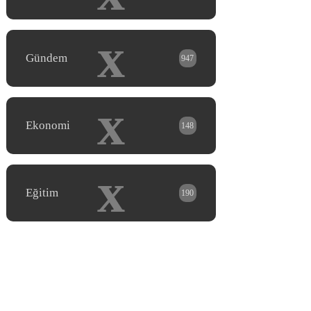
x
Gündem
947
x
Ekonomi
148
x
Eğitim
190