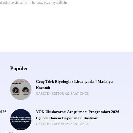
resim ve site adresim bu tarayıcıya kaydedilsin.
Popüler
Genç Türk Biyologlar Litvanyada 4 Madalya
Kazandı
GAZETE4 EDITÖR
23 SAAT ÖNCE
2026
YÖK Uluslararası Araştırmacı Programları 2026
Üçüncü Dönem Başvuruları Başlıyor
GAZETE4 EDITÖR
23 SAAT ÖNCE