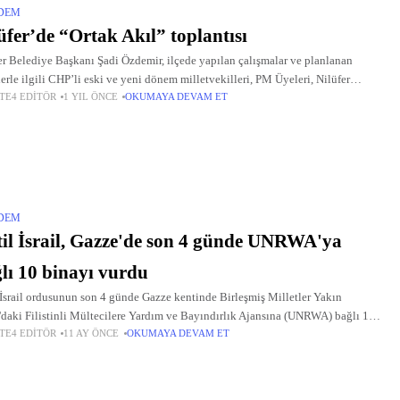
DEM
üfer’de “Ortak Akıl” toplantısı
er Belediye Başkanı Şadi Özdemir, ilçede yapılan çalışmalar ve planlanan
lerle ilgili CHP’li eski ve yeni dönem milletvekilleri, PM Üyeleri, Nilüfer
TE4 EDITÖR
1 YIL ÖNCE
OKUMAYA DEVAM ET
iye Meclisi Üyeleri ve CHP İlçe Başkanı’nın katılımıyla “Ortak
DEM
il İsrail, Gazze'de son 4 günde UNRWA'ya
lı 10 binayı vurdu
 İsrail ordusunun son 4 günde Gazze kentinde Birleşmiş Milletler Yakın
daki Filistinli Mültecilere Yardım ve Bayındırlık Ajansına (UNRWA) bağlı 10
TE4 EDITÖR
11 AY ÖNCE
OKUMAYA DEVAM ET
ı bombaladığı belirtildi.15/09/2025 01:32© TRT HABER Kaynak : TRT