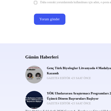
Daha sonraki yorumlarımda kullanılması için adım, e-posta ad
Günün Haberleri
Genç Türk Biyologlar Litvanyada 4 Madalya
Kazandı
GAZETE4 EDITÖR
23 SAAT ÖNCE
YÖK Uluslararası Araştırmacı Programları 
Üçüncü Dönem Başvuruları Başlıyor
GAZETE4 EDITÖR
23 SAAT ÖNCE