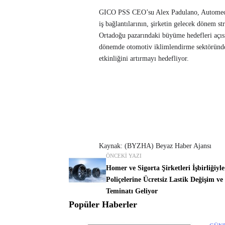
GICO PSS CEO’su Alex Padulano, Automechan
iş bağlantılarının, şirketin gelecek dönem str
Ortadoğu pazarındaki büyüme hedefleri açı
dönemde otomotiv iklimlendirme sektöründeki
etkinliğini artırmayı hedefliyor.
Kaynak: (BYZHA) Beyaz Haber Ajansı
ÖNCEKI YAZI
Homer ve Sigorta Şirketleri İşbirliğiyl
Poliçelerine Ücretsiz Lastik Değişim v
Teminatı Geliyor
Popüler Haberler