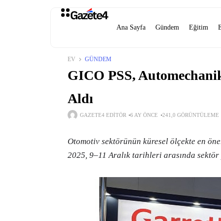
Ana Sayfa
Gündem
Eğitim
EV
GÜNDEM
GICO PSS, Automechanika
Aldı
GAZETE4 EDITÖR
6 AY ÖNCE
241,0 GÖRÜNTÜLEME
Otomotiv sektörünün küresel ölçekte en ön
2025, 9–11 Aralık tarihleri arasında sektör 