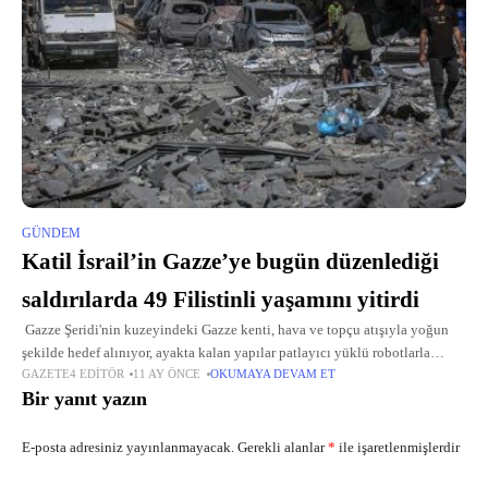
GÜNDEM
Katil İsrail’in Gazze’ye bugün düzenlediği
saldırılarda 49 Filistinli yaşamını yitirdi
Gazze Şeridi'nin kuzeyindeki Gazze kenti, hava ve topçu atışıyla yoğun
şekilde hedef alınıyor, ayakta kalan yapılar patlayıcı yüklü robotlarla
GAZETE4 EDITÖR
11 AY ÖNCE
OKUMAYA DEVAM ET
havaya uçuruluyor. İsrail askerleri Gazze kentinin batısındaki Rimal
Bir yanıt yazın
Mahallesi'nde
E-posta adresiniz yayınlanmayacak.
Gerekli alanlar
*
ile işaretlenmişlerdir