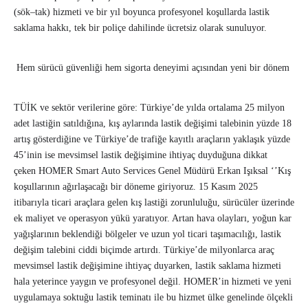
(sök–tak) hizmeti ve bir yıl boyunca profesyonel koşullarda lastik
saklama hakkı, tek bir poliçe dahilinde ücretsiz olarak sunuluyor.
Hem sürücü güvenliği hem sigorta deneyimi açısından yeni bir dönem
TÜİK ve sektör verilerine göre: Türkiye’de yılda ortalama 25 milyon
adet lastiğin satıldığına, kış aylarında lastik değişimi talebinin yüzde 18
artış gösterdiğine ve Türkiye’de trafiğe kayıtlı araçların yaklaşık yüzde
45’inin ise mevsimsel lastik değişimine ihtiyaç duyduğuna dikkat
çeken HOMER Smart Auto Services Genel Müdürü Erkan Işıksal ‘’Kış
koşullarının ağırlaşacağı bir döneme giriyoruz. 15 Kasım 2025
itibarıyla ticari araçlara gelen kış lastiği zorunluluğu, sürücüler üzerinde
ek maliyet ve operasyon yükü yaratıyor. Artan hava olayları, yoğun kar
yağışlarının beklendiği bölgeler ve uzun yol ticari taşımacılığı, lastik
değişim talebini ciddi biçimde artırdı. Türkiye’de milyonlarca araç
mevsimsel lastik değişimine ihtiyaç duyarken, lastik saklama hizmeti
hala yeterince yaygın ve profesyonel değil. HOMER’in hizmeti ve yeni
uygulamaya soktuğu lastik teminatı ile bu hizmet ülke genelinde ölçekli