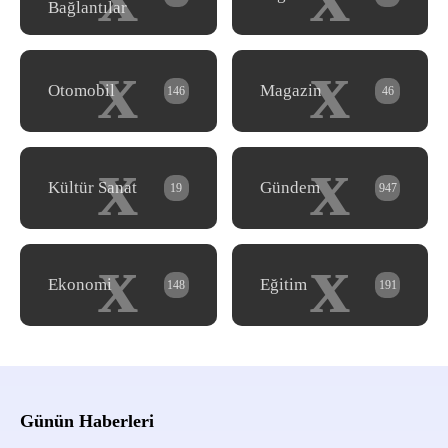
Bağlantılar
x
x
Otomobil
Magazin
146
46
x
x
Kültür Sanat
Gündem
19
947
x
x
Ekonomi
Eğitim
148
191
Günün Haberleri