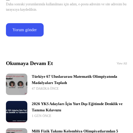
Daha sonraki yorumlarımda kullanılması için adım, e-posta adresim ve site adresim bu
tarayıcıya kaydedilsin.
Okumaya Devam Et
View All
Türkiye 67 Uluslararası Matematik Olimpiyatında
Madalyaları Topladı
47 DAKIKA ÖNCE
2026 YKS Adayları İçin Yurt Dışı Eğitimde Denklik ve
Tanıma Kılavuzu
1 GÜN ÖNCE
Milli Fizik Takımı Kolombiya Olimpiyatlarından 5