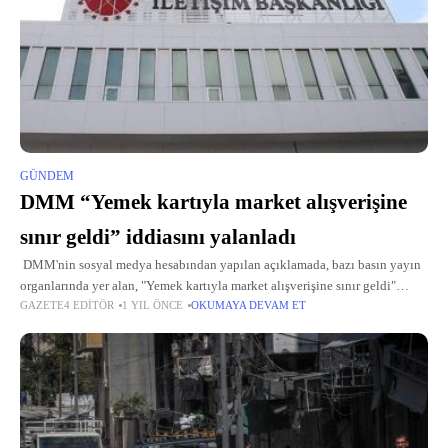
GÜNDEM
DMM “Yemek kartıyla market alışverişine
sınır geldi” iddiasını yalanladı
DMM'nin sosyal medya hesabından yapılan açıklamada, bazı basın yayın
organlarında yer alan, "Yemek kartıyla market alışverişine sınır geldi"
GAZETE4 EDITÖR
1 YIL ÖNCE
OKUMAYA DEVAM ET
iddiasının doğru olmadığı belirtildi. Sosyal Güvenlik Kurumunun (SGK),
yıl başından