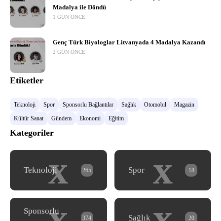
Madalya ile Döndü
1 GÜN ÖNCE
Genç Türk Biyologlar Litvanyada 4 Madalya Kazandı
2 GÜN ÖNCE
Etiketler
Teknoloji
Spor
Sponsorlu Bağlantılar
Sağlık
Otomobil
Magazin
Kültür Sanat
Gündem
Ekonomi
Eğitim
Kategoriler
x
x
Teknoloji
Spor
265
18
x
x
Sponsorlu
Sağlık
374
20