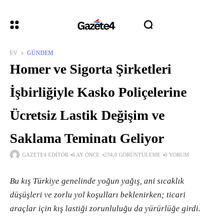
EV
GÜNDEM
Homer ve Sigorta Şirketleri
İşbirliğiyle Kasko Poliçelerine
Ücretsiz Lastik Değişim ve
Saklama Teminatı Geliyor
GAZETE4 EDITÖR
6 AY ÖNCE
234,0 GÖRÜNTÜLEME
0 YORUM
Bu kış Türkiye genelinde yoğun yağış, ani sıcaklık
düşüşleri ve zorlu yol koşulları beklenirken; ticari
araçlar için kış lastiği zorunluluğu da yürürlüğe girdi.