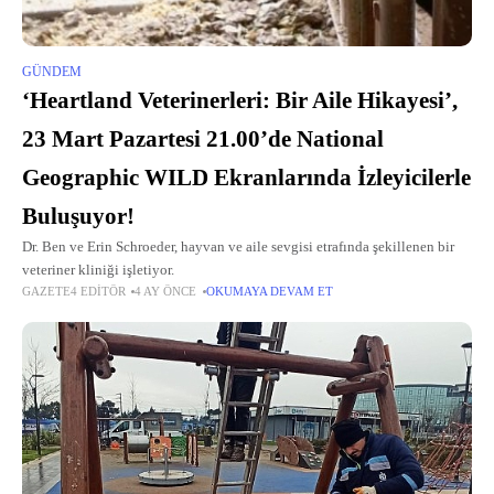
GÜNDEM
‘Heartland Veterinerleri: Bir Aile Hikayesi’,
23 Mart Pazartesi 21.00’de National
Geographic WILD Ekranlarında İzleyicilerle
Buluşuyor!
Dr. Ben ve Erin Schroeder, hayvan ve aile sevgisi etrafında şekillenen bir
veteriner kliniği işletiyor.
GAZETE4 EDITÖR
4 AY ÖNCE
OKUMAYA DEVAM ET