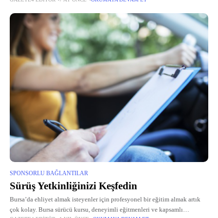
lisans, yüksek lisans veya doktora düzeyindeki bireyler için önemli bir
ihtiyaç haline
SPONSORLU BAĞLANTILAR
Sürüş Yetkinliğinizi Keşfedin
Bursa’da ehliyet almak isteyenler için profesyonel bir eğitim almak artık
çok kolay. Bursa sürücü kursu, deneyimli eğitmenleri ve kapsamlı