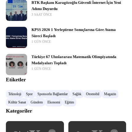
BTK Başkanı Karagözoğlu Güvenli İnternet İçin Yeni
Adımı Duyurdu
3 SAAT ÖNCE
KPSS 2026 1 Yerleştirme Sonuçlarına Göre Atama
Süreci Başladı
1 GÜN ÖNCE
Türkiye 67 Uluslararası Matematik Olimpiyatında
Madalyaları Topladı
1 GÜN ÖNCE
Etiketler
Teknoloji
Spor
Sponsorlu Bağlantılar
Sağlık
Otomobil
Magazin
Kültür Sanat
Gündem
Ekonomi
Eğitim
Kategoriler