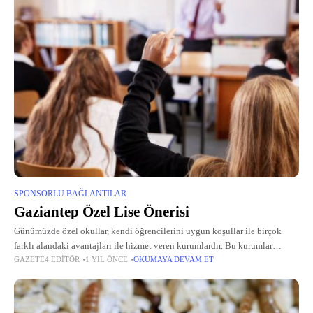
SPONSORLU BAĞLANTILAR
Gaziantep Özel Lise Önerisi
Günümüzde özel okullar, kendi öğrencilerini uygun koşullar ile birçok
farklı alandaki avantajları ile hizmet veren kurumlardır. Bu kurumlar
GAZETE4 EDITÖR
1 YIL ÖNCE
OKUMAYA DEVAM ET
arasında yer alan Özel Teknonet Fen Lisesi, üniversite sınavına yönelik
derslere ağırlık