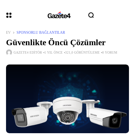
EV
SPONSORLU BAĞLANTILAR
Güvenlikte Öncü Çözümler
GAZETE4 EDITÖR
1 YIL ÖNCE
321,0 GÖRÜNTÜLEME
0 YORUM