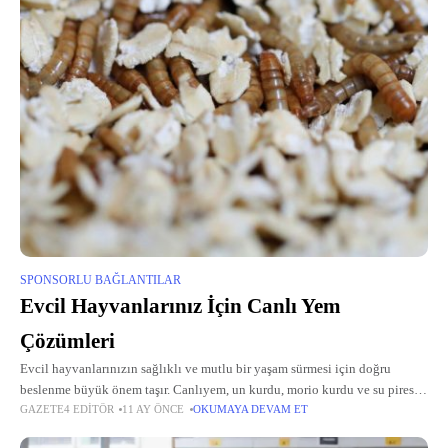
SPONSORLU BAĞLANTILAR
Evcil Hayvanlarınız İçin Canlı Yem
Çözümleri
Evcil hayvanlarınızın sağlıklı ve mutlu bir yaşam sürmesi için doğru
beslenme büyük önem taşır. Canlıyem, un kurdu, morio kurdu ve su piresi
GAZETE4 EDITÖR
11 AY ÖNCE
OKUMAYA DEVAM ET
gibi besleyici yemler, sürüngenlerden kuşlara, balıklardan kümes
hayvanlarına