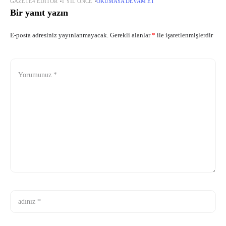
GAZETE4 EDITÖR
1 YIL ÖNCE
OKUMAYA DEVAM ET
müfredatıyla sürücü adaylarının yanında yer alıyor.
Bir yanıt yazın
E-posta adresiniz yayınlanmayacak.
Gerekli alanlar
*
ile işaretlenmişlerdir