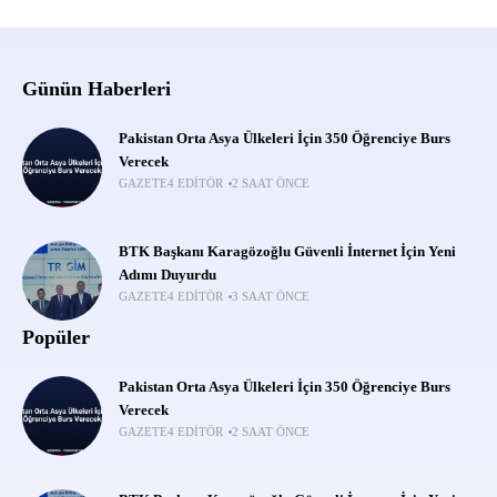
Günün Haberleri
Pakistan Orta Asya Ülkeleri İçin 350 Öğrenciye Burs
Verecek
GAZETE4 EDITÖR
2 SAAT ÖNCE
BTK Başkanı Karagözoğlu Güvenli İnternet İçin Yeni
Adımı Duyurdu
GAZETE4 EDITÖR
3 SAAT ÖNCE
Popüler
Pakistan Orta Asya Ülkeleri İçin 350 Öğrenciye Burs
Verecek
GAZETE4 EDITÖR
2 SAAT ÖNCE