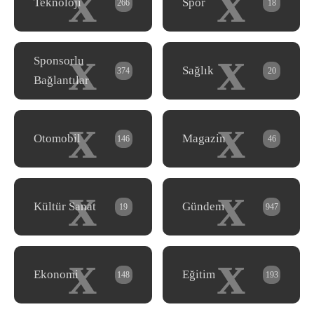
x
x
Teknoloji
Spor
266
18
x
x
Sponsorlu
Sağlık
374
20
Bağlantılar
x
x
Otomobil
Magazin
146
46
x
x
Kültür Sanat
Gündem
19
947
x
x
Ekonomi
Eğitim
148
193