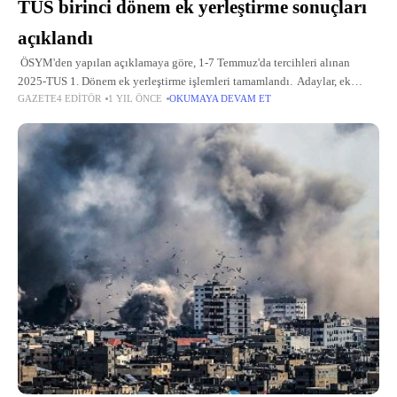
TUS birinci dönem ek yerleştirme sonuçları
açıklandı
ÖSYM'den yapılan açıklamaya göre, 1-7 Temmuz'da tercihleri alınan
2025-TUS 1. Dönem ek yerleştirme işlemleri tamamlandı. Adaylar, ek
GAZETE4 EDITÖR
1 YIL ÖNCE
OKUMAYA DEVAM ET
yerleştirme sonuçlarına ÖSYM'nin "https://sonuc.osym.gov.tr" adresinden
T.C. kimlik numarası ve aday şifresiyle