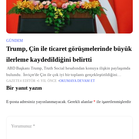
GÜNDEM
Trump, Çin ile ticaret görüşmelerinde büyük
ilerleme kaydedildiğini belirtti
ABD Başkanı Trump, Truth Social hesabından konuya ilişkin paylaşımda
bulundu. İsviçre'de Çin ile çok iyi bir toplantı gerçekleştirildiğini
GAZETE4 EDITÖR
1 YIL ÖNCE
OKUMAYA DEVAM ET
kaydeden Trump, "Pek çok şey görüşüldü, birçok konuda mutabık kalındı.
Bir yanıt yazın
E-posta adresiniz yayınlanmayacak.
Gerekli alanlar
*
ile işaretlenmişlerdir