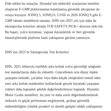
Elde edilen bu sonuçlar, Hyundai’nin elektrikli araçlarının temelini
oluşturan E-GMP platformunun kanıtlanmış güvenlik altyapısını da
ortaya koyuyor. IONIQ 5, IONIQ 6, GV60 ve 2026 IONIQ 9 gibi E-
GMP tabanlı modellerin tamamı, IIHS’nin 2025 yılı için daha da
sıkılaştırılan kriterleri altında TOP SAFETY PICK+ derecesi elde etti.
Bu başarı; yolcu koruması, yapısal dayanıklılık ve ileri güvenlik
teknolojilerinde platform bazlı yaklaşımın gücünü yansıtıyor.
IIHS’nin 2025’te Sıkılaştırılan Test Kriterleri
IIHS, 2025 itibarıyla özellikle arka koltuk yolcu güvenliği odağında
test standartlarını daha da yükseltti. Güncellenen orta düzey önden
çarpışma testinde, çocuklar veya daha küçük yetişkinleri temsil eden
yeni arka koltuk mankenleri kullanılarak gerçek hayattaki çarpışma
riskleri daha kapsamlı şekilde değerlendirilmeye başlandı. Hyundai
Motor Grubu modelleri, bu yeni ve daha zorlu değerlendirmelerde
istikrarlı ve güçlü performans sergileyerek, grubun güvenlik
mühendisliğine yönelik proaktif ve sürekli gelişim odaklı yaklaşımını