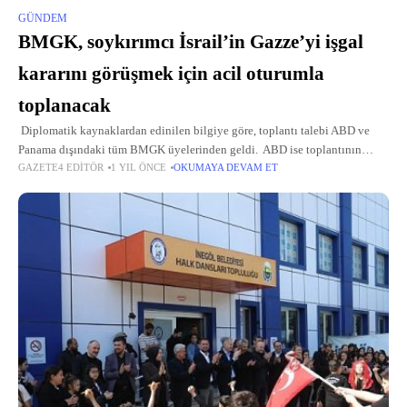
GÜNDEM
BMGK, soykırımcı İsrail’in Gazze’yi işgal
kararını görüşmek için acil oturumla
toplanacak
Diplomatik kaynaklardan edinilen bilgiye göre, toplantı talebi ABD ve
Panama dışındaki tüm BMGK üyelerinden geldi. ABD ise toplantının
GAZETE4 EDITÖR
1 YIL ÖNCE
OKUMAYA DEVAM ET
gerçekleşmemesi için ısrarlı tutum sergiledi. BMGK acil oturumu, 9