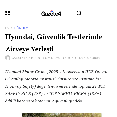
EV
GÜNDEM
Hyundai, Güvenlik Testlerinde
Zirveye Yerleşti
GAZETE4 EDITÖR
6 AY ÖNCE
250,0 GÖRÜNTÜLEME
0 YORUM
Hyundai Motor Grubu, 2025 yılı Amerikan IIHS Otoyol
Güvenliği Sigorta Enstitüsü (Insurance Institute for
Highway Safety) değerlendirmelerinde toplam 21 TOP
SAFETY PICK (TSP) ve TOP SAFETY PICK+ (TSP+)
ödülü kazanarak otomotiv güvenliğindeki...