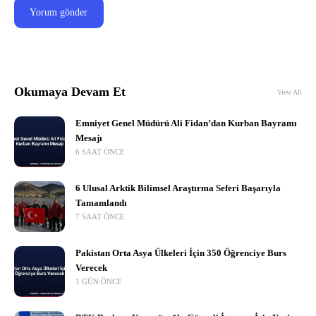
Okumaya Devam Et
View All
Emniyet Genel Müdürü Ali Fidan’dan Kurban Bayramı
Mesajı
6 SAAT ÖNCE
6 Ulusal Arktik Bilimsel Araştırma Seferi Başarıyla
Tamamlandı
7 SAAT ÖNCE
Pakistan Orta Asya Ülkeleri İçin 350 Öğrenciye Burs
Verecek
1 GÜN ÖNCE