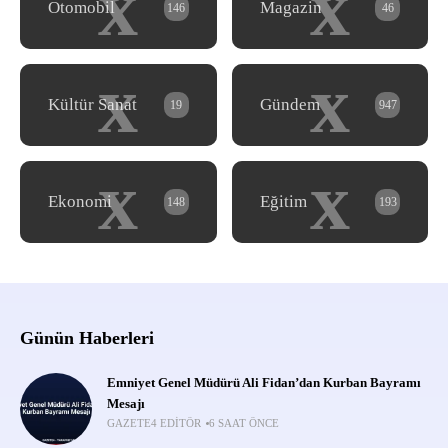
x
x
Otomobil
Magazin
146
46
x
x
Kültür Sanat
Gündem
19
947
x
x
Ekonomi
Eğitim
148
193
Günün Haberleri
Emniyet Genel Müdürü Ali Fidan’dan Kurban Bayramı
Mesajı
GAZETE4 EDITÖR
6 SAAT ÖNCE