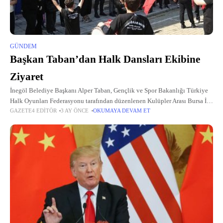
GÜNDEM
Başkan Taban’dan Halk Dansları Ekibine
Ziyaret
İnegöl Belediye Başkanı Alper Taban, Gençlik ve Spor Bakanlığı Türkiye
Halk Oyunları Federasyonu tarafından düzenlenen Kulüpler Arası Bursa İl
GAZETE4 EDITÖR
3 AY ÖNCE
OKUMAYA DEVAM ET
Yarışması’ndan 3 birincilik ve 1 ikincilik olmak üzere 4 ayrı dereceyle...