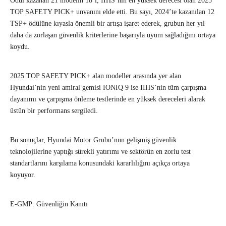
Ödül kazanan 21 modelin 18’i, IIHS’nin en yüksek derecesi olan 2025
TOP SAFETY PICK+ unvanını elde etti. Bu sayı, 2024’te kazanılan 12
TSP+ ödülüne kıyasla önemli bir artışa işaret ederek, grubun her yıl
daha da zorlaşan güvenlik kriterlerine başarıyla uyum sağladığını ortaya
koydu.
2025 TOP SAFETY PICK+ alan modeller arasında yer alan
Hyundai’nin yeni amiral gemisi IONIQ 9 ise IIHS’nin tüm çarpışma
dayanımı ve çarpışma önleme testlerinde en yüksek dereceleri alarak
üstün bir performans sergiledi.
Bu sonuçlar, Hyundai Motor Grubu’nun gelişmiş güvenlik
teknolojilerine yaptığı sürekli yatırımı ve sektörün en zorlu test
standartlarını karşılama konusundaki kararlılığını açıkça ortaya
koyuyor.
E-GMP: Güvenliğin Kanıtı