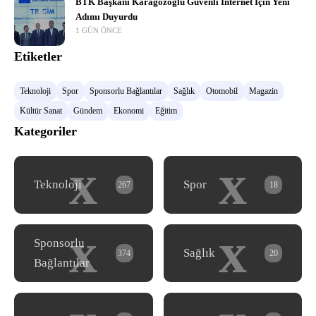
BTK Başkanı Karagözoğlu Güvenli İnternet İçin Yeni
Adımı Duyurdu
1 GÜN ÖNCE
Etiketler
Teknoloji
Spor
Sponsorlu Bağlantılar
Sağlık
Otomobil
Magazin
Kültür Sanat
Gündem
Ekonomi
Eğitim
Kategoriler
x
x
Teknoloji
Spor
267
18
x
x
Sponsorlu
Sağlık
374
20
Bağlantılar