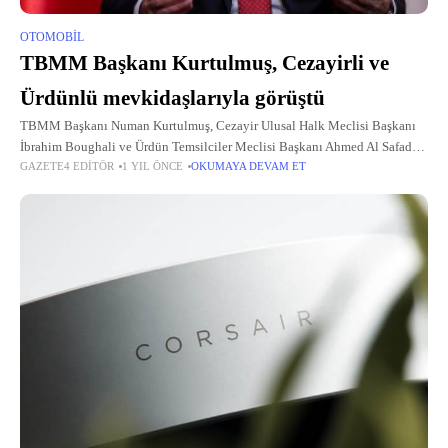
OTOMOBIL
TBMM Başkanı Kurtulmuş, Cezayirli ve
Ürdünlü mevkidaşlarıyla görüştü
TBMM Başkanı Numan Kurtulmuş, Cezayir Ulusal Halk Meclisi Başkanı
İbrahim Boughali ve Ürdün Temsilciler Meclisi Başkanı Ahmed Al Safadi
GAZETE4 EDITÖR
1 YIL ÖNCE
OKUMAYA DEVAM ET
ile ayrı ayrı telefonda görüştü. "Filistin Dostu Parlamento Başkanları Grubu
Toplantısı"