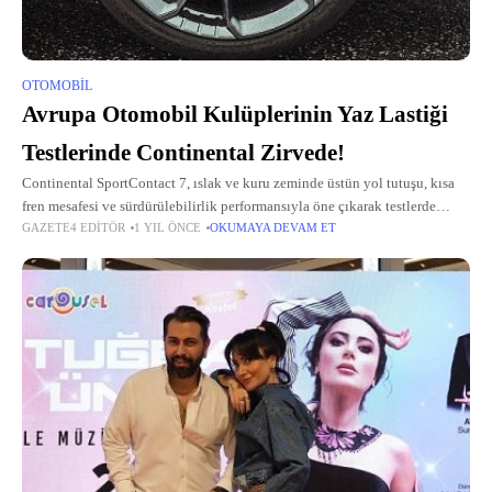
OTOMOBIL
Avrupa Otomobil Kulüplerinin Yaz Lastiği
Testlerinde Continental Zirvede!
Continental SportContact 7, ıslak ve kuru zeminde üstün yol tutuşu, kısa
fren mesafesi ve sürdürülebilirlik performansıyla öne çıkarak testlerde
GAZETE4 EDITÖR
1 YIL ÖNCE
OKUMAYA DEVAM ET
zirveye yerleşti.