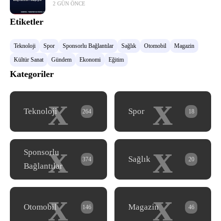
2 GÜN ÖNCE
Etiketler
Teknoloji
Spor
Sponsorlu Bağlantılar
Sağlık
Otomobil
Magazin
Kültür Sanat
Gündem
Ekonomi
Eğitim
Kategoriler
x
x
Teknoloji
Spor
264
18
x
x
Sponsorlu
Sağlık
374
20
Bağlantılar
x
x
Otomobil
Magazin
146
46