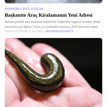
SPONSORLU BAĞLANTILAR
Başkentte Araç Kiralamanın Yeni Adresi
Ankara günlük araç kiralama hizmetiyle, başkentte özgürce seyahat etmek
isteyenler için Akkor Tur en iyi çözümleri sunuyor. 2010’dan beri sektörde
GAZETE4 EDITÖR
1 YIL ÖNCE
OKUMAYA DEVAM ET
faaliyet gösteren firma, müşteri odaklı hizmet anlayışıyla dikkat çekiyor.
Türkiye’nin