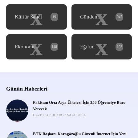
x
x
Kültür Sanat
Gündem
19
947
x
x
Ekonomi
Eğitim
148
193
Günün Haberleri
Pakistan Orta Asya Ülkeleri İçin 350 Öğrenciye Burs
Verecek
GAZETE4 EDITÖR
7 SAAT ÖNCE
BTK Başkanı Karagözoğlu Güvenli İnternet İçin Yeni