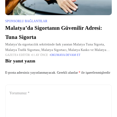
SPONSORLU BAĞLANTILAR
Malatya’da Sigortanın Güvenilir Adresi:
Tuna Sigorta
Malatya’da sigortacılık sektöründe fark yaratan Malatya Tuna Sigorta,
Malatya Trafik Sigortası, Malatya Sigortacı, Malatya Kasko ve Malatya
GAZETE4 EDITÖR
11 AY ÖNCE
OKUMAYA DEVAM ET
Sağlık Sigortası hizmetleriyle müşterilerinin yanında. Geniş ürün yelpazesi
Bir yanıt yazın
ve müşteri odaklı yaklaşımıyla, bireylerden
E-posta adresiniz yayınlanmayacak.
Gerekli alanlar
*
ile işaretlenmişlerdir