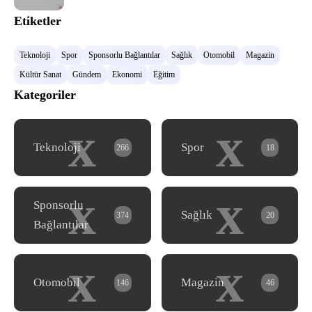
Etiketler
Teknoloji
Spor
Sponsorlu Bağlantılar
Sağlık
Otomobil
Magazin
Kültür Sanat
Gündem
Ekonomi
Eğitim
Kategoriler
x
x
Teknoloji
Spor
266
18
x
x
Sponsorlu
Sağlık
374
20
Bağlantılar
x
x
Otomobil
Magazin
146
46