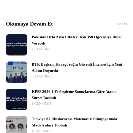
Okumaya Devam Et
View All
Pakistan Orta Asya Ülkeleri İçin 350 Öğrenciye Burs
Verecek
7 SAAT ÖNCE
BTK Başkanı Karagözoğlu Güvenli İnternet İçin Yeni
Adımı Duyurdu
8 SAAT ÖNCE
KPSS 2026 1 Yerleştirme Sonuçlarına Göre Atama
Süreci Başladı
1 GÜN ÖNCE
Türkiye 67 Uluslararası Matematik Olimpiyatında
Madalyaları Topladı
1 GÜN ÖNCE