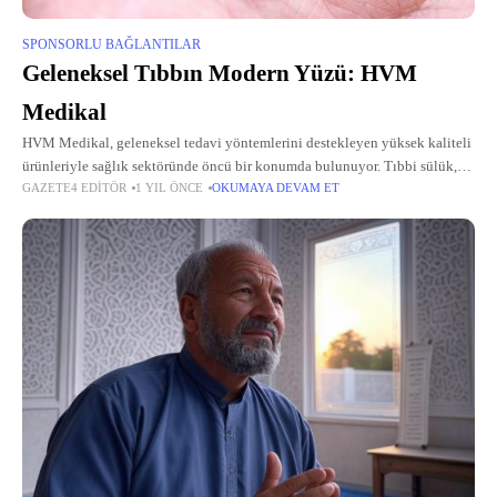
SPONSORLU BAĞLANTILAR
Geleneksel Tıbbın Modern Yüzü: HVM
Medikal
HVM Medikal, geleneksel tedavi yöntemlerini destekleyen yüksek kaliteli
ürünleriyle sağlık sektöründe öncü bir konumda bulunuyor. Tıbbi sülük,
GAZETE4 EDITÖR
1 YIL ÖNCE
OKUMAYA DEVAM ET
hacamat kupası ve hacamat malzemeleri gibi ürünleriyle, doğal şifa
arayanlara güvenilir çözümler sunuyor.