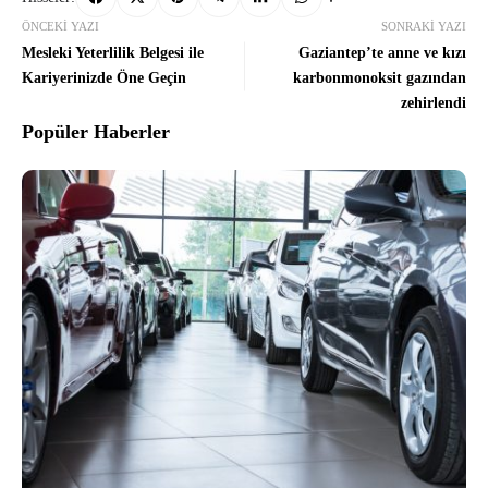
ÖNCEKI YAZI
SONRAKI YAZI
Mesleki Yeterlilik Belgesi ile
Gaziantep’te anne ve kızı
Kariyerinizde Öne Geçin
karbonmonoksit gazından
zehirlendi
Popüler Haberler