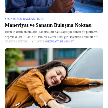
SPONSORLU BAĞLANTILAR
Maneviyat ve Sanatın Buluşma Noktası
İslam’ın derin anlamlarını sanatsal bir bakış açısıyla sunan bir platform,
deprem duası, Allahın 99 ismi ve ayetel kürsi gibi kıymetli konuları bir
GAZETE4 EDITÖR
1 YIL ÖNCE
OKUMAYA DEVAM ET
araya getiriyor. Bu site, duaların Türkçe anlamlarından Arapça