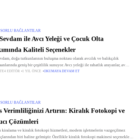
SORLU BAĞLANTILAR
Sevdam ile Avcı Yeleği ve Çocuk Olta
ımında Kaliteli Seçenekler
vdam, doğa tutkunlarının buluşma noktası olarak avcılık ve balıkçılık
anlarında geniş bir çeşitlilik sunuyor. Avcı yeleği ile rahatlık arayanlar, av
TE4 EDITÖR
1 YIL ÖNCE
OKUMAYA DEVAM ET
ları ile keskin bir performans isteyenler ve çocuk olta
SORLU BAĞLANTILAR
s Verimliliğinizi Artırın: Kiralık Fotokopi ve
ıcı Çözümleri
ı kiralama ve kiralık fotokopi hizmetleri, modern işletmelerin vazgeçilmez
açlarından biri haline gelmiştir. Özellikle kiralık fotokopi makinesi seçenekleri