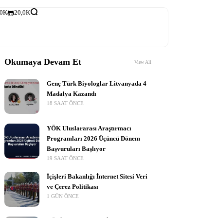
,0K
20,0K
Okumaya Devam Et
View All
Genç Türk Biyologlar Litvanyada 4
Madalya Kazandı
18 SAAT ÖNCE
YÖK Uluslararası Araştırmacı
Programları 2026 Üçüncü Dönem
Başvuruları Başlıyor
19 SAAT ÖNCE
İçişleri Bakanlığı İnternet Sitesi Veri
ve Çerez Politikası
1 GÜN ÖNCE