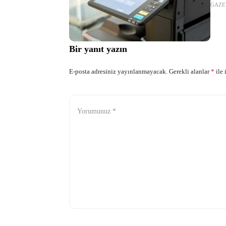
GAZE
ile i
maliy
Bir yanıt yazın
E-posta adresiniz yayınlanmayacak.
Gerekli alanlar
*
ile 