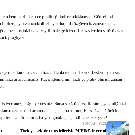
k için hem teorik hem de pratik eğitimlere odaklanıyor. Güncel trafik
i edinirken, aynı zamanda direksiyon başında özgüven kazanıyorsunuz.
ğrenme sürecinizi daha keyifli hale getiriyor. Her seviyeden sürücü adayına
antaj sağlıyor.
eyen bu kurs, sınavlara hazırlıkta da iddialı. Teorik derslerin yanı sıra
ınızı artırabilirsiniz. Kayıt işlemlerinin hızlı ve pratik olması, zaman
or.
 istiyorsanız, doğru yerdesiniz. Bursa sürücü kursu ile sürüş yetkinliğinizi
yet kursu seçenekleri arasında öne çıkan bu kurum, Bursa özel sürücü kursu
ayallerinize bir adım daha yaklaşmak için şimdi harekete geçin!
SONRAKI YAZI
ttı
Türkiye, sektör temsilcileriyle MIPIM’de yerini