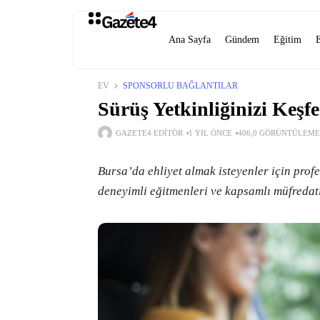
Ana Sayfa
Gündem
Eğitim
EV
SPONSORLU BAĞLANTILAR
Sürüş Yetkinliğinizi Keşf
GAZETE4 EDITÖR
1 YIL ÖNCE
406,0 GÖRÜNTÜLEME
Bursa’da ehliyet almak isteyenler için prof
deneyimli eğitmenleri ve kapsamlı müfredat