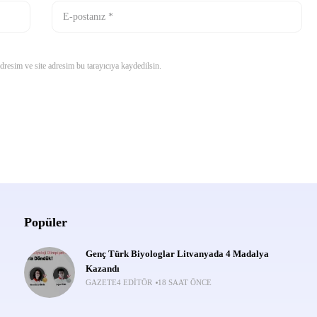
resim ve site adresim bu tarayıcıya kaydedilsin.
Popüler
Genç Türk Biyologlar Litvanyada 4 Madalya
Kazandı
GAZETE4 EDITÖR
18 SAAT ÖNCE