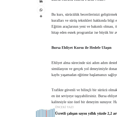
Bu kurs, sürücülük becerilerinizi geliştirme
kuralları ve sürüş teknikleri hakkında bilg
Eğitim araçlarının yeni ve bakımlı olması, ö
hitap eden esnek programlar ise büyük bir av
Bursa Ehliyet Kursu ile Hedefe Ulaşın
Ehliyet alma sürecinde sizi adım adım destekl
simülasyon ve gerçek yol deneyimiyle donanım
kaybı yaşamadan eğitime başlamanızı sağlıy
Trafikte güvenli ve bilinçli bir sürücü olmak
en üst seviyeye taşıyabilirsiniz. Bursa ehli
kalitesiyle size özel bir deneyim sunuyor. H
ÖNCEKI YAZI
Ücretli çalışan sayısı yıllık yüzde 2,2 ar