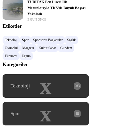
TÜBİTAK Fen Lisesi İlk
Mezunlarıyla YKS’de Büyük Başarı
Yakaladı
3 GÜN ÖNCE
Etiketler
Teknoloji
Spor
Sponsorlu Bağlantılar
Sağlık
Otomobil
Magazin
Kültür Sanat
Gündem
Ekonomi
Eğitim
Kategoriler
x
Teknoloji
263
x
Spor
18