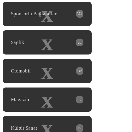
x
Sponsorlu Bağlantılar
374
x
Sağlık
20
x
Otomobil
146
x
Magazin
46
x
Kültür Sanat
19