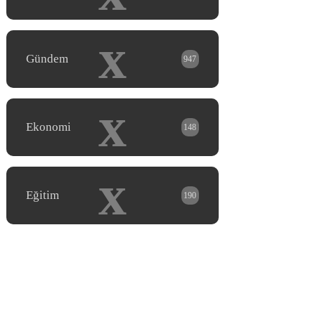
x
Gündem
947
x
Ekonomi
148
x
Eğitim
190