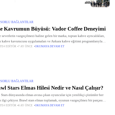
aldı
SORLU BAĞLANTILAR
e Kavrumun Büyüsü: Vador Coffee Deneyimi
 severlerin vazgeçilmezi haline gelen bir marka, toptan kahve ayrıcalıkları,
n kahve kavurucusu uygulamaları ve Ankara kahve eğitimi programlarıyla
TE4 EDITÖR
7 AY ÖNCE
OKUMAYA DEVAM ET
t çekiyor. Haftalık taze kavrumlar ve işletmelere özel çözümlerle kahveyi bir
SORLU BAĞLANTILAR
wl Stars Elmas Hilesi Nedir ve Nasıl Çalışır?
 Stars dünyasında elmas avına çıkan oyuncular için yenilikçi çözümler her
 ilgi çekiyor. Brawl stars elmas toplamak, oyunun vazgeçilmez bir parçası
TE4 EDITÖR
6 AY ÖNCE
OKUMAYA DEVAM ET
e gelirken, brawl stars elmas hilesi seçenekleri de