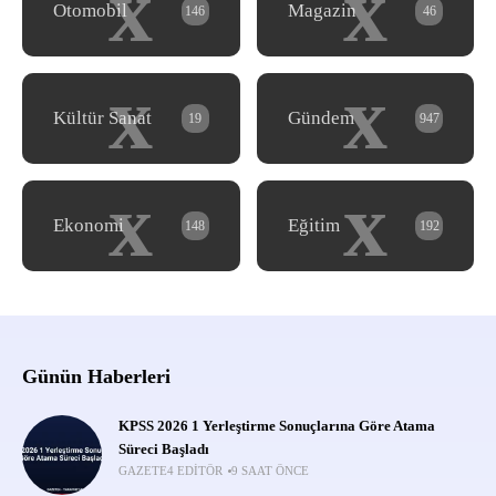
x
x
Otomobil
Magazin
146
46
x
x
Kültür Sanat
Gündem
19
947
x
x
Ekonomi
Eğitim
148
192
Günün Haberleri
KPSS 2026 1 Yerleştirme Sonuçlarına Göre Atama
Süreci Başladı
GAZETE4 EDITÖR
9 SAAT ÖNCE