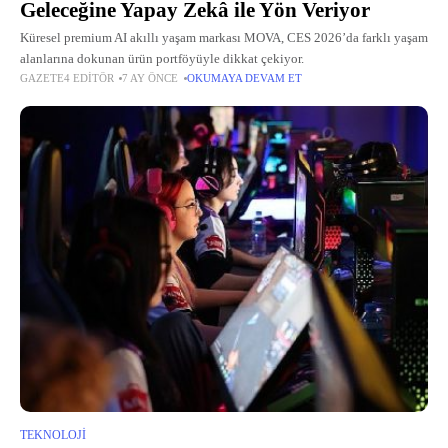
Geleceğine Yapay Zekâ ile Yön Veriyor
Küresel premium AI akıllı yaşam markası MOVA, CES 2026’da farklı yaşam
alanlarına dokunan ürün portföyüyle dikkat çekiyor.
GAZETE4 EDITÖR
7 AY ÖNCE
OKUMAYA DEVAM ET
TEKNOLOJI