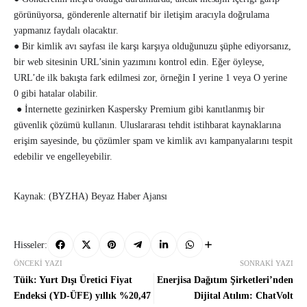
görünüyorsa, gönderenle alternatif bir iletişim aracıyla doğrulama
yapmanız faydalı olacaktır.
● Bir kimlik avı sayfası ile karşı karşıya olduğunuzu şüphe ediyorsanız,
bir web sitesinin URL’sinin yazımını kontrol edin. Eğer öyleyse,
URL’de ilk bakışta fark edilmesi zor, örneğin I yerine 1 veya O yerine
0 gibi hatalar olabilir.
● İnternette gezinirken Kaspersky Premium gibi kanıtlanmış bir
güvenlik çözümü kullanın. Uluslararası tehdit istihbarat kaynaklarına
erişim sayesinde, bu çözümler spam ve kimlik avı kampanyalarını tespit
edebilir ve engelleyebilir.
Kaynak: (BYZHA) Beyaz Haber Ajansı
Hisseler:
ÖNCEKI YAZI
SONRAKI YAZI
Tüik: Yurt Dışı Üretici Fiyat
Enerjisa Dağıtım Şirketleri’nden
Endeksi (YD-ÜFE) yıllık %20,47
Dijital Atılım: ChatVolt