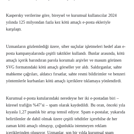
Kaspersky verilerine göre, bireysel ve kurumsal kullanıcılar 2024
yılında 125 milyondan fazla kez kötü amaçlı e-posta ekleriyle
karşılaştı.
Uzmanların gözlemlediği üzere, siber suçlular işletmeleri hedef alan e-
posta kampanyalarında çeşitli taktikler kullandı. Bunlar arasında, kötü
amaçlı içerik barındıran parola korumalı arşivler ve masum görünen
SVG formatındaki kötü amaçlı görseller yer aldı. Saldırganlar, sahte
mahkeme çağrıları, aldatıcı fırsatlar, sahte resmi bildirimler ve benzeri
yöntemlerle kurbanları kötü amaçlı içeriklere tıklamaya yönlendirdi.
Kurumsal e-posta kutularındaki neredeyse her iki e-postadan biri –
küresel trafiğin %47’si – spam olarak kaydedildi. Bu oran, önceki yıla
kıyasla 1,27 puanlık bir artışı temsil ediyor. Spam e-postalar, yukarıda
belirtilenler de dahil olmak üzere çeşitli tehditler içerebilse de her
zaman kötü amaçlı olmayıp, çoğunlukla istenmeyen reklam
içeriklerinden oluşuyor. Uzmanlar, son bir yılda kurumsal spam