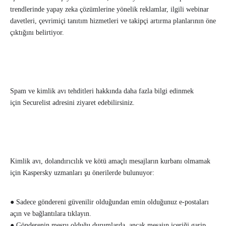
trendlerinde yapay zeka çözümlerine yönelik reklamlar, ilgili webinar
davetleri, çevrimiçi tanıtım hizmetleri ve takipçi artırma planlarının öne
çıktığını belirtiyor.
Spam ve kimlik avı tehditleri hakkında daha fazla bilgi edinmek
için Securelist adresini ziyaret edebilirsiniz.
Kimlik avı, dolandırıcılık ve kötü amaçlı mesajların kurbanı olmamak
için Kaspersky uzmanları şu önerilerde bulunuyor:
● Sadece göndereni güvenilir olduğundan emin olduğunuz e-postaları
açın ve bağlantılara tıklayın.
● Gönderenin meşru olduğu durumlarda, ancak mesajın içeriği garip