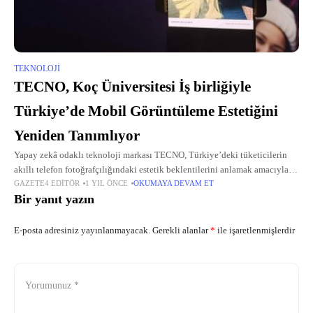
TEKNOLOJI
TECNO, Koç Üniversitesi İş birliğiyle
Türkiye’de Mobil Görüntüleme Estetiğini
Yeniden Tanımlıyor
Yapay zekâ odaklı teknoloji markası TECNO, Türkiye’deki tüketicilerin
akıllı telefon fotoğrafçılığındaki estetik beklentilerini anlamak amacıyla
GAZETE4 EDITÖR
1 YIL ÖNCE
OKUMAYA DEVAM ET
Türkiye'nin önde gelen araştırma üniversitelerinden Koç Üniversitesi ile iş
Bir yanıt yazın
birliği yapıyor.
E-posta adresiniz yayınlanmayacak.
Gerekli alanlar
*
ile işaretlenmişlerdir