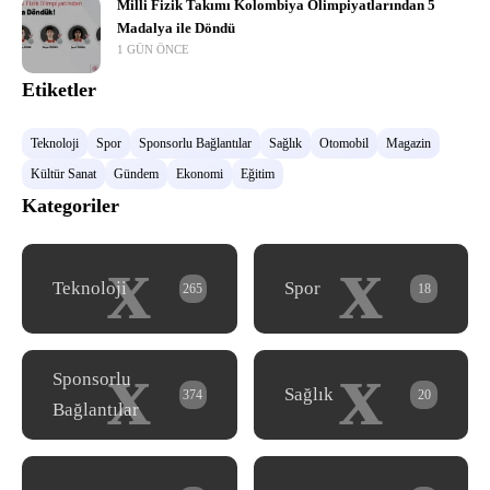
Milli Fizik Takımı Kolombiya Olimpiyatlarından 5
Madalya ile Döndü
1 GÜN ÖNCE
Etiketler
Teknoloji
Spor
Sponsorlu Bağlantılar
Sağlık
Otomobil
Magazin
Kültür Sanat
Gündem
Ekonomi
Eğitim
Kategoriler
x
x
Teknoloji
Spor
265
18
x
x
Sponsorlu
Sağlık
374
20
Bağlantılar