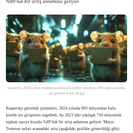
%89'luk bir artış anlamına geliyor.
kaspersky-2024te-siber-tehditlerin-artmasiyla-birlikte-neredeyse-900-milyon-kimlik-
avi-girisimi-tespit-etti.jpg
Kaspersky güvenlik çözümleri, 2024 yılında 893 milyondan fazla
kimlik avı girişimini engelledi, bu 2023’teki yaklaşık 710 milyonluk
toplam sayıya kıyasla %89’luk bir artış anlamına geliyor. Mayıs-
Temmuz ayları arasındaki artış (aşağıdaki grafikte gösterildiği gibi)