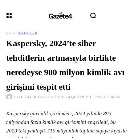
EV
TEKNOLOJI
Kaspersky, 2024’te siber
tehditlerin artmasıyla birlikte
neredeyse 900 milyon kimlik avı
girişimi tespit etti
GAZETE4 EDITÖR
1 YIL ÖNCE
343,0 GÖRÜNTÜLEME
0 YORUM
Kaspersky güvenlik çözümleri, 2024 yılında 893
milyondan fazla kimlik avı girişimini engelledi, bu
2023'teki yaklaşık 710 milyonluk toplam sayıya kıyasla