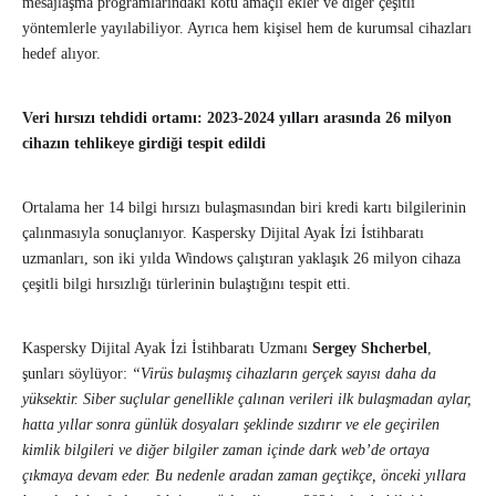
mesajlaşma programlarındaki kötü amaçlı ekler ve diğer çeşitli
yöntemlerle yayılabiliyor. Ayrıca hem kişisel hem de kurumsal cihazları
hedef alıyor.
Veri hırsızı tehdidi ortamı: 2023-2024 yılları arasında 26 milyon
cihazın tehlikeye girdiği tespit edildi
Ortalama her 14 bilgi hırsızı bulaşmasından biri kredi kartı bilgilerinin
çalınmasıyla sonuçlanıyor. Kaspersky Dijital Ayak İzi İstihbaratı
uzmanları, son iki yılda Windows çalıştıran yaklaşık 26 milyon cihaza
çeşitli bilgi hırsızlığı türlerinin bulaştığını tespit etti.
Kaspersky Dijital Ayak İzi İstihbaratı Uzmanı
Sergey Shcherbel
,
şunları söylüyor:
“Virüs bulaşmış cihazların gerçek sayısı daha da
yüksektir. Siber suçlular genellikle çalınan verileri ilk bulaşmadan aylar,
hatta yıllar sonra günlük dosyaları şeklinde sızdırır ve ele geçirilen
kimlik bilgileri ve diğer bilgiler zaman içinde dark web’de ortaya
çıkmaya devam eder. Bu nedenle aradan zaman geçtikçe, önceki yıllara