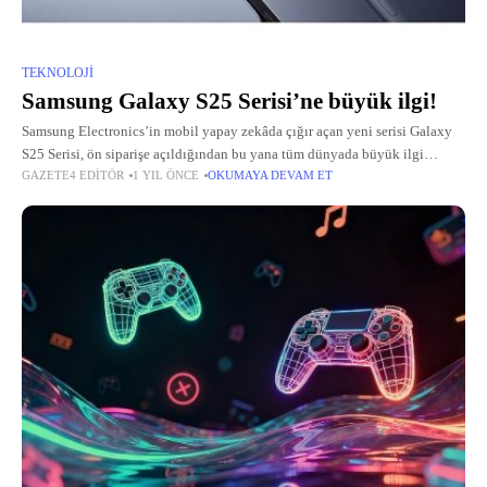
TEKNOLOJI
Samsung Galaxy S25 Serisi’ne büyük ilgi!
Samsung Electronics’in mobil yapay zekâda çığır açan yeni serisi Galaxy
S25 Serisi, ön siparişe açıldığından bu yana tüm dünyada büyük ilgi
GAZETE4 EDITÖR
1 YIL ÖNCE
OKUMAYA DEVAM ET
görmeye devam ediyor.