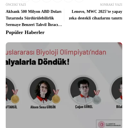
ÖNCEKI YAZI
SONRAKI YAZI
Akbank 500 Milyon ABD Doları
Lenovo, MWC 2025’te yapay
Tutarında Sürdürülebilirlik
zeka destekli cihazlarını tanıttı
Sermaye Benzeri Tahvil İhracı
Gerçekleştirdi
Popüler Haberler