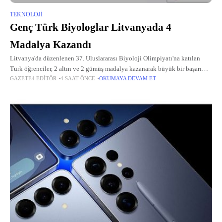
TEKNOLOJI
Genç Türk Biyologlar Litvanyada 4
Madalya Kazandı
Litvanya'da düzenlenen 37. Uluslararası Biyoloji Olimpiyatı'na katılan
Türk öğrenciler, 2 altın ve 2 gümüş madalya kazanarak büyük bir başarı
GAZETE4 EDITÖR
4 SAAT ÖNCE
OKUMAYA DEVAM ET
elde etti.