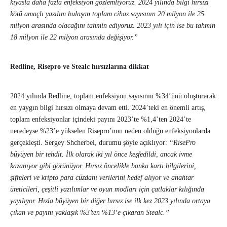
kıyasla daha fazla enfeksiyon gözlemliyoruz. 2024 yılında bilgi hırsızı
kötü amaçlı yazılım bulaşan toplam cihaz sayısının 20 milyon ile 25
milyon arasında olacağını tahmin ediyoruz. 2023 yılı için ise bu tahmin
18 milyon ile 22 milyon arasında değişiyor.”
Redline, Risepro ve Stealc hırsızlarına dikkat
2024 yılında Redline, toplam enfeksiyon sayısının %34’ünü oluşturarak
en yaygın bilgi hırsızı olmaya devam etti. 2024’teki en önemli artış,
toplam enfeksiyonlar içindeki payını 2023’te %1,4’ten 2024’te
neredeyse %23’e yükselen Risepro’nun neden olduğu enfeksiyonlarda
gerçekleşti. Sergey Shcherbel, durumu şöyle açıklıyor:
“RisePro
büyüyen bir tehdit. İlk olarak iki yıl önce keşfedildi, ancak ivme
kazanıyor gibi görünüyor. Hırsız öncelikle banka kartı bilgilerini,
şifreleri ve kripto para cüzdanı verilerini hedef alıyor ve anahtar
üreticileri, çeşitli yazılımlar ve oyun modları için çatlaklar kılığında
yayılıyor. Hızla büyüyen bir diğer hırsız ise ilk kez 2023 yılında ortaya
çıkan ve payını yaklaşık %3’ten %13’e çıkaran Stealc.”