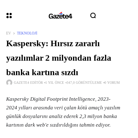
EV
TEKNOLOJI
Kaspersky: Hırsız zararlı
yazılımlar 2 milyondan fazla
banka kartına sızdı
GAZETE4 EDITÖR
1 YIL ÖNCE
347,0 GÖRÜNTÜLEME
0 YORUM
Kaspersky Digital Footprint Intelligence, 2023-
2024 yılları arasında veri çalan kötü amaçlı yazılım
günlük dosyalarını analiz ederek 2,3 milyon banka
kartının dark web'e sızdırıldığını tahmin ediyor.