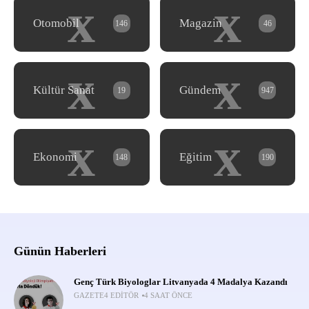
x
x
Otomobil
Magazin
146
46
x
x
Kültür Sanat
Gündem
19
947
x
x
Ekonomi
Eğitim
148
190
Günün Haberleri
Genç Türk Biyologlar Litvanyada 4 Madalya Kazandı
GAZETE4 EDITÖR
4 SAAT ÖNCE