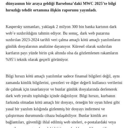
dünyasının bir araya geldiği Barselona’daki MWC 2025’te bilgi
hırsızlığı tehdit ortamına ilişkin raporunu yayınladı.
Kaspersky uzmanları, yaklaşık 2 milyon 300 bin banka kartının dark
web’e sızdırıldığını tahmin ediyor. Bu sonuç, dark web pazarına
sızdırılan 2023-2024 tarihli veri çalma amaçlı kötü amaçlı yazılımların
günlük dosyalarının analizine dayanıyor. Küresel olarak sızdırılan
kartların payı yüzde birin çok altında olsa da gözlemlenen rakamların
%95’i teknik olarak geçerli görünüyor.
Bilgi hırsızı kötü amaçlı yazılımlar sadece finansal bilgileri değil, aynı
zamanda kimlik bilgilerini, çerezleri ve diğer değerli kullanıcı verilerini
de çalmak için tasarlanıyor ve bunlar günlük dosyalarında derlenerek
dark web yeraltı topluluğu içinde dağıtılıyor. Bilgi hırsızı, kurbanın
farkında olmadan kötü amaçlı bir dosyayı, örneğin bir oyun hilesi gibi
yasal bir yazılım kılığında gizlenmiş bir dosyayı indirmesi ve
çalıştırması durumunda cihaza bulaşabiliyor. Bunlar kimlik avı
bağlantıları, güvenliği ihlal edilmiş web siteleri, e-postalardaki veya