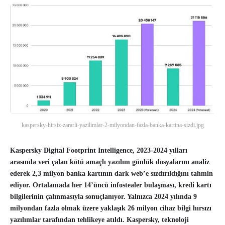
kaspersky-hirsiz-zararli-yazilimlar-2-milyondan-fazla-banka-kartina-sizdi.jpg
Kaspersky Digital Footprint Intelligence, 2023-2024 yılları
arasında veri çalan kötü amaçlı yazılım günlük dosyalarını analiz
ederek 2,3 milyon banka kartının dark web’e sızdırıldığını tahmin
ediyor. Ortalamada her 14’üncü infostealer bulaşması, kredi kartı
bilgilerinin çalınmasıyla sonuçlanıyor. Yalnızca 2024 yılında 9
milyondan fazla olmak üzere yaklaşık 26 milyon cihaz bilgi hırsızı
yazılımlar tarafından tehlikeye atıldı. Kaspersky, teknoloji