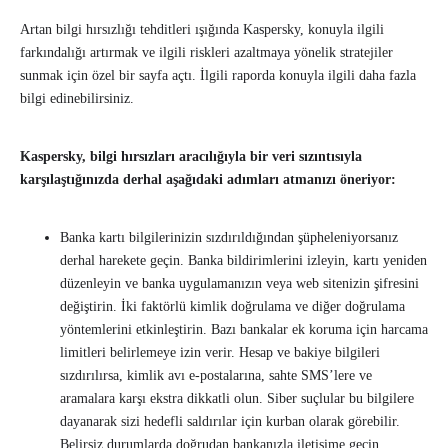
Artan bilgi hırsızlığı tehditleri ışığında Kaspersky, konuyla ilgili
farkındalığı artırmak ve ilgili riskleri azaltmaya yönelik stratejiler
sunmak için özel bir sayfa açtı. İlgili raporda konuyla ilgili daha fazla
bilgi edinebilirsiniz.
Kaspersky, bilgi hırsızları aracılığıyla bir veri sızıntısıyla
karşılaştığınızda derhal aşağıdaki adımları atmanızı öneriyor:
Banka kartı bilgilerinizin sızdırıldığından şüpheleniyorsanız
derhal harekete geçin. Banka bildirimlerini izleyin, kartı yeniden
düzenleyin ve banka uygulamanızın veya web sitenizin şifresini
değiştirin. İki faktörlü kimlik doğrulama ve diğer doğrulama
yöntemlerini etkinleştirin. Bazı bankalar ek koruma için harcama
limitleri belirlemeye izin verir. Hesap ve bakiye bilgileri
sızdırılırsa, kimlik avı e-postalarına, sahte SMS’lere ve
aramalara karşı ekstra dikkatli olun. Siber suçlular bu bilgilere
dayanarak sizi hedefli saldırılar için kurban olarak görebilir.
Belirsiz durumlarda doğrudan bankanızla iletişime geçin.