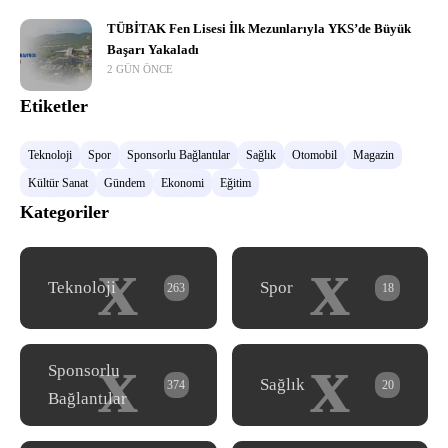
TÜBİTAK Fen Lisesi İlk Mezunlarıyla YKS’de Büyük
Başarı Yakaladı
2 GÜN ÖNCE
Etiketler
Teknoloji
Spor
Sponsorlu Bağlantılar
Sağlık
Otomobil
Magazin
Kültür Sanat
Gündem
Ekonomi
Eğitim
Kategoriler
x
x
Teknoloji
Spor
263
18
x
x
Sponsorlu
Sağlık
374
20
Bağlantılar