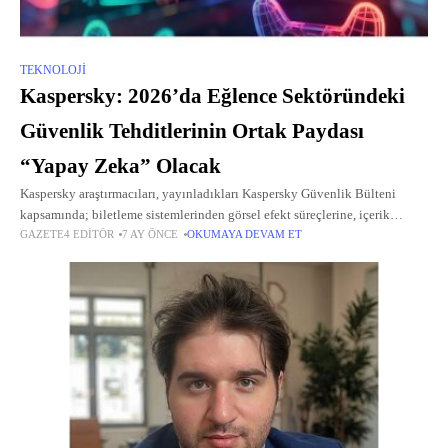
TEKNOLOJI
Kaspersky: 2026’da Eğlence Sektöründeki
Güvenlik Tehditlerinin Ortak Paydası
“Yapay Zeka” Olacak
Kaspersky araştırmacıları, yayınladıkları Kaspersky Güvenlik Bülteni
kapsamında; biletleme sistemlerinden görsel efekt süreçlerine, içerik
GAZETE4 EDITÖR
7 AY ÖNCE
OKUMAYA DEVAM ET
dağıtım ağlarından (CDN) oyun ve yasal düzenlemelere kadar 2026 yılında
küresel eğlence endüstrisini etkilemesi beklenen kritik tehditleri