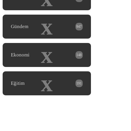
x
Gündem
947
x
Ekonomi
148
x
Eğitim
191