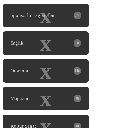
x
Sponsorlu Bağlantılar
374
x
Sağlık
20
x
Otomobil
146
x
Magazin
46
x
Kültür Sanat
19