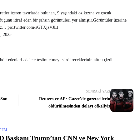
etler içeren tavırlarda bulunan, 9 yaşındaki öz kızına ve çocuk
duğunu itiraf eden bir şahsın görüntüleri yer almıştır.Görüntüler üzerine
mız… pic.twitter.com/aGTXjzVJLt
5, 2025
dit edenleri adalete teslim etmeyi sürdüreceklerinin altını çizdi.
SONRAKI YAZI
 Son
Reuters ve AP: Gazze’de gazetecilerin
öldürülmesinden dolayı öfkeliyiz
DEM
D Başkanı Trump’tan CNN ve New York