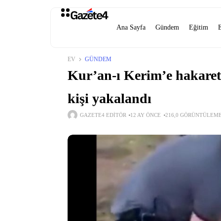
Ana Sayfa
Gündem
Eğitim
EV
GÜNDEM
Kur’an-ı Kerim’e hakaret 
kişi yakalandı
GAZETE4 EDITÖR
12 AY ÖNCE
216,0 GÖRÜNTÜLEM