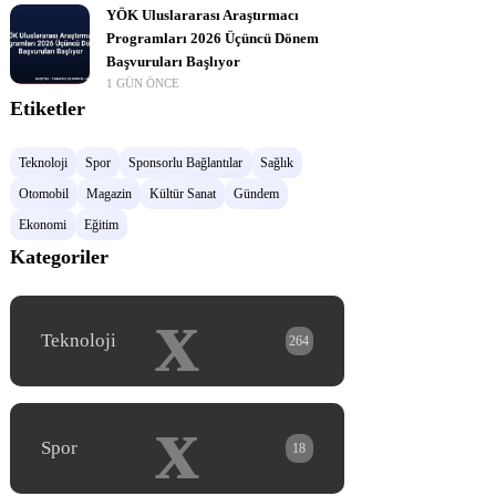
YÖK Uluslararası Araştırmacı
Programları 2026 Üçüncü Dönem
Başvuruları Başlıyor
1 GÜN ÖNCE
Etiketler
Teknoloji
Spor
Sponsorlu Bağlantılar
Sağlık
Otomobil
Magazin
Kültür Sanat
Gündem
Ekonomi
Eğitim
Kategoriler
x
Teknoloji
264
x
Spor
18