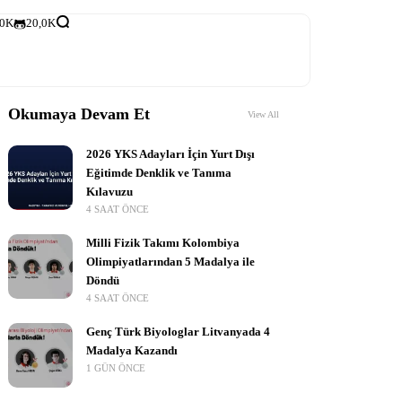
,0K
20,0K
Okumaya Devam Et
View All
2026 YKS Adayları İçin Yurt Dışı
Eğitimde Denklik ve Tanıma
Kılavuzu
4 SAAT ÖNCE
Milli Fizik Takımı Kolombiya
Olimpiyatlarından 5 Madalya ile
Döndü
4 SAAT ÖNCE
Genç Türk Biyologlar Litvanyada 4
Madalya Kazandı
1 GÜN ÖNCE