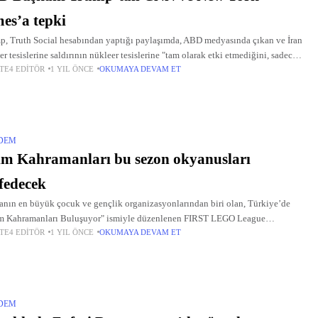
es’a tepki
, Truth Social hesabından yaptığı paylaşımda, ABD medyasında çıkan ve İran
er tesislerine saldırının nükleer tesislerine "tam olarak etki etmediğini, sadece
TE4 EDITÖR
1 YIL ÖNCE
OKUMAYA DEVAM ET
maları birkaç ay geciktirdiğini" iddia eden haberlere tepki
DEM
im Kahramanları bu sezon okyanusları
fedecek
nın en büyük çocuk ve gençlik organizasyonlarından biri olan, Türkiye’de
m Kahramanları Buluşuyor" ismiyle düzenlenen FIRST LEGO League
TE4 EDITÖR
1 YIL ÖNCE
OKUMAYA DEVAM ET
enge turnuvalarının 21’incisi başladı.
DEM