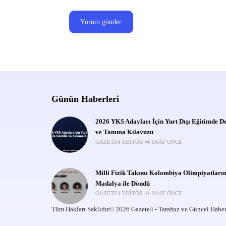
Günün Haberleri
2026 YKS Adayları İçin Yurt Dışı Eğitimde D
ve Tanıma Kılavuzu
GAZETE4 EDITÖR
4 SAAT ÖNCE
Milli Fizik Takımı Kolombiya Olimpiyatları
Madalya ile Döndü
GAZETE4 EDITÖR
4 SAAT ÖNCE
Tüm Hakları Saklıdır© 2026 Gazete4 - Tarafsız ve Güncel Haber