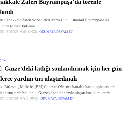
akkale Zaferi Bayrampaşa’da törenle
landı
rt Çanakkale Zaferi ve Şehitleri Anma Günü, İstanbul Bayrampaşa’da
lenen törenle kutlandı.
TE4 EDITÖR
4 AY ÖNCE
OKUMAYA DEVAM ET
DEM
 Gazze’deki kıtlığı sonlandırmak için her gün
lerce yardım tırı ulaştırılmalı
e, Birleşmiş Milletler (BM) Cenevre Ofisi'nin haftalık basın toplantısında
lendirmelerde bulundu. Gazze'ye son dönemde ulaşan küçük miktarda
TE4 EDITÖR
1 YIL ÖNCE
OKUMAYA DEVAM ET
mlar için "herkesin alkış tutmasının veya teşekkür etmesinin" beklenmemesi
tiğine işaret