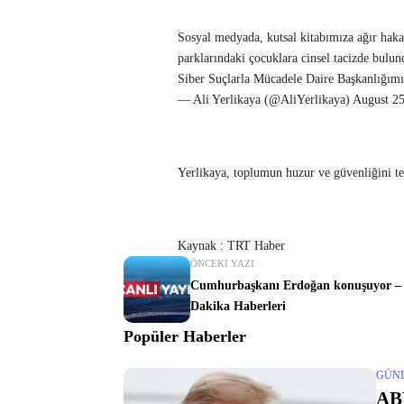
Sosyal medyada, kutsal kitabımıza ağır hakar
parklarındaki çocuklara cinsel tacizde bulun
Siber Suçlarla Mücadele Daire Başkanlığı
— Ali Yerlikaya (@AliYerlikaya) August 2
Yerlikaya, toplumun huzur ve güvenliğini teh
Kaynak : TRT Haber
ÖNCEKI YAZI
Cumhurbaşkanı Erdoğan konuşuyor –
Dakika Haberleri
Popüler Haberler
GÜN
AB