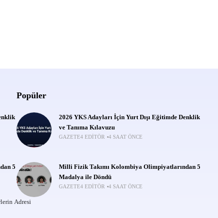
Popüler
enklik
2026 YKS Adayları İçin Yurt Dışı Eğitimde Denklik
ve Tanıma Kılavuzu
GAZETE4 EDITÖR
4 SAAT ÖNCE
ndan 5
Milli Fizik Takımı Kolombiya Olimpiyatlarından 5
Madalya ile Döndü
GAZETE4 EDITÖR
4 SAAT ÖNCE
lerin Adresi