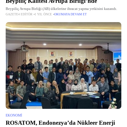
Beypiliç Kalitesi Avrupa Birliği’nde
Beypiliç Avrupa Birliği (AB) ülkelerine ihracat yapma yetkisini kazandı.
GAZETE4 EDITÖR
1 YIL ÖNCE
OKUMAYA DEVAM ET
EKONOMI
ROSATOM, Endonezya’da Nükleer Enerji