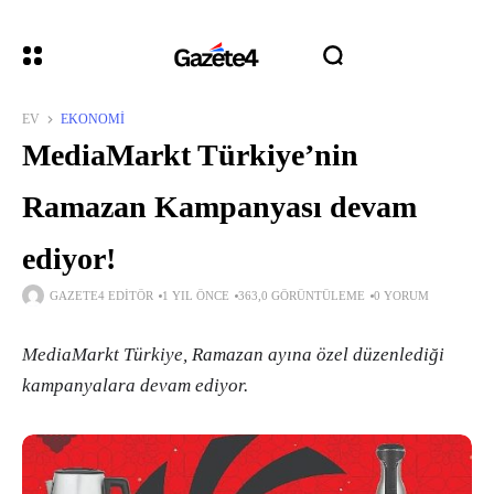
EV
EKONOMI
MediaMarkt Türkiye’nin
Ramazan Kampanyası devam
ediyor!
GAZETE4 EDITÖR
1 YIL ÖNCE
363,0 GÖRÜNTÜLEME
0 YORUM
MediaMarkt Türkiye, Ramazan ayına özel düzenlediği
kampanyalara devam ediyor.