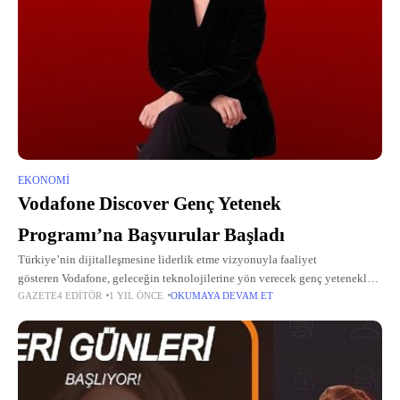
EKONOMI
Vodafone Discover Genç Yetenek
Programı’na Başvurular Başladı
Türkiye’nin dijitalleşmesine liderlik etme vizyonuyla faaliyet
gösteren Vodafone, geleceğin teknolojilerine yön verecek genç yetenekleri
GAZETE4 EDITÖR
1 YIL ÖNCE
OKUMAYA DEVAM ET
bünyesine katmaya devam ediyor.