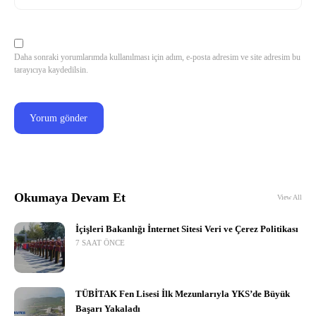
Daha sonraki yorumlarımda kullanılması için adım, e-posta adresim ve site adresim bu
tarayıcıya kaydedilsin.
Okumaya Devam Et
View All
İçişleri Bakanlığı İnternet Sitesi Veri ve Çerez Politikası
7 SAAT ÖNCE
TÜBİTAK Fen Lisesi İlk Mezunlarıyla YKS’de Büyük
Başarı Yakaladı