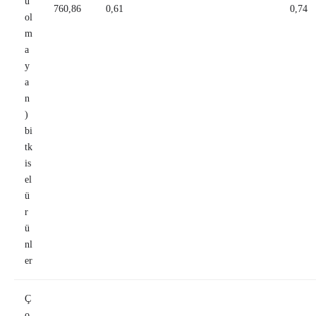
ü
760,86
0,61
0,74
ol
m
a
y
a
n
)
bi
tk
is
el
ü
r
ü
nl
er
Ç
o