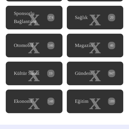
x
x
Sponsorlu
Sağlık
374
20
Bağlantılar
x
x
Otomobil
Magazin
146
46
x
x
Kültür Sanat
Gündem
19
947
x
x
Ekonomi
Eğitim
148
189