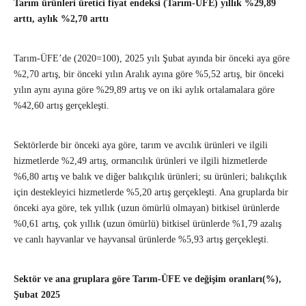
Tarım ürünleri üretici fiyat endeksi (Tarım-ÜFE) yıllık %29,89
arttı, aylık %2,70 arttı
Tarım-ÜFE’de (2020=100), 2025 yılı Şubat ayında bir önceki aya göre
%2,70 artış, bir önceki yılın Aralık ayına göre %5,52 artış, bir önceki
yılın aynı ayına göre %29,89 artış ve on iki aylık ortalamalara göre
%42,60 artış gerçekleşti.
Sektörlerde bir önceki aya göre, tarım ve avcılık ürünleri ve ilgili
hizmetlerde %2,49 artış, ormancılık ürünleri ve ilgili hizmetlerde
%6,80 artış ve balık ve diğer balıkçılık ürünleri; su ürünleri; balıkçılık
için destekleyici hizmetlerde %5,20 artış gerçekleşti. Ana gruplarda bir
önceki aya göre, tek yıllık (uzun ömürlü olmayan) bitkisel ürünlerde
%0,61 artış, çok yıllık (uzun ömürlü) bitkisel ürünlerde %1,79 azalış
ve canlı hayvanlar ve hayvansal ürünlerde %5,93 artış gerçekleşti.
Sektör ve ana gruplara göre Tarım-ÜFE ve değişim oranları(%),
Şubat 2025