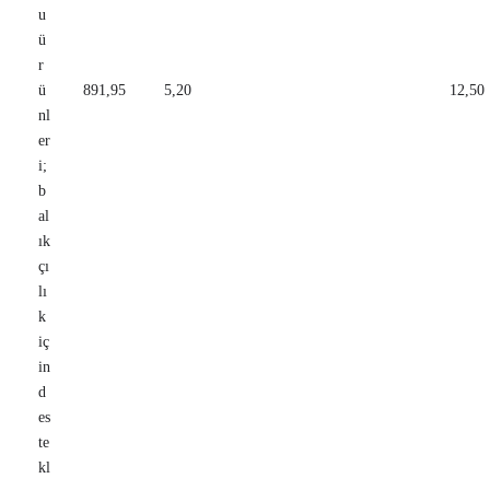
u
ü
r
ü
891,95
5,20
12,50
nl
er
i;
b
al
ık
çı
lı
k
iç
in
d
es
te
kl