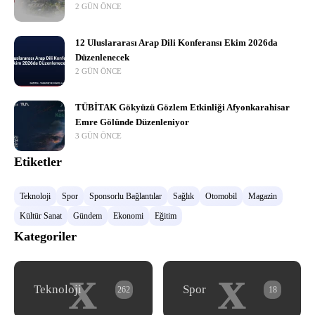
2 GÜN ÖNCE
12 Uluslararası Arap Dili Konferansı Ekim 2026da
Düzenlenecek
2 GÜN ÖNCE
TÜBİTAK Gökyüzü Gözlem Etkinliği Afyonkarahisar
Emre Gölünde Düzenleniyor
3 GÜN ÖNCE
Etiketler
Teknoloji
Spor
Sponsorlu Bağlantılar
Sağlık
Otomobil
Magazin
Kültür Sanat
Gündem
Ekonomi
Eğitim
Kategoriler
x
x
Teknoloji
Spor
262
18