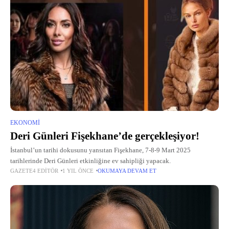
EKONOMI
Deri Günleri Fişekhane’de gerçekleşiyor!
İstanbul’un tarihi dokusunu yansıtan Fişekhane, 7-8-9 Mart 2025
tarihlerinde Deri Günleri etkinliğine ev sahipliği yapacak.
GAZETE4 EDITÖR
1 YIL ÖNCE
OKUMAYA DEVAM ET