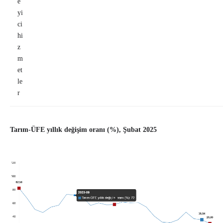
e
yi
ci
hi
z
m
et
le
r
Tarım-ÜFE yıllık değişim oranı (%), Şubat 2025