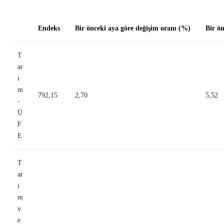
Endeks
Bir önceki aya göre değişim oranı (%)
Bir ön
T
ar
ı
m
792,15
2,70
5,52
-
Ü
F
E
T
ar
ı
m
v
e