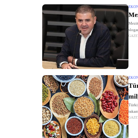
EKO
Mez
Mezit
sloga
GAZE
EKO
Tür
mil
Türki
rakam
GAZE