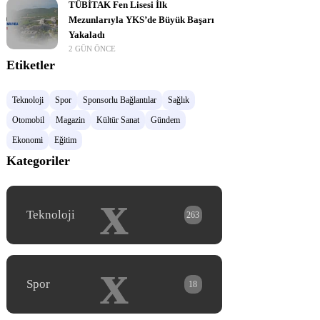
TÜBİTAK Fen Lisesi İlk
Mezunlarıyla YKS’de Büyük Başarı
Yakaladı
2 GÜN ÖNCE
Etiketler
Teknoloji
Spor
Sponsorlu Bağlantılar
Sağlık
Otomobil
Magazin
Kültür Sanat
Gündem
Ekonomi
Eğitim
Kategoriler
x
Teknoloji
263
x
Spor
18