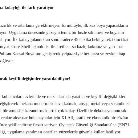
 kolaylığı ile fark yaratıyor
azırlık ve astarlama gerektirmeyen formülüyle, ilk kez boya yapacakların
ıyor. Uygulama öncesinde yüzeyin temiz bir bezle silinmesi ve boyanın
oluyor. İlk kat uygulandıktan sonra sadece 45 dakika bekleyerek ikinci kat
yor. Core-Shell teknolojisi ile üretilen, su bazlı, kokusuz ve yarı mat
Polisan Kansai Boya’nın geniş renk yelpazesiyle her tarza ve zevke hitap
ağlıyor.
rak keyifli değişimler yaratılabiliyor!
kullanıcılara evlerinde ve mekanlarında yaratıcı ve keyifli değişiklikler
eğiştirerek mekana modern bir hava katmak, ahşap, metal veya seramikten
i bir atmosfer kazandırmak artık çok kolay. Özellikle dekorasyonunu sık
n renkte aksesuar bulamayanlar için X1 All, pratik ve ekonomik bir çözüm
gürce şekillendirme fırsatı veriyor. Oyuncak Güvenliği Standardı’na (EN71-
ği, uygulama yapılması önerilen yüzeylerde güvenle kullanılabiliyor.