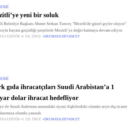
NOMI
itli’ye yeni bir soluk
li Belediye Başkanı Ahmet Serkan Tuncer, "Mezitli'de güzel şeyler oluyor"
nıyla hayata geçirdiği projelerle Mezitli’ye değer katmaya devam ediyor.
TE4 EDITÖR
1 YIL ÖNCE
OKUMAYA DEVAM ET
NOMI
k gıda ihracatçıları Suudi Arabistan’a 1
yar dolar ihracat hedefliyor
ye ile Suudi Arabistan arasındaki siyasi ilişkilerdeki olumlu seyir dış ticaret
larımıza olumlu yansıdı.
TE4 EDITÖR
1 YIL ÖNCE
OKUMAYA DEVAM ET