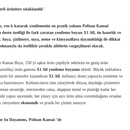
ğerli ürünlere odaklandık’
n, ren k katarak yenilemenin en pratik yolunu Polisan Kansai
dostu özelliği ile fark yaratan yenileme boyası X1 All, ön hazırlık ve
Isıya, çizilmeye, suya, neme ve kimyasallara dayanıklılığı ile dikkat
olmasıyla da özellikle çocuklu ailelerin vazgeçilmezi olacak.
 Kansai Boya, 250’yi aşkın ürün çeşidiyle sektörün en geniş ürün
, yenilikçi ürün gamına
X1 All
yenileme boyasını
ekledi. Büyük tadilatlara
pyeni bir atmosfer kazandıran
X1 All
, kullanıcı dostu yapısıyla yenileme ve
ya hazırlanıyor. Kullanıcıların tüm yüzeylerde ihtiyaç duyduğu çözümleri
anstan seramiğe, mermerden cama, ahşaptan metal ve plastiğe kadar her
nlü yapısı sayesinde, her yüzey için ayrı ürün alma zorunluluğunu ortadan
k isteyenlere
ekonomik
ve pratik bir çözüm sunuyor.
r Isı Dayanımı, Polisan Kansai ’de