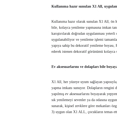
Kullanıma hazır sunulan X1 All, uygulama
Kullanıma hazır olarak sunulan X1 All, ön h
bile, kolayca yenileme yapmasına imkan tan
karıştırılarak doğrudan uygulanması yeterli 
uygulanabiliyor ve yenileme işlemi tamamlanı
yapıya sahip bu dekoratif yenileme boyası, 
ederek istenen dekoratif görünümü kolayca s
Ev aksesuarlarını ve dolapları bile boyaya
X1 All, her yüzeye uyum sağlayan yapısıyla, 
yapma imkanı sunuyor. Dolapların rengini d
yapılmış ev aksesuarlarını boyayarak yepyen
sık yenilemeyi sevenler ya da odasına uygu
sunarak, kişisel zevklere göre mekanları öz
3) uygun olan X1 ALL, çocukların temas etti