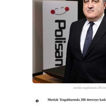
mutfak-tezgahlarinda-200-der
Mutfak Tezgahlarında 200 dereceye kadar