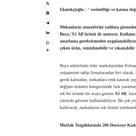
Ekmekçioğlu : ‘ verimliliğe ve katma de
Mekanların atmosferini tadilata girmede
Boya,‘X1 All’ürünü ile sunuyor. Kullanıcı 
astarlama gerektirmeden uygulanabiliyor. 
çeken ürün, temizlenebilir ve yıkanabilir 
Boya sektörünün lider markalarından Polisan
yelpazesine sahip firmalarından biri olarak
gerek kalmadan, mekanlara renk katarak ye
değişim ürünleri kategorisinde fark yaratma
tek bir üründe bir araya getiren
X1 All
, fay
yüzeyde güvenle kullanılabiliyor. Bu çok yö
kaldırarak, mekanlarını tek ürünle yenileme
Mutfak Tezgâhlarında 200 Dereceye Kada