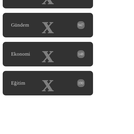
x
Gündem
947
x
Ekonomi
148
x
Eğitim
190