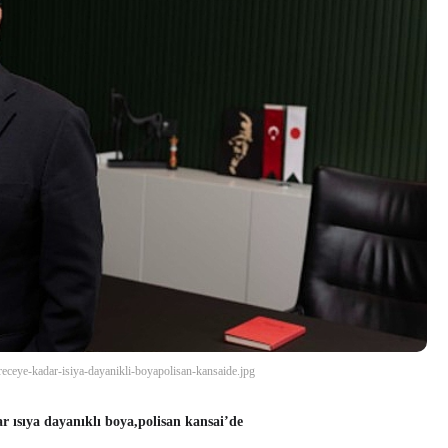
eceye-kadar-isiya-dayanikli-boyapolisan-kansaide.jpg
 ısıya dayanıklı boya,polisan kansai’de