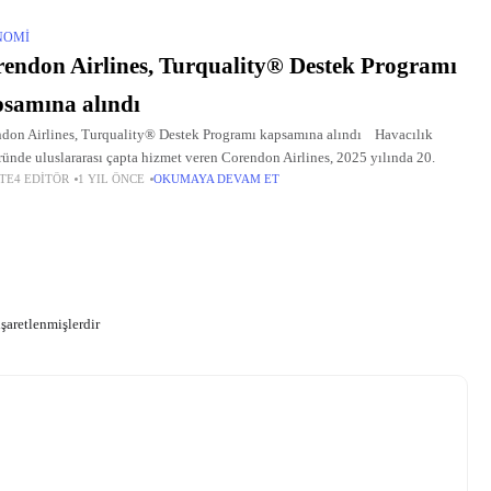
NOMI
endon Airlines, Turquality® Destek Programı
samına alındı
don Airlines, Turquality® Destek Programı kapsamına alındı Havacılık
ründe uluslararası çapta hizmet veren Corendon Airlines, 2025 yılında 20.
TE4 EDITÖR
1 YIL ÖNCE
OKUMAYA DEVAM ET
işaretlenmişlerdir