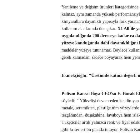
Yenileme ve değişim ürünleri kategorisinde
kalmaz, aynı zamanda yüksek performansıyla
kimyasallara dayanıklı yapısıyla fark yarata
kullanım alanlarında öne çıkar.
X1 All ile 
uygulandığında 200 dereceye kadar ısı da
yüzeye konduğunda dahi dayanıklılığını 
maddeler yüzeye tutunamaz. Böylece kullanı
gerek kalmadan, sadece boyayarak hem yenil
Ekmekçioğlu: “Üretimde katma değerli ü
Polisan Kansai Boya CEO’su E. Burak E
söyledi: ‘’Yükselişi devam eden kendin yap 
metale, seramikten, plastiğe tüm yüzeylerd
tezgâhından, duşakabine, lavaboya hem ıslak 
Tüketiciler artık yalnızca renk ve fiyat odak
gibi kriterleri ön planda tutuyor. Polisan K