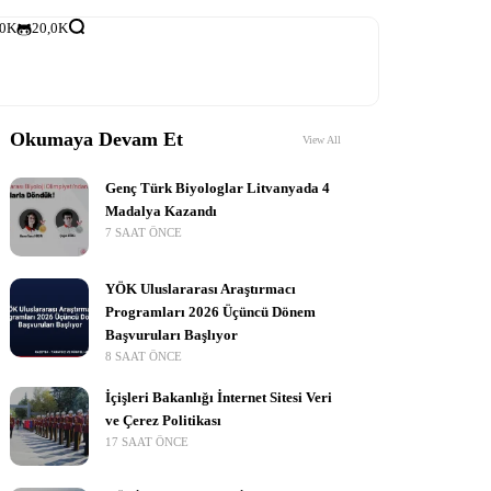
,0K
20,0K
Okumaya Devam Et
View All
Genç Türk Biyologlar Litvanyada 4
Madalya Kazandı
7 SAAT ÖNCE
YÖK Uluslararası Araştırmacı
Programları 2026 Üçüncü Dönem
Başvuruları Başlıyor
8 SAAT ÖNCE
İçişleri Bakanlığı İnternet Sitesi Veri
ve Çerez Politikası
17 SAAT ÖNCE