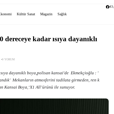
43
Ekonomi
Kültür Sanat
Magazin
Sağlık
 dereceye kadar ısıya dayanıklı
0 YORUM
sıya dayanıklı boya,polisan kansai'de Ekmekçioğlu : '
landık' Mekanların atmosferini tadilata girmeden, ren k
an Kansai Boya,‘X1 All’ürünü ile sunuyor.