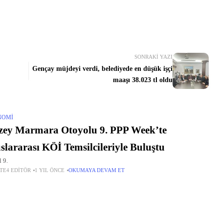
SONRAKI YAZI
Gençay müjdeyi verdi, belediyede en düşük işçi
maaşı 38.023 tl oldu
NOMI
ey Marmara Otoyolu 9. PPP Week’te
slararası KÖİ Temsilcileriyle Buluştu
l 9.
TE4 EDITÖR
1 YIL ÖNCE
OKUMAYA DEVAM ET