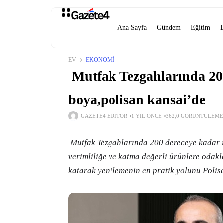
Ana Sayfa
Gündem
Eğitim
EV
EKONOMI
Mutfak Tezgahlarında 200
boya,polisan kansai’de
GAZETE4 EDITÖR
1 YIL ÖNCE
362,0 GÖRÜNTÜLEME
Mutfak Tezgahlarında 200 dereceye kadar ı
verimliliğe ve katma değerli ürünlere odak
katarak yenilemenin en pratik yolunu Polis