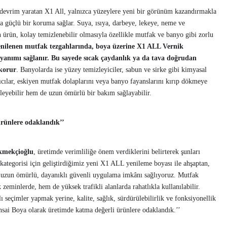
 devrim yaratan X1 All, yalnızca yüzeylere yeni bir görünüm kazandırmakla
 güçlü bir koruma sağlar. Suya, ısıya, darbeye, lekeye, neme ve
n ürün, kolay temizlenebilir olmasıyla özellikle mutfak ve banyo gibi zorlu
yenilenen mutfak tezgahlarında, boya üzerine X1 ALL Vernik
yanımı sağlanır. Bu sayede sıcak çaydanlık ya da tava doğrudan
korur
. Banyolarda ise yüzey temizleyiciler, sabun ve sirke gibi kimyasal
cılar, eskiyen mutfak dolaplarını veya banyo fayanslarını kırıp dökmeye
eyebilir hem de uzun ömürlü bir bakım sağlayabilir.
rünlere odaklandık’’
kmekçioğlu
, üretimde verimliliğe önem verdiklerini belirterek şunları
kategorisi için geliştirdiğimiz yeni X1 ALL yenileme boyası ile ahşaptan,
e uzun ömürlü, dayanıklı güvenli uygulama imkânı sağlıyoruz. Mutfak
zeminlerde, hem de yüksek trafikli alanlarda rahatlıkla kullanılabilir.
lı seçimler yapmak yerine, kalite, sağlık, sürdürülebilirlik ve fonksiyonellik
ansai Boya olarak üretimde katma değerli ürünlere odaklandık.’’