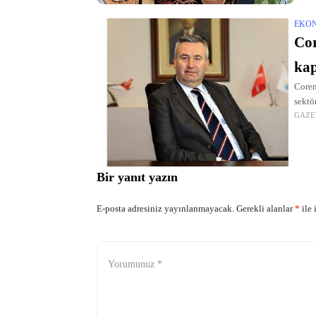
EKO
Cor
kap
Coren
sektö
GAZE
Bir yanıt yazın
E-posta adresiniz yayınlanmayacak.
Gerekli alanlar
*
ile 