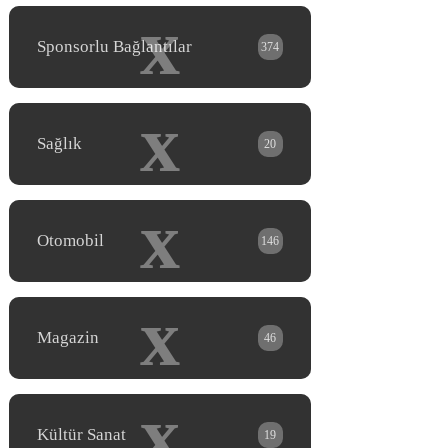
x
Sponsorlu Bağlantılar
374
x
Sağlık
20
x
Otomobil
146
x
Magazin
46
x
Kültür Sanat
19