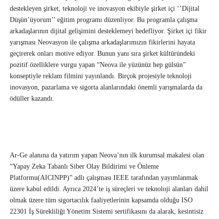
destekleyen şirket, teknoloji ve inovasyon ekibiyle şirket içi ‘’Dijital
Düşün’üyorum’’ eğitim programı düzenliyor. Bu programla çalışma
arkadaşlarının dijital gelişimini desteklemeyi hedefliyor. Şirket içi fikir
yarışması Neovasyon ile çalışma arkadaşlarımızın fikirlerini hayata
geçirerek onları motive ediyor. Bunun yanı sıra şirket kültüründeki
pozitif özelliklere vurgu yapan “Neova ile yüzünüz hep gülsün”
konseptiyle reklam filmini yayınlandı. Birçok projesiyle teknoloji
inovasyon, pazarlama ve sigorta alanlarındaki önemli yarışmalarda da
ödüller kazandı.
Ar-Ge alanına da yatırım yapan Neova’nın ilk kurumsal makalesi olan
“Yapay Zeka Tabanlı Siber Olay Bildirimi ve Önleme
Platformu(AICINPP)” adlı çalışması IEEE tarafından yayımlanmak
üzere kabul edildi. Ayrıca 2024’te iş süreçleri ve teknoloji alanları dahil
olmak üzere tüm sigortacılık faaliyetlerinin kapsamda olduğu ISO
22301 İş Sürekliliği Yönetim Sistemi sertifikasını da alarak, kesintisiz