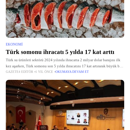
EKONOMI
Türk somonu ihracatı 5 yılda 17 kat arttı
Türk su ürünleri sektörü 2024 yılında ihracatta 2 milyar dolar barajını ilk
kez aşarken, Türk somonu son 5 yılda ihracatını 17 kat artırarak büyük bir
GAZETE4 EDITÖR
1 YIL ÖNCE
OKUMAYA DEVAM ET
başarı hikayesi yazdı.