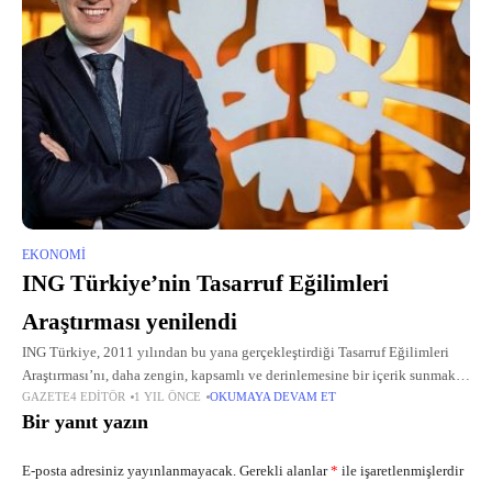
EKONOMI
ING Türkiye’nin Tasarruf Eğilimleri
Araştırması yenilendi
ING Türkiye, 2011 yılından bu yana gerçekleştirdiği Tasarruf Eğilimleri
Araştırması’nı, daha zengin, kapsamlı ve derinlemesine bir içerik sunmak
GAZETE4 EDITÖR
1 YIL ÖNCE
OKUMAYA DEVAM ET
amacıyla Nielsen iş birliğiyle yeniledi.
Bir yanıt yazın
E-posta adresiniz yayınlanmayacak.
Gerekli alanlar
*
ile işaretlenmişlerdir