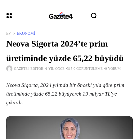
EV
EKONOMI
Neova Sigorta 2024’te prim
üretiminde yüzde 65,22 büyüdü
GAZETE4 EDITÖR
1 YIL ÖNCE
315,0 GÖRÜNTÜLEME
0 YORUM
Neova Sigorta, 2024 yılında bir önceki yıla göre prim
üretiminde yüzde 65,22 büyüyerek 19 milyar TL’ye
çıkardı.