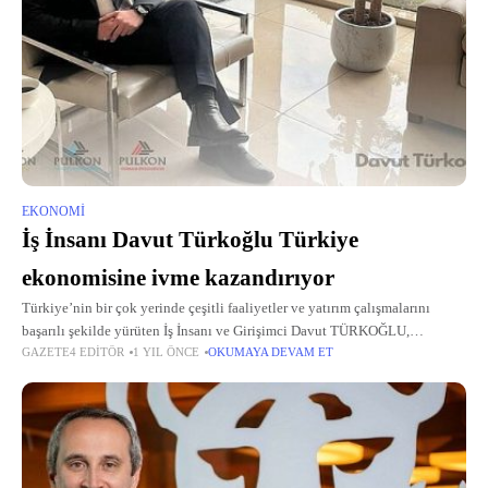
EKONOMI
İş İnsanı Davut Türkoğlu Türkiye
ekonomisine ivme kazandırıyor
Türkiye’nin bir çok yerinde çeşitli faaliyetler ve yatırım çalışmalarını
başarılı şekilde yürüten İş İnsanı ve Girişimci Davut TÜRKOĞLU,
GAZETE4 EDITÖR
1 YIL ÖNCE
OKUMAYA DEVAM ET
teknoloji ve yapay zeka üzerine geliştirdiği yeni iş modelleriyle bir çok
girişimciye