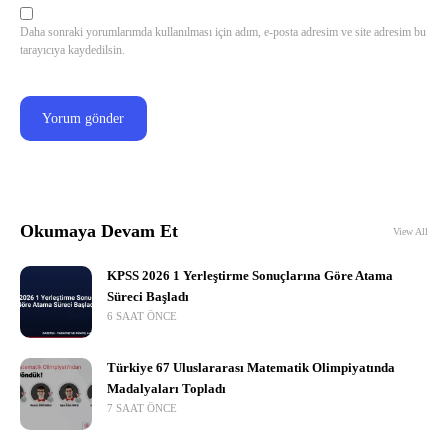
Daha sonraki yorumlarımda kullanılması için adım, e-posta adresim ve site adresim bu
tarayıcıya kaydedilsin.
Okumaya Devam Et
View All
KPSS 2026 1 Yerleştirme Sonuçlarına Göre Atama
Süreci Başladı
6 SAAT ÖNCE
Türkiye 67 Uluslararası Matematik Olimpiyatında
Madalyaları Topladı
7 SAAT ÖNCE