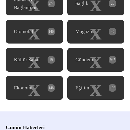
x
x
Sağlık
374
20
Bağlantılar
x
x
Otomobil
Magazin
146
46
x
x
Kültür Sanat
Gündem
19
947
x
x
Ekonomi
Eğitim
148
192
Günün Haberleri