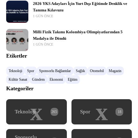
2026 YKS Adayları İçin Yurt Dışı Eğitimde Denklik ve
Tanıma Kılavuzu
1 GÜN ÖNCE
Milli Fizik Takımı Kolombiya Olimpiyatlarından 5
Madalya ile Döndü
1 GÜN ÖNCE
Etiketler
Teknoloji
Spor
Sponsorlu Bağlantılar
Sağlık
Otomobil
Magazin
Kültür Sanat
Gündem
Ekonomi
Eğitim
Kategoriler
x
x
Teknoloji
Spor
265
18
Sponsorlu