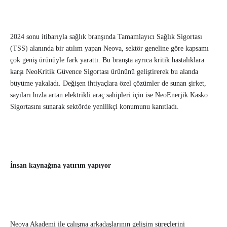
2024 sonu itibarıyla sağlık branşında Tamamlayıcı Sağlık Sigortası
(TSS) alanında bir atılım yapan Neova, sektör geneline göre kapsamı
çok geniş ürünüyle fark yarattı. Bu branşta ayrıca kritik hastalıklara
karşı NeoKritik Güvence Sigortası ürününü geliştirerek bu alanda
büyüme yakaladı. Değişen ihtiyaçlara özel çözümler de sunan şirket,
sayıları hızla artan elektrikli araç sahipleri için ise NeoEnerjik Kasko
Sigortasını sunarak sektörde yenilikçi konumunu kanıtladı.
İnsan kaynağına yatırım yapıyor
Neova Akademi ile çalışma arkadaşlarının gelişim süreçlerini