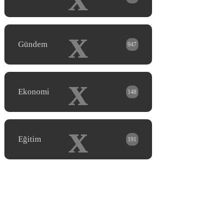
x
Gündem
947
x
Ekonomi
148
x
Eğitim
191