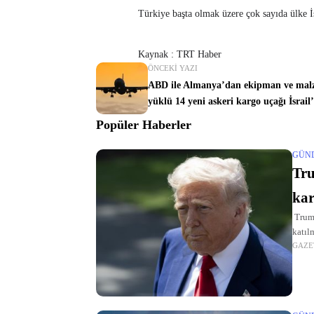
Türkiye başta olmak üzere çok sayıda ülke İs
Kaynak : TRT Haber
ÖNCEKI YAZI
ABD ile Almanya’dan ekipman ve mal
yüklü 14 yeni askeri kargo uçağı İsrail’
Popüler Haberler
GÜN
Tru
kar
Trump
katıl
GAZE
olmay