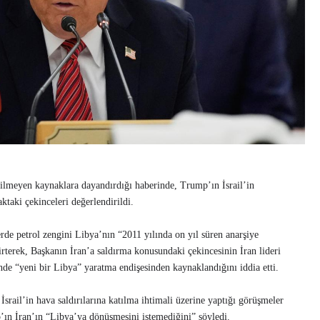
lmeyen kaynaklara dayandırdığı haberinde, Trump’ın İsrail’in
aktaki çekinceleri değerlendirildi.
de petrol zengini Libya’nın “2011 yılında on yıl süren anarşiye
irterek, Başkanın İran’a saldırma konusundaki çekincesinin İran lideri
de “yeni bir Libya” yaratma endişesinden kaynaklandığını iddia etti.
srail’in hava saldırılarına katılma ihtimali üzerine yaptığı görüşmeler
p’ın İran’ın “Libya’ya dönüşmesini istemediğini” söyledi.