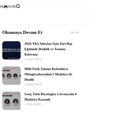
,0K
20,0K
Okumaya Devam Et
View All
2026 YKS Adayları İçin Yurt Dışı
Eğitimde Denklik ve Tanıma
Kılavuzu
5 SAAT ÖNCE
Milli Fizik Takımı Kolombiya
Olimpiyatlarından 5 Madalya ile
Döndü
5 SAAT ÖNCE
Genç Türk Biyologlar Litvanyada 4
Madalya Kazandı
1 GÜN ÖNCE