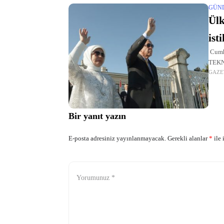
GÜN
Ülk
ist
Cumhu
TEKNO
GAZE
Savar
ilişki
Bir yanıt yazın
E-posta adresiniz yayınlanmayacak.
Gerekli alanlar
*
ile 