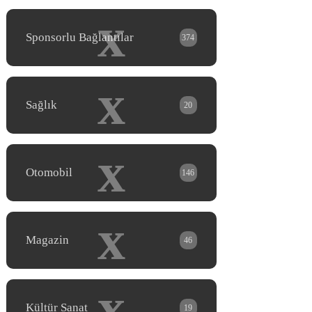
x
Sponsorlu Bağlantılar
374
x
Sağlık
20
x
Otomobil
146
x
Magazin
46
x
Kültür Sanat
19