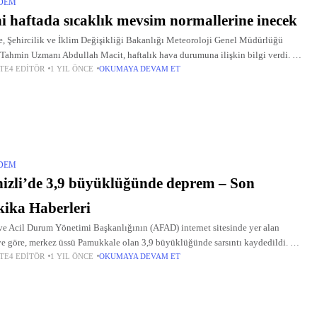
DEM
i haftada sıcaklık mevsim normallerine inecek
, Şehircilik ve İklim Değişikliği Bakanlığı Meteoroloji Genel Müdürlüğü
Tahmin Uzmanı Abdullah Macit, haftalık hava durumuna ilişkin bilgi verdi.
TE4 EDITÖR
1 YIL ÖNCE
OKUMAYA DEVAM ET
an son değerlendirmelere göre, yağışların bugün itibarıyla yurdun
DEM
izli’de 3,9 büyüklüğünde deprem – Son
ika Haberleri
ve Acil Durum Yönetimi Başkanlığının (AFAD) internet sitesinde yer alan
ye göre, merkez üssü Pamukkale olan 3,9 büyüklüğünde sarsıntı kaydedildi.
TE4 EDITÖR
1 YIL ÖNCE
OKUMAYA DEVAM ET
min yerin 13,34 kilometre derinliğinde meydana geldiği