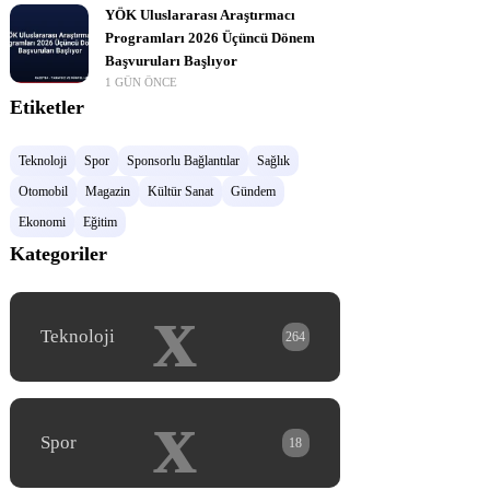
YÖK Uluslararası Araştırmacı
Programları 2026 Üçüncü Dönem
Başvuruları Başlıyor
1 GÜN ÖNCE
Etiketler
Teknoloji
Spor
Sponsorlu Bağlantılar
Sağlık
Otomobil
Magazin
Kültür Sanat
Gündem
Ekonomi
Eğitim
Kategoriler
x
Teknoloji
264
x
Spor
18