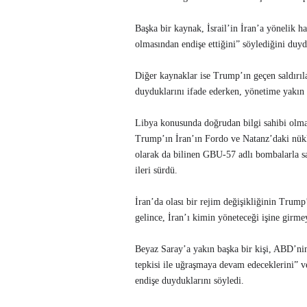
Başka bir kaynak, İsrail’in İran’a yönelik h
olmasından endişe ettiğini” söylediğini duyd
Diğer kaynaklar ise Trump’ın geçen saldırıla
duyduklarını ifade ederken, yönetime yakın 
Libya konusunda doğrudan bilgi sahibi olma
Trump’ın İran’ın Fordo ve Natanz’daki nüklee
olarak da bilinen GBU-57 adlı bombalarla sa
ileri sürdü.
İran’da olası bir rejim değişikliğinin Tru
gelince, İran’ı kimin yöneteceği işine girmey
Beyaz Saray’a yakın başka bir kişi, ABD’nin 
tepkisi ile uğraşmaya devam edeceklerini” 
endişe duyduklarını söyledi.