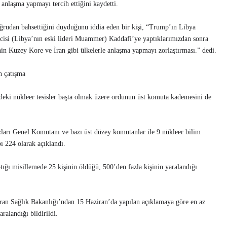
anlaşma yapmayı tercih ettiğini kaydetti.
ğrudan bahsettiğini duyduğunu iddia eden bir kişi, “Trump’ın Libya
ncisi (Libya’nın eski lideri Muammer) Kaddafi’ye yaptıklarımızdan sonra
nin Kuzey Kore ve İran gibi ülkelerle anlaşma yapmayı zorlaştırması.” dedi.
an çatışma
indeki nükleer tesisler başta olmak üzere ordunun üst komuta kademesini de
arı Genel Komutanı ve bazı üst düzey komutanlar ile 9 nükleer bilim
bı 224 olarak açıklandı.
ptığı misillemede 25 kişinin öldüğü, 500’den fazla kişinin yaralandığı
, İran Sağlık Bakanlığı’ndan 15 Haziran’da yapılan açıklamaya göre en az
ralandığı bildirildi.