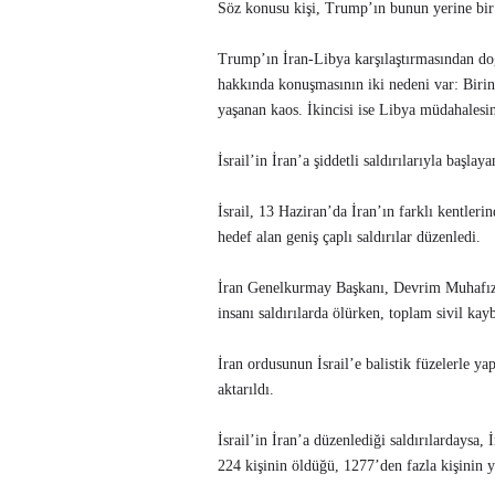
Söz konusu kişi, Trump’ın bunun yerine bir 
Trump’ın İran-Libya karşılaştırmasından do
hakkında konuşmasının iki nedeni var: Biri
yaşanan kaos. İkincisi ise Libya müdahalesi
İsrail’in İran’a şiddetli saldırılarıyla başlay
İsrail, 13 Haziran’da İran’ın farklı kentler
hedef alan geniş çaplı saldırılar düzenledi.
İran Genelkurmay Başkanı, Devrim Muhafızl
insanı saldırılarda ölürken, toplam sivil kay
İran ordusunun İsrail’e balistik füzelerle ya
aktarıldı.
İsrail’in İran’a düzenlediği saldırılardaysa
224 kişinin öldüğü, 1277’den fazla kişinin ya