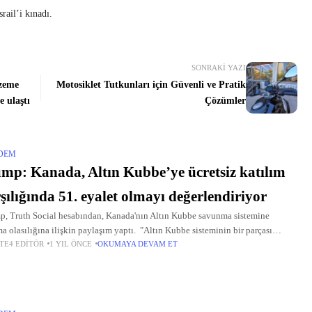
rail’i kınadı.
SONRAKI YAZI
zeme
Motosiklet Tutkunları için Güvenli ve Pratik
e ulaştı
Çözümler
DEM
mp: Kanada, Altın Kubbe’ye ücretsiz katılım
şılığında 51. eyalet olmayı değerlendiriyor
, Truth Social hesabından, Kanada'nın Altın Kubbe savunma sistemine
ma olasılığına ilişkin paylaşım yaptı. "Altın Kubbe sisteminin bir parçası
TE4 EDITÖR
1 YIL ÖNCE
OKUMAYA DEVAM ET
ı çok isteyen Kanada'ya, ayrı ama eşit olmayan bir