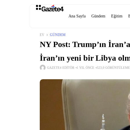
Ana Sayfa
Gündem
Eğitim
EV
GÜNDEM
NY Post: Trump’ın İran’a
İran’ın yeni bir Libya olm
GAZETE4 EDITÖR
1 YIL ÖNCE
323,0 GÖRÜNTÜLEME