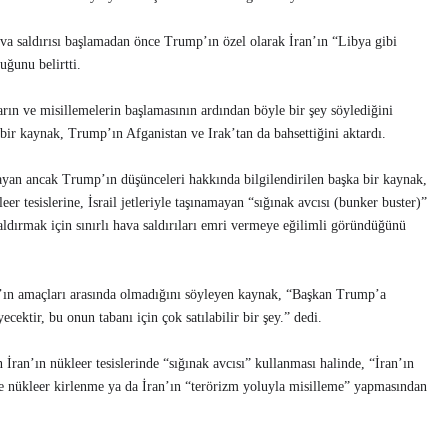
ava saldırısı başlamadan önce Trump’ın özel olarak İran’ın “Libya gibi
uğunu belirtti.
rın ve misillemelerin başlamasının ardından böyle bir şey söylediğini
bir kaynak, Trump’ın Afganistan ve Irak’tan da bahsettiğini aktardı.
yan ancak Trump’ın düşünceleri hakkında bilgilendirilen başka bir kaynak,
r tesislerine, İsrail jetleriyle taşınamayan “sığınak avcısı (bunker buster)”
ldırmak için sınırlı hava saldırıları emri vermeye eğilimli göründüğünü
mp’ın amaçları arasında olmadığını söyleyen kaynak, “Başkan Trump’a
ecektir, bu onun tabanı için çok satılabilir bir şey.” dedi.
İran’ın nükleer tesislerinde “sığınak avcısı” kullanması halinde, “İran’ın
ve nükleer kirlenme ya da İran’ın “terörizm yoluyla misilleme” yapmasından