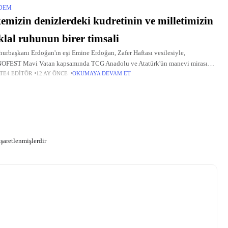
DEM
emizin denizlerdeki kudretinin ve milletimizin
iklal ruhunun birer timsali
rbaşkanı Erdoğan'ın eşi Emine Erdoğan, Zafer Haftası vesilesiyle,
FEST Mavi Vatan kapsamında TCG Anadolu ve Atatürk'ün manevi mirası
TE4 EDITÖR
12 AY ÖNCE
OKUMAYA DEVAM ET
ona yatının da aralarında olduğu filonun İstanbul Boğazı'ndaki geçit törenine
n
işaretlenmişlerdir