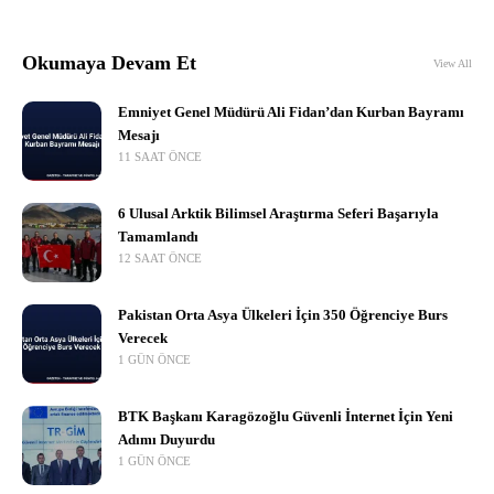
Okumaya Devam Et
View All
Emniyet Genel Müdürü Ali Fidan’dan Kurban Bayramı
Mesajı
11 SAAT ÖNCE
6 Ulusal Arktik Bilimsel Araştırma Seferi Başarıyla
Tamamlandı
12 SAAT ÖNCE
Pakistan Orta Asya Ülkeleri İçin 350 Öğrenciye Burs
Verecek
1 GÜN ÖNCE
BTK Başkanı Karagözoğlu Güvenli İnternet İçin Yeni
Adımı Duyurdu
1 GÜN ÖNCE