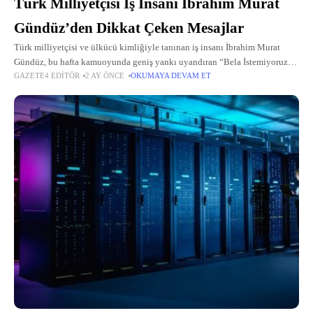
Türk Milliyetçisi İş İnsanı İbrahim Murat
Gündüz’den Dikkat Çeken Mesajlar
Türk milliyetçisi ve ülkücü kimliğiyle tanınan iş insanı İbrahim Murat
Gündüz, bu hafta kamuoyunda geniş yankı uyandıran “Bela İstemiyoruz”
GAZETE4 EDITÖR
2 AY ÖNCE
OKUMAYA DEVAM ET
açıklamalarıyla gündemde yer aldı. Toplumsal huzur, saygı ve kararlılık
vurgusu yapan