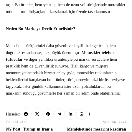
taşır. Bu ürünler, hem şehir içi hem de uzun yol sürüşlerinde motosiklet
tutkunlarının ihtiyaçlarını karşılamak için özenle tasarlanmıştır.
Neden Bu Markayı Tercih Etmelisiniz?
Motosiklet sürüşlerinizi daha güvenli ve keyifli hale getirmek için
doğru aksesuarları seçmek büyük önem taşır.
Motosiklet telefon
tutucular
ve diğer yenilikçi ürünleriyle bu marka, sürücülere hem
pratiklik hem de güvenilirlik sunuyor. Hızlı kargo ve müşteri
memnuniyetine odaklı hizmet anlayışıyla, motosiklet tutkunlarının
beklentilerini karşılayan bu ürünler, sürüş deneyiminizi bir üst seviyeye
taşıyacak. İster günlük kullanımda ister uzun yolculuklarda, bu
markanın sunduğu çözümlerle her zaman bir adım önde olabilirsiniz.
Hisseler:
ÖNCEKI YAZI
SONRAKI YAZI
NY Post: Trump’ın İran’a
Memleketinde mezarını kazdıran