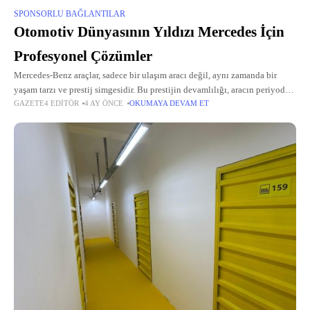
SPONSORLU BAĞLANTILAR
Otomotiv Dünyasının Yıldızı Mercedes İçin
Profesyonel Çözümler
Mercedes-Benz araçlar, sadece bir ulaşım aracı değil, aynı zamanda bir
yaşam tarzı ve prestij simgesidir. Bu prestijin devamlılığı, aracın periyodik
GAZETE4 EDITÖR
4 AY ÖNCE
OKUMAYA DEVAM ET
bakım süreçlerinde kullanılan malzemelerin niteliğiyle doğru orantılıdır.
Bir Mercedes sahibi