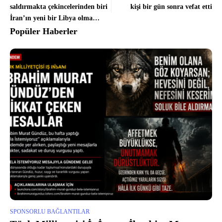
saldırmakta çekincelerinden biri
kişi bir gün sonra vefat etti
İran’ın yeni bir Libya olma
olasılığı
Popüler Haberler
SPONSORLU BAĞLANTILAR