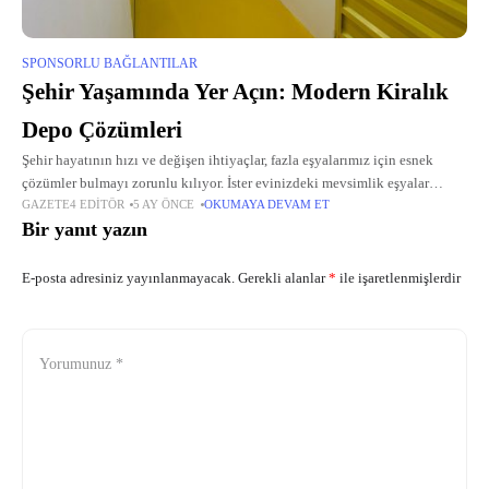
SPONSORLU BAĞLANTILAR
Şehir Yaşamında Yer Açın: Modern Kiralık
Depo Çözümleri
Şehir hayatının hızı ve değişen ihtiyaçlar, fazla eşyalarımız için esnek
çözümler bulmayı zorunlu kılıyor. İster evinizdeki mevsimlik eşyalar
GAZETE4 EDITÖR
5 AY ÖNCE
OKUMAYA DEVAM ET
olsun, ister işletmenizin stokları; güvenilir bir alan bulmak huzurlu bir
Bir yanıt yazın
yaşamın anahtarı
E-posta adresiniz yayınlanmayacak.
Gerekli alanlar
*
ile işaretlenmişlerdir