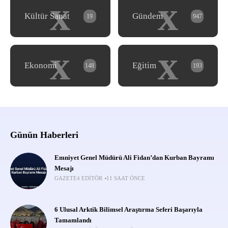
x
x
Kültür Sanat
Gündem
19
947
x
x
Ekonomi
Eğitim
148
193
Günün Haberleri
Emniyet Genel Müdürü Ali Fidan’dan Kurban Bayramı
Mesajı
GAZETE4 EDITÖR
11 SAAT ÖNCE
6 Ulusal Arktik Bilimsel Araştırma Seferi Başarıyla
Tamamlandı