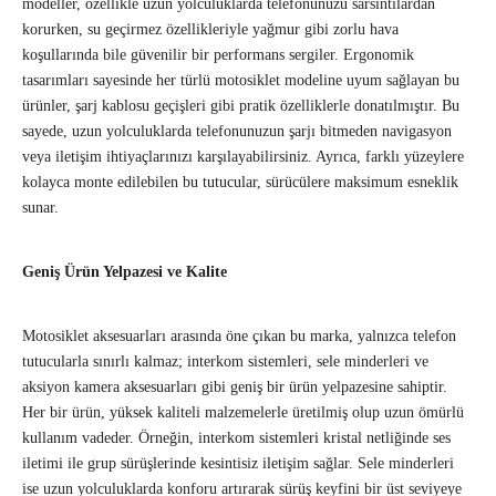
modeller, özellikle uzun yolculuklarda telefonunuzu sarsıntılardan
korurken, su geçirmez özellikleriyle yağmur gibi zorlu hava
koşullarında bile güvenilir bir performans sergiler. Ergonomik
tasarımları sayesinde her türlü motosiklet modeline uyum sağlayan bu
ürünler, şarj kablosu geçişleri gibi pratik özelliklerle donatılmıştır. Bu
sayede, uzun yolculuklarda telefonunuzun şarjı bitmeden navigasyon
veya iletişim ihtiyaçlarınızı karşılayabilirsiniz. Ayrıca, farklı yüzeylere
kolayca monte edilebilen bu tutucular, sürücülere maksimum esneklik
sunar.
Geniş Ürün Yelpazesi ve Kalite
Motosiklet aksesuarları arasında öne çıkan bu marka, yalnızca telefon
tutucularla sınırlı kalmaz; interkom sistemleri, sele minderleri ve
aksiyon kamera aksesuarları gibi geniş bir ürün yelpazesine sahiptir.
Her bir ürün, yüksek kaliteli malzemelerle üretilmiş olup uzun ömürlü
kullanım vadeder. Örneğin, interkom sistemleri kristal netliğinde ses
iletimi ile grup sürüşlerinde kesintisiz iletişim sağlar. Sele minderleri
ise uzun yolculuklarda konforu artırarak sürüş keyfini bir üst seviyeye