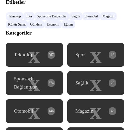
Etiketler
Teknoloji
Spor
Sponsorlu Bağlantılar
Sağlık
Otomobil
Magazin
Kültür Sanat
Gündem
Ekonomi
Eğitim
Kategoriler
x
x
Teknoloji
Spor
267
18
x
x
Sponsorlu
Sağlık
374
20
Bağlantılar
x
x
Otomobil
Magazin
146
46