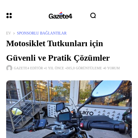
EV
SPONSORLU BAĞLANTILAR
Motosiklet Tutkunları için
Güvenli ve Pratik Çözümler
GAZETE4 EDITÖR
1 YIL ÖNCE
305,0 GÖRÜNTÜLEME
0 YORUM