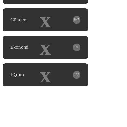
x
Gündem
947
x
Ekonomi
148
x
Eğitim
193