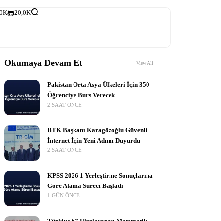
,0K
20,0K
Okumaya Devam Et
View All
Pakistan Orta Asya Ülkeleri İçin 350
Öğrenciye Burs Verecek
2 SAAT ÖNCE
BTK Başkanı Karagözoğlu Güvenli
İnternet İçin Yeni Adımı Duyurdu
2 SAAT ÖNCE
KPSS 2026 1 Yerleştirme Sonuçlarına
Göre Atama Süreci Başladı
1 GÜN ÖNCE