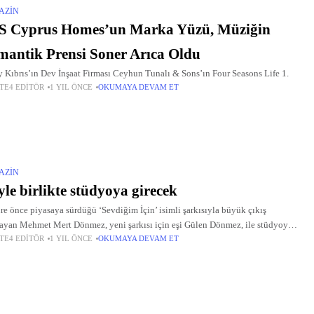
AZIN
S Cyprus Homes’un Marka Yüzü, Müziğin
antik Prensi Soner Arıca Oldu
 Kıbrıs’ın Dev İnşaat Firması Ceyhun Tunalı & Sons’ın Four Seasons Life 1.
TE4 EDITÖR
1 YIL ÖNCE
OKUMAYA DEVAM ET
AZIN
yle birlikte stüdyoya girecek
üre önce piyasaya sürdüğü ‘Sevdiğim İçin’ isimli şarkısıyla büyük çıkış
ayan Mehmet Mert Dönmez, yeni şarkısı için eşi Gülen Dönmez, ile stüdyoya
TE4 EDITÖR
1 YIL ÖNCE
OKUMAYA DEVAM ET
r.