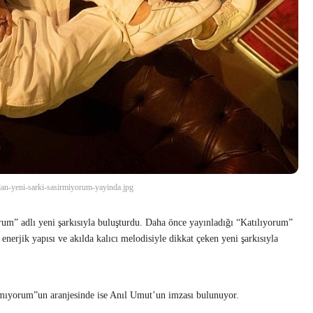
dan-yeni-sarki-sasirmiyorum-yayinda.jpg
um” adlı yeni şarkısıyla buluşturdu. Daha önce yayınladığı “Katılıyorum”
enerjik yapısı ve akılda kalıcı melodisiyle dikkat çeken yeni şarkısıyla
rmıyorum”un aranjesinde ise Anıl Umut’un imzası bulunuyor.