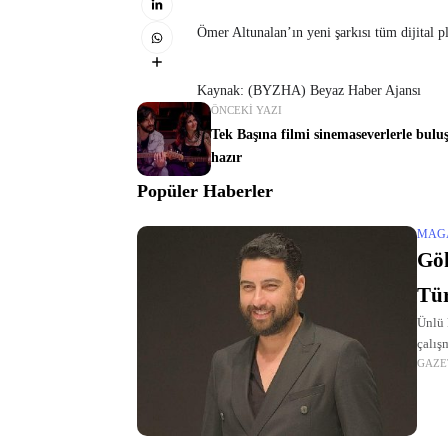
Ömer Altunalan’ın yeni şarkısı tüm dijital 
Kaynak: (BYZHA) Beyaz Haber Ajansı
ÖNCEKI YAZI
Tek Başına filmi sinemaseverlerle bul
hazır
Popüler Haberler
MAG
Gö
Tür
Ünlü 
çalışm
GAZE