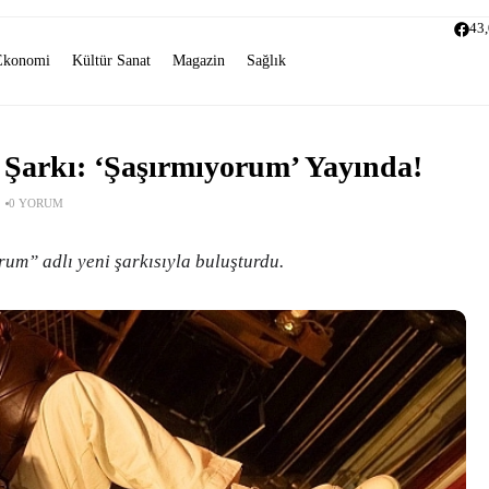
43
Ekonomi
Kültür Sanat
Magazin
Sağlık
Şarkı: ‘Şaşırmıyorum’ Yayında!
0 YORUM
um” adlı yeni şarkısıyla buluşturdu.