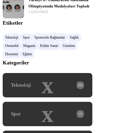
Türkiye 67 Uluslararası Matematik
Olimpiyatında Madalyaları Topladı
1 GÜN ÖNCE
Etiketler
Teknoloji
Spor
Sponsorlu Bağlantılar
Sağlık
Otomobil
Magazin
Kültür Sanat
Gündem
Ekonomi
Eğitim
Kategoriler
x
Teknoloji
266
x
Spor
18