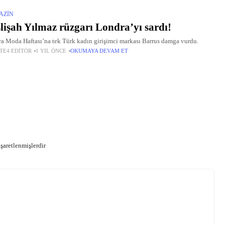
AZIN
lişah Yılmaz rüzgarı Londra’yı sardı!
a Moda Haftası’na tek Türk kadın girişimci markası Barrus damga vurdu.
TE4 EDITÖR
1 YIL ÖNCE
OKUMAYA DEVAM ET
işaretlenmişlerdir