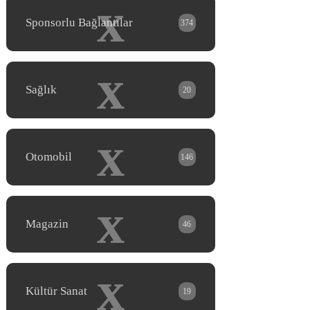
x
Sponsorlu Bağlantılar
374
x
Sağlık
20
x
Otomobil
146
x
Magazin
46
x
Kültür Sanat
19