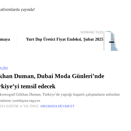
platformlarda yayında!
SONRAKI YAZI
uşmaya
Yurt Dışı Üretici Fiyat Endeksi, Şubat 2025
AZIN
khan Duman, Dubai Moda Günleri’nde
kiye’yi temsil edecek
koreograf Gökhan Duman, Türkiye’de yaptığı başarılı çalışmaların ardından
alarını yurtdışına taşıyor.
TE4 EDITÖR
1 YIL ÖNCE
OKUMAYA DEVAM ET