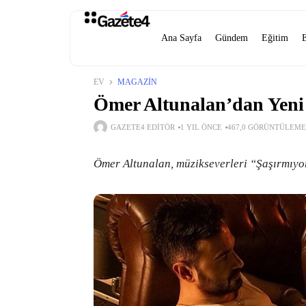
Ana Sayfa
Gündem
Eğitim
EV
MAGAZIN
Ömer Altunalan’dan Yeni 
GAZETE4 EDITÖR
1 YIL ÖNCE
467,0 GÖRÜNTÜLEME
Ömer Altunalan, müzikseverleri “Şaşırmıyor