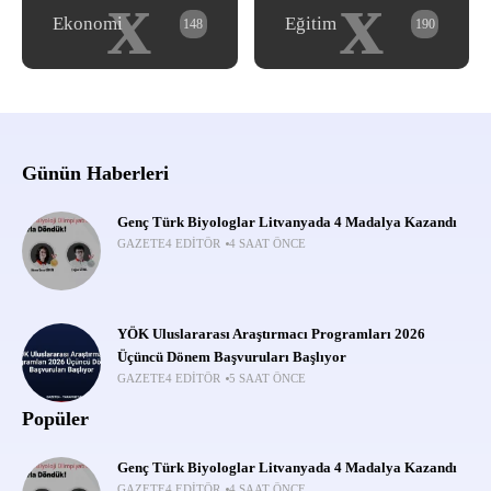
x
x
Ekonomi
Eğitim
148
190
Günün Haberleri
Genç Türk Biyologlar Litvanyada 4 Madalya Kazandı
GAZETE4 EDITÖR
4 SAAT ÖNCE
YÖK Uluslararası Araştırmacı Programları 2026
Üçüncü Dönem Başvuruları Başlıyor
GAZETE4 EDITÖR
5 SAAT ÖNCE
Popüler
Genç Türk Biyologlar Litvanyada 4 Madalya Kazandı
GAZETE4 EDITÖR
4 SAAT ÖNCE