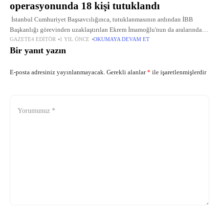
operasyonunda 18 kişi tutuklandı
İstanbul Cumhuriyet Başsavcılığınca, tutuklanmasının ardından İBB
Başkanlığı görevinden uzaklaştırılan Ekrem İmamoğlu'nun da aralarında
GAZETE4 EDITÖR
1 YIL ÖNCE
OKUMAYA DEVAM ET
bulunduğu zanlılar hakkında "suç örgütü yöneticisi olmak", "suç örgütüne
Bir yanıt yazın
üye olmak", "irtikap", "rüşvet", "nitelikli dolandırıcılık", "kişisel
E-posta adresiniz yayınlanmayacak.
Gerekli alanlar
*
ile işaretlenmişlerdir