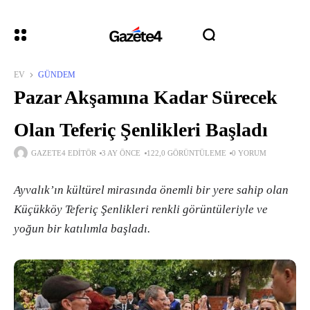
EV
GÜNDEM
Pazar Akşamına Kadar Sürecek
Olan Teferiç Şenlikleri Başladı
GAZETE4 EDITÖR
3 AY ÖNCE
122,0 GÖRÜNTÜLEME
0 YORUM
Ayvalık’ın kültürel mirasında önemli bir yere sahip olan
Küçükköy Teferiç Şenlikleri renkli görüntüleriyle ve
yoğun bir katılımla başladı.