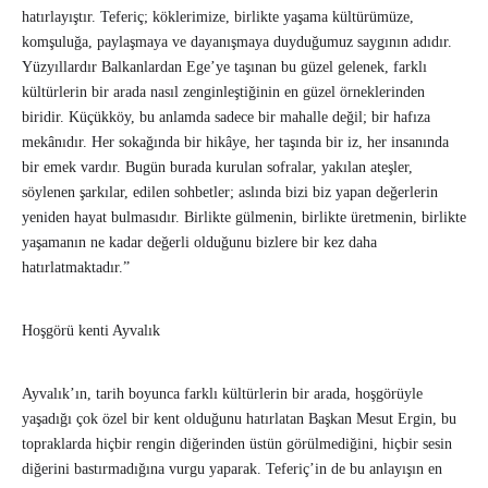
hatırlayıştır. Teferiç; köklerimize, birlikte yaşama kültürümüze,
komşuluğa, paylaşmaya ve dayanışmaya duyduğumuz saygının adıdır.
Yüzyıllardır Balkanlardan Ege’ye taşınan bu güzel gelenek, farklı
kültürlerin bir arada nasıl zenginleştiğinin en güzel örneklerinden
biridir. Küçükköy, bu anlamda sadece bir mahalle değil; bir hafıza
mekânıdır. Her sokağında bir hikâye, her taşında bir iz, her insanında
bir emek vardır. Bugün burada kurulan sofralar, yakılan ateşler,
söylenen şarkılar, edilen sohbetler; aslında bizi biz yapan değerlerin
yeniden hayat bulmasıdır. Birlikte gülmenin, birlikte üretmenin, birlikte
yaşamanın ne kadar değerli olduğunu bizlere bir kez daha
hatırlatmaktadır.”
Hoşgörü kenti Ayvalık
Ayvalık’ın, tarih boyunca farklı kültürlerin bir arada, hoşgörüyle
yaşadığı çok özel bir kent olduğunu hatırlatan Başkan Mesut Ergin, bu
topraklarda hiçbir rengin diğerinden üstün görülmediğini, hiçbir sesin
diğerini bastırmadığına vurgu yaparak. Teferiç’in de bu anlayışın en