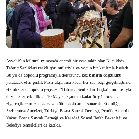
Ayvalık’ın kültürel mirasında önemli bir yere sahip olan Küçükköy
Teferiç Şenlikleri renkli görüntüleriyle ve yoğun bir katılımla başladı.
Bu yıl da dopdolu programıyla dokuzuncu kez baharın coşkusunu
yaşatacak olan şenlik Pazar akşamına kadar her saat başı gerçekleştirilen
etkinliklerle dopdolu geçecek. “Baharda Şenlik Bir Başka!” mottosuyla
düzenlenen etkinlikler, 10 Mayıs akşamına kadar üç gün boyunca
ziyaretçilere müzik, dans ve kültür dolu anlar sunacak. Etkinliğe;
Srebrenitsa Anneleri, Türkiye Bosna Sancak Derneği, Pendik Anadolu
Yakası Bosna Sancak Derneği ve Karadağ Sosyal Refah Bakanlığı ve
Belediye temsilcileri de katıldı.