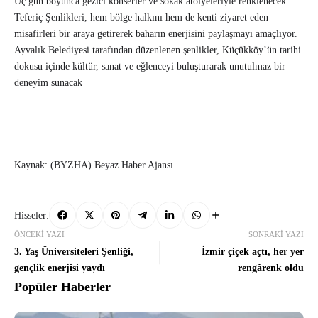
Üç gün boyunca gezici konserler ve sokak atölyeleriyle renklenecek
Teferiç Şenlikleri, hem bölge halkını hem de kenti ziyaret eden
misafirleri bir araya getirerek baharın enerjisini paylaşmayı amaçlıyor.
Ayvalık Belediyesi tarafından düzenlenen şenlikler, Küçükköy’ün tarihi
dokusu içinde kültür, sanat ve eğlenceyi buluşturarak unutulmaz bir
deneyim sunacak
Kaynak: (BYZHA) Beyaz Haber Ajansı
Hisseler:
ÖNCEKI YAZI
SONRAKI YAZI
3. Yaş Üniversiteleri Şenliği,
İzmir çiçek açtı, her yer
gençlik enerjisi yaydı
rengârenk oldu
Popüler Haberler