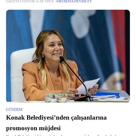
GAZETE4 EDITÖR
2 AY ÖNCE
OKUMAYA DEVAM ET
geleceğin yetenekli sporcularının yetişmesine güçlü bir zemin hazırlıyor.
GÜNDEM
Konak Belediyesi’nden çalışanlarına
promosyon müjdesi