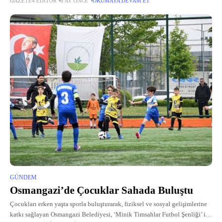
GAZETE4 EDITÖR
8 AY ÖNCE
OKUMAYA DEVAM ET
yüzde 77'si, yani 44 milyar metreküpü tarımda
GÜNDEM
Osmangazi’de Çocuklar Sahada Buluştu
Çocukları erken yaşta sporla buluşturarak, fiziksel ve sosyal gelişimlerine
katkı sağlayan Osmangazi Belediyesi, ‘Minik Timsahlar Futbol Şenliği’ ile