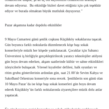
devam ediyoruz. Bu etkinliğe bizleri davet ettiğiniz için çok teşekkür
ediyor ve burada olmaktan büyük mutluluk duyuyoruz.”
Pazar akşamına kadar dopdolu etkinlikler
9 Mayıs Cumartesi günü şenlik coşkusu Küçükköy sokaklarına taşacak.
Gün boyunca farklı noktalarda düzenlenecek köşe başı sokak
konserleriyle müzik her köşede yankılanacak. Çocuklar için Sabancı
Üniversitesi iş birliğiyle gerçekleştirilecek yaratıcı teknolojiler atölyesi
gün boyu devam ederken, akşam saatlerinde kültür ve sahne etkinlikleri
izleyicilerle buluşacak. Yöresel kıyafetler defilesi, halk oyunları ve
ritim grubu gösterilerinin ardından gün, saat 21.00’de Sevim Kahya ve
SakoBand Orkestrası konseriyle sona erecek. Şenliklerin son günü olan
10 Mayıs Pazar’da ise köşe başı sokak konserleri gün boyu devam
ederek Küçükköy’ün farklı noktalarında ziyaretçilere müzik dolu anlar
yaşatacak.