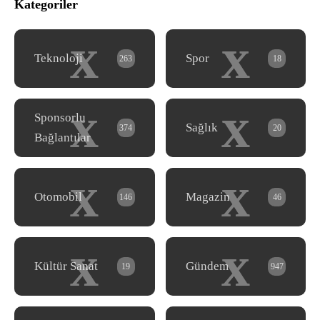
Kategoriler
x
x
Teknoloji
Spor
263
18
x
x
Sponsorlu
Sağlık
374
20
Bağlantılar
x
x
Otomobil
Magazin
146
46
x
x
Kültür Sanat
Gündem
19
947