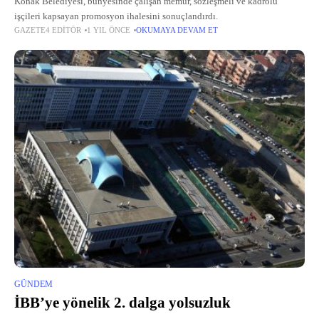
Konak Belediyesi, bünyesinde çalışan memur, sözleşmeli ve kadrolu
işçileri kapsayan promosyon ihalesini sonuçlandırdı.
GAZETE4 EDITÖR
1 YIL ÖNCE
OKUMAYA DEVAM ET
GÜNDEM
İBB’ye yönelik 2. dalga yolsuzluk