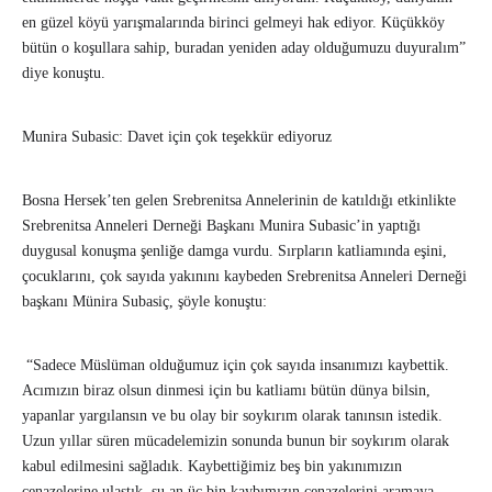
en güzel köyü yarışmalarında birinci gelmeyi hak ediyor. Küçükköy
bütün o koşullara sahip, buradan yeniden aday olduğumuzu duyuralım”
diye konuştu.
Munira Subasic: Davet için çok teşekkür ediyoruz
Bosna Hersek’ten gelen Srebrenitsa Annelerinin de katıldığı etkinlikte
Srebrenitsa Anneleri Derneği Başkanı Munira Subasic’in yaptığı
duygusal konuşma şenliğe damga vurdu. Sırpların katliamında eşini,
çocuklarını, çok sayıda yakınını kaybeden Srebrenitsa Anneleri Derneği
başkanı Münira Subasiç, şöyle konuştu:
“Sadece Müslüman olduğumuz için çok sayıda insanımızı kaybettik.
Acımızın biraz olsun dinmesi için bu katliamı bütün dünya bilsin,
yapanlar yargılansın ve bu olay bir soykırım olarak tanınsın istedik.
Uzun yıllar süren mücadelemizin sonunda bunun bir soykırım olarak
kabul edilmesini sağladık. Kaybettiğimiz beş bin yakınımızın
cenazelerine ulaştık, şu an üç bin kaybımızın cenazelerini aramaya