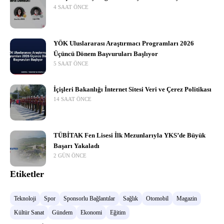
4 SAAT ÖNCE
YÖK Uluslararası Araştırmacı Programları 2026
Üçüncü Dönem Başvuruları Başlıyor
5 SAAT ÖNCE
İçişleri Bakanlığı İnternet Sitesi Veri ve Çerez Politikası
14 SAAT ÖNCE
TÜBİTAK Fen Lisesi İlk Mezunlarıyla YKS’de Büyük
Başarı Yakaladı
2 GÜN ÖNCE
Etiketler
Teknoloji
Spor
Sponsorlu Bağlantılar
Sağlık
Otomobil
Magazin
Kültür Sanat
Gündem
Ekonomi
Eğitim