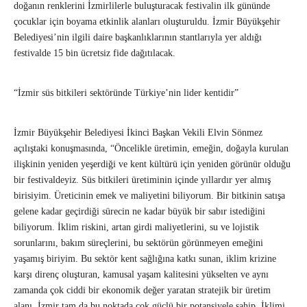
doğanın renklerini İzmirlilerle buluşturacak festivalin ilk gününde
çocuklar için boyama etkinlik alanları oluşturuldu. İzmir Büyükşehir
Belediyesi’nin ilgili daire başkanlıklarının stantlarıyla yer aldığı
festivalde 15 bin ücretsiz fide dağıtılacak.
“İzmir süs bitkileri sektöründe Türkiye’nin lider kentidir”
İzmir Büyükşehir Belediyesi İkinci Başkan Vekili Elvin Sönmez
açılıştaki konuşmasında, “Öncelikle üretimin, emeğin, doğayla kurulan
ilişkinin yeniden yeşerdiği ve kent kültürü için yeniden görünür olduğu
bir festivaldeyiz. Süs bitkileri üretiminin içinde yıllardır yer almış
birisiyim. Üreticinin emek ve maliyetini biliyorum. Bir bitkinin satışa
gelene kadar geçirdiği sürecin ne kadar büyük bir sabır istediğini
biliyorum. İklim riskini, artan girdi maliyetlerini, su ve lojistik
sorunlarını, bakım süreçlerini, bu sektörün görünmeyen emeğini
yaşamış biriyim. Bu sektör kent sağlığına katkı sunan, iklim krizine
karşı direnç oluşturan, kamusal yaşam kalitesini yükselten ve aynı
zamanda çok ciddi bir ekonomik değer yaratan stratejik bir üretim
alanı. İzmir tam da bu noktada çok güçlü bir potansiyele sahip. İklimi,