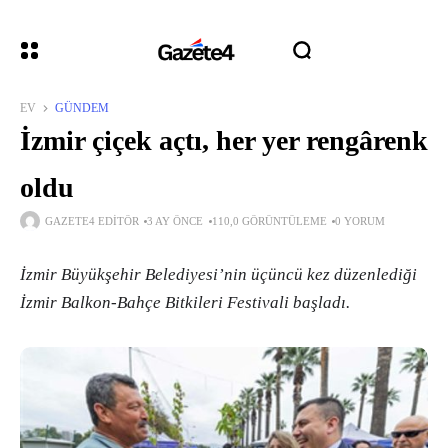
EV
GÜNDEM
İzmir çiçek açtı, her yer rengârenk
oldu
GAZETE4 EDITÖR
3 AY ÖNCE
110,0 GÖRÜNTÜLEME
0 YORUM
İzmir Büyükşehir Belediyesi’nin üçüncü kez düzenlediği
İzmir Balkon-Bahçe Bitkileri Festivali başladı.