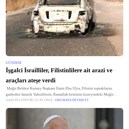
GÜNDEM
İşgalci İsrailliler, Filistinlilere ait arazi ve
araçları ateşe verdi
Muğir Beldesi Konsey Başkanı Emin Ebu Ulya, Filistin topraklarını
gasbeden fanatik Yahudilerin, Ramallah kentinin kuzeyindeki Muğir
GAZETE4 EDITÖR
12 AY ÖNCE
OKUMAYA DEVAM ET
beldesine sızarak, zeytin ağaçlarını kestiğini, tarım arazilerini ve çiftçilere
ait bazı araçları ateşe