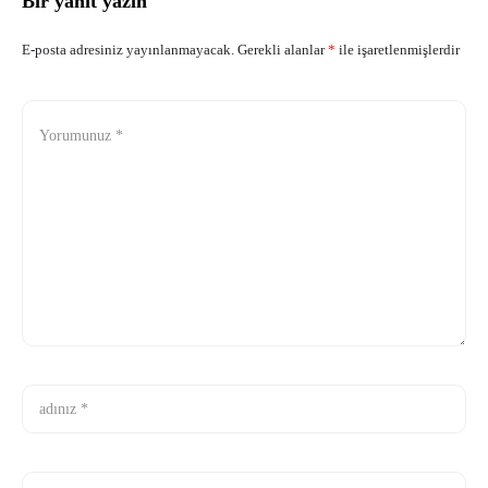
Bir yanıt yazın
eşliğinde eğlenirken...
E-posta adresiniz yayınlanmayacak.
Gerekli alanlar
*
ile işaretlenmişlerdir