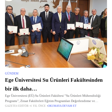
GÜNDEM
Ege Üniversitesi Su Ürünleri Fakültesinden
bir ilk daha…
Ege Üniversitesi (EÜ) Su Ürünleri Fakültesi “Su Ürünleri Mühendisliği
Programı”, Ziraat Fakülteleri Eğitim Programları Değerlendirme ve
GAZETE4 EDITÖR
1 YIL ÖNCE
OKUMAYA DEVAM ET
Akreditasyon Derneği (ZİDEK) tarafından üç yıl süreyle akredite edildi.