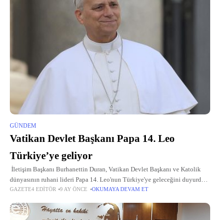
GÜNDEM
Vatikan Devlet Başkanı Papa 14. Leo
Türkiye’ye geliyor
İletişim Başkanı Burhanettin Duran, Vatikan Devlet Başkanı ve Katolik
dünyasının ruhani lideri Papa 14. Leo'nun Türkiye'ye geleceğini duyurdu.
GAZETE4 EDITÖR
9 AY ÖNCE
OKUMAYA DEVAM ET
Duran, Papa 14. Leo'nun, Cumhurbaşkanı Recep Tayyip Erdoğan’ın
davetine icabetle 27-30