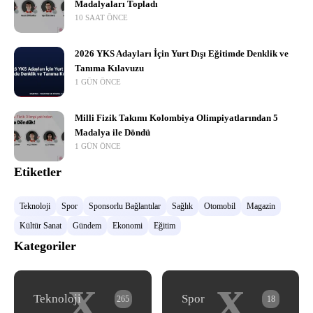
Madalyaları Topladı
10 SAAT ÖNCE
2026 YKS Adayları İçin Yurt Dışı Eğitimde Denklik ve
Tanıma Kılavuzu
1 GÜN ÖNCE
Milli Fizik Takımı Kolombiya Olimpiyatlarından 5
Madalya ile Döndü
1 GÜN ÖNCE
Etiketler
Teknoloji
Spor
Sponsorlu Bağlantılar
Sağlık
Otomobil
Magazin
Kültür Sanat
Gündem
Ekonomi
Eğitim
Kategoriler
x
x
Teknoloji
Spor
265
18