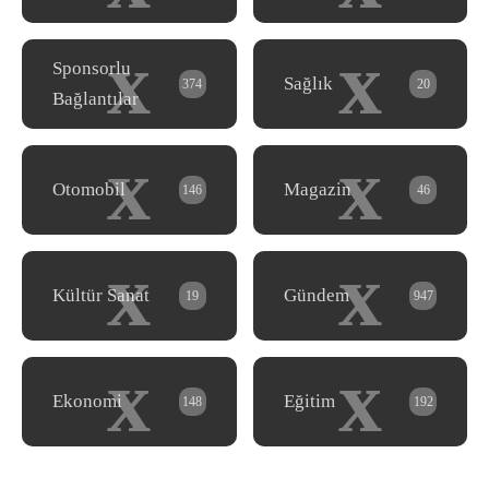
x
x
Sponsorlu
Sağlık
374
20
Bağlantılar
x
x
Otomobil
Magazin
146
46
x
x
Kültür Sanat
Gündem
19
947
x
x
Ekonomi
Eğitim
148
192