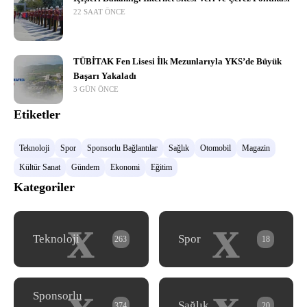
22 SAAT ÖNCE
TÜBİTAK Fen Lisesi İlk Mezunlarıyla YKS’de Büyük
Başarı Yakaladı
3 GÜN ÖNCE
Etiketler
Teknoloji
Spor
Sponsorlu Bağlantılar
Sağlık
Otomobil
Magazin
Kültür Sanat
Gündem
Ekonomi
Eğitim
Kategoriler
x
x
Teknoloji
Spor
263
18
x
x
Sponsorlu
Sağlık
374
20