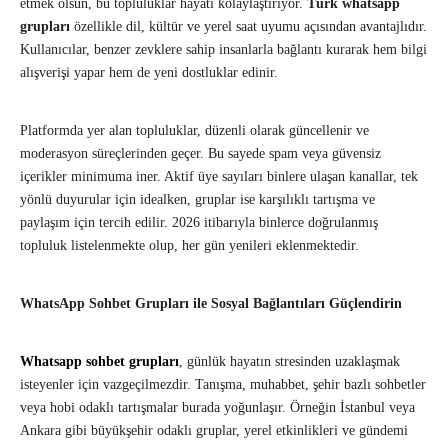
etmek olsun, bu topluluklar hayatı kolaylaştırıyor.
Türk whatsapp
grupları
özellikle dil, kültür ve yerel saat uyumu açısından avantajlıdır.
Kullanıcılar, benzer zevklere sahip insanlarla bağlantı kurarak hem bilgi
alışverişi yapar hem de yeni dostluklar edinir.
Platformda yer alan topluluklar, düzenli olarak güncellenir ve
moderasyon süreçlerinden geçer. Bu sayede spam veya güvensiz
içerikler minimuma iner. Aktif üye sayıları binlere ulaşan kanallar, tek
yönlü duyurular için idealken, gruplar ise karşılıklı tartışma ve
paylaşım için tercih edilir. 2026 itibarıyla binlerce doğrulanmış
topluluk listelenmekte olup, her gün yenileri eklenmektedir.
WhatsApp Sohbet Grupları ile Sosyal Bağlantıları Güçlendirin
Whatsapp sohbet grupları
, günlük hayatın stresinden uzaklaşmak
isteyenler için vazgeçilmezdir. Tanışma, muhabbet, şehir bazlı sohbetler
veya hobi odaklı tartışmalar burada yoğunlaşır. Örneğin İstanbul veya
Ankara gibi büyükşehir odaklı gruplar, yerel etkinlikleri ve gündemi