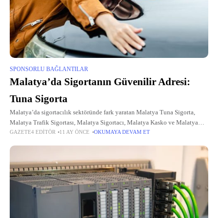
SPONSORLU BAĞLANTILAR
Malatya’da Sigortanın Güvenilir Adresi:
Tuna Sigorta
Malatya’da sigortacılık sektöründe fark yaratan Malatya Tuna Sigorta,
Malatya Trafik Sigortası, Malatya Sigortacı, Malatya Kasko ve Malatya
GAZETE4 EDITÖR
11 AY ÖNCE
OKUMAYA DEVAM ET
Sağlık Sigortası hizmetleriyle müşterilerinin yanında. Geniş ürün yelpazesi
ve müşteri odaklı yaklaşımıyla, bireylerden