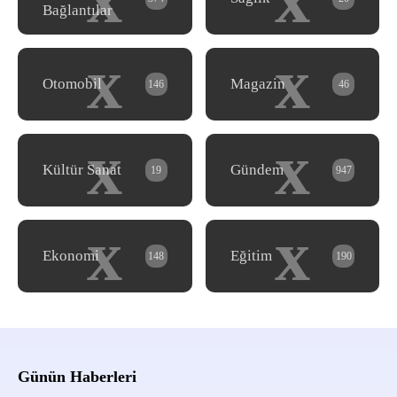
Bağlantılar
x
x
Otomobil
Magazin
146
46
x
x
Kültür Sanat
Gündem
19
947
x
x
Ekonomi
Eğitim
148
190
Günün Haberleri