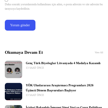
Daha sonraki yorumlarımda kullanılması için adım, e-posta adresim ve site adresim bu
tarayıcıya kaydedilsin.
Okumaya Devam Et
View All
Genç Türk Biyologlar Litvanyada 4 Madalya Kazandı
13 SAAT ÖNCE
YÖK Uluslararası Araştırmacı Programları 2026
Üçüncü Dönem Başvuruları Başlıyor
13 SAAT ÖNCE
İçişleri Bakanlığı İnternet Sitesi Veri ve Çerez Politikası