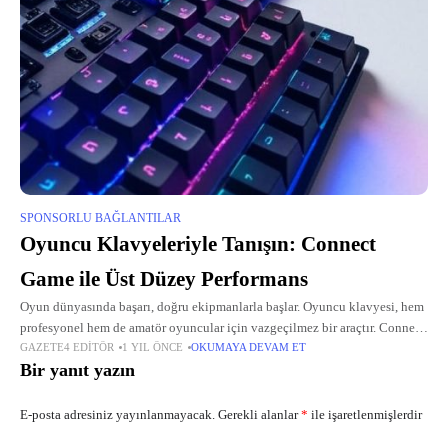
SPONSORLU BAĞLANTILAR
Oyuncu Klavyeleriyle Tanışın: Connect
Game ile Üst Düzey Performans
Oyun dünyasında başarı, doğru ekipmanlarla başlar. Oyuncu klavyesi, hem
profesyonel hem de amatör oyuncular için vazgeçilmez bir araçtır. Connect
GAZETE4 EDITÖR
1 YIL ÖNCE
OKUMAYA DEVAM ET
Game, geniş ürün yelpazesiyle, her oyuncunun ihtiyaçlarına uygun, yüksek
Bir yanıt yazın
performanslı ve
E-posta adresiniz yayınlanmayacak.
Gerekli alanlar
*
ile işaretlenmişlerdir