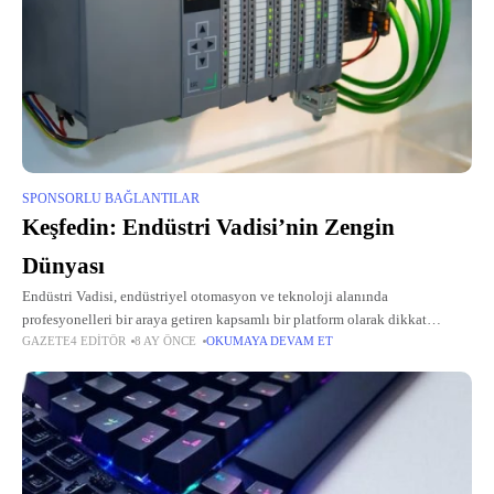
SPONSORLU BAĞLANTILAR
Keşfedin: Endüstri Vadisi’nin Zengin
Dünyası
Endüstri Vadisi, endüstriyel otomasyon ve teknoloji alanında
profesyonelleri bir araya getiren kapsamlı bir platform olarak dikkat
GAZETE4 EDITÖR
8 AY ÖNCE
OKUMAYA DEVAM ET
çekiyor. Siemens TIA Portal gibi gelişmiş mühendislik yazılımlarından
Siemens PLC sistemlerinin güvenilir uygulamalarına ve