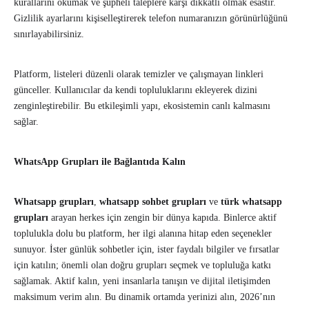
kurallarını okumak ve şüpheli taleplere karşı dikkatli olmak esastır.
Gizlilik ayarlarını kişiselleştirerek telefon numaranızın görünürlüğünü
sınırlayabilirsiniz.
Platform, listeleri düzenli olarak temizler ve çalışmayan linkleri
günceller. Kullanıcılar da kendi topluluklarını ekleyerek dizini
zenginleştirebilir. Bu etkileşimli yapı, ekosistemin canlı kalmasını
sağlar.
WhatsApp Grupları ile Bağlantıda Kalın
Whatsapp grupları
,
whatsapp sohbet grupları
ve
türk whatsapp
grupları
arayan herkes için zengin bir dünya kapıda. Binlerce aktif
toplulukla dolu bu platform, her ilgi alanına hitap eden seçenekler
sunuyor. İster günlük sohbetler için, ister faydalı bilgiler ve fırsatlar
için katılın; önemli olan doğru grupları seçmek ve topluluğa katkı
sağlamak. Aktif kalın, yeni insanlarla tanışın ve dijital iletişimden
maksimum verim alın. Bu dinamik ortamda yerinizi alın, 2026’nın