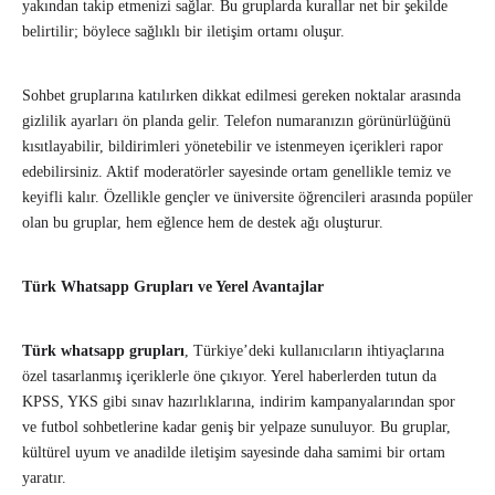
yakından takip etmenizi sağlar. Bu gruplarda kurallar net bir şekilde
belirtilir; böylece sağlıklı bir iletişim ortamı oluşur.
Sohbet gruplarına katılırken dikkat edilmesi gereken noktalar arasında
gizlilik ayarları ön planda gelir. Telefon numaranızın görünürlüğünü
kısıtlayabilir, bildirimleri yönetebilir ve istenmeyen içerikleri rapor
edebilirsiniz. Aktif moderatörler sayesinde ortam genellikle temiz ve
keyifli kalır. Özellikle gençler ve üniversite öğrencileri arasında popüler
olan bu gruplar, hem eğlence hem de destek ağı oluşturur.
Türk Whatsapp Grupları ve Yerel Avantajlar
Türk whatsapp grupları
, Türkiye’deki kullanıcıların ihtiyaçlarına
özel tasarlanmış içeriklerle öne çıkıyor. Yerel haberlerden tutun da
KPSS, YKS gibi sınav hazırlıklarına, indirim kampanyalarından spor
ve futbol sohbetlerine kadar geniş bir yelpaze sunuluyor. Bu gruplar,
kültürel uyum ve anadilde iletişim sayesinde daha samimi bir ortam
yaratır.