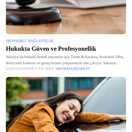
SPONSORLU BAĞLANTILAR
Hukukta Güven ve Profesyonellik
Sakarya’da hukuki destek arayanlar için Turan & Karakoç Avukatlık Ofisi,
deneyimli kadrosu ve geniş hizmet yelpazesiyle öne çıkıyor. Sakarya
GAZETE4 EDITÖR
1 YIL ÖNCE
OKUMAYA DEVAM ET
avukat arayışında olan müvekkiller, ofisin uzmanlık alanlarından
faydalanarak güvenilir çözümler buluyor.