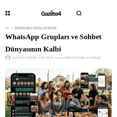
EV
SPONSORLU BAĞLANTILAR
WhatsApp Grupları ve Sohbet
Dünyasının Kalbi
GAZETE4 EDITÖR
3 AY ÖNCE
124,0 GÖRÜNTÜLEME
0 YORUM