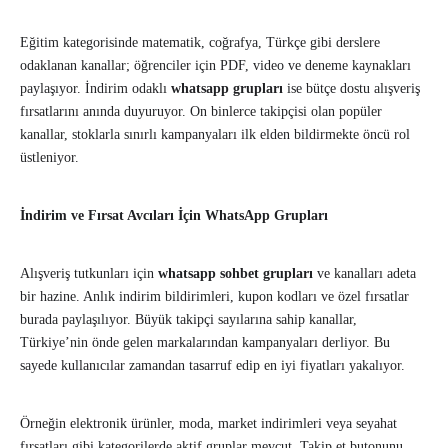
Eğitim kategorisinde matematik, coğrafya, Türkçe gibi derslere
odaklanan kanallar; öğrenciler için PDF, video ve deneme kaynakları
paylaşıyor. İndirim odaklı
whatsapp grupları
ise bütçe dostu alışveriş
fırsatlarını anında duyuruyor. On binlerce takipçisi olan popüler
kanallar, stoklarla sınırlı kampanyaları ilk elden bildirmekte öncü rol
üstleniyor.
İndirim ve Fırsat Avcıları İçin WhatsApp Grupları
Alışveriş tutkunları için
whatsapp sohbet grupları
ve kanalları adeta
bir hazine. Anlık indirim bildirimleri, kupon kodları ve özel fırsatlar
burada paylaşılıyor. Büyük takipçi sayılarına sahip kanallar,
Türkiye’nin önde gelen markalarından kampanyaları derliyor. Bu
sayede kullanıcılar zamandan tasarruf edip en iyi fiyatları yakalıyor.
Örneğin elektronik ürünler, moda, market indirimleri veya seyahat
fırsatları gibi kategorilerde aktif gruplar mevcut. Takip et butonunu