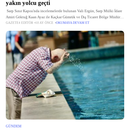
yakın yolcu geçti
Sarp Sınır Kapısı'nda incelemelerde bulunan Vali Ergün, Sarp Mülki İdare
Amiri Göktuğ Kaan Ayaz ile Kaçkar Gümrük ve Dış Ticaret Bölge Müdürü
GAZETE4 EDITÖR
10 AY ÖNCE
OKUMAYA DEVAM ET
Ersin Başaran'dan çalışmalar hakkında bilgi aldı.
GÜNDEM