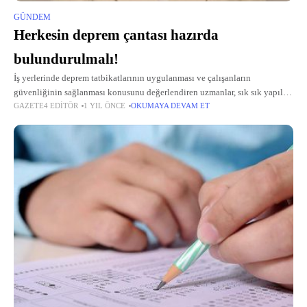
GÜNDEM
Herkesin deprem çantası hazırda
bulundurulmalı!
İş yerlerinde deprem tatbikatlarının uygulanması ve çalışanların
güvenliğinin sağlanması konusunu değerlendiren uzmanlar, sık sık yapılan
GAZETE4 EDITÖR
1 YIL ÖNCE
OKUMAYA DEVAM ET
tatbikatların, tespit edilen eksiklikler üzerinden yapılan değerlendirmeler
sayesinde iyileştirmeler yapılmasını mümkün kıldığını söylüyor.