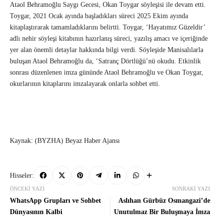
Ataol Behramoğlu Saygı Gecesi, Okan Toygar söyleşisi ile devam etti.
Toygar, 2021 Ocak ayında başladıkları süreci 2025 Ekim ayında
kitaplaştırarak tamamladıklarını belirtti. Toygar, ‘Hayatımız Güzeldir’
adlı nehir söyleşi kitabının hazırlanış süreci, yazılış amacı ve içeriğinde
yer alan önemli detaylar hakkında bilgi verdi. Söyleşide Manisalılarla
buluşan Ataol Behramoğlu da, ‘Satranç Dörtlüğü’nü okudu. Etkinlik
sonrası düzenlenen imza gününde Ataol Behramoğlu ve Okan Toygar,
okurlarının kitaplarını imzalayarak onlarla sohbet etti.
Kaynak: (BYZHA) Beyaz Haber Ajansı
Hisseler:
ÖNCEKI YAZI
SONRAKI YAZI
WhatsApp Grupları ve Sohbet
Aslıhan Gürbüz Osmangazi’de
Dünyasının Kalbi
Unutulmaz Bir Buluşmaya İmza