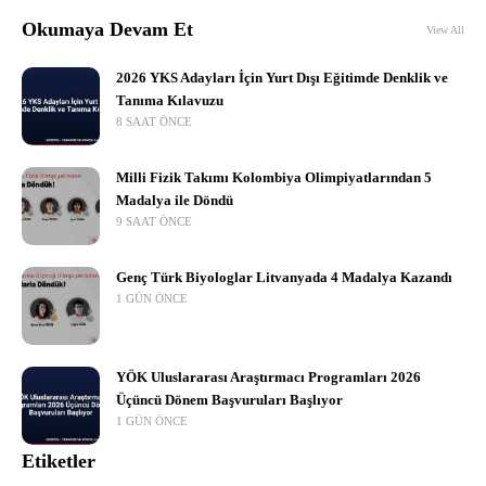
Okumaya Devam Et
View All
2026 YKS Adayları İçin Yurt Dışı Eğitimde Denklik ve
Tanıma Kılavuzu
8 SAAT ÖNCE
Milli Fizik Takımı Kolombiya Olimpiyatlarından 5
Madalya ile Döndü
9 SAAT ÖNCE
Genç Türk Biyologlar Litvanyada 4 Madalya Kazandı
1 GÜN ÖNCE
YÖK Uluslararası Araştırmacı Programları 2026
Üçüncü Dönem Başvuruları Başlıyor
1 GÜN ÖNCE
Etiketler