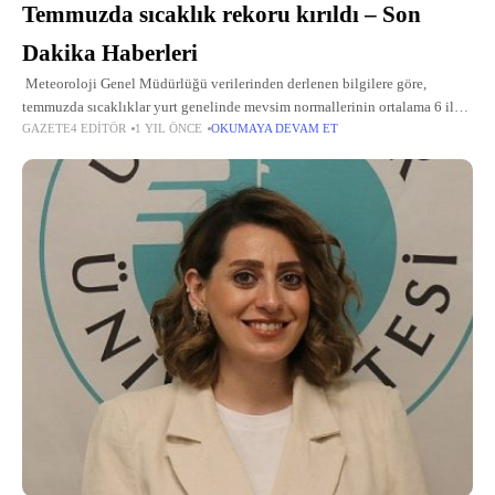
Temmuzda sıcaklık rekoru kırıldı – Son
Dakika Haberleri
Meteoroloji Genel Müdürlüğü verilerinden derlenen bilgilere göre,
temmuzda sıcaklıklar yurt genelinde mevsim normallerinin ortalama 6 ila
GAZETE4 EDITÖR
1 YIL ÖNCE
OKUMAYA DEVAM ET
12 derece üzerine çıktı. Sıcaklıklar yurt genelinde temmuzun ilk
haftasından itibaren mevsim