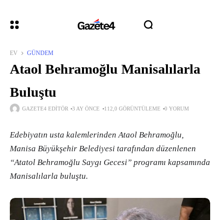
EV
GÜNDEM
Ataol Behramoğlu Manisalılarla
Buluştu
GAZETE4 EDITÖR
3 AY ÖNCE
112,0 GÖRÜNTÜLEME
0 YORUM
Edebiyatın usta kalemlerinden Ataol Behramoğlu,
Manisa Büyükşehir Belediyesi tarafından düzenlenen
“Atatol Behramoğlu Saygı Gecesi” programı kapsamında
Manisalılarla buluştu.