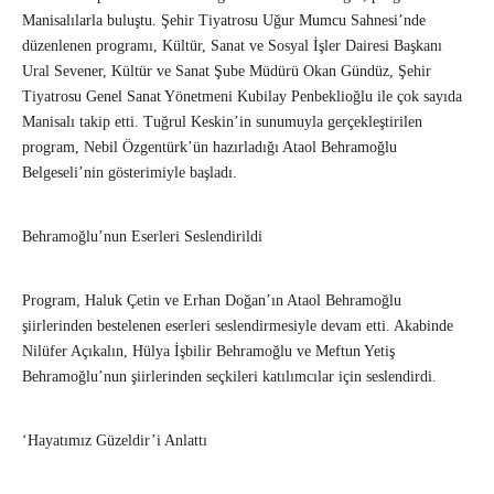
Manisalılarla buluştu. Şehir Tiyatrosu Uğur Mumcu Sahnesi’nde
düzenlenen programı, Kültür, Sanat ve Sosyal İşler Dairesi Başkanı
Ural Sevener, Kültür ve Sanat Şube Müdürü Okan Gündüz, Şehir
Tiyatrosu Genel Sanat Yönetmeni Kubilay Penbeklioğlu ile çok sayıda
Manisalı takip etti. Tuğrul Keskin’in sunumuyla gerçekleştirilen
program, Nebil Özgentürk’ün hazırladığı Ataol Behramoğlu
Belgeseli’nin gösterimiyle başladı.
Behramoğlu’nun Eserleri Seslendirildi
Program, Haluk Çetin ve Erhan Doğan’ın Ataol Behramoğlu
şiirlerinden bestelenen eserleri seslendirmesiyle devam etti. Akabinde
Nilüfer Açıkalın, Hülya İşbilir Behramoğlu ve Meftun Yetiş
Behramoğlu’nun şiirlerinden seçkileri katılımcılar için seslendirdi.
‘Hayatımız Güzeldir’i Anlattı