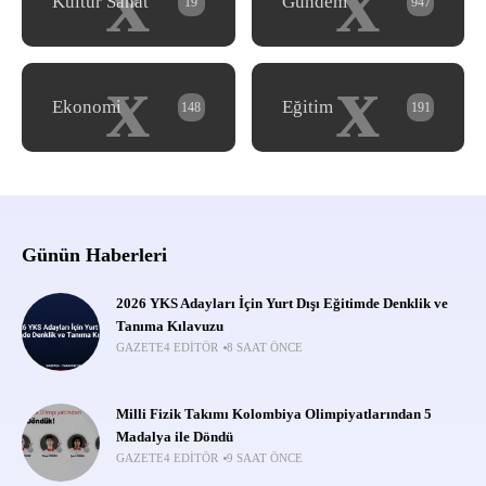
x
x
Kültür Sanat
Gündem
19
947
x
x
Ekonomi
Eğitim
148
191
Günün Haberleri
2026 YKS Adayları İçin Yurt Dışı Eğitimde Denklik ve
Tanıma Kılavuzu
GAZETE4 EDITÖR
8 SAAT ÖNCE
Milli Fizik Takımı Kolombiya Olimpiyatlarından 5
Madalya ile Döndü
GAZETE4 EDITÖR
9 SAAT ÖNCE