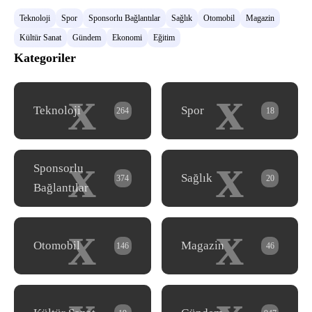
Teknoloji
Spor
Sponsorlu Bağlantılar
Sağlık
Otomobil
Magazin
Kültür Sanat
Gündem
Ekonomi
Eğitim
Kategoriler
x
x
Teknoloji
Spor
264
18
x
x
Sponsorlu
Sağlık
374
20
Bağlantılar
x
x
Otomobil
Magazin
146
46