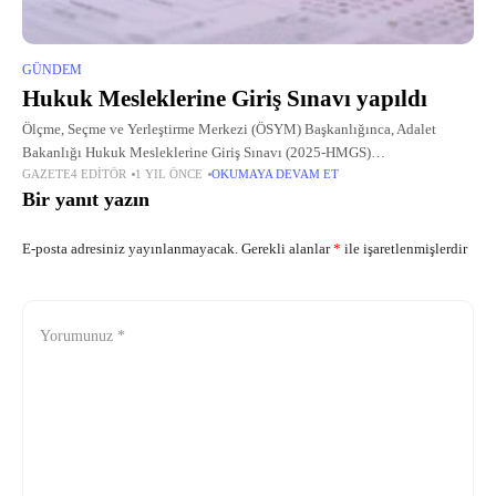
GÜNDEM
Hukuk Mesleklerine Giriş Sınavı yapıldı
Ölçme, Seçme ve Yerleştirme Merkezi (ÖSYM) Başkanlığınca, Adalet
Bakanlığı Hukuk Mesleklerine Giriş Sınavı (2025-HMGS)
GAZETE4 EDITÖR
1 YIL ÖNCE
OKUMAYA DEVAM ET
yapıldı.27/04/2025 13:40© TRT HABER
Bir yanıt yazın
E-posta adresiniz yayınlanmayacak.
Gerekli alanlar
*
ile işaretlenmişlerdir