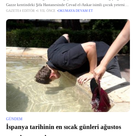
Gazze kentindeki Şifa Hastanesinde Cevad el-Ankar isimli çocuk yetersiz
GAZETE4 EDITÖR
1 YIL ÖNCE
OKUMAYA DEVAM ET
beslenme nedeniyle yaşamını yitirdi. Gazze'deki Filistin hükümetinin
Medya Ofisi verilerine göre,
GÜNDEM
İspanya tarihinin en sıcak günleri ağustos