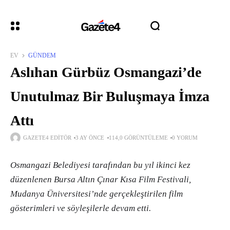
EV
GÜNDEM
Aslıhan Gürbüz Osmangazi’de
Unutulmaz Bir Buluşmaya İmza
Attı
GAZETE4 EDITÖR
3 AY ÖNCE
114,0 GÖRÜNTÜLEME
0 YORUM
Osmangazi Belediyesi tarafından bu yıl ikinci kez
düzenlenen Bursa Altın Çınar Kısa Film Festivali,
Mudanya Üniversitesi’nde gerçekleştirilen film
gösterimleri ve söyleşilerle devam etti.