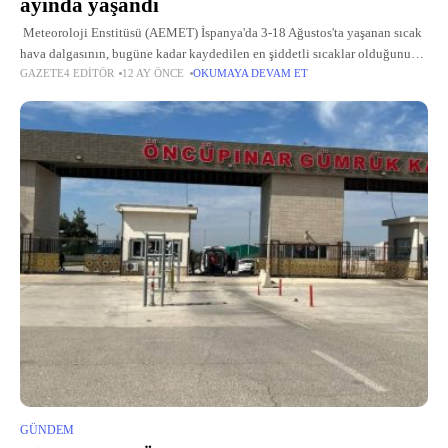
ayında yaşandı
Meteoroloji Enstitüsü (AEMET) İspanya'da 3-18 Ağustos'ta yaşanan sıcak
hava dalgasının, bugüne kadar kaydedilen en şiddetli sıcaklar olduğunu
GAZETE4 EDITÖR
12 AY ÖNCE
OKUMAYA DEVAM ET
duyurdu. Bu yazın ikinci sıcak hava dalgasını ağustos ayında yaşayan
İspanya'da
GÜNDEM