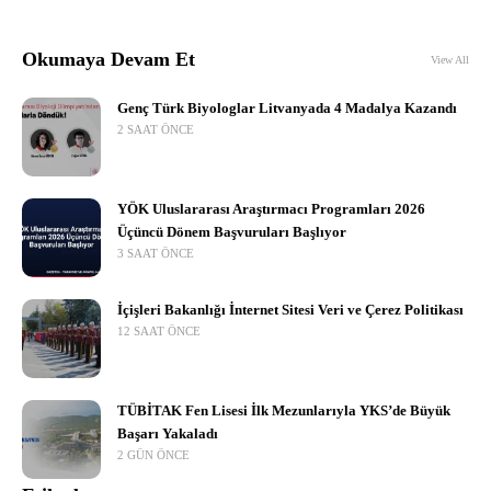
Okumaya Devam Et
View All
Genç Türk Biyologlar Litvanyada 4 Madalya Kazandı
2 SAAT ÖNCE
YÖK Uluslararası Araştırmacı Programları 2026
Üçüncü Dönem Başvuruları Başlıyor
3 SAAT ÖNCE
İçişleri Bakanlığı İnternet Sitesi Veri ve Çerez Politikası
12 SAAT ÖNCE
TÜBİTAK Fen Lisesi İlk Mezunlarıyla YKS’de Büyük
Başarı Yakaladı
2 GÜN ÖNCE