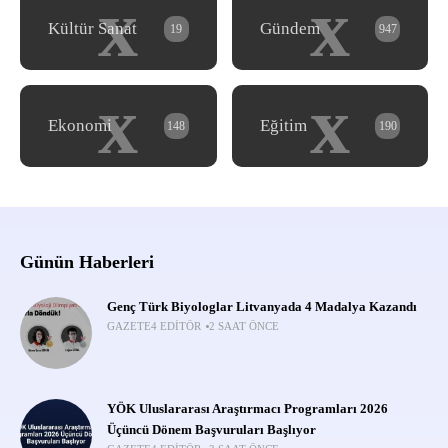
x
x
Kültür Sanat
Gündem
19
947
x
x
Ekonomi
Eğitim
148
190
Günün Haberleri
Genç Türk Biyologlar Litvanyada 4 Madalya Kazandı
GAZETE4 EDITÖR
2 SAAT ÖNCE
YÖK Uluslararası Araştırmacı Programları 2026
Üçüncü Dönem Başvuruları Başlıyor