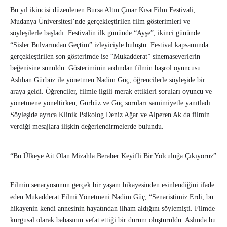
Bu yıl ikincisi düzenlenen Bursa Altın Çınar Kısa Film Festivali,
Mudanya Üniversitesi’nde gerçekleştirilen film gösterimleri ve
söyleşilerle başladı. Festivalin ilk gününde “Ayşe”, ikinci gününde
“Sisler Bulvarından Geçtim” izleyiciyle buluştu. Festival kapsamında
gerçekleştirilen son gösterimde ise “Mukadderat” sinemaseverlerin
beğenisine sunuldu. Gösteriminin ardından filmin başrol oyuncusu
Aslıhan Gürbüz ile yönetmen Nadim Güç, öğrencilerle söyleşide bir
araya geldi. Öğrenciler, filmle ilgili merak ettikleri soruları oyuncu ve
yönetmene yöneltirken, Gürbüz ve Güç soruları samimiyetle yanıtladı.
Söyleşide ayrıca Klinik Psikolog Deniz Ağar ve Alperen Ak da filmin
verdiği mesajlara ilişkin değerlendirmelerde bulundu.
“Bu Ülkeye Ait Olan Mizahla Beraber Keyifli Bir Yolculuğa Çıkıyoruz”
Filmin senaryosunun gerçek bir yaşam hikayesinden esinlendiğini ifade
eden Mukadderat Filmi Yönetmeni Nadim Güç, “Senaristimiz Erdi, bu
hikayenin kendi annesinin hayatından ilham aldığını söylemişti. Filmde
kurgusal olarak babasının vefat ettiği bir durum oluşturuldu. Aslında bu