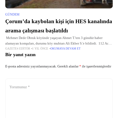
GÜNDEM
Çorum’da kaybolan kişi için HES kanalında
arama çalışması başlatıldı
Mehmet Dede Obruk köyünde yaşayan Ahmet T.'ten 3 gündür haber
alamayan komşuları, durumu köy muhtarı Ali Ekber S.'e bildirdi. 112 Acil
GAZETE4 EDITÖR
1 YIL ÖNCE
OKUMAYA DEVAM ET
Çağrı Merkezi'ni arayarak yardım isteyen Ali Ekber
Bir yanıt yazın
E-posta adresiniz yayınlanmayacak.
Gerekli alanlar
*
ile işaretlenmişlerdir