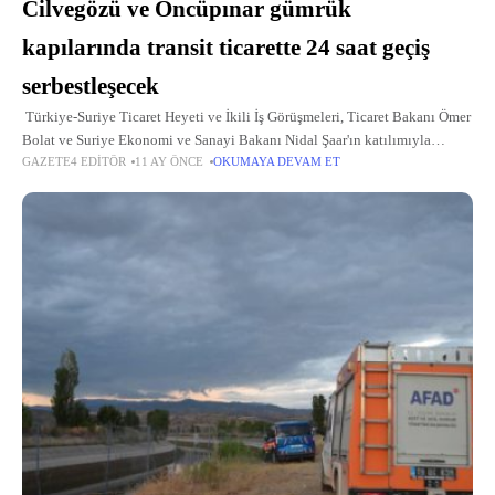
Cilvegözü ve Öncüpınar gümrük
kapılarında transit ticarette 24 saat geçiş
serbestleşecek
Türkiye-Suriye Ticaret Heyeti ve İkili İş Görüşmeleri, Ticaret Bakanı Ömer
Bolat ve Suriye Ekonomi ve Sanayi Bakanı Nidal Şaar'ın katılımıyla
GAZETE4 EDITÖR
11 AY ÖNCE
OKUMAYA DEVAM ET
yapıldı. Bakan Bolat, 62. Şam Uluslararası Fuarı kapsamında