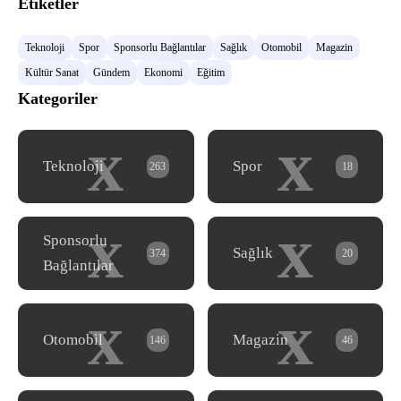
Etiketler
Teknoloji
Spor
Sponsorlu Bağlantılar
Sağlık
Otomobil
Magazin
Kültür Sanat
Gündem
Ekonomi
Eğitim
Kategoriler
x
x
Teknoloji
Spor
263
18
x
x
Sponsorlu
Sağlık
374
20
Bağlantılar
x
x
Otomobil
Magazin
146
46