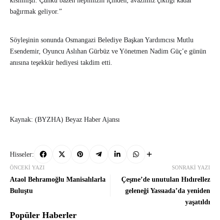
kısılmıştı. Çünkü bazen hepimizin içinden, avazımız çıktığı kadar
bağırmak geliyor.”
Söyleşinin sonunda Osmangazi Belediye Başkan Yardımcısı Mutlu
Esendemir, Oyuncu Aslıhan Gürbüz ve Yönetmen Nadim Güç’e günün
anısına teşekkür hediyesi takdim etti.
Kaynak: (BYZHA) Beyaz Haber Ajansı
Hisseler:
ÖNCEKI YAZI
SONRAKI YAZI
Ataol Behramoğlu Manisalılarla
Çeşme’de unutulan Hıdırellez
Buluştu
geleneği Yassıada’da yeniden
yaşatıldı
Popüler Haberler