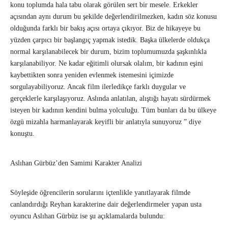
konu toplumda hala tabu olarak görülen sert bir mesele. Erkekler
açısından aynı durum bu şekilde değerlendirilmezken, kadın söz konusu
olduğunda farklı bir bakış açısı ortaya çıkıyor. Biz de hikayeye bu
yüzden çarpıcı bir başlangıç yapmak istedik. Başka ülkelerde oldukça
normal karşılanabilecek bir durum, bizim toplumumuzda şaşkınlıkla
karşılanabiliyor. Ne kadar eğitimli olursak olalım, bir kadının eşini
kaybettikten sonra yeniden evlenmek istemesini içimizde
sorgulayabiliyoruz. Ancak film ilerledikçe farklı duygular ve
gerçeklerle karşılaşıyoruz. Aslında anlatılan, alıştığı hayatı sürdürmek
isteyen bir kadının kendini bulma yolculuğu. Tüm bunları da bu ülkeye
özgü mizahla harmanlayarak keyifli bir anlatıyla sunuyoruz ” diye
konuştu.
Aslıhan Gürbüz’den Samimi Karakter Analizi
Söyleşide öğrencilerin sorularını içtenlikle yanıtlayarak filmde
canlandırdığı Reyhan karakterine dair değerlendirmeler yapan usta
oyuncu Aslıhan Gürbüz ise şu açıklamalarda bulundu: