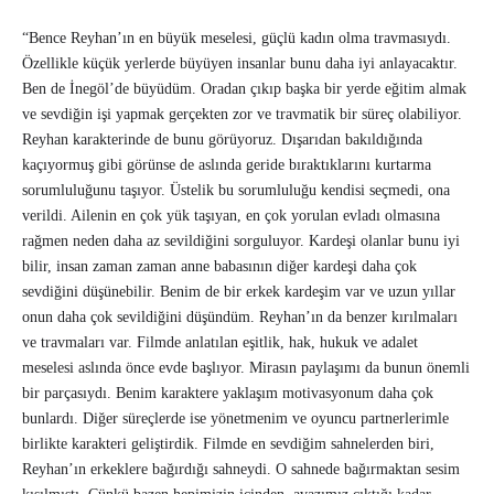
“Bence Reyhan’ın en büyük meselesi, güçlü kadın olma travmasıydı.
Özellikle küçük yerlerde büyüyen insanlar bunu daha iyi anlayacaktır.
Ben de İnegöl’de büyüdüm. Oradan çıkıp başka bir yerde eğitim almak
ve sevdiğin işi yapmak gerçekten zor ve travmatik bir süreç olabiliyor.
Reyhan karakterinde de bunu görüyoruz. Dışarıdan bakıldığında
kaçıyormuş gibi görünse de aslında geride bıraktıklarını kurtarma
sorumluluğunu taşıyor. Üstelik bu sorumluluğu kendisi seçmedi, ona
verildi. Ailenin en çok yük taşıyan, en çok yorulan evladı olmasına
rağmen neden daha az sevildiğini sorguluyor. Kardeşi olanlar bunu iyi
bilir, insan zaman zaman anne babasının diğer kardeşi daha çok
sevdiğini düşünebilir. Benim de bir erkek kardeşim var ve uzun yıllar
onun daha çok sevildiğini düşündüm. Reyhan’ın da benzer kırılmaları
ve travmaları var. Filmde anlatılan eşitlik, hak, hukuk ve adalet
meselesi aslında önce evde başlıyor. Mirasın paylaşımı da bunun önemli
bir parçasıydı. Benim karaktere yaklaşım motivasyonum daha çok
bunlardı. Diğer süreçlerde ise yönetmenim ve oyuncu partnerlerimle
birlikte karakteri geliştirdik. Filmde en sevdiğim sahnelerden biri,
Reyhan’ın erkeklere bağırdığı sahneydi. O sahnede bağırmaktan sesim