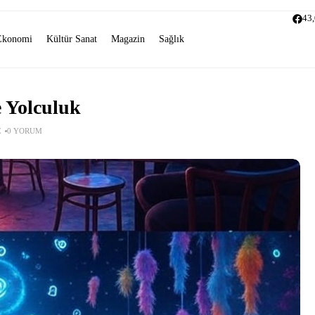
43
Ekonomi
Kültür Sanat
Magazin
Sağlık
e Yolculuk
E
0 YORUM