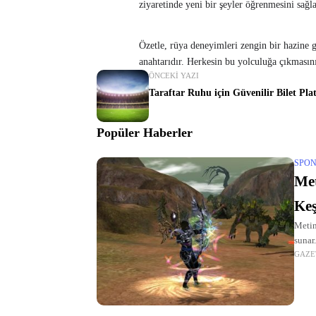
ziyaretinde yeni bir şeyler öğrenmesini sağla
Özetle, rüya deneyimleri zengin bir hazine 
anahtarıdır. Herkesin bu yolculuğa çıkmasını
ÖNCEKI YAZI
Taraftar Ruhu için Güvenilir Bilet Pl
Popüler Haberler
SPON
Met
Keş
Metin
sunar
GAZE
Burad