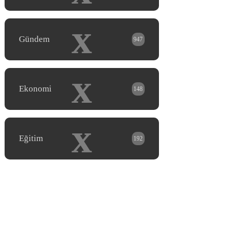
x
Gündem
947
x
Ekonomi
148
x
Eğitim
192