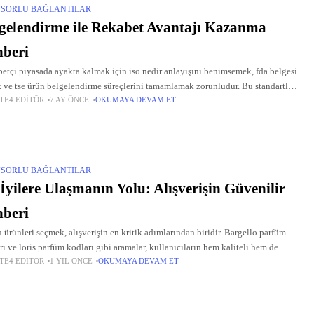
SORLU BAĞLANTILAR
gelendirme ile Rekabet Avantajı Kazanma
beri
etçi piyasada ayakta kalmak için iso nedir anlayışını benimsemek, fda belgesi
 ve tse ürün belgelendirme süreçlerini tamamlamak zorunludur. Bu standartlar,
TE4 EDITÖR
7 AY ÖNCE
OKUMAYA DEVAM ET
elerin kalitesini tescil eder ve müşteri güvenini pekiştirir. ISO
SORLU BAĞLANTILAR
İyilere Ulaşmanın Yolu: Alışverişin Güvenilir
beri
 ürünleri seçmek, alışverişin en kritik adımlarından biridir. Bargello parfüm
rı ve loris parfüm kodları gibi aramalar, kullanıcıların hem kaliteli hem de
TE4 EDITÖR
1 YIL ÖNCE
OKUMAYA DEVAM ET
 fiyatlı ürünlere ulaşma arzusunu gösteriyor. Bu noktada,