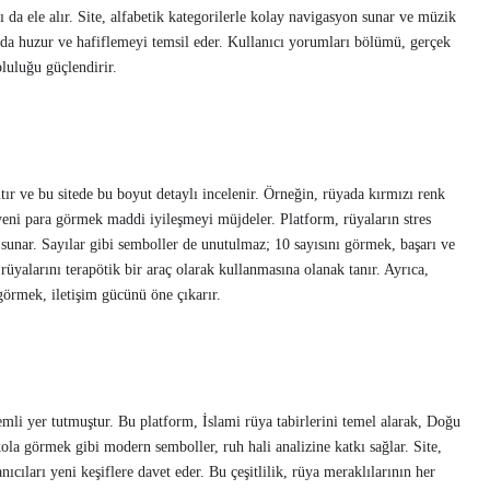
rı da ele alır. Site, alfabetik kategorilerle kolay navigasyon sunar ve müzik
bu da huzur ve hafiflemeyi temsil eder. Kullanıcı yorumları bölümü, gerçek
luluğu güçlendirir.
tır ve bu sitede bu boyut detaylı incelenir. Örneğin, rüyada kırmızı renk
eni para görmek maddi iyileşmeyi müjdeler. Platform, rüyaların stres
unar. Sayılar gibi semboller de unutulmaz; 10 sayısını görmek, başarı ve
 rüyalarını terapötik bir araç olarak kullanmasına olanak tanır. Ayrıca,
r görmek, iletişim gücünü öne çıkarır.
emli yer tutmuştur. Bu platform, İslami rüya tabirlerini temel alarak, Doğu
kola görmek gibi modern semboller, ruh hali analizine katkı sağlar. Site,
nıcıları yeni keşiflere davet eder. Bu çeşitlilik, rüya meraklılarının her