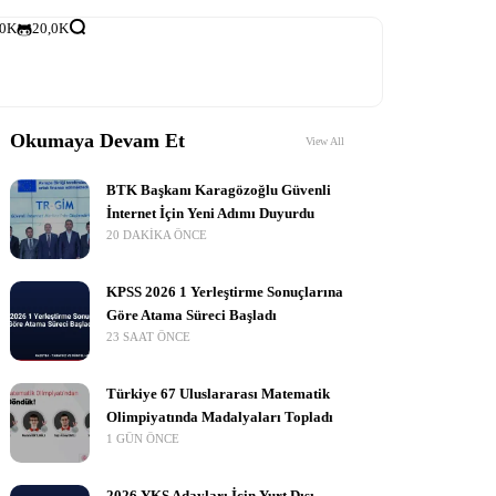
,0K
20,0K
Okumaya Devam Et
View All
BTK Başkanı Karagözoğlu Güvenli
İnternet İçin Yeni Adımı Duyurdu
20 DAKIKA ÖNCE
KPSS 2026 1 Yerleştirme Sonuçlarına
Göre Atama Süreci Başladı
23 SAAT ÖNCE
Türkiye 67 Uluslararası Matematik
Olimpiyatında Madalyaları Topladı
1 GÜN ÖNCE