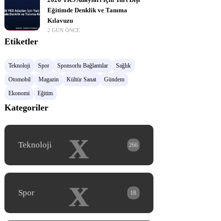
2026 YKS Adayları İçin Yurt Dışı
Eğitimde Denklik ve Tanıma
Kılavuzu
2 GÜN ÖNCE
Etiketler
Teknoloji
Spor
Sponsorlu Bağlantılar
Sağlık
Otomobil
Magazin
Kültür Sanat
Gündem
Ekonomi
Eğitim
Kategoriler
x
Teknoloji
266
x
Spor
18