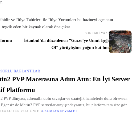
r.
gibidir ve Rüya Tabirleri ile Rüya Yorumları bu hazineyi açmanın
 teşvik eden bir kaynak olarak öne çıkar.
SONRAKI YAZI
atformu
İstanbul’da düzenlenen “Gazze’ye Umut Işığı
Ol” yürüyüşüne yoğun katılım
SORLU BAĞLANTILAR
in2 PVP Macerasına Adım Atın: En İyi Server
if Platformu
2 PVP dünyası, adrenalin dolu savaşlar ve stratejik hamlelerle dolu bir evren
. Eğer siz de Metin2 PVP serverlar arayışındaysanız, bu platform tam size göre.
TE4 EDITÖR
9 AY ÖNCE
OKUMAYA DEVAM ET
a, pvp serverlar arasında en