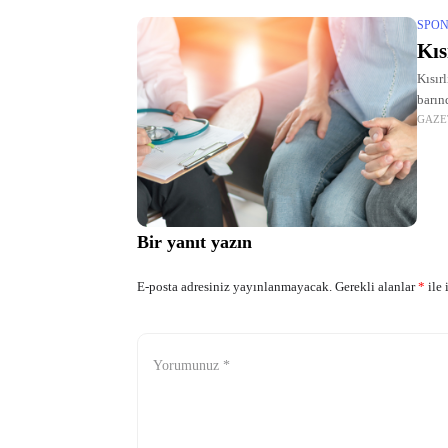
SPON
Kıs
Kısır
barın
GAZE
arasın
Bir yanıt yazın
E-posta adresiniz yayınlanmayacak.
Gerekli alanlar
*
ile 