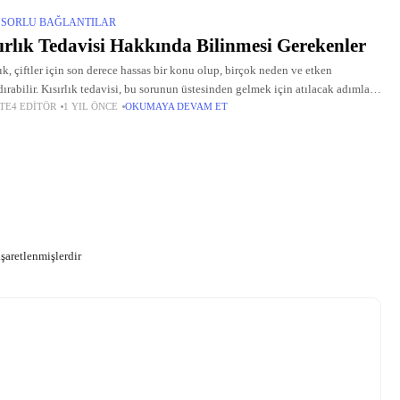
SORLU BAĞLANTILAR
ırlık Tedavisi Hakkında Bilinmesi Gerekenler
lık, çiftler için son derece hassas bir konu olup, birçok neden ve etken
dırabilir. Kısırlık tedavisi, bu sorunun üstesinden gelmek için atılacak adımlar
TE4 EDITÖR
1 YIL ÖNCE
OKUMAYA DEVAM ET
da önemli bir yer tutar. Kısırlık tedavisi,
işaretlenmişlerdir