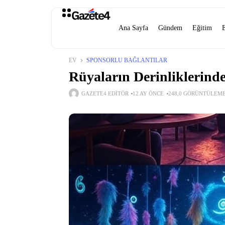
Ana Sayfa
Gündem
Eğitim
EV
SPONSORLU BAĞLANTILAR
Rüyaların Derinliklerind
GAZETE4 EDITÖR
12 AY ÖNCE
248,0 GÖRÜNTÜLEM