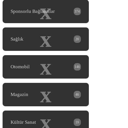
x
Sponsorlu Bağlantılar
374
x
Sağlık
20
x
Otomobil
146
x
Magazin
46
x
Kültür Sanat
19